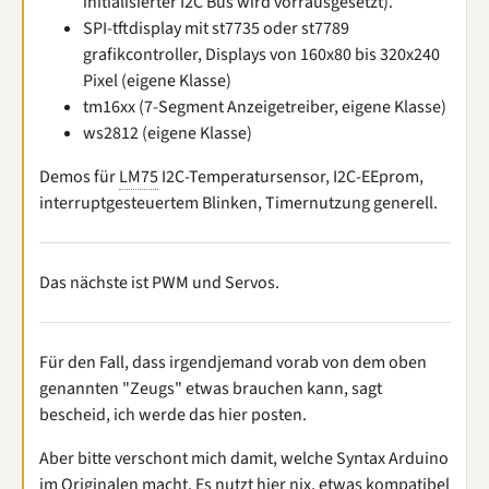
initialisierter I2C Bus wird vorrausgesetzt).
SPI-tftdisplay mit st7735 oder st7789
grafikcontroller, Displays von 160x80 bis 320x240
Pixel (eigene Klasse)
tm16xx (7-Segment Anzeigetreiber, eigene Klasse)
ws2812 (eigene Klasse)
Demos für
LM75
I2C-Temperatursensor, I2C-EEprom,
interruptgesteuertem Blinken, Timernutzung generell.
Das nächste ist PWM und Servos.
Für den Fall, dass irgendjemand vorab von dem oben
genannten "Zeugs" etwas brauchen kann, sagt
bescheid, ich werde das hier posten.
Aber bitte verschont mich damit, welche Syntax Arduino
im Originalen macht. Es nutzt hier nix, etwas kompatibel