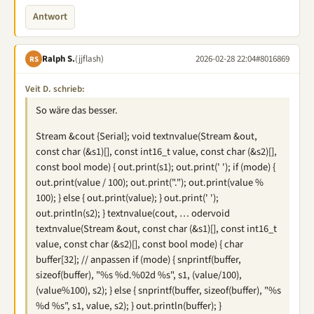
Antwort
Ralph S.
(jjflash)
2026-02-28 22:04
#8016869
RS
Veit D. schrieb:
So wäre das besser.
Stream &cout {Serial}; void textnvalue(Stream &out,
const char (&s1)[], const int16_t value, const char (&s2)[],
const bool mode) { out.print(s1); out.print(' '); if (mode) {
out.print(value / 100); out.print("."); out.print(value %
100); } else { out.print(value); } out.print(' ');
out.println(s2); } textnvalue(cout, … odervoid
textnvalue(Stream &out, const char (&s1)[], const int16_t
value, const char (&s2)[], const bool mode) { char
buffer[32]; // anpassen if (mode) { snprintf(buffer,
sizeof(buffer), "%s %d.%02d %s", s1, (value/100),
(value%100), s2); } else { snprintf(buffer, sizeof(buffer), "%s
%d %s", s1, value, s2); } out.println(buffer); }