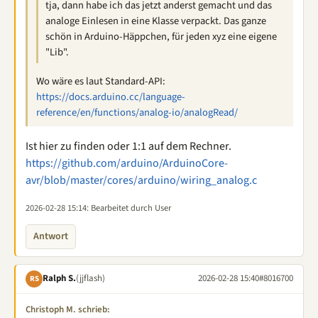
tja, dann habe ich das jetzt anderst gemacht und das
analoge Einlesen in eine Klasse verpackt. Das ganze
schön in Arduino-Häppchen, für jeden xyz eine eigene
"Lib".
Wo wäre es laut Standard-API:
https://docs.arduino.cc/language-
reference/en/functions/analog-io/analogRead/
Ist hier zu finden oder 1:1 auf dem Rechner.
https://github.com/arduino/ArduinoCore-
avr/blob/master/cores/arduino/wiring_analog.c
2026-02-28 15:14
: Bearbeitet durch User
Antwort
Ralph S.
(jjflash)
2026-02-28 15:40
#8016700
RS
Christoph M. schrieb: