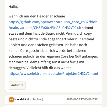
Hallo,
wenn ich mir den Header anschaue
https://github.com/openwch/arduino_core_ch32/blob
/main/variants/CH32V00x/PinAF_CH32V00x.h
stimmt
etwas mit dem Include Guard nicht. Vermutlich copy
paste und nicht zu Ende abgeändert oder nur erstmal
kopiert und dann stehen gelassen. Ich habe noch
keinen Core geschrieben, ich würde bei anderen
schauen jedoch für den eigenen Core bei Null anfangen.
Man wird bei dem Umfang sonst nicht fertig mit
debuggen. Vielleicht hilft dir das weiter.
https://www.elektronik-labor.de/Projekte/CH32V2.html
Antwort
Harald K.
(kirnbichler)
2026-02-27 17:00
#8016321
HK