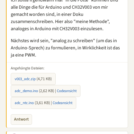
Ich sollte irgendwann mal "in die Pötte" kommen und
alle Dinge die für Arduino und CH32V003 von mir
gemacht worden sind, in einer Doku
zusammenschreiben. Hier also "meine Methode",
analoges in Arduino mit CH32V003 einzulesen.
Nächstes wird sein, "analog zu schreiben" (um das in
Arduino-Sprech) zu formulieren, in Wirklichkeit ist das
ja eine PWM.
Angehängte Dateien:
(4,71 KB)
v003_adc.zip
(2,62 KB) |
adc_demo.ino
Codeansicht
(3,61 KB) |
adc_ntc.ino
Codeansicht
Antwort