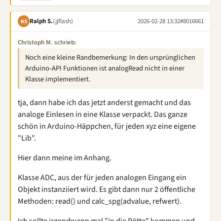
Ralph S.
(jjflash)
2026-02-28 13:32
#8016661
RS
Christoph M. schrieb:
Noch eine kleine Randbemerkung: In den ursprünglichen
Arduino-API Funktionen ist analogRead nicht in einer
Klasse implementiert.
tja, dann habe ich das jetzt anderst gemacht und das
analoge Einlesen in eine Klasse verpackt. Das ganze
schön in Arduino-Häppchen, für jeden xyz eine eigene
"Lib".
Hier dann meine im Anhang.
Klasse ADC, aus der für jeden analogen Eingang ein
Objekt instanziiert wird. Es gibt dann nur 2 öffentliche
Methoden: read() und calc_spg(advalue, refwert).