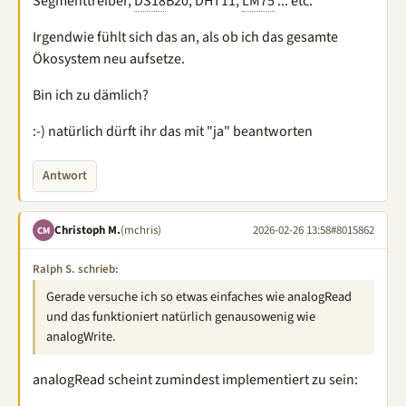
Segmenttreiber,
DS18
B20, DHT11,
LM75
... etc.
Irgendwie fühlt sich das an, als ob ich das gesamte
Ökosystem neu aufsetze.
Bin ich zu dämlich?
:-) natürlich dürft ihr das mit "ja" beantworten
Antwort
Christoph M.
(mchris)
2026-02-26 13:58
#8015862
CM
Ralph S. schrieb:
Gerade versuche ich so etwas einfaches wie analogRead
und das funktioniert natürlich genausowenig wie
analogWrite.
analogRead scheint zumindest implementiert zu sein: