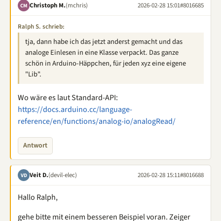
Christoph M.
(mchris)
2026-02-28 15:01
#8016685
CM
Ralph S. schrieb:
tja, dann habe ich das jetzt anderst gemacht und das
analoge Einlesen in eine Klasse verpackt. Das ganze
schön in Arduino-Häppchen, für jeden xyz eine eigene
"Lib".
Wo wäre es laut Standard-API:
https://docs.arduino.cc/language-
reference/en/functions/analog-io/analogRead/
Antwort
Veit D.
(devil-elec)
2026-02-28 15:11
#8016688
VD
Hallo Ralph,
gehe bitte mit einem besseren Beispiel voran. Zeiger