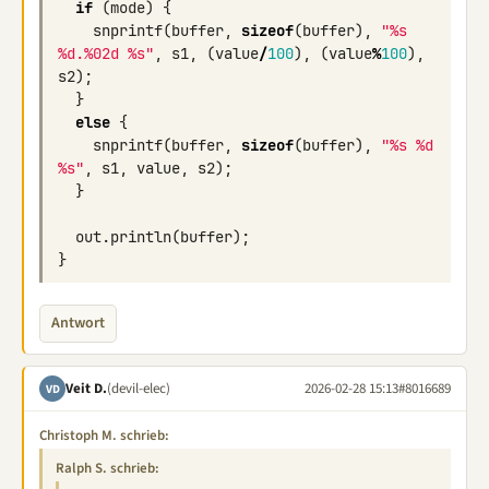
if
(
mode
)
{
snprintf
(
buffer
,
sizeof
(
buffer
),
"%s 
%d.%02d %s"
,
s1
,
(
value
/
100
),
(
value
%
100
),
s2
);
}
else
{
snprintf
(
buffer
,
sizeof
(
buffer
),
"%s %d 
%s"
,
s1
,
value
,
s2
);
}
out
.
println
(
buffer
);
}
Antwort
Veit D.
(devil-elec)
2026-02-28 15:13
#8016689
VD
Christoph M. schrieb:
Ralph S. schrieb: