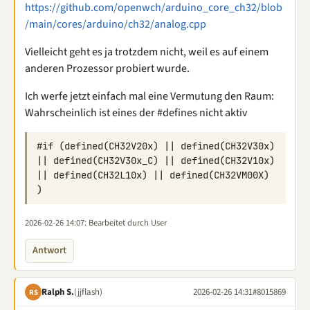
https://github.com/openwch/arduino_core_ch32/blob
/main/cores/arduino/ch32/analog.cpp
Vielleicht geht es ja trotzdem nicht, weil es auf einem
anderen Prozessor probiert wurde.
Ich werfe jetzt einfach mal eine Vermutung den Raum:
Wahrscheinlich ist eines der #defines nicht aktiv
#if (defined(CH32V20x) || defined(CH32V30x) 
|| defined(CH32V30x_C) || defined(CH32V10x) 
|| defined(CH32L10x) || defined(CH32VM00X) 
2026-02-26 14:07
: Bearbeitet durch User
Antwort
Ralph S.
(jjflash)
2026-02-26 14:31
#8015869
RS