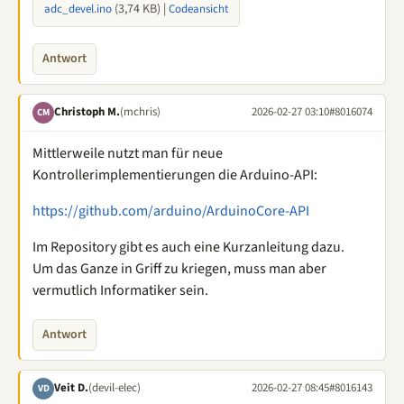
(3,74 KB) |
adc_devel.ino
Codeansicht
Antwort
Christoph M.
(mchris)
2026-02-27 03:10
#8016074
CM
Mittlerweile nutzt man für neue
Kontrollerimplementierungen die Arduino-API:
https://github.com/arduino/ArduinoCore-API
Im Repository gibt es auch eine Kurzanleitung dazu.
Um das Ganze in Griff zu kriegen, muss man aber
vermutlich Informatiker sein.
Antwort
Veit D.
(devil-elec)
2026-02-27 08:45
#8016143
VD