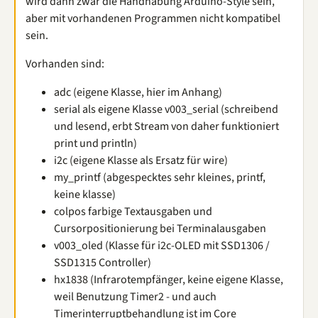
wird dann zwar die Handhabung Arduino-Style sein,
aber mit vorhandenen Programmen nicht kompatibel
sein.
Vorhanden sind:
adc (eigene Klasse, hier im Anhang)
serial als eigene Klasse v003_serial (schreibend
und lesend, erbt Stream von daher funktioniert
print und println)
i2c (eigene Klasse als Ersatz für wire)
my_printf (abgespecktes sehr kleines, printf,
keine klasse)
colpos farbige Textausgaben und
Cursorpositionierung bei Terminalausgaben
v003_oled (Klasse für i2c-OLED mit SSD1306 /
SSD1315 Controller)
hx1838 (Infrarotempfänger, keine eigene Klasse,
weil Benutzung Timer2 - und auch
Timerinterruptbehandlung ist im Core