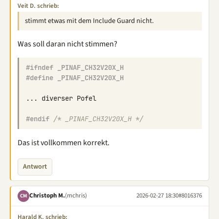
Veit D. schrieb:
stimmt etwas mit dem Include Guard nicht.
Was soll daran nicht stimmen?
#ifndef _PINAF_CH32V20X_H
#define _PINAF_CH32V20X_H
...
diverser
Pofel
#endif 
/* _PINAF_CH32V20X_H */
Das ist vollkommen korrekt.
Antwort
Christoph M.
(mchris)
2026-02-27 18:30
#8016376
CM
Harald K. schrieb: