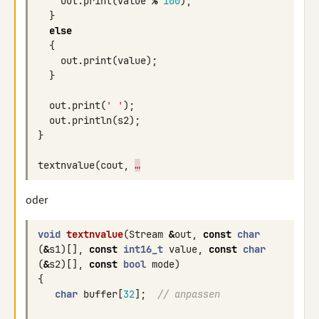
out
.
print
(
value
%
100
);
}
else
{
out
.
print
(
value
);
}
out
.
print
(
' '
);
out
.
println
(
s2
);
}
textnvalue
(
cout
,
…
oder
void
textnvalue
(
Stream
&
out
,
const
char
(
&
s1
)[],
const
int16_t
value
,
const
char
(
&
s2
)[],
const
bool
mode
)
{
char
buffer
[
32
];
// anpassen