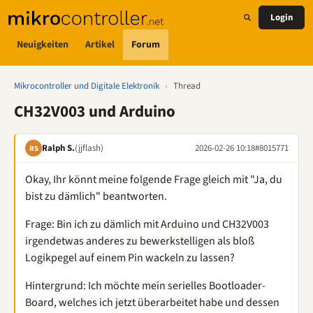
Login
Neuigkeiten
Artikel
Forum
Mikrocontroller und Digitale Elektronik
›
Thread
CH32V003 und Arduino
Ralph S.
(jjflash)
2026-02-26 10:18
#8015771
RS
Okay, Ihr könnt meine folgende Frage gleich mit "Ja, du
bist zu dämlich" beantworten.
Frage: Bin ich zu dämlich mit Arduino und CH32V003
irgendetwas anderes zu bewerkstelligen als bloß
Logikpegel auf einem Pin wackeln zu lassen?
Hintergrund: Ich möchte mein serielles Bootloader-
Board, welches ich jetzt überarbeitet habe und dessen