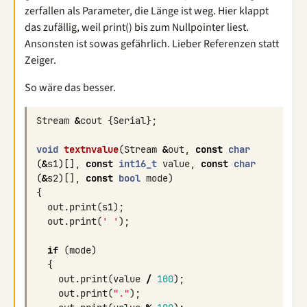
zerfallen als Parameter, die Länge ist weg. Hier klappt
das zufällig, weil print() bis zum Nullpointer liest.
Ansonsten ist sowas gefährlich. Lieber Referenzen statt
Zeiger.
So wäre das besser.
Stream
&
cout
{
Serial
};
void
textnvalue
(
Stream
&
out
,
const
char
(
&
s1
)[],
const
int16_t
value
,
const
char
(
&
s2
)[],
const
bool
mode
)
{
out
.
print
(
s1
);
out
.
print
(
' '
);
if
(
mode
)
{
out
.
print
(
value
/
100
);
out
.
print
(
"."
);