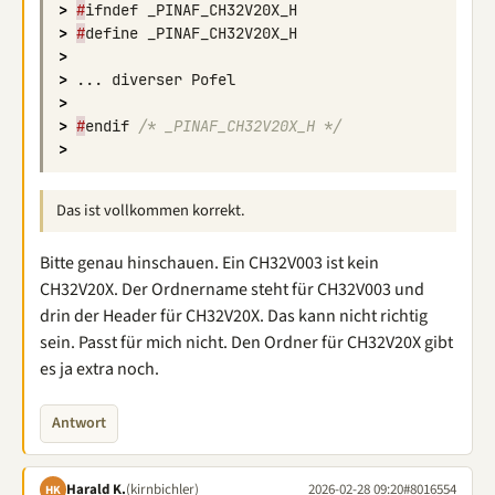
>
#
ifndef
_PINAF_CH32V20X_H
>
#
define
_PINAF_CH32V20X_H
>
>
...
diverser
Pofel
>
>
#
endif
/* _PINAF_CH32V20X_H */
>
Das ist vollkommen korrekt.
Bitte genau hinschauen. Ein CH32V003 ist kein
CH32V20X. Der Ordnername steht für CH32V003 und
drin der Header für CH32V20X. Das kann nicht richtig
sein. Passt für mich nicht. Den Ordner für CH32V20X gibt
es ja extra noch.
Antwort
Harald K.
(kirnbichler)
2026-02-28 09:20
#8016554
HK