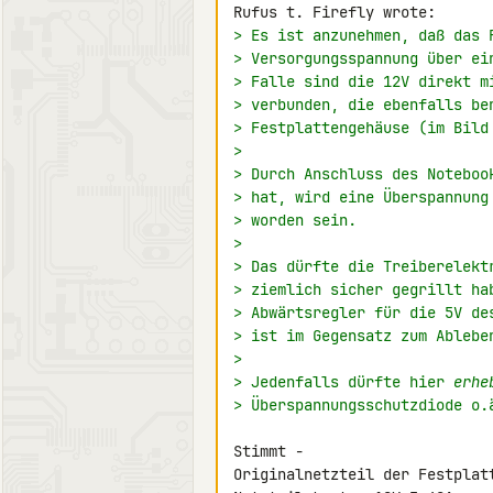
> Es ist anzunehmen, daß das 
> Versorgungsspannung über ei
> Falle sind die 12V direkt m
> verbunden, die ebenfalls be
> Festplattengehäuse (im Bild
>
> Durch Anschluss des Noteboo
> hat, wird eine Überspannung
> worden sein.
>
> Das dürfte die Treiberelekt
> ziemlich sicher gegrillt ha
> Abwärtsregler für die 5V de
> ist im Gegensatz zum Ablebe
>
> Jedenfalls dürfte hier 
erhe
> Überspannungsschutzdiode o.
Stimmt -

Originalnetzteil der Festplatt