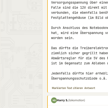
Versorgungsspannung über eine
Falle sind die 12V direkt mit
verbunden, die ebenfalls benö
Festplattengehäuse (im Bild o
Durch Anschluss des Notebookn
hat, wird eine Überspannung v
worden sein.

Das dürfte die Treiberelektro
ziemlich sicher gegrillt habe
Abwärtsregler für die 5V des 
ist im Gegensatz zum Ableben 
Jedenfalls dürfte hier 
erhebl
Überspannungsschutzdiode o.ä.
Markierten Text zitieren
Antwort
Harry S.
(lokomotion)
HS