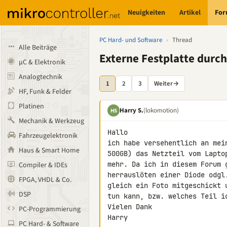
Neuigkeiten
Artikel
Fo
PC Hard- und Software
›
Thread
Alle Beiträge
Externe Festplatte durch 
µC & Elektronik
Analogtechnik
1
2
3
Weiter
→
HF, Funk & Felder
Platinen
Harry S.
(lokomotion)
HS
Mechanik & Werkzeug
Hallo

Fahrzeugelektronik
ich habe versehentlich an mei
Haus & Smart Home
500GB) das Netzteil vom Lapto
mehr. Da ich in diesem Forum 
Compiler & IDEs
herrauslöten einer Diode odgl
FPGA, VHDL & Co.
gleich ein Foto mitgeschickt 
DSP
tun kann, bzw. welches Teil ic
Vielen Dank

PC-Programmierung
Harry
PC Hard- & Software