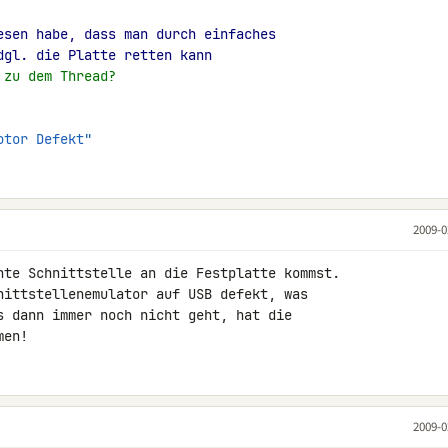
esen habe, dass man durch einfaches
dgl. die Platte retten kann
 zu dem Thread?
otor Defekt"
2009-0
hte Schnittstelle an die Festplatte kommst. 

nittstellenemulator auf USB defekt, was 

s dann immer noch nicht geht, hat die 

men!
2009-0