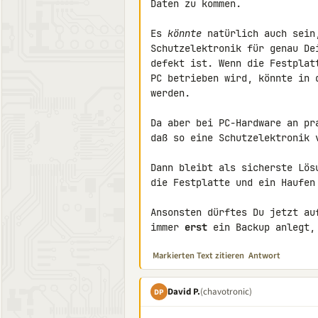
Daten zu kommen.

Es 
könnte
 natürlich auch sein
Schutzelektronik für genau De
defekt ist. Wenn die Festplat
PC betrieben wird, könnte in 
werden.

Da aber bei PC-Hardware an pr
daß so eine Schutzelektronik v
Dann bleibt als sicherste Lös
die Festplatte und ein Haufen 
Ansonsten dürftes Du jetzt au
immer 
erst
 ein Backup anlegt,
Markierten Text zitieren
Antwort
David P.
(chavotronic)
DP