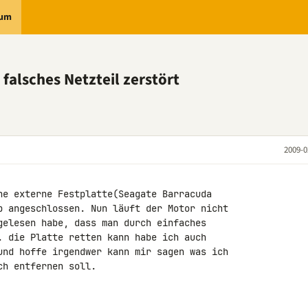
rum
falsches Netzteil zerstört
2009-0
ne externe Festplatte(Seagate Barracuda 

p angeschlossen. Nun läuft der Motor nicht 

gelesen habe, dass man durch einfaches 

. die Platte retten kann habe ich auch 

und hoffe irgendwer kann mir sagen was ich 

h entfernen soll.
