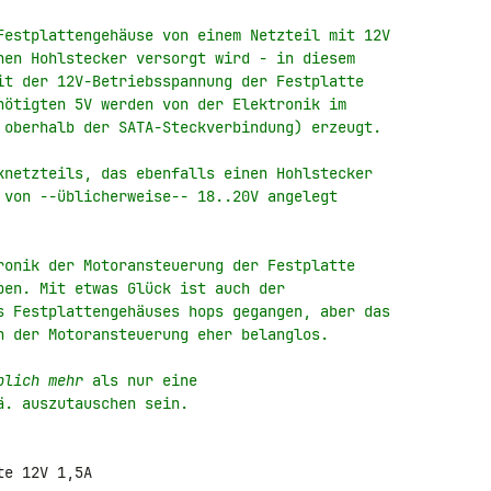
Festplattengehäuse von einem Netzteil mit 12V
nen Hohlstecker versorgt wird - in diesem
it der 12V-Betriebsspannung der Festplatte
nötigten 5V werden von der Elektronik im
 oberhalb der SATA-Steckverbindung) erzeugt.
knetzteils, das ebenfalls einen Hohlstecker
 von --üblicherweise-- 18..20V angelegt
ronik der Motoransteuerung der Festplatte
ben. Mit etwas Glück ist auch der
s Festplattengehäuses hops gegangen, aber das
n der Motoransteuerung eher belanglos.
blich mehr
 als nur eine
ä. auszutauschen sein.
e 12V 1,5A
