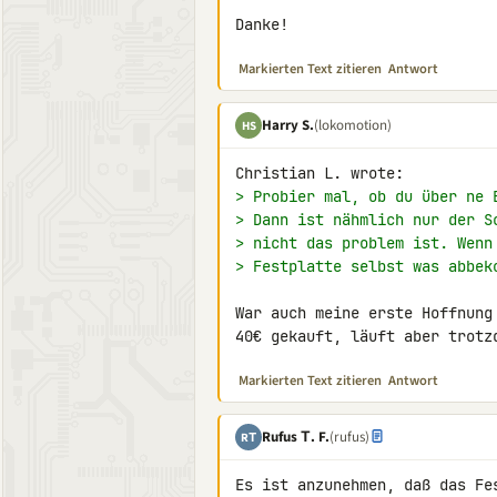
Danke!
Markierten Text zitieren
Antwort
Harry S.
(lokomotion)
HS
> Probier mal, ob du über ne 
> Dann ist nähmlich nur der S
> nicht das problem ist. Wenn
> Festplatte selbst was abbek
War auch meine erste Hoffnung
40€ gekauft, läuft aber trotz
Markierten Text zitieren
Antwort
Rufus Τ. F.
(rufus)
RΤ
Es ist anzunehmen, daß das Fe