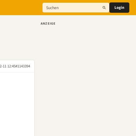
Login
ANZEIGE
2-11 12:45
#1143394