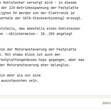
n Hohlstecker versorgt wird - in diesem 

 der 12V-Betriebsspannung der Festplatte 

tigten 5V werden von der Elektronik im 

berhalb der SATA-Steckverbindung) erzeugt.

etzteils, das ebenfalls einen Hohlstecker 

on --üblicherweise-- 18..20V angelegt 

nik der Motoransteuerung der Festplatte 

n. Mit etwas Glück ist auch der 

Festplattengehäuses hops gegangen, aber das 

der Motoransteuerung eher belanglos.

ich mehr
 als nur eine 

 auszutauschen sein.
2009-0