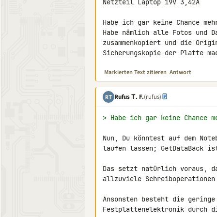
Netzteil Laptop 19V 3,42A

Habe ich gar keine Chance mehr
Habe nämlich alle Fotos und D
zusammenkopiert und die Origin
Sicherungskopie der Platte ma
Markierten Text zitieren
Antwort
Rufus Τ. F.
(rufus)
RΤ
> Habe ich gar keine Chance m
Nun, Du könntest auf dem Note
laufen lassen; GetDataBack is
Das setzt natürlich voraus, d
allzuviele Schreiboperationen
Ansonsten besteht die geringe 
Festplattenelektronik durch d