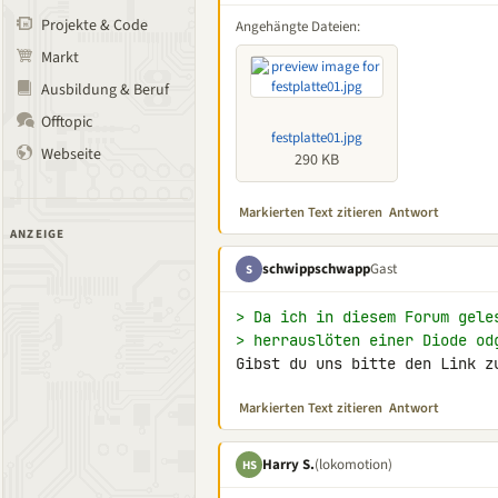
Projekte & Code
Angehängte Dateien:
Markt
Ausbildung & Beruf
Offtopic
festplatte01.jpg
Webseite
290 KB
Markierten Text zitieren
Antwort
ANZEIGE
schwippschwapp
Gast
S
> Da ich in diesem Forum gele
> herrauslöten einer Diode od
Gibst du uns bitte den Link z
Markierten Text zitieren
Antwort
Harry S.
(lokomotion)
HS