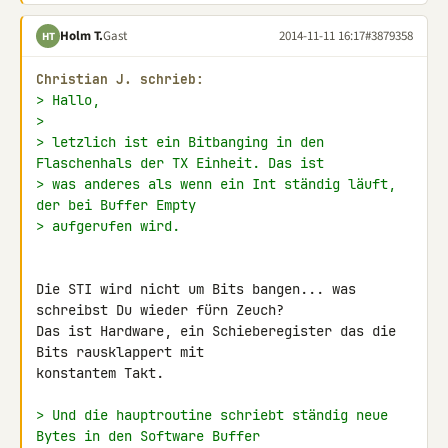
Holm T.
Gast
2014-11-11 16:17
#3879358
HT
Christian J. schrieb:
> Hallo,
>
> letzlich ist ein Bitbanging in den 
Flaschenhals der TX Einheit. Das ist
> was anderes als wenn ein Int ständig läuft, 
der bei Buffer Empty
> aufgerufen wird.
Die STI wird nicht um Bits bangen... was 
schreibst Du wieder fürn Zeuch?

Das ist Hardware, ein Schieberegister das die 
Bits rausklappert mit 

konstantem Takt.

> Und die hauptroutine schriebt ständig neue 
Bytes in den Software Buffer