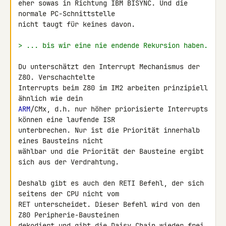
eher sowas in Richtung IBM BISYNC. Und die 
normale PC-Schnittstelle 

nicht taugt für keines davon.

> ... bis wir eine nie endende Rekursion haben.
Du unterschätzt den Interrupt Mechanismus der 
Z80. Verschachtelte 

Interrupts beim Z80 im IM2 arbeiten prinzipiell 
ARM
/CMx, d.h. nur höher priorisierte Interrupts 
können eine laufende ISR 

unterbrechen. Nur ist die Priorität innerhalb 
eines Bausteins nicht 

wählbar und die Priorität der Bausteine ergibt 
sich aus der Verdrahtung.

Deshalb gibt es auch den RETI Befehl, der sich 
seitens der CPU nicht vom 

RET unterscheidet. Dieser Befehl wird von den 
Z80 Peripherie-Bausteinen 

dekodiert und gibt die Daisy Chain wieder frei. 