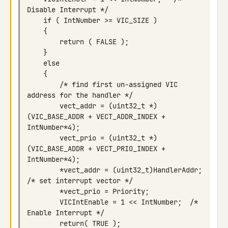
        /* find first un-assigned VIC 
        vect_addr = (uint32_t *)
(VIC_BASE_ADDR + VECT_ADDR_INDEX + 
        vect_prio = (uint32_t *)
(VIC_BASE_ADDR + VECT_PRIO_INDEX + 
        *vect_addr = (uint32_t)HandlerAddr; 
        VICIntEnable = 1 << IntNumber;  /* 