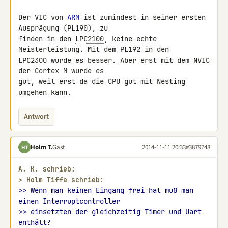
Der VIC von 
ARM
 ist zumindest in seiner ersten 
Ausprägung (PL190), zu 

finden in den 
LPC2100
, keine echte 
LPC2300
 wurde es besser. Aber erst mit dem NVIC 
der Cortex M wurde es 

gut, weil erst da die CPU gut mit Nesting 
umgehen kann.
Antwort
Holm T.
Gast
2014-11-11 20:33
#3879748
HT
A. K. schrieb:
> 
Holm Tiffe schrieb:
>> Wenn man keinen Eingang frei hat muß man 
einen Interruptcontroller
>> einsetzten der gleichzeitig Timer und Uart 
enthält?