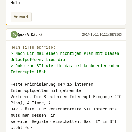
Holm
Antwort
(prx) A. K.
(prx)
2014-11-11 16:22
#3879363
(A
Holm Tiffe schrieb:
> Mach Dir mal einen richtigen Plan mit diesen 
Umlaufpuffern. Lies die
> Doku zur STI wie die das bei konkurrierenden 
Interrupts löst.
Feste Priorisierung der 16 internen 
Interruptquellen mit getrennte 

Vektoren. Die 8 externen Interrupt-Eingänge (IO 
Pins), 4 Timer, 4 

UART-Fälle. Für verschachtelte STI Interrupts 
muss man dessen "in 

service" Register einschalten. Das "I" in STI 
steht für 
