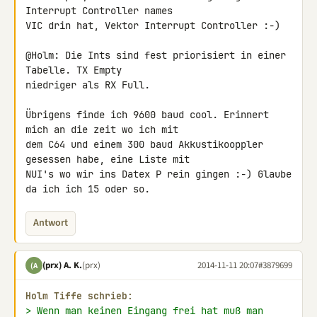
Interrupt Controller names 

VIC drin hat, Vektor Interrupt Controller :-)

@Holm: Die Ints sind fest priorisiert in einer 
Tabelle. TX Empty 

niedriger als RX Full.

Übrigens finde ich 9600 baud cool. Erinnert 
mich an die zeit wo ich mit 

dem C64 und einem 300 baud Akkustikooppler 
gesessen habe, eine Liste mit 

NUI's wo wir ins Datex P rein gingen :-) Glaube 
da ich ich 15 oder so.
Antwort
(prx) A. K.
(prx)
2014-11-11 20:07
#3879699
(A
Holm Tiffe schrieb:
> Wenn man keinen Eingang frei hat muß man 