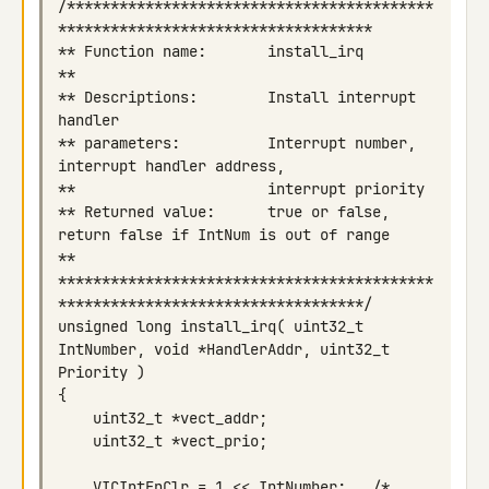
/******************************************
** Descriptions:        Install interrupt 
** parameters:          Interrupt number, 
** Returned value:      true or false, 
*******************************************
unsigned long install_irq( uint32_t 
IntNumber, void *HandlerAddr, uint32_t 
    VICIntEnClr = 1 << IntNumber;   /* 