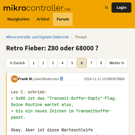
Login
Neuigkeiten
Artikel
Forum
Mikrocontroller und Digitale Elektronik
›
Thread
Retro Fieber: Z80 oder 68000 ?
←
Zurück
1
2
3
4
5
6
7
8
Weiter
→
Frank M.
(ukw)
Moderator
2014-11-11 10:08
#3878866
FM
Leo C. schrieb:
> 0x80 ist das "Transmit-Buffer-Empty"-Flag. 
Deine Routine wartet also,
> bis ein neues Zeichen im Transmitbuffer 
passt.
Okay. Aber ist diese Warteschleife 