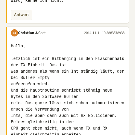
wird, kenne ich nicht.
Antwort
Christian J.
Gast
2014-11-11 10:58
#3878938
CJ
Hallo,

letzlich ist ein Bitbanging in den Flaschenhals 
der TX Einheit. Das ist 

was anderes als wenn ein Int ständig läuft, der 
bei Buffer Empty 

aufgerufen wird.

Und die hauptroutine schriebt ständig neue 
Bytes in den Software Buffer 

rein. Das ganze lässt sich schon automatisieren 
druch die Verwendung von 

Ints, die aber dann auch mit RX kollidieren. 
Beides gleichzeitig in der 

CPU geht eben nicht, auch wenn TX und RX 
einheit gleichzeitig arbeiten 
