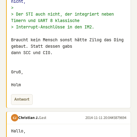
nicht,
>
> Der STI auch nicht, der integriert neben 
Timern und UART 8 klassische
> Interrupt-Anschlüsse in den IM2.
Braucht kein Mensch sonst hätte Zilog das Ding 
gebaut. Statt dessen gabs 

dann SCC und CIO.

Gruß,

Holm
Antwort
Christian J.
Gast
2014-11-11 20:04
#3879694
CJ
Hallo,
