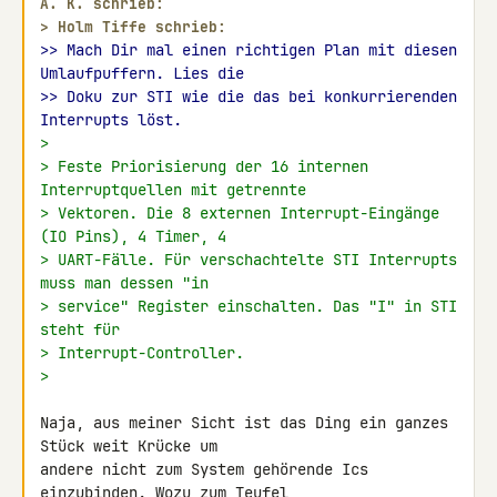
A. K. schrieb:
> 
Holm Tiffe schrieb:
>> Mach Dir mal einen richtigen Plan mit diesen 
Umlaufpuffern. Lies die
>> Doku zur STI wie die das bei konkurrierenden 
Interrupts löst.
>
> Feste Priorisierung der 16 internen 
Interruptquellen mit getrennte
> Vektoren. Die 8 externen Interrupt-Eingänge 
(IO Pins), 4 Timer, 4
> UART-Fälle. Für verschachtelte STI Interrupts 
muss man dessen "in
> service" Register einschalten. Das "I" in STI 
steht für
> Interrupt-Controller.
>
Naja, aus meiner Sicht ist das Ding ein ganzes 
Stück weit Krücke um 

andere nicht zum System gehörende Ics 
einzubinden. Wozu zum Teufel 
