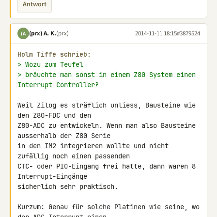
Antwort
(prx) A. K.
(prx)
2014-11-11 18:15
#3879524
(A
Holm Tiffe schrieb:
> Wozu zum Teufel
> bräuchte man sonst in einem Z80 System einen 
Interrupt Controller?
Weil Zilog es sträflich unliess, Bausteine wie 
den Z80-FDC und den 

Z80-ADC zu entwickeln. Wenn man also Bausteine 
ausserhalb der Z80 Serie 

in den IM2 integrieren wollte und nicht 
zufällig noch einen passenden 

CTC- oder PIO-Eingang frei hatte, dann waren 8 
Interrupt-Eingänge 

sicherlich sehr praktisch.

Kurzum: Genau für solche Platinen wie seine, wo 