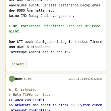
der ADC-Interrupt einen 

Anschluss sucht. Bereits bestehende Backplanes 
der 8080 Ära hatten auch 

keine IM2 Daisy Chain vorgesehen.

> Ok, rotierende Prioritäten kann der IM2 Mode 
nicht,
Der STI auch nicht, der integriert neben Timern 
und UART 8 klassische 

Interrupt-Anschlüsse in den IM2.
Antwort
Holm T.
Gast
2014-11-11 19:57
#3879681
HT
A. K. schrieb:
> 
Holm Tiffe schrieb:
>> Wozu zum Teufel
>> bräuchte man sonst in einem Z80 System einen 
Interrupt Controller?