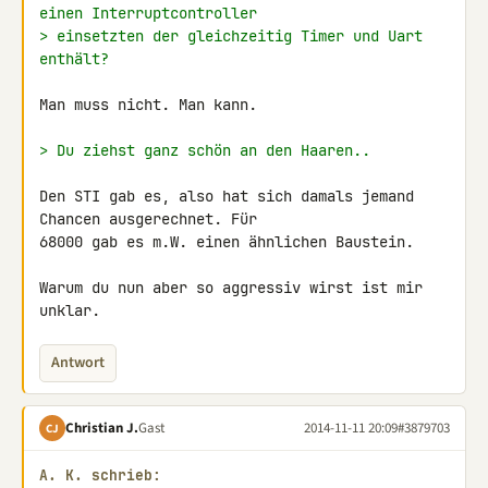
einen Interruptcontroller
> einsetzten der gleichzeitig Timer und Uart 
enthält?
Man muss nicht. Man kann.

> Du ziehst ganz schön an den Haaren..
Den STI gab es, also hat sich damals jemand 
Chancen ausgerechnet. Für 

68000 gab es m.W. einen ähnlichen Baustein.

Warum du nun aber so aggressiv wirst ist mir 
unklar.
Antwort
Christian J.
Gast
2014-11-11 20:09
#3879703
CJ
A. K. schrieb: