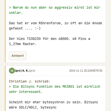
> Warum du nun aber so aggressiv wirst ist mir 
unklar.
Das hat er vom Röhrenforum, zu oft an die Anode 
gefasst .... :-)

Der hies TS38230 für den 68000. 48 Pins a 
1,27mm Raster.
Antwort
(prx) A. K.
(prx)
2014-11-11 20:22
#3879726
(A
Christian J. schrieb:
> Die Bitsync Funktion des MK3801 ist wirklich 
sehr interessant.
Scheint mir eher bytesychron zu sein. Bitsync 
wäre SDLC/HDLC, bytesync 
