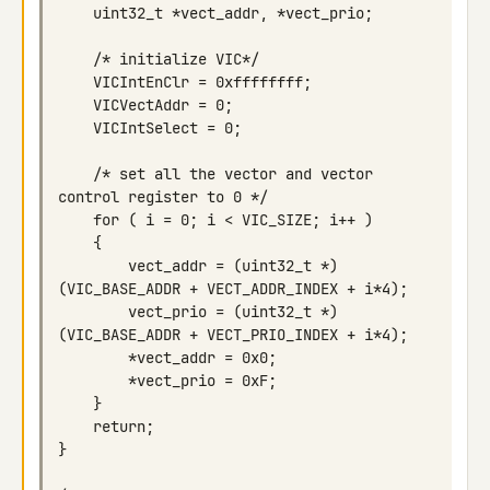
    /* set all the vector and vector 
        vect_addr = (uint32_t *)
        vect_prio = (uint32_t *)