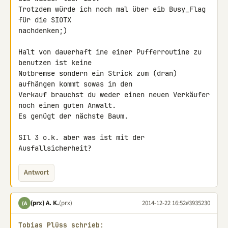
Trotzdem würde ich noch mal über eib Busy_Flag 
für die SIOTX 

nachdenken;)

Halt von dauerhaft ine einer Pufferroutine zu 
benutzen ist keine 

Notbremse sondern ein Strick zum (dran) 
aufhängen kommt sowas in den 

Verkauf brauchst du weder einen neuen Verkäufer 
noch einen guten Anwalt. 

Es genügt der nächste Baum.

SIl 3 o.k. aber was ist mit der 
Ausfallsicherheit?
Antwort
(prx) A. K.
(prx)
2014-12-22 16:52
#3935230
(A
Tobias Plüss schrieb: