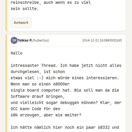
reinschreibe, auch wenn es zu viel 

sein sollte.
Antwort
Tobias P.
(hubertus)
2014-12-22 16:08
#3935160
TP
Hallo

intressanter Thread. Ich habe jetzt nicht alles 
durchgelesen, ist schon 

etwas viel :-) mich würde eines interessieren. 
Wenn man so einen 68000er 

single board computer hat. Wie soll man da die 
Software drauf bringen, 

und vielleicht sogar debuggen können? Klar, der 
GCC kann Code für den 

68k erzeugen, aber wie weiter?

Ich hätte nämlich hier noch ein paar 68332 und 