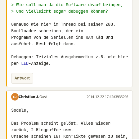
> Wie soll man da die Software drauf bringen,
> und vielleicht sogar debuggen können?
Genauso wie hier im Thread bei seiner Z80. 
Bootloader schreiben, der ein 

Programm von de Seriellen ins RAM läd und 
ausführt. Rest folgt dann.

Debuggen: Triviales Ausgabemedium z.B. wie hier 
per 
LED
-Anzeige.
Antwort
Christian J.
Gast
2014-12-22 17:42
#3935296
CJ
Sodele,

Das Problem scheint gelöst. Alles wieder 
zurück, 2 Ringpuffer usw. 

Ursache scheinen INT Konflikte gewesen zu sein, 