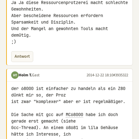
Ja Ja diese Ressourcenprotzerei macht schlechte 
Gewohnheiten.

Aber bescheidene Ressourcen erfordern 
Sparsamkeit und Disziplin.

Und der Mangel an gewohnten Tools macht 
demütig.

;)
Antwort
Holm T.
Gast
2014-12-22 18:10
#3935322
HT
der 68000 ist einfacher zu handeln als ein Z80 
dünkt mir so, der Proz 

ist zwar "komplexer" aber er ist regelmäßiger.

Die Sache mit gcc auf 
MC68000
 habe ich doch 
gerade erst gemacht (siehe 

Gcc-Thread). An einem 68681 im lila Gehäuse 
hätte ich Interesse, ich 
