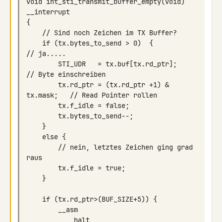
void int_sti_transmit_buffer_empty(void)  
    if (tx.bytes_to_send > 0)  {                
        STI_UDR   = tx.buf[tx.rd_ptr];          
        tx.rd_ptr = (tx.rd_ptr +1) & 
        // nein, letztes Zeichen ging grad 