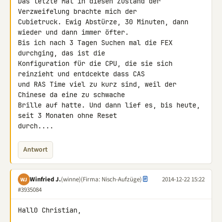
Das letzte Mal in diesen Zustand der 
Verzweifelung brachte mich der 

Cubietruck. Ewig Abstürze, 30 Minuten, dann 
wieder und dann immer öfter. 

Bis ich nach 3 Tagen Suchen mal die FEX 
durchging, das ist die 

Konfiguration für die CPU, die sie sich 
reinzieht und entdcekte dass CAS 

und RAS Time viel zu kurz sind, weil der 
Chinese da eine zu schwache 

Brille auf hatte. Und dann lief es, bis heute, 
seit 3 Monaten ohne Reset 

durch....
Antwort
Winfried J.
(winne)
(Firma: Nisch-Aufzüge)
2014-12-22 15:22
WJ
#3935084
Hall0 Christian,
