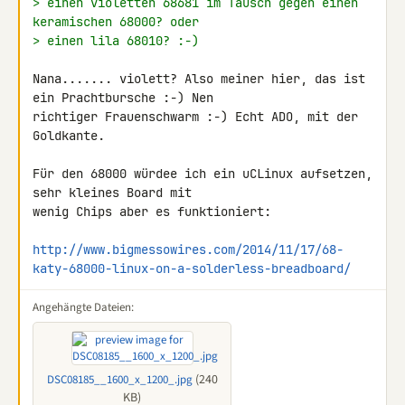
> einen violetten 68681 im Tausch gegen einen 
keramischen 68000? oder
> einen lila 68010? :-)
Nana....... violett? Also meiner hier, das ist 
ein Prachtbursche :-) Nen 

richtiger Frauenschwarm :-) Echt ADO, mit der 
Goldkante.

Für den 68000 würdee ich ein uCLinux aufsetzen, 
sehr kleines Board mit 

wenig Chips aber es funktioniert:

http://www.bigmessowires.com/2014/11/17/68-
katy-68000-linux-on-a-solderless-breadboard/
Angehängte Dateien:
(240
DSC08185__1600_x_1200_.jpg
KB)