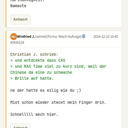
Namaste
Antwort
Winfried J.
(winne)
(Firma: Nisch-Aufzüge)
2014-12-22 15:42
WJ
#3935124
Christian J. schrieb:
> und entdcekte dass CAS
> und RAS Time viel zu kurz sind, weil der 
Chinese da eine zu schwache
> Brille auf hatte.
ne der hatte es eilig wie du ;)

Mist schon wieder steckt mein Finger drin.

Schnelllll wech hier.