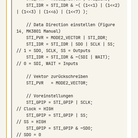
    STI_IDR = STI_IDR & ~( (1<<1) | (1<<2) 
    // Data Direction einstellen (Figure 
    STI_IDR = STI_IDR | SDO | SCLK | SS;    
    STI_IDR = STI_IDR & ~(SDI | WAIT);      
    STI_GPIP = STI_GPIP | SCLK;             
    STI_GPIP = STI_GPIP | SS;               
    STI_GPIP = STI_GPIP & ~SDO;             