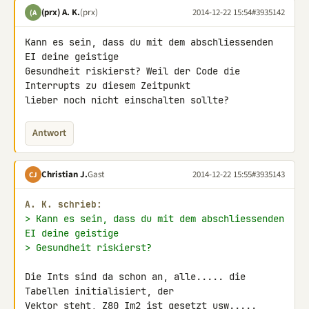
(prx) A. K.
(prx)
2014-12-22 15:54
#3935142
(A
Kann es sein, dass du mit dem abschliessenden 
EI deine geistige 

Gesundheit riskierst? Weil der Code die 
Interrupts zu diesem Zeitpunkt 

lieber noch nicht einschalten sollte?
Antwort
Christian J.
Gast
2014-12-22 15:55
#3935143
CJ
A. K. schrieb:
> Kann es sein, dass du mit dem abschliessenden 
EI deine geistige
> Gesundheit riskierst?
Die Ints sind da schon an, alle..... die 
Tabellen initialisiert, der 

Vektor steht, Z80 Im2 ist gesetzt usw.....