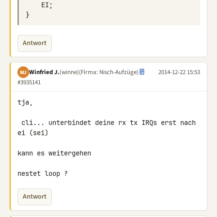
Antwort
Winfried J.
(winne)
(Firma: Nisch-Aufzüge)
2014-12-22 15:53
WJ
#3935141
tja,

 cli... unterbindet deine rx tx IRQs erst nach 
ei (sei)

kann es weitergehen

nestet loop ?
Antwort