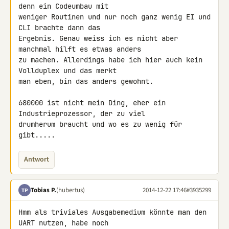
denn ein Codeumbau mit 

weniger Routinen und nur noch ganz wenig EI und 
CLI brachte dann das 

Ergebnis. Genau weiss ich es nicht aber 
manchmal hilft es etwas anders 

zu machen. Allerdings habe ich hier auch kein 
Vollduplex und das merkt 

man eben, bin das anders gewohnt.

680000 ist nicht mein Ding, eher ein 
Industrieprozessor, der zu viel 

drumherum braucht und wo es zu wenig für 
gibt.....
Antwort
Tobias P.
(hubertus)
2014-12-22 17:46
#3935299
TP
Hmm als triviales Ausgabemedium könnte man den 