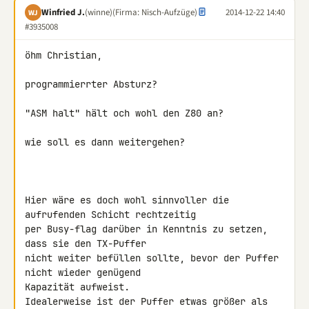
Winfried J.
(winne)
(Firma: Nisch-Aufzüge)
2014-12-22 14:40
WJ
#3935008
öhm Christian,

programmierrter Absturz?

"ASM halt" hält och wohl den Z80 an?

wie soll es dann weitergehen?

Hier wäre es doch wohl sinnvoller die 
aufrufenden Schicht rechtzeitig 

per Busy-flag darüber in Kenntnis zu setzen, 
dass sie den TX-Puffer 

nicht weiter befüllen sollte, bevor der Puffer 
nicht wieder genügend 

Kapazität aufweist.

Idealerweise ist der Puffer etwas größer als 