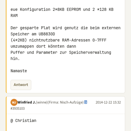
eue Konfiguration 2*8KB EEPROM und 2 *128 KB 
RAM

Der gesparte Plat wird genutz die beim externen 
Speicher am UB8830D 

(4*2KB) nichtnutzbare RAM-Adressen 0-7FFF 
umzumappen dort könnten dann 

Puffer und Parameter zur Speicherverwaltung 
hin.

Namaste
Antwort
Winfried J.
(winne)
(Firma: Nisch-Aufzüge)
2014-12-22 15:32
WJ
#3935103
@ Christian
