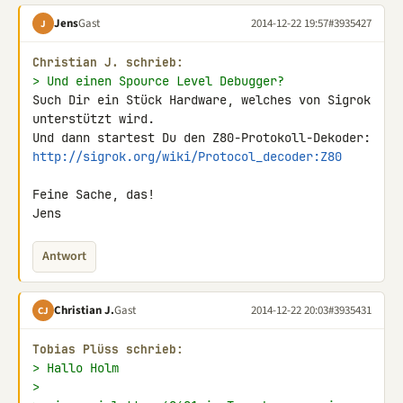
Jens
Gast
2014-12-22 19:57
#3935427
J
Christian J. schrieb:
> Und einen Spource Level Debugger?
Such Dir ein Stück Hardware, welches von Sigrok 
unterstützt wird.

http://sigrok.org/wiki/Protocol_decoder:Z80
Feine Sache, das!

Jens
Antwort
Christian J.
Gast
2014-12-22 20:03
#3935431
CJ
Tobias Plüss schrieb:
> Hallo Holm
>