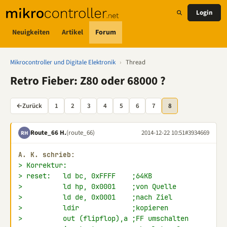
Login
Neuigkeiten
Artikel
Forum
Mikrocontroller und Digitale Elektronik
›
Thread
Retro Fieber: Z80 oder 68000 ?
←
Zurück
1
2
3
4
5
6
7
8
Route_66 H.
(route_66)
2014-12-22 10:51
#3934669
RH
A. K. schrieb:
> Korrektur:
> reset:   ld bc, 0xFFFF    ;64KB
>          ld hp, 0x0001    ;von Quelle
>          ld de, 0x0001    ;nach Ziel
>          ldir             ;kopieren
>          out (flipflop),a ;FF umschalten