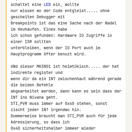
schaltet eine 
LED
 ein, wollte 

nur wissen wo der Code entgleist..... ohne 
gescheiten Debugger mit 

Breakpoints ist das eine Sache nach der Nadel 
im Heuhaufen. Eines habe 

ich schon gefunden: Hardware IO Zugriffe in 
einer ISR sollten 

unterbleiben, wenn der IO Port auch im 
Hauptprogramm öfter benuzt wird.

UNd dieser MK3801 ist heimtükisch..... der hat 
indirekte register und 

wenn dir da ein INT zwischenhaut während gerade 
die beiden Befehle 

abgearbeitet werden, dann kann es sein dass der 
INT ins Nivana geht. 

STI_PVR muss immer auf 0x40 stehen, sonst 
zischt jeder INT irgendwo hin. 

Dummerweise braucht man STI_PVR auch für jede 
Adressierung, so dass ich 

0x40 sicherheitshalber immeer wieder 