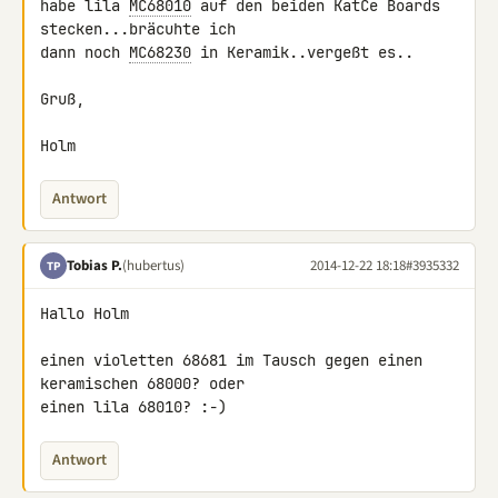
habe lila 
MC68010
 auf den beiden KatCe Boards 
stecken...bräcuhte ich 

dann noch 
MC68230
 in Keramik..vergeßt es..

Gruß,

Holm
Antwort
Tobias P.
(hubertus)
2014-12-22 18:18
#3935332
TP
Hallo Holm

einen violetten 68681 im Tausch gegen einen 
keramischen 68000? oder 

einen lila 68010? :-)
Antwort