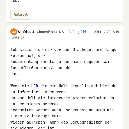
z80.
Antwort
Winfried J.
(winne)
(Firma: Nisch-Aufzüge)
2014-12-22 16:19
WJ
#3935175
Ich sitze hier nur vor der Glaskugel und fange 
Fetzen auf, der 

Zusammenhang konnte ja durchaus gegeben sein. 
Ausschließen kannst nur du 

das.

Wenn die 
LED
 dir ein Halt signalisiert bist du 
ja informiert. Aber wenn 

du vor Halt die Interrupts wieder erlaubst da 
ja, eh nichts anderes 

bearbeitet werden kann, so kannst du auch mit 
einem tx interupt halt 

wieder aufheben. wenn das Schubsregister der 
sio wieder leer ist. 
