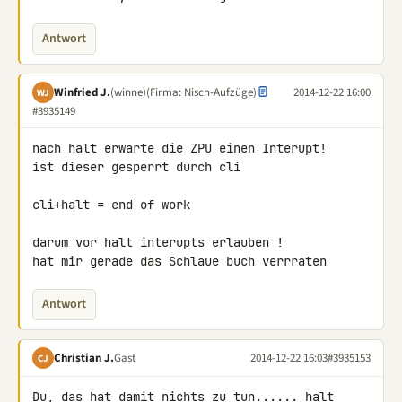
Antwort
Winfried J.
(winne)
(Firma: Nisch-Aufzüge)
2014-12-22 16:00
WJ
#3935149
nach halt erwarte die ZPU einen Interupt!

ist dieser gesperrt durch cli

cli+halt = end of work

darum vor halt interupts erlauben !

hat mir gerade das Schlaue buch verrraten
Antwort
Christian J.
Gast
2014-12-22 16:03
#3935153
CJ
Du, das hat damit nichts zu tun...... halt 