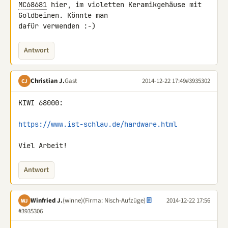
MC68681
 hier, im violetten Keramikgehäuse mit 
Goldbeinen. Könnte man 

dafür verwenden :-)
Antwort
Christian J.
Gast
2014-12-22 17:49
#3935302
CJ
KIWI 68000:

https://www.ist-schlau.de/hardware.html
Viel Arbeit!
Antwort
Winfried J.
(winne)
(Firma: Nisch-Aufzüge)
2014-12-22 17:56
WJ
#3935306