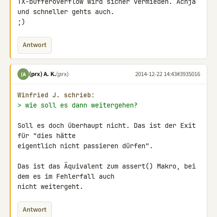
TX-bufferoverflow wird sicher vermieden. Achja 
und schneller gehts auch. 

;)
Antwort
(prx) A. K.
(prx)
2014-12-22 14:43
#3935016
(A
Winfried J. schrieb:
> wie soll es dann weitergehen?
Soll es doch überhaupt nicht. Das ist der Exit 
für "dies hätte 

eigentlich nicht passieren dürfen".

Das ist das Äquivalent zum assert() Makro, bei 
dem es im Fehlerfall auch 

nicht weitergeht.
Antwort