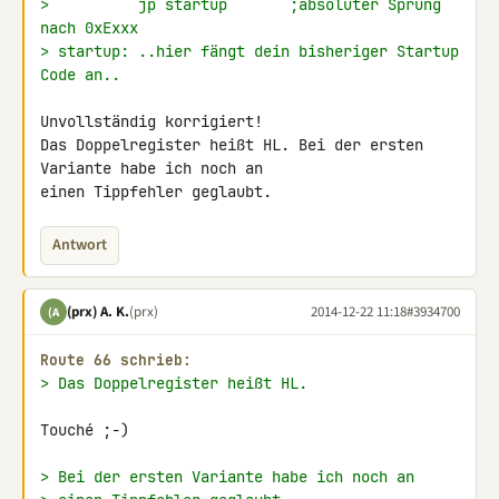
>          jp startup       ;absoluter Sprung 
nach 0xExxx
> startup: ..hier fängt dein bisheriger Startup 
Code an..
Unvollständig korrigiert!

Das Doppelregister heißt HL. Bei der ersten 
Variante habe ich noch an 

einen Tippfehler geglaubt.
Antwort
(prx) A. K.
(prx)
2014-12-22 11:18
#3934700
(A
Route 66 schrieb:
> Das Doppelregister heißt HL.
Touché ;-)

> Bei der ersten Variante habe ich noch an