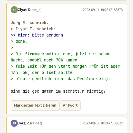
Ziyat T.
(toe_c)
2022-09-11 19:25
#7188573
ZT
Jörg R. schrieb:
> 
Ziyat T. schrieb:
>> hier: bitte aendern
> done.
>
> Die firmware meinte nur, jetzt sei schon 
Nacht, obwohl noch 70W kamen
> (die Zeit für den Start morgen früh ist aber 
mAn. ok, der offset sollte
> also eigentlich nicht das Problem sein).
sind die geo daten im secrets.h richtig?
Markierten Text zitieren
Antwort
Jörg R.
(rejoe2)
2022-09-11 20:24
#7188622
JR