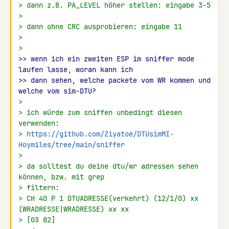
> dann z.B. PA_LEVEL höher stellen: eingabe 3-5
>
> dann ohne CRC ausprobieren: eingabe 11
>
>
>> wenn ich ein zweiten ESP im sniffer mode 
laufen lasse, woran kann ich
>> dann sehen, welche packete vom WR kommen und 
welche vom sim-DTU?
>
> ich würde zum sniffen unbedingt diesen 
verwenden:
> 
https://github.com/Ziyatoe/DTUsimMI-
Hoymiles/tree/main/sniffer
>
> da solltest du deine dtu/wr adressen sehen 
können, bzw. mit grep
> filtern:
> CH 40 P 1 DTUADRESSE(verkehrt) (12/1/0) xx 
(WRADRESSE|WRADRESSE) xx xx
> [03 82]