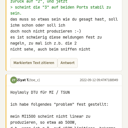
zurück auf "2", und jetzt
> scheint die "3" auf beiden Ports stabil zu 
sein.
das muss so etwas sein wie du gesagt hast, soll 
ichm schon oder soll ich 

doch noch nicht produzieren :-)

es ist schwierig diese meldungen fest zu 
nageln, zu mal ich z.b. die 2 

nicht sehe, auch beim sniffen nicht
Markierten Text zitieren
Antwort
Ziyat T.
(toe_c)
2022-09-12 09:47
#7188949
ZT
Hoylmoly DTU für MI / TSUN

ich habe folgendes "problem" fest gestellt:

mein MI1500 scheint nicht linear zu 
produzieren, so etwa ab 500W,
