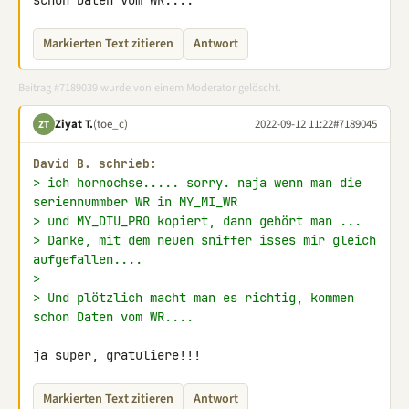
schon Daten vom WR....
Markierten Text zitieren
Antwort
Beitrag #7189039 wurde von einem Moderator gelöscht.
Ziyat T.
(toe_c)
2022-09-12 11:22
#7189045
ZT
David B. schrieb:
> ich hornochse..... sorry. naja wenn man die 
seriennummber WR in MY_MI_WR
> und MY_DTU_PRO kopiert, dann gehört man ...
> Danke, mit dem neuen sniffer isses mir gleich 
aufgefallen....
>
> Und plötzlich macht man es richtig, kommen 
schon Daten vom WR....
ja super, gratuliere!!!
Markierten Text zitieren
Antwort