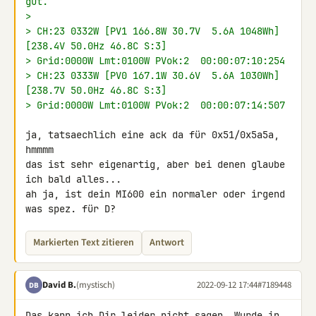
gut.
>
> CH:23 0332W [PV1 166.8W 30.7V  5.6A 1048Wh]
[238.4V 50.0Hz 46.8C S:3]
> Grid:0000W Lmt:0100W PVok:2  00:00:07:10:254
> CH:23 0333W [PV0 167.1W 30.6V  5.6A 1030Wh]
[238.7V 50.0Hz 46.8C S:3]
> Grid:0000W Lmt:0100W PVok:2  00:00:07:14:507
ja, tatsaechlich eine ack da für 0x51/0x5a5a, 
hmmmm

das ist sehr eigenartig, aber bei denen glaube 
ich bald alles...

ah ja, ist dein MI600 ein normaler oder irgend 
was spez. für D?
Markierten Text zitieren
Antwort
David B.
(mystisch)
2022-09-12 17:44
#7189448
DB
Das kann ich Dir leider nicht sagen. Wurde in 