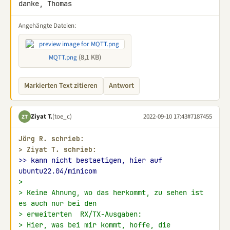
danke, Thomas
Angehängte Dateien:
(8,1 KB)
MQTT.png
Markierten Text zitieren
Antwort
Ziyat T.
(toe_c)
2022-09-10 17:43
#7187455
ZT
Jörg R. schrieb:
> 
Ziyat T. schrieb:
>> kann nicht bestaetigen, hier auf 
ubuntu22.04/minicom
>
> Keine Ahnung, wo das herkommt, zu sehen ist 
es auch nur bei den
> erweiterten  RX/TX-Ausgaben:
> Hier, was bei mir kommt, hoffe, die 