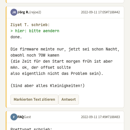
Jörg R.
(rejoe2)
2022-09-11 17:05
#7188442
JR
Ziyat T. schrieb:
> hier: bitte aendern
done.

Die firmware meinte nur, jetzt sei schon Nacht, 
obwohl noch 70W kamen 

(die Zeit für den Start morgen früh ist aber 
mAn. ok, der offset sollte 

also eigentlich nicht das Problem sein).

(Sind aber alles Kleinigkeiten!)
Markierten Text zitieren
Antwort
FAQ
Gast
2022-09-11 17:49
#7188483
F