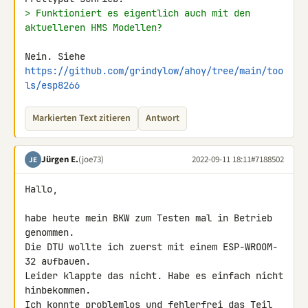
> Funktioniert es eigentlich auch mit den 
aktuelleren HMS Modellen?
Nein. Siehe 
https://github.com/grindylow/ahoy/tree/main/too
ls/esp8266
Markierten Text zitieren
Antwort
Jürgen E.
(joe73)
2022-09-11 18:11
#7188502
JE
Hallo,

habe heute mein BKW zum Testen mal in Betrieb 
genommen.

Die DTU wollte ich zuerst mit einem ESP-WROOM-
32 aufbauen.

Leider klappte das nicht. Habe es einfach nicht 
hinbekommen.

Ich konnte problemlos und fehlerfrei das Teil 