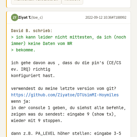
Ziyat T.
(toe_c)
2022-09-12 10:36
#7188992
ZT
David B. schrieb:
> ich kann leider nicht mittesten, da ich (noch 
immer) keine Daten vom WR
> bekomme.
ich gehe davon aus , dass du die pin's (CE/CS 
ev. IRQ) richtig 

konfiguriert hast.

https://github.com/Ziyatoe/DTUsimMI-Hoymiles
wenn ja:

in der console 1 geben, du siehst alle befehle,

zeigen was du sendest: eingabe 9 (show tx), 
wieder mit 9 stoppen.

dann z.B. PA_LEVEL höher stellen: eingabe 3-5
