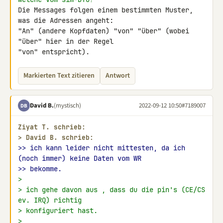
Die Messages folgen einem bestimmten Muster, 
was die Adressen angeht:

"An" (andere Kopfdaten) "von" "über" (wobei 
"über" hier in der Regel 

"von" entspricht).
Markierten Text zitieren
Antwort
David B.
(mystisch)
2022-09-12 10:50
#7189007
DB
Ziyat T. schrieb:
> 
David B. schrieb:
>> ich kann leider nicht mittesten, da ich 
(noch immer) keine Daten vom WR
>> bekomme.
>
> ich gehe davon aus , dass du die pin's (CE/CS 
ev. IRQ) richtig
> konfiguriert hast.
>