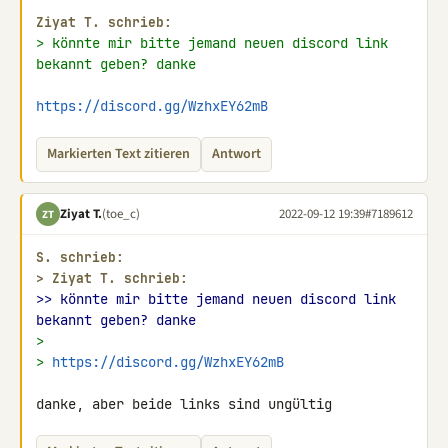
Ziyat T. schrieb:
> könnte mir bitte jemand neuen discord link 
bekannt geben? danke
https://discord.gg/WzhxEY62mB
Markierten Text zitieren
Antwort
Ziyat T.
(toe_c)
2022-09-12 19:39
#7189612
ZT
S. schrieb:
> 
Ziyat T. schrieb:
>> könnte mir bitte jemand neuen discord link 
bekannt geben? danke
>
> 
https://discord.gg/WzhxEY62mB
danke, aber beide links sind ungültig