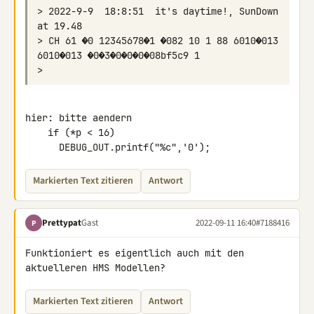
> 2022-9-9  18:8:51  it's daytime!, SunDown 
> CH 61 �0 12345678�1 �082 10 1 88 6010�013 
hier: bitte aendern

    if (*p < 16)

      DEBUG_OUT.printf("%c",'0');
Markierten Text zitieren
Antwort
Prettypat
Gast
2022-09-11 16:40
#7188416
P
Funktioniert es eigentlich auch mit den 
aktuelleren HMS Modellen?
Markierten Text zitieren
Antwort