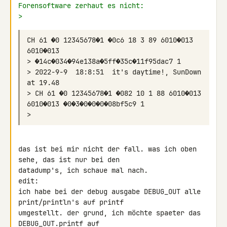
Forensoftware zerhaut es nicht:
>
CH 61 �0 12345678�1 �0c6 18 3 89 6010�013 
> 2022-9-9  18:8:51  it's daytime!, SunDown 
> CH 61 �0 12345678�1 �082 10 1 88 6010�013 
das ist bei mir nicht der fall. was ich oben 
sehe, das ist nur bei den 

datadump's, ich schaue mal nach.

edit:

ich habe bei der debug ausgabe DEBUG_OUT alle 
print/println's auf printf 

umgestellt. der grund, ich möchte spaeter das 
DEBUG_OUT.printf auf 
