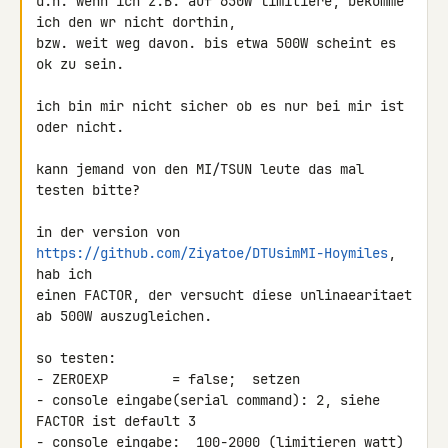
d.h. wenn ich z.B. auf 650W limitiere, bekomme 
ich den wr nicht dorthin, 

bzw. weit weg davon. bis etwa 500W scheint es 
ok zu sein.

ich bin mir nicht sicher ob es nur bei mir ist 
oder nicht.

kann jemand von den MI/TSUN leute das mal 
testen bitte?

in der version von 
https://github.com/Ziyatoe/DTUsimMI-Hoymiles
, 
hab ich 

einen FACTOR, der versucht diese unlinaearitaet 
ab 500W auszugleichen.

so testen:

- ZEROEXP        = false;  setzen

- console eingabe(serial command): 2, siehe 
FACTOR ist default 3

- console eingabe:  100-2000 (limitieren watt)
