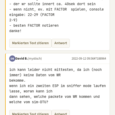
- der wr sollte innert ca. 40sek dort sein

- wenn nicht, ev. mit FACTOR  spielen, console 
eingabe: 22-29 (FACTOR 

2-9)

- besten FACTOR notieren

danke!
Markierten Text zitieren
Antwort
David B.
(mystisch)
2022-09-12 09:56
#7188964
DB
ich kann leider nicht mittesten, da ich (noch 
immer) keine Daten vom WR 

bekomme.

wenn ich ein zweiten ESP im sniffer mode laufen 
lasse, woran kann ich 

dann sehen, welche packete vom WR kommen und 
welche vom sim-DTU?
Markierten Text zitieren
Antwort