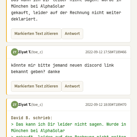
München bei AlphaSolar 

gekauft, leider auf der Rechnung nicht weiter 
deklariert.
Markierten Text zitieren
Antwort
Ziyat T.
(toe_c)
2022-09-12 17:58
#7189466
ZT
könnte mir bitte jemand neuen discord link 
bekannt geben? danke
Markierten Text zitieren
Antwort
Ziyat T.
(toe_c)
2022-09-12 18:00
#7189470
ZT
David B. schrieb:
> Das kann ich Dir leider nicht sagen. Wurde in 
München bei AlphaSolar