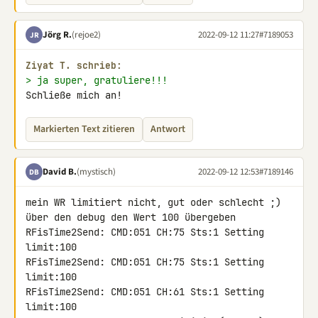
Jörg R.
(rejoe2)
2022-09-12 11:27
#7189053
JR
Ziyat T. schrieb:
> ja super, gratuliere!!!
Schließe mich an!
Markierten Text zitieren
Antwort
David B.
(mystisch)
2022-09-12 12:53
#7189146
DB
mein WR limitiert nicht, gut oder schlecht ;)

über den debug den Wert 100 übergeben

RFisTime2Send: CMD:051 CH:75 Sts:1 Setting 
limit:100

RFisTime2Send: CMD:051 CH:75 Sts:1 Setting 
limit:100

RFisTime2Send: CMD:051 CH:61 Sts:1 Setting 
limit:100
