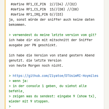
 #define RF1_CE_PIN  2//(D4) //(D2)

 #define RF1_CS_PIN  15//(D8) //(D8)

 #define RF1_IRQ_PIN 0//(D3)

ja, sonst würde der sniffer auch keine daten 
bekommen.

> verwendest du meine letzte version vom git?
ich habe dir ein mit mitschnitt der Sniffer 
ausgabe per PN geschickt.

ich habe die Version von stand gestern Abend 
genutzt. die letzte Version 

von heute Morgen noch nicht.

> 
https://github.com/Ziyatoe/DTUsimMI-Hoymiles
> wenn ja:
> in der console 1 geben, du siehst alle 
befehle,
> zeigen was du sendest: eingabe 9 (show tx), 
wieder mit 9 stoppen.
>