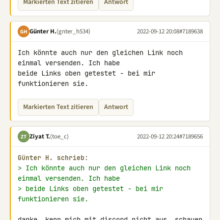
Markierten Text zitieren
Antwort
Günter H.
(gnter_h534)
2022-09-12 20:08
#7189638
GH
Ich könnte auch nur den gleichen Link noch 
einmal versenden. Ich habe 

beide Links oben getestet - bei mir 
funktionieren sie.
Markierten Text zitieren
Antwort
Ziyat T.
(toe_c)
2022-09-12 20:24
#7189656
ZT
Günter H. schrieb:
> Ich könnte auch nur den gleichen Link noch 
einmal versenden. Ich habe
> beide Links oben getestet - bei mir 
funktionieren sie.
danke, kenn mich mit discord nicht aus, schauen 