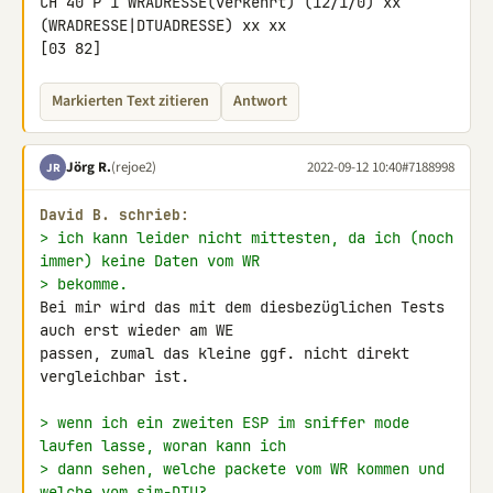
CH 40 P 1 WRADRESSE(verkehrt) (12/1/0) xx 
(WRADRESSE|DTUADRESSE) xx xx 

[03 82]
Markierten Text zitieren
Antwort
Jörg R.
(rejoe2)
2022-09-12 10:40
#7188998
JR
David B. schrieb:
> ich kann leider nicht mittesten, da ich (noch 
immer) keine Daten vom WR
> bekomme.
Bei mir wird das mit dem diesbezüglichen Tests 
auch erst wieder am WE 

passen, zumal das kleine ggf. nicht direkt 
vergleichbar ist.

> wenn ich ein zweiten ESP im sniffer mode 
laufen lasse, woran kann ich
> dann sehen, welche packete vom WR kommen und 
welche vom sim-DTU?