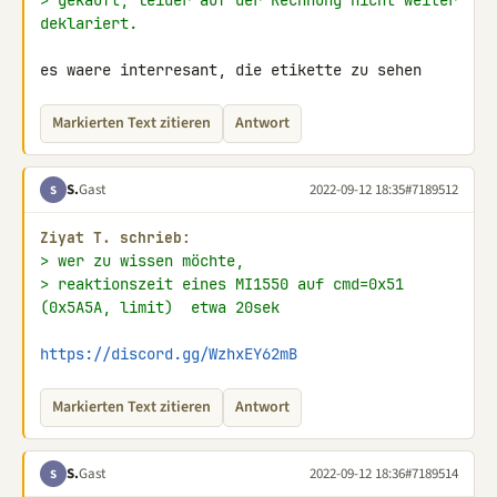
> gekauft, leider auf der Rechnung nicht weiter 
deklariert.
es waere interresant, die etikette zu sehen
Markierten Text zitieren
Antwort
S.
Gast
2022-09-12 18:35
#7189512
S
Ziyat T. schrieb:
> wer zu wissen möchte,
> reaktionszeit eines MI1550 auf cmd=0x51 
(0x5A5A, limit)  etwa 20sek
https://discord.gg/WzhxEY62mB
Markierten Text zitieren
Antwort
S.
Gast
2022-09-12 18:36
#7189514
S