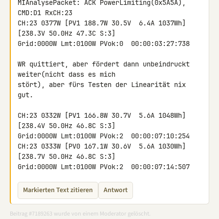
MIAnalysePacket: ACK PowerLimiting(0x5A5A), 
CMD:D1 RxCH:23

CH:23 0377W [PV1 188.7W 30.5V  6.4A 1037Wh]
[238.3V 50.0Hz 47.3C S:3] 

Grid:0000W Lmt:0100W PVok:0  00:00:03:27:738

WR quittiert, aber fördert dann unbeindruckt 
weiter(nicht dass es mich 

stört), aber fürs Testen der Linearität nix 
gut.

CH:23 0332W [PV1 166.8W 30.7V  5.6A 1048Wh]
[238.4V 50.0Hz 46.8C S:3] 

Grid:0000W Lmt:0100W PVok:2  00:00:07:10:254

CH:23 0333W [PV0 167.1W 30.6V  5.6A 1030Wh]
[238.7V 50.0Hz 46.8C S:3] 

Grid:0000W Lmt:0100W PVok:2  00:00:07:14:507
Markierten Text zitieren
Antwort
Beitrag #7189263 wurde von einem Moderator gelöscht.