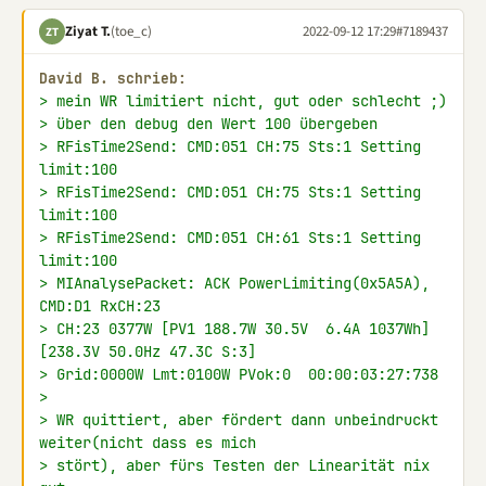
Ziyat T.
(toe_c)
2022-09-12 17:29
#7189437
ZT
David B. schrieb:
> mein WR limitiert nicht, gut oder schlecht ;)
> über den debug den Wert 100 übergeben
> RFisTime2Send: CMD:051 CH:75 Sts:1 Setting 
limit:100
> RFisTime2Send: CMD:051 CH:75 Sts:1 Setting 
limit:100
> RFisTime2Send: CMD:051 CH:61 Sts:1 Setting 
limit:100
> MIAnalysePacket: ACK PowerLimiting(0x5A5A), 
CMD:D1 RxCH:23
> CH:23 0377W [PV1 188.7W 30.5V  6.4A 1037Wh]
[238.3V 50.0Hz 47.3C S:3]
> Grid:0000W Lmt:0100W PVok:0  00:00:03:27:738
>
> WR quittiert, aber fördert dann unbeindruckt 
weiter(nicht dass es mich
> stört), aber fürs Testen der Linearität nix 