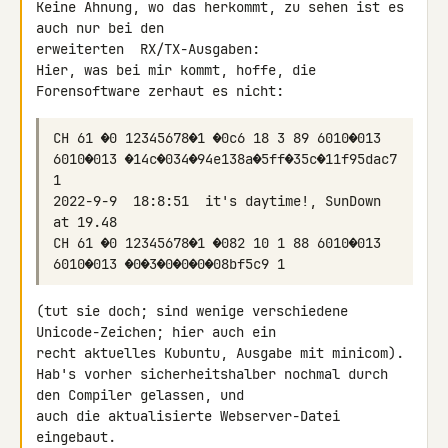
Keine Ahnung, wo das herkommt, zu sehen ist es 
auch nur bei den 

erweiterten  RX/TX-Ausgaben:

Hier, was bei mir kommt, hoffe, die 
Forensoftware zerhaut es nicht:
CH 61 �0 12345678�1 �0c6 18 3 89 6010�013 
6010�013 �14c�034�94e138a�5ff�35c�11f95dac7 
2022-9-9  18:8:51  it's daytime!, SunDown 
CH 61 �0 12345678�1 �082 10 1 88 6010�013 
(tut sie doch; sind wenige verschiedene 
Unicode-Zeichen; hier auch ein 

recht aktuelles Kubuntu, Ausgabe mit minicom).

Hab's vorher sicherheitshalber nochmal durch 
den Compiler gelassen, und 

auch die aktualisierte Webserver-Datei 
eingebaut.
