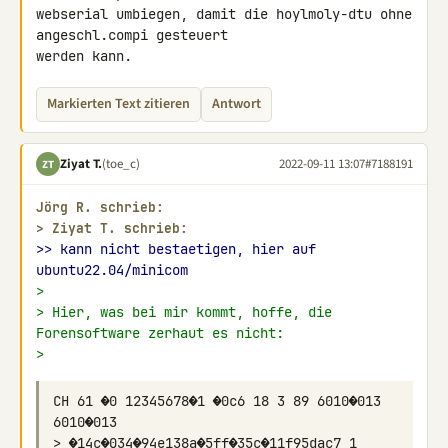
webserial umbiegen, damit die hoylmoly-dtu ohne 
angeschl.compi gesteuert 

werden kann.
Markierten Text zitieren
Antwort
Ziyat T.
(toe_c)
2022-09-11 13:07
#7188191
ZT
Jörg R. schrieb:
> 
Ziyat T. schrieb:
>> kann nicht bestaetigen, hier auf 
ubuntu22.04/minicom
>
> Hier, was bei mir kommt, hoffe, die 
Forensoftware zerhaut es nicht:
>
CH 61 �0 12345678�1 �0c6 18 3 89 6010�013 