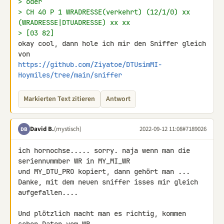
> oder
> CH 40 P 1 WRADRESSE(verkehrt) (12/1/0) xx 
(WRADRESSE|DTUADRESSE) xx xx
> [03 82]
okay cool, dann hole ich mir den Sniffer gleich 
https://github.com/Ziyatoe/DTUsimMI-
Hoymiles/tree/main/sniffer
Markierten Text zitieren
Antwort
David B.
(mystisch)
2022-09-12 11:08
#7189026
DB
ich hornochse..... sorry. naja wenn man die 
seriennummber WR in MY_MI_WR 

und MY_DTU_PRO kopiert, dann gehört man ...

Danke, mit dem neuen sniffer isses mir gleich 
aufgefallen....

Und plötzlich macht man es richtig, kommen 