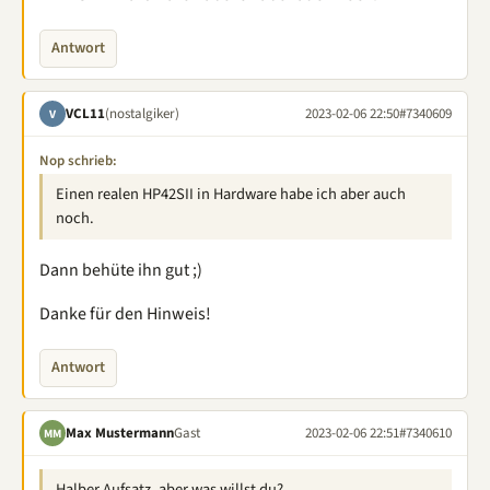
Antwort
VCL11
(nostalgiker)
2023-02-06 22:50
#7340609
V
Nop schrieb:
Einen realen HP42SII in Hardware habe ich aber auch
noch.
Dann behüte ihn gut ;)
Danke für den Hinweis!
Antwort
Max Mustermann
Gast
2023-02-06 22:51
#7340610
MM
Halber Aufsatz, aber was willst du?