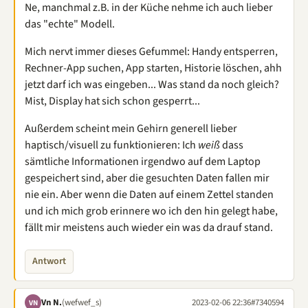
Ne, manchmal z.B. in der Küche nehme ich auch lieber
das "echte" Modell.
Mich nervt immer dieses Gefummel: Handy entsperren,
Rechner-App suchen, App starten, Historie löschen, ahh
jetzt darf ich was eingeben... Was stand da noch gleich?
Mist, Display hat sich schon gesperrt...
Außerdem scheint mein Gehirn generell lieber
haptisch/visuell zu funktionieren: Ich
weiß
dass
sämtliche Informationen irgendwo auf dem Laptop
gespeichert sind, aber die gesuchten Daten fallen mir
nie ein. Aber wenn die Daten auf einem Zettel standen
und ich mich grob erinnere wo ich den hin gelegt habe,
fällt mir meistens auch wieder ein was da drauf stand.
Antwort
Vn N.
(wefwef_s)
2023-02-06 22:36
#7340594
VN