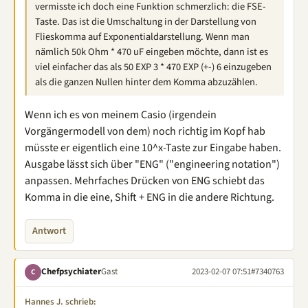
vermisste ich doch eine Funktion schmerzlich: die FSE-
Taste. Das ist die Umschaltung in der Darstellung von
Flieskomma auf Exponentialdarstellung. Wenn man
nämlich 50k Ohm * 470 uF eingeben möchte, dann ist es
viel einfacher das als 50 EXP 3 * 470 EXP (+-) 6 einzugeben
als die ganzen Nullen hinter dem Komma abzuzählen.
Wenn ich es von meinem Casio (irgendein
Vorgängermodell von dem) noch richtig im Kopf hab
müsste er eigentlich eine 10^x-Taste zur Eingabe haben.
Ausgabe lässt sich über "ENG" ("engineering notation")
anpassen. Mehrfaches Drücken von ENG schiebt das
Komma in die eine, Shift + ENG in die andere Richtung.
Antwort
Chefpsychiater
Gast
2023-02-07 07:51
#7340763
C
Hannes J. schrieb: