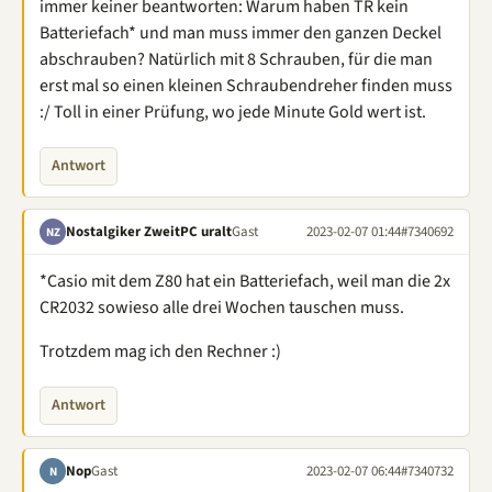
immer keiner beantworten: Warum haben TR kein
Batteriefach* und man muss immer den ganzen Deckel
abschrauben? Natürlich mit 8 Schrauben, für die man
erst mal so einen kleinen Schraubendreher finden muss
:/ Toll in einer Prüfung, wo jede Minute Gold wert ist.
Antwort
Nostalgiker ZweitPC uralt
Gast
2023-02-07 01:44
#7340692
NZ
*Casio mit dem Z80 hat ein Batteriefach, weil man die 2x
CR2032 sowieso alle drei Wochen tauschen muss.
Trotzdem mag ich den Rechner :)
Antwort
Nop
Gast
2023-02-07 06:44
#7340732
N