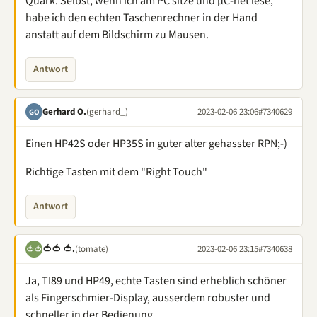
Quark. Selbst, wenn ich am PC sitze und µC-net lese,
habe ich den echten Taschenrechner in der Hand
anstatt auf dem Bildschirm zu Mausen.
Antwort
Gerhard O.
(gerhard_)
2023-02-06 23:06
#7340629
GO
Einen HP42S oder HP35S in guter alter gehasster RPN;-)
Richtige Tasten mit dem "Right Touch"
Antwort
🍅🍅 🍅.
(tomate)
2023-02-06 23:15
#7340638
🍅🍅
Ja, TI89 und HP49, echte Tasten sind erheblich schöner
als Fingerschmier-Display, ausserdem robuster und
schneller in der Bedienung.