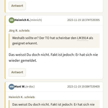
Antwort
Heinrich K.
(minrich)
2023-11-19 18:37
#7539395
HK
Jörg R. schrieb:
Weshalb sollte er? Der TO hat scheinbar den
LM3914
als
geeignet erkannt.
Das weisst Du doch nicht. Fakt ist jedoch: Er hat sich nie
wieder gemeldet.
Antwort
Mani W.
(e-doc)
2023-11-19 19:08
#7539409
MW
Heinrich K. schrieb:
Das weisst Du doch nicht. Fakt ist jedoch: Er hat sich nie