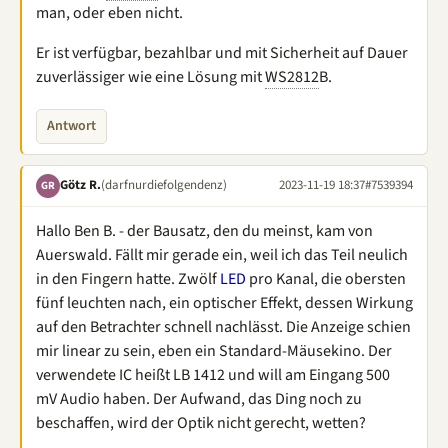
man, oder eben nicht.
Er ist verfügbar, bezahlbar und mit Sicherheit auf Dauer
zuverlässiger wie eine Lösung mit
WS2812
B.
Antwort
Götz R.
(darfnurdiefolgendenz)
2023-11-19 18:37
#7539394
GR
Hallo Ben B. - der Bausatz, den du meinst, kam von
Auerswald. Fällt mir gerade ein, weil ich das Teil neulich
in den Fingern hatte. Zwölf
LED
pro Kanal, die obersten
fünf leuchten nach, ein optischer Effekt, dessen Wirkung
auf den Betrachter schnell nachlässt. Die Anzeige schien
mir linear zu sein, eben ein Standard-Mäusekino. Der
verwendete IC heißt LB 1412 und will am Eingang 500
mV Audio haben. Der Aufwand, das Ding noch zu
beschaffen, wird der Optik nicht gerecht, wetten?