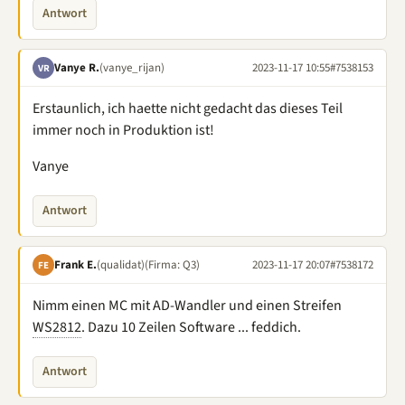
Antwort
Vanye R.
(vanye_rijan)
2023-11-17 10:55
#7538153
VR
Erstaunlich, ich haette nicht gedacht das dieses Teil
immer noch in Produktion ist!
Vanye
Antwort
Frank E.
(qualidat)
(Firma: Q3)
2023-11-17 20:07
#7538172
FE
Nimm einen MC mit AD-Wandler und einen Streifen
WS2812
. Dazu 10 Zeilen Software ... feddich.
Antwort