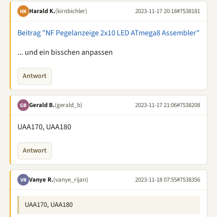
Harald K.
(kirnbichler)
2023-11-17 20:18
#7538181
HK
Beitrag "NF Pegelanzeige 2x10 LED ATmega8 Assembler"
... und ein bisschen anpassen
Antwort
Gerald B.
(gerald_b)
2023-11-17 21:06
#7538208
GB
UAA170, UAA180
Antwort
Vanye R.
(vanye_rijan)
2023-11-18 07:55
#7538356
VR
UAA170, UAA180