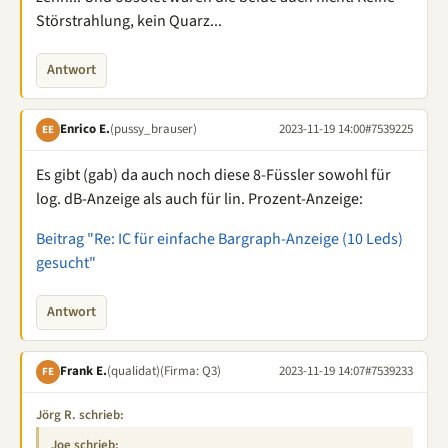
Störstrahlung, kein Quarz...
Antwort
Enrico E.
(pussy_brauser)
2023-11-19 14:00
#7539225
EE
Es gibt (gab) da auch noch diese 8-Füssler sowohl für
log. dB-Anzeige als auch für lin. Prozent-Anzeige:
Beitrag "Re: IC für einfache Bargraph-Anzeige (10 Leds)
gesucht"
Antwort
Frank E.
(qualidat)
(Firma: Q3)
2023-11-19 14:07
#7539233
FE
Jörg R. schrieb:
Joe schrieb: