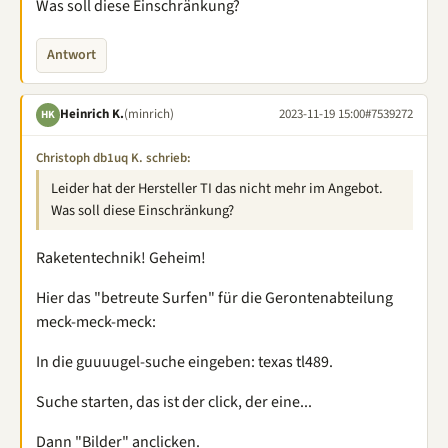
Was soll diese Einschränkung?
Antwort
Heinrich K.
(minrich)
2023-11-19 15:00
#7539272
HK
Christoph db1uq K. schrieb:
Leider hat der Hersteller TI das nicht mehr im Angebot.
Was soll diese Einschränkung?
Raketentechnik! Geheim!
Hier das "betreute Surfen" für die Gerontenabteilung
meck-meck-meck:
In die guuuugel-suche eingeben: texas tl489.
Suche starten, das ist der click, der eine...
Dann "Bilder" anclicken.