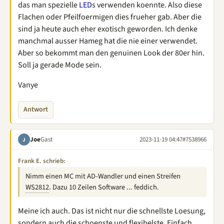
das man spezielle
LED
s verwenden koennte. Also diese
Flachen oder Pfeilfoermigen dies frueher gab. Aber die
sind ja heute auch eher exotisch geworden. Ich denke
manchmal ausser Hameg hat die nie einer verwendet.
Aber so bekommt man den genuinen Look der 80er hin.
Soll ja gerade Mode sein.
Vanye
Antwort
Joe
Gast
2023-11-19 04:47
#7538966
J
Frank E. schrieb:
Nimm einen MC mit AD-Wandler und einen Streifen
WS2812
. Dazu 10 Zeilen Software ... feddich.
Meine ich auch. Das ist nicht nur die schnellste Loesung,
sondern auch die schoenste und flexibelste. Einfach