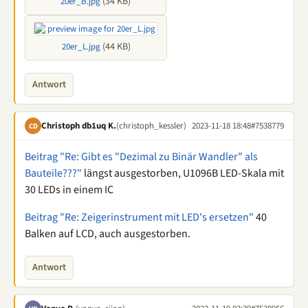
(34 KB)
20er_B.jpg
(44 KB)
20er_L.jpg
Antwort
Christoph db1uq K.
(christoph_kessler)
2023-11-18 18:48
#7538779
CD
Beitrag "Re: Gibt es "Dezimal zu Binär Wandler" als
Bauteile???"
längst ausgestorben, U1096B LED-Skala mit
30 LEDs in einem IC
Beitrag "Re: Zeigerinstrument mit LED's ersetzen"
40
Balken auf LCD, auch ausgestorben.
Antwort