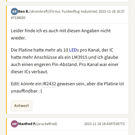
Ben B.
(stromkraft)
(Firma: Funkenflug Industries)
2023-11-18 16:37
BB
#7538695
Leider finde ich es auch mit diesen Angaben nicht
wieder.
Die Platine hatte mehr als 10
LED
s pro Kanal, der IC
hatte mehr Anschlüsse als ein
LM3915
und ich glaube
auch einen engeren Pin-Abstand. Pro Kanal war einer
dieser ICs verbaut.
Edit:
könnte
ein
IR2432
gewesen sein, aber die Platine ist
unauffindbar. :(
Antwort
Manfred P.
(pruckelfred)
2023-11-18 18:42
#7538773
MP