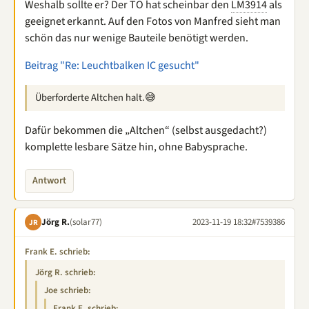
Weshalb sollte er? Der TO hat scheinbar den
LM3914
als
geeignet erkannt. Auf den Fotos von Manfred sieht man
schön das nur wenige Bauteile benötigt werden.
Beitrag "Re: Leuchtbalken IC gesucht"
Überforderte Altchen halt.😅
Dafür bekommen die „Altchen“ (selbst ausgedacht?)
komplette lesbare Sätze hin, ohne Babysprache.
Antwort
Jörg R.
(solar77)
2023-11-19 18:32
#7539386
JR
Frank E. schrieb:
Jörg R. schrieb:
Joe schrieb:
Frank E. schrieb: