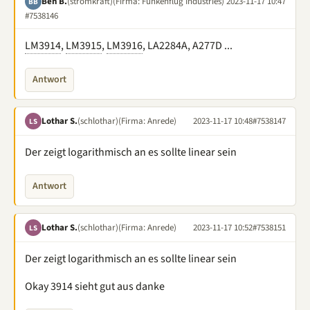
Ben B.
(stromkraft)
(Firma: Funkenflug Industries)
2023-11-17 10:47
BB
#7538146
LM3914
,
LM3915
,
LM3916
, LA2284A, A277D ...
Antwort
Lothar S.
(schlothar)
(Firma: Anrede)
2023-11-17 10:48
#7538147
LS
Der zeigt logarithmisch an es sollte linear sein
Antwort
Lothar S.
(schlothar)
(Firma: Anrede)
2023-11-17 10:52
#7538151
LS
Der zeigt logarithmisch an es sollte linear sein
Okay 3914 sieht gut aus danke