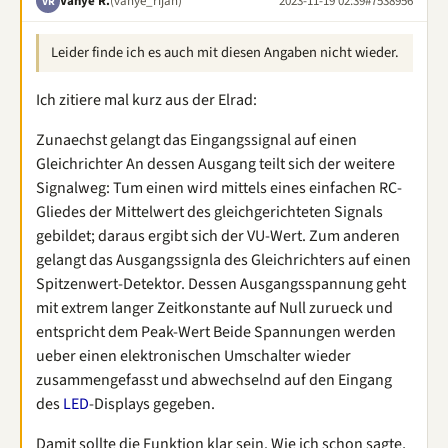
Vanye R.
(vanye_rijan)
2023-11-19 02:39
#7538956
VR
Leider finde ich es auch mit diesen Angaben nicht wieder.
Ich zitiere mal kurz aus der Elrad:
Zunaechst gelangt das Eingangssignal auf einen
Gleichrichter An dessen Ausgang teilt sich der weitere
Signalweg: Tum einen wird mittels eines einfachen RC-
Gliedes der Mittelwert des gleichgerichteten Signals
gebildet; daraus ergibt sich der VU-Wert. Zum anderen
gelangt das Ausgangssignla des Gleichrichters auf einen
Spitzenwert-Detektor. Dessen Ausgangsspannung geht
mit extrem langer Zeitkonstante auf Null zurueck und
entspricht dem Peak-Wert Beide Spannungen werden
ueber einen elektronischen Umschalter wieder
zusammengefasst und abwechselnd auf den Eingang
des
LED
-Displays gegeben.
Damit sollte die Funktion klar sein. Wie ich schon sagte,