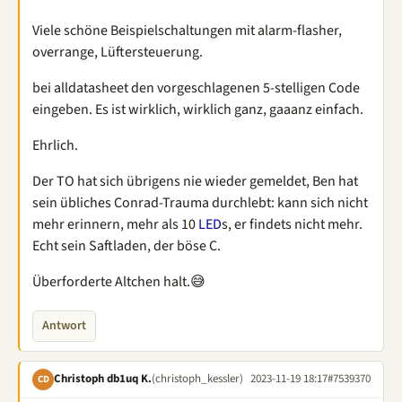
Viele schöne Beispielschaltungen mit alarm-flasher,
overrange, Lüftersteuerung.
bei alldatasheet den vorgeschlagenen 5-stelligen Code
eingeben. Es ist wirklich, wirklich ganz, gaaanz einfach.
Ehrlich.
Der TO hat sich übrigens nie wieder gemeldet, Ben hat
sein übliches Conrad-Trauma durchlebt: kann sich nicht
mehr erinnern, mehr als 10
LED
s, er findets nicht mehr.
Echt sein Saftladen, der böse C.
Überforderte Altchen halt.😅
Antwort
Christoph db1uq K.
(christoph_kessler)
2023-11-19 18:17
#7539370
CD