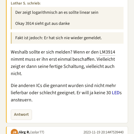
Lothar S. schrieb:
Der zeigt logarithmisch an es sollte linear sein
Okay 3914 sieht gut aus danke
Fakt ist jedoch: Er hat sich nie wieder gemeldet.
Weshalb sollte er sich melden? Wenn er den
LM3914
nimmt muss er ihn erst einmal beschaffen. Vielleicht
zeigt er dann seine fertige Schaltung, vielleicht auch
nicht.
Die anderen ICs die genannt wurden sind nicht mehr
lieferbar oder schlecht geeignet. Er will ja keine 30
LED
s
ansteuern.
Antwort
Jörg R.
(solar77)
2023-11-19 20:14
#7539440
JR