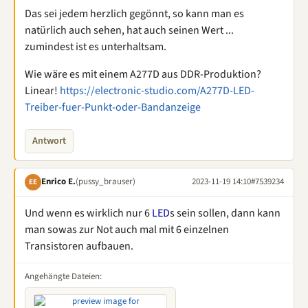
Das sei jedem herzlich gegönnt, so kann man es
natürlich auch sehen, hat auch seinen Wert ...
zumindest ist es unterhaltsam.
Wie wäre es mit einem A277D aus DDR-Produktion?
Linear!
https://electronic-studio.com/A277D-LED-
Treiber-fuer-Punkt-oder-Bandanzeige
Antwort
Enrico E.
(pussy_brauser)
2023-11-19 14:10
#7539234
EE
Und wenn es wirklich nur 6
LED
s sein sollen, dann kann
man sowas zur Not auch mal mit 6 einzelnen
Transistoren aufbauen.
Angehängte Dateien: