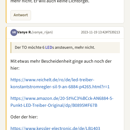
mehr nicht. Er will auch keine Lichtorgel.
Antwort
Vanye R.
(vanye_rijan)
2023-11-19 13:42
#7539213
VR
Der TO möchte 6
LED
s ansteuern, mehr nicht.
Mit etwas mehr Bescheidenheit ginge auch noch der
hier:
https://www.reichelt.de/ro/de/led-treiber-
konstantstromregler-sil-9-an-6884-p4265.html?r=1
https://www.amazon.de/20-St%C3%BCck-AN6884-5-
Punkt-LED-Treiber-Original/dp/B0895MF67B
Oder der hier:
https://www.kessler-electronic.de/de/LB1403