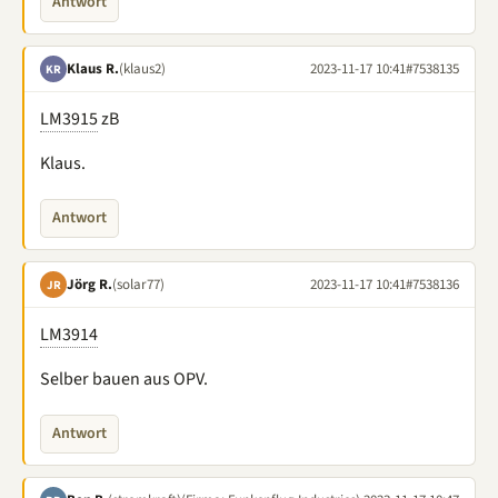
Antwort
Klaus R.
(klaus2)
2023-11-17 10:41
#7538135
KR
LM3915
zB
Klaus.
Antwort
Jörg R.
(solar77)
2023-11-17 10:41
#7538136
JR
LM3914
Selber bauen aus OPV.
Antwort