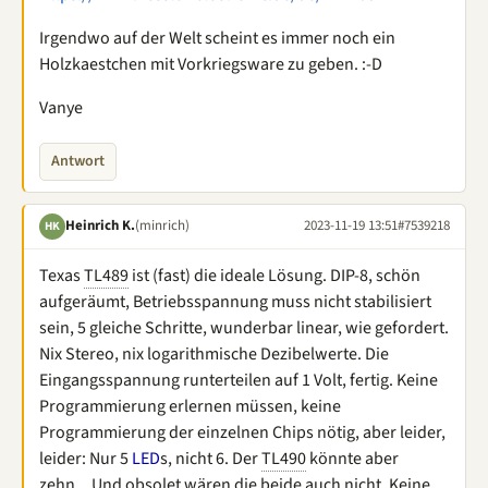
Irgendwo auf der Welt scheint es immer noch ein
Holzkaestchen mit Vorkriegsware zu geben. :-D
Vanye
Antwort
Heinrich K.
(minrich)
2023-11-19 13:51
#7539218
HK
Texas
TL489
ist (fast) die ideale Lösung. DIP-8, schön
aufgeräumt, Betriebsspannung muss nicht stabilisiert
sein, 5 gleiche Schritte, wunderbar linear, wie gefordert.
Nix Stereo, nix logarithmische Dezibelwerte. Die
Eingangsspannung runterteilen auf 1 Volt, fertig. Keine
Programmierung erlernen müssen, keine
Programmierung der einzelnen Chips nötig, aber leider,
leider: Nur 5
LED
s, nicht 6. Der
TL490
könnte aber
zehn... Und obsolet wären die beide auch nicht. Keine