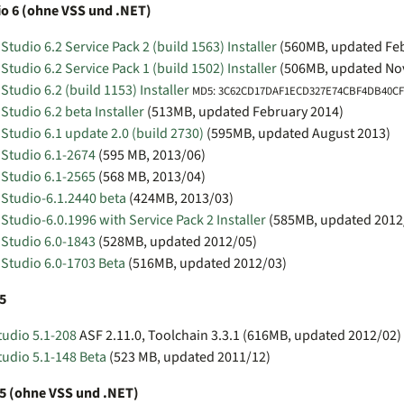
o 6 (ohne VSS und .NET)
Studio 6.2 Service Pack 2 (build 1563) Installer
(560MB, updated Feb
Studio 6.2 Service Pack 1 (build 1502) Installer
(506MB, updated No
Studio 6.2 (build 1153) Installer
MD5: 3C62CD17DAF1ECD327E74CBF4DB40CF
Studio 6.2 beta Installer
(513MB, updated February 2014)
Studio 6.1 update 2.0 (build 2730)
(595MB, updated August 2013)
 Studio 6.1-2674
(595 MB, 2013/06)
 Studio 6.1-2565
(568 MB, 2013/04)
 Studio-6.1.2440 beta
(424MB, 2013/03)
Studio-6.0.1996 with Service Pack 2 Installer
(585MB, updated 2012
 Studio 6.0-1843
(528MB, updated 2012/05)
 Studio 6.0-1703 Beta
(516MB, updated 2012/03)
5
tudio 5.1-208
ASF 2.11.0, Toolchain 3.3.1 (616MB, updated 2012/02)
tudio 5.1-148 Beta
(523 MB, updated 2011/12)
5 (ohne VSS und .NET)