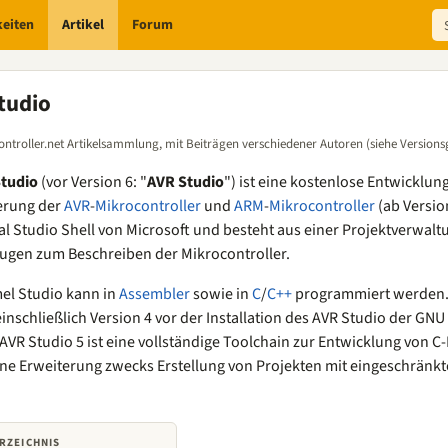
keiten
Artikel
Forum
tudio
ontroller.net Artikelsammlung, mit Beiträgen verschiedener Autoren (siehe Versions
Studio
(vor Version 6: "
AVR Studio
") ist eine kostenlose Entwicklu
rung der
AVR
-
Mikrocontroller
und
ARM
-
Mikrocontroller
(ab Version
ual Studio Shell von Microsoft und besteht aus einer Projektverwal
gen zum Beschreiben der Mikrocontroller.
el Studio kann in
Assembler
sowie in
C
/
C++
programmiert werden. 
inschließlich Version 4 vor der Installation des AVR Studio der GN
VR Studio 5 ist eine vollständige Toolchain zur Entwicklung von C-
ine Erweiterung zwecks Erstellung von Projekten mit eingeschränk
RZEICHNIS