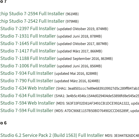
o 7
hip Studio 7-2594 Full Installer
(961MB)
hip Studio 7-2542 Full Installer
(979MB)
Studio 7-2397 Full Installer
(updated Oktober 2019, 874MB)
Studio 7-1931 Full Installer
(updated Juni 2018, 878MB)
Studio 7-1645 Full Installer
(updated Oktober 2017, 887MB)
Studio 7-1417 Full Installer
(updated März 2017, 866MB)
Studio 7-1188 Full Installer
(updated September 2016, 863MB)
Studio 7-1006 Full Installer
(updated Juni 2016, 856MB)
Studio 7-934 Full Installer
(updated Mai 2016, 828MB)
Studio 7-790 Full Installer
(updated März 2016, 824MB)
Studio 7-634 Web Installer
(SHA1: 3ea8501ccc7e89e6839109927d5c289ff847ab3
Studio 7-634 Full Installer
(SHA1: 3e4b5c4546c1544d029404de53898fd8e545e25
Studio 7-594 Web Installer
(MD5: 563F33F02D81AF3491CB1DCE992A1322, updat
Studio 7-594 Full Installer
(MD5: A7DC906E1157B50BD764902CCD65289F, updat
o 6
Studio 6.2 Service Pack 2 (Build 1563) Full Installer
MD5: 3E0447826DC4