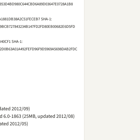
2353D4BD980C644CBD6A89D03647E0728A1B8
A1881DB38A2C51FECEB7 SHA-1:
F9BCB727843234B147FD2FD80EB00682E6D5FD
40CF1 SHA-1:
D2D0B63A01A492FEFD96F9D5969A5698DAB2FDC
dated 2012/09)
nd 6.0-1863 (25MB, updated 2012/08)
ated 2012/05)