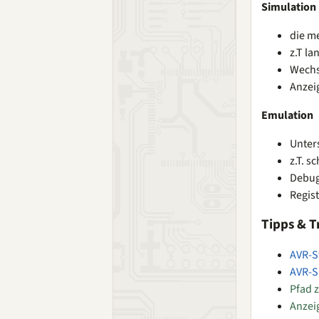
Simulation
die m
z.T l
Wechs
Anzeig
Emulation
Unter
z.T. s
Debug
Regis
Tipps & T
AVR-S
AVR-S
Pfad 
Anzei