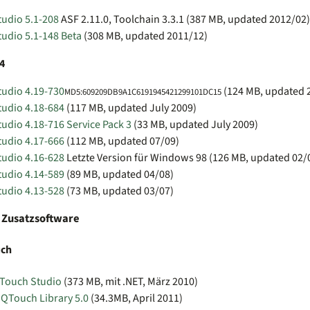
tudio 5.1-208
ASF 2.11.0, Toolchain 3.3.1 (387 MB, updated 2012/02)
tudio 5.1-148 Beta
(308 MB, updated 2011/12)
4
tudio 4.19-730
(124 MB, updated 
MD5:609209DB9A1C6191945421299101DC15
tudio 4.18-684
(117 MB, updated July 2009)
udio 4.18-716 Service Pack 3
(33 MB, updated July 2009)
tudio 4.17-666
(112 MB, updated 07/09)
tudio 4.16-628
Letzte Version für Windows 98 (126 MB, updated 02/
tudio 4.14-589
(89 MB, updated 04/08)
tudio 4.13-528
(73 MB, updated 03/07)
s Zusatzsoftware
uch
Touch Studio
(373 MB, mit .NET, März 2010)
 QTouch Library 5.0
(34.3MB, April 2011)