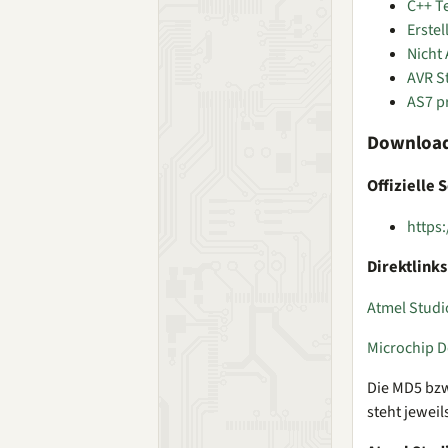
C++ Te
Erstel
Nicht
AVR St
AS7 p
Downloa
Offizielle 
https
Direktlinks
Atmel Studi
Microchip 
Die MD5 bzw
steht jeweil