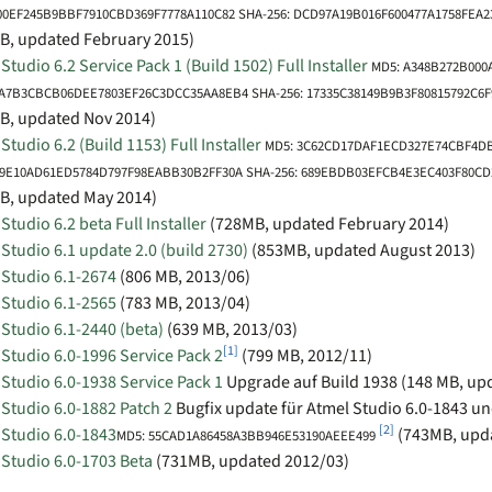
00EF245B9BBF7910CBD369F7778A110C82 SHA-256: DCD97A19B016F600477A1758FEA
B, updated February 2015)
Studio 6.2 Service Pack 1 (Build 1502) Full Installer
MD5: A348B272B000
A7B3CBCB06DEE7803EF26C3DCC35AA8EB4 SHA-256: 17335C38149B9B3F80815792C6
B, updated Nov 2014)
Studio 6.2 (Build 1153) Full Installer
MD5: 3C62CD17DAF1ECD327E74CBF4DB
9E10AD61ED5784D797F98EABB30B2FF30A SHA-256: 689EBDB03EFCB4E3EC403F80C
B, updated May 2014)
Studio 6.2 beta Full Installer
(728MB, updated February 2014)
Studio 6.1 update 2.0 (build 2730)
(853MB, updated August 2013)
 Studio 6.1-2674
(806 MB, 2013/06)
 Studio 6.1-2565
(783 MB, 2013/04)
Studio 6.1-2440 (beta)
(639 MB, 2013/03)
[
1
]
Studio 6.0-1996 Service Pack 2
(799 MB, 2012/11)
Studio 6.0-1938 Service Pack 1
Upgrade auf Build 1938 (148 MB, up
Studio 6.0-1882 Patch 2
Bugfix update für Atmel Studio 6.0-1843 u
[
2
]
 Studio 6.0-1843
(743MB, upd
MD5: 55CAD1A86458A3BB946E53190AEEE499
 Studio 6.0-1703 Beta
(731MB, updated 2012/03)