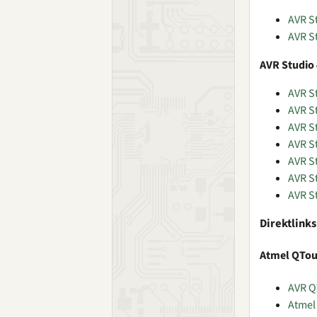
AVR S
AVR S
AVR Studio 
AVR S
AVR S
AVR St
AVR S
AVR S
AVR S
AVR S
Direktlink
Atmel QTo
AVR Q
Atmel