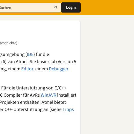
Login
geschichte)
ngsumgebung (
IDE
) für die
 6) von Atmel. Sie basiert ab Version 5
tung, einem
Editor
, einem
Debugger
Für die Unterstützung von C/C++
U C Compiler für AVRs
WinAVR
installiert
Projekten enthalten. Atmel bietet
ter C++-Unterstützung an (siehe
Tipps