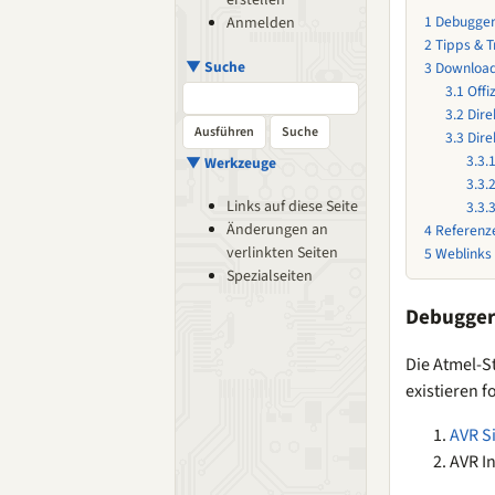
erstellen
1
Debugge
Anmelden
2
Tipps & T
▼ Suche
3
Downloa
3.1
Offi
3.2
Dire
3.3
Dire
3.3.
▼ Werkzeuge
3.3.
Links auf diese Seite
3.3.
Änderungen an
4
Referenz
verlinkten Seiten
5
Weblinks
Spezialseiten
Debugge
Die Atmel-S
existieren 
AVR S
AVR In