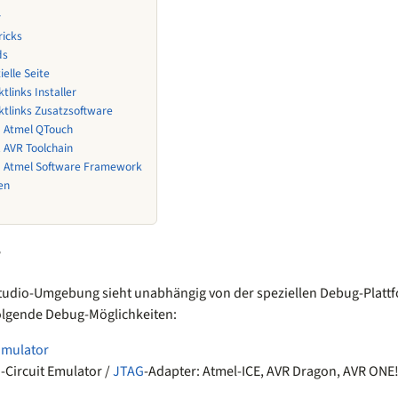
r
ricks
ds
zielle Seite
ktlinks Installer
ktlinks Zusatzsoftware
1
Atmel QTouch
2
AVR Toolchain
3
Atmel Software Framework
en
r
tudio-Umgebung sieht unabhängig von der speziellen Debug-Plattfo
folgende Debug-Möglichkeiten:
imulator
-Circuit Emulator /
JTAG
-Adapter: Atmel-ICE, AVR Dragon, AVR ONE!