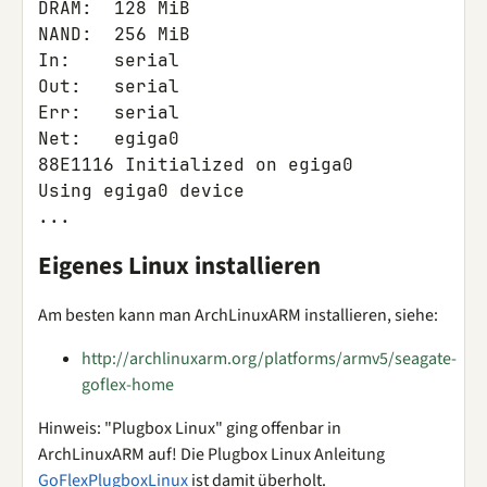
DRAM:  128 MiB

NAND:  256 MiB

In:    serial

Out:   serial

Err:   serial

Net:   egiga0

88E1116 Initialized on egiga0

Using egiga0 device

Eigenes Linux installieren
Am besten kann man ArchLinuxARM installieren, siehe:
http://archlinuxarm.org/platforms/armv5/seagate-
goflex-home
Hinweis: "Plugbox Linux" ging offenbar in
ArchLinuxARM auf! Die Plugbox Linux Anleitung
GoFlexPlugboxLinux
ist damit überholt.