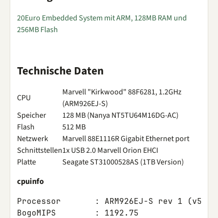
20Euro Embedded System mit ARM, 128MB RAM und
256MB Flash
Technische Daten
Marvell "Kirkwood" 88F6281, 1.2GHz
CPU
(ARM926EJ-S)
Speicher
128 MB (Nanya NT5TU64M16DG-AC)
Flash
512 MB
Netzwerk
Marvell 88E1116R Gigabit Ethernet port
Schnittstellen
1x USB 2.0 Marvell Orion EHCI
Platte
Seagate ST31000528AS (1TB Version)
cpuinfo
Processor	: ARM926EJ-S rev 1 (v5l)

BogoMIPS	: 1192.75
