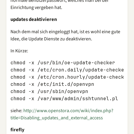
normale Benutzerpasswort, welches man bei der
Einrichtung vergeben hat.
updates deaktivieren
Nach dem mal sich eingeloggt hat, ist es wohl eine gute
Idee, die Update Dienste zu deaktivieren.
In Kürze:
chmod -x /usr/bin/oe-update-checker

chmod -x /etc/cron.daily/update-checker

chmod -x /etc/cron.hourly/update-checker

chmod -x /etc/init.d/openvpn

chmod -x /usr/sbin/openvpn

siehe:
http://www.openstora.com/wiki/index.php?
title=Disabling_updates_and_external_access
firefly