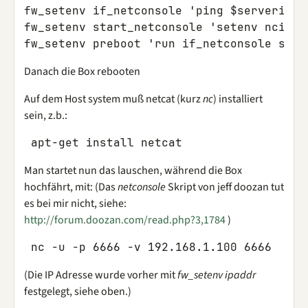
fw_setenv if_netconsole 'ping $serverip'

fw_setenv start_netconsole 'setenv ncip $
Danach die Box rebooten
Auf dem Host system muß netcat (kurz
nc
) installiert
sein, z.b.:
Man startet nun das lauschen, während die Box
hochfährt, mit: (Das
netconsole
Skript von jeff doozan tut
es bei mir nicht, siehe:
http://forum.doozan.com/read.php?3,1784
)
(Die IP Adresse wurde vorher mit
fw_setenv ipaddr
festgelegt, siehe oben.)