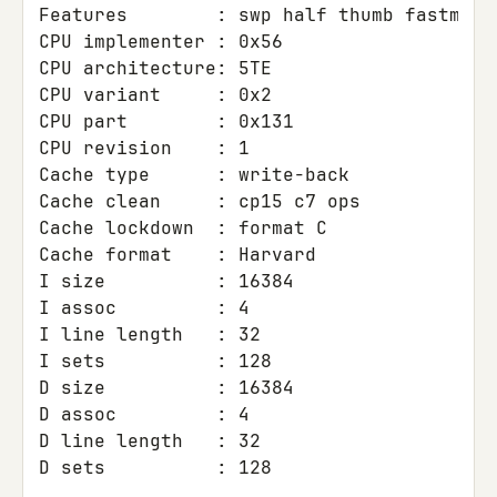
Features	: swp half thumb fastmult edsp 

CPU implementer	: 0x56

CPU architecture: 5TE

CPU variant	: 0x2

CPU part	: 0x131

CPU revision	: 1

Cache type	: write-back

Cache clean	: cp15 c7 ops

Cache lockdown	: format C

Cache format	: Harvard

I size		: 16384

I assoc		: 4

I line length	: 32

I sets		: 128

D size		: 16384

D assoc		: 4

D line length	: 32

D sets		: 128
