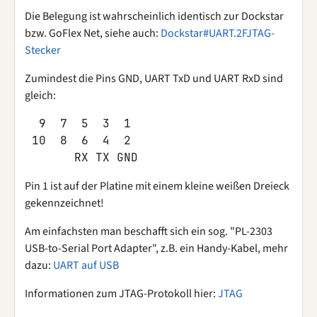
Die Belegung ist wahrscheinlich identisch zur Dockstar
bzw. GoFlex Net, siehe auch:
Dockstar#UART.2FJTAG-
Stecker
Zumindest die Pins GND, UART TxD und UART RxD sind
gleich:
  9  7  5  3  1

 10  8  6  4  2

Pin 1 ist auf der Platine mit einem kleine weißen Dreieck
gekennzeichnet!
Am einfachsten man beschafft sich ein sog. "PL-2303
USB-to-Serial Port Adapter", z.B. ein Handy-Kabel, mehr
dazu:
UART auf USB
Informationen zum JTAG-Protokoll hier:
JTAG