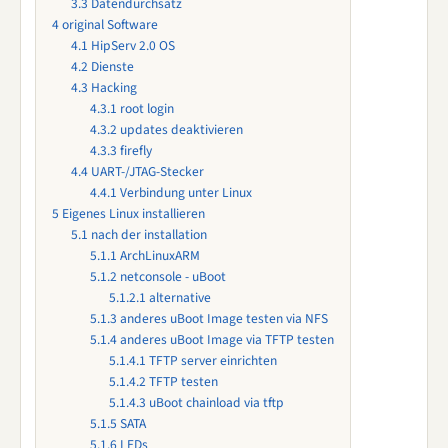
3.3
Datendurchsatz
4
original Software
4.1
HipServ 2.0 OS
4.2
Dienste
4.3
Hacking
4.3.1
root login
4.3.2
updates deaktivieren
4.3.3
firefly
4.4
UART-/JTAG-Stecker
4.4.1
Verbindung unter Linux
5
Eigenes Linux installieren
5.1
nach der installation
5.1.1
ArchLinuxARM
5.1.2
netconsole - uBoot
5.1.2.1
alternative
5.1.3
anderes uBoot Image testen via NFS
5.1.4
anderes uBoot Image via TFTP testen
5.1.4.1
TFTP server einrichten
5.1.4.2
TFTP testen
5.1.4.3
uBoot chainload via tftp
5.1.5
SATA
5.1.6
LEDs