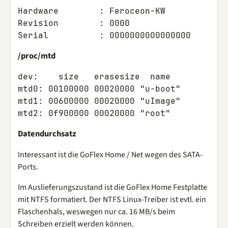
Hardware	: Feroceon-KW

Revision	: 0000

/proc/mtd
dev:    size   erasesize  name

mtd0: 00100000 00020000 "u-boot"

mtd1: 00600000 00020000 "uImage"

Datendurchsatz
Interessant ist die GoFlex Home / Net wegen des SATA-
Ports.
Im Auslieferungszustand ist die GoFlex Home Festplatte
mit NTFS formatiert. Der NTFS Linux-Treiber ist evtl. ein
Flaschenhals, weswegen nur ca. 16 MB/s beim
Schreiben erzielt werden können.