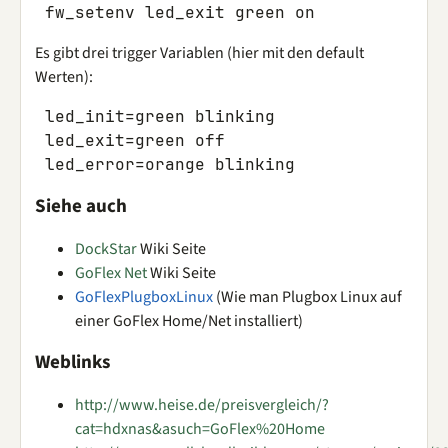
Es gibt drei trigger Variablen (hier mit den default
Werten):
 led_init=green blinking

 led_exit=green off

Siehe auch
DockStar
Wiki Seite
GoFlex Net
Wiki Seite
GoFlexPlugboxLinux
(Wie man Plugbox Linux auf
einer GoFlex Home/Net installiert)
Weblinks
http://www.heise.de/preisvergleich/?
cat=hdxnas&asuch=GoFlex%20Home