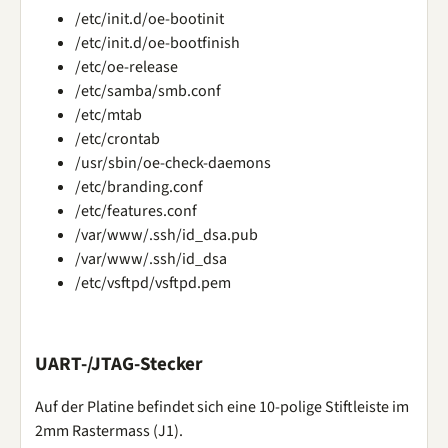
/etc/init.d/oe-bootinit
/etc/init.d/oe-bootfinish
/etc/oe-release
/etc/samba/smb.conf
/etc/mtab
/etc/crontab
/usr/sbin/oe-check-daemons
/etc/branding.conf
/etc/features.conf
/var/www/.ssh/id_dsa.pub
/var/www/.ssh/id_dsa
/etc/vsftpd/vsftpd.pem
UART-/JTAG-Stecker
Auf der Platine befindet sich eine 10-polige Stiftleiste im
2mm Rastermass (J1).