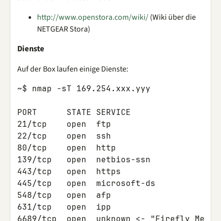
http://www.openstora.com/wiki/
(Wiki über die
NETGEAR Stora)
Dienste
Auf der Box laufen einige Dienste:
~$ nmap -sT 169.254.xxx.yyy

PORT      STATE SERVICE

21/tcp    open  ftp

22/tcp    open  ssh

80/tcp    open  http

139/tcp   open  netbios-ssn

443/tcp   open  https

445/tcp   open  microsoft-ds

548/tcp   open  afp

631/tcp   open  ipp

6689/tcp  open  unknown <- "Firefly Media 