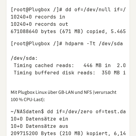
[root@Plugbox /]# dd of=/dev/null if=/dev
10240+0 records in

10240+0 records out

[root@Plugbox /]# hdparm -Tt /dev/sda

/dev/sda:

 Timing cached reads:   446 MB in  2.01 s
Mit Plugbox Linux über GB-LAN und NFS (verursacht
100 % CPU-Last):
~/NASdaten$ dd if=/dev/zero of=test.dat b
10+0 Datensätze ein

10+0 Datensätze aus
