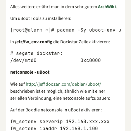
Alles weitere erfährt man in dem sehr gutem
ArchWiki
.
Um uBoot Tools zu installieren:
[root@alarm ~]# pacman -Sy uboot-env uboo
In
/etc/fw_env.config
die Dockstar Zeile aktivieren:
# segate dockstar:

/dev/mtd0               0xc0000         0
netconsole - uBoot
Wie auf
http://jeff.doozan.com/debian/uboot/
beschrieben ist es möglich, ähnlich wie mit einer
seriellen Verbindung, eine netconsole aufzubauen:
Auf der Box die netconsole in uBoot aktivieren:
fw_setenv serverip 192.168.xxx.xxx

fw_setenv ipaddr 192.168.1.100
