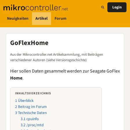
Login
Neuigkeiten
Artikel
Forum
GoFlexHome
Aus der Mikrocontroller.net Artikelsammlung, mit Beiträgen
verschiedener Autoren (siehe Versionsgeschichte)
Hier sollen Daten gesammelt werden zur Seagate GoFlex
Home
.
INHALTSVERZEICHNIS
1
Überblick
2
Beitrag im Forum
3
Technische Daten
3.1
cpuinfo
3.2
/proc/mtd