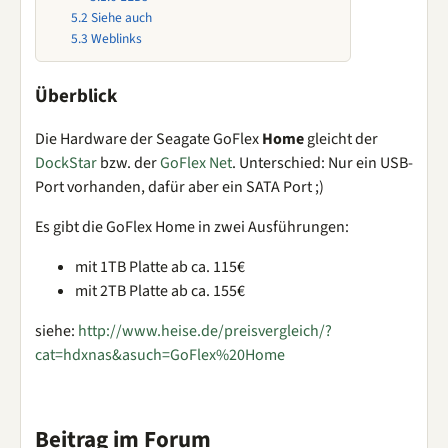
5.2
Siehe auch
5.3
Weblinks
Überblick
Die Hardware der Seagate GoFlex
Home
gleicht der
DockStar
bzw. der
GoFlex Net
. Unterschied: Nur ein USB-
Port vorhanden, dafür aber ein SATA Port ;)
Es gibt die GoFlex Home in zwei Ausführungen:
mit 1TB Platte ab ca. 115€
mit 2TB Platte ab ca. 155€
siehe:
http://www.heise.de/preisvergleich/?
cat=hdxnas&asuch=GoFlex%20Home
Beitrag im Forum