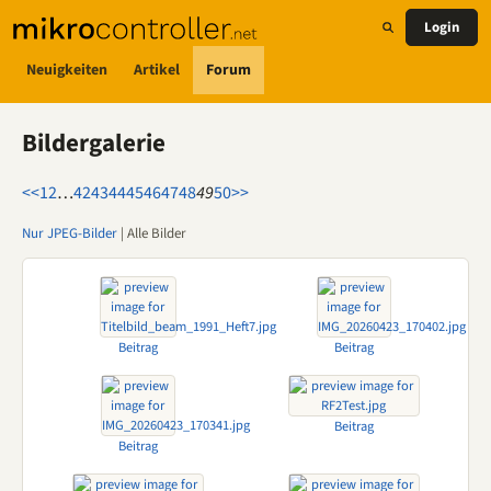
Login
Neuigkeiten
Artikel
Forum
Bildergalerie
<<
1
2
…
42
43
44
45
46
47
48
49
50
>>
Nur JPEG-Bilder
| Alle Bilder
Beitrag
Beitrag
Beitrag
Beitrag