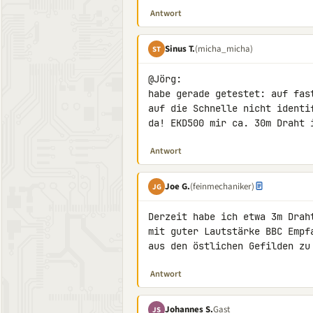
Antwort
Sinus T.
(micha_micha)
ST
@Jörg:

habe gerade getestet: auf fas
auf die Schnelle nicht identi
da! EKD500 mir ca. 30m Draht 
Antwort
Joe G.
(feinmechaniker)
JG
Derzeit habe ich etwa 3m Drah
mit guter Lautstärke BBC Empf
aus den östlichen Gefilden zu
Antwort
Johannes S.
Gast
JS