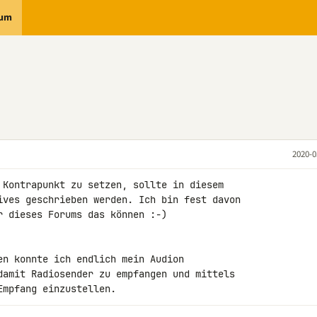
rum
2020-0
 Kontrapunkt zu setzen, sollte in diesem 

ives geschrieben werden. Ich bin fest davon 

 dieses Forums das können :-)

en konnte ich endlich mein Audion 

damit Radiosender zu empfangen und mittels 

Empfang einzustellen.