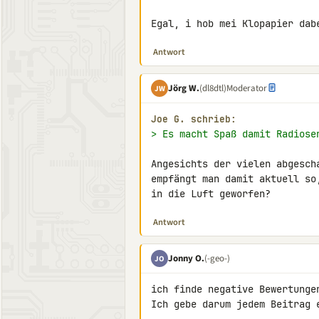
Egal, i hob mei Klopapier dab
Antwort
Jörg W.
(dl8dtl)
Moderator
JW
Joe G. schrieb:
> Es macht Spaß damit Radiose
Angesichts der vielen abgesch
empfängt man damit aktuell so
in die Luft geworfen?
Antwort
Jonny O.
(-geo-)
JO
ich finde negative Bewertunge
Ich gebe darum jedem Beitrag 