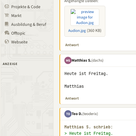
Angehängte Dateien:
Projekte & Code
Markt
Ausbildung & Beruf
(360 KB)
Audion.jpg
Offtopic
Webseite
Antwort
Matthias S.
(dachs)
MS
ANZEIGE
Heute ist Freitag.

Matthias
Antwort
Teo D.
(teoderix)
TD
Matthias S. schrieb:
> Heute ist Freitag.