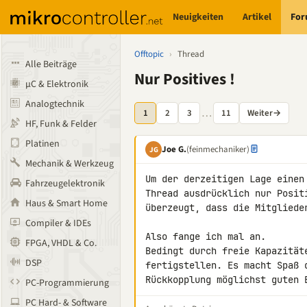
Neuigkeiten
Artikel
Fo
Offtopic
›
Thread
Alle Beiträge
Nur Positives !
µC & Elektronik
Analogtechnik
…
1
2
3
11
Weiter
→
HF, Funk & Felder
Platinen
Joe G.
(feinmechaniker)
JG
Mechanik & Werkzeug
Um der derzeitigen Lage einen
Fahrzeugelektronik
Thread ausdrücklich nur Posit
Haus & Smart Home
überzeugt, dass die Mitglieder
Compiler & IDEs
Also fange ich mal an.

FPGA, VHDL & Co.
Bedingt durch freie Kapazität
DSP
fertigstellen. Es macht Spaß 
Rückkopplung möglichst guten 
PC-Programmierung
PC Hard- & Software