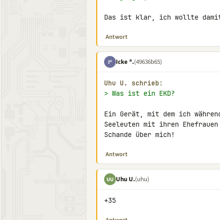
Das ist klar, ich wollte dami
Antwort
Icke ®.
(49636b65)
I®
Uhu U. schrieb:
> Was ist ein EKD?
Ein Gerät, mit dem ich währen
Seeleuten mit ihren Ehefrauen
Schande über mich!
Antwort
Uhu U.
(uhu)
UU
+35