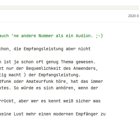
2020-0
auch 'ne andere Nummer als ein Audion. ;-)
chon, die Empfangsleistung aber nicht 

n ist ja schon oft genug Thema gewesen.

nt nur der Bequemlichkeit des Anwenders, 

tig macht ) der Empfangsleistung.

dfunk oder Amateurfunk höre, hat das immer 

ktes. So würde es sich anhören, wenn der 

rrückt, aber wer es kennt weiß sicher was 

keine Lust mehr einen modernen Empfänger zu 
