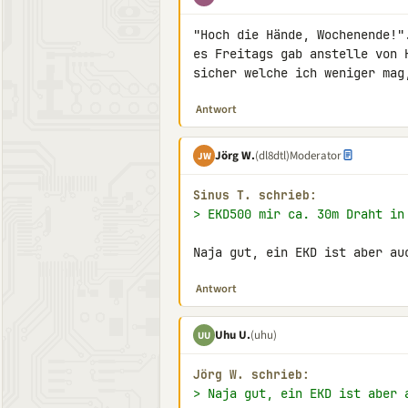
"Hoch die Hände, Wochenende!"
es Freitags gab anstelle von 
sicher welche ich weniger mag
Antwort
Jörg W.
(dl8dtl)
Moderator
JW
Sinus T. schrieb:
> EKD500 mir ca. 30m Draht in
Naja gut, ein EKD ist aber au
Antwort
Uhu U.
(uhu)
UU
Jörg W. schrieb:
> Naja gut, ein EKD ist aber 