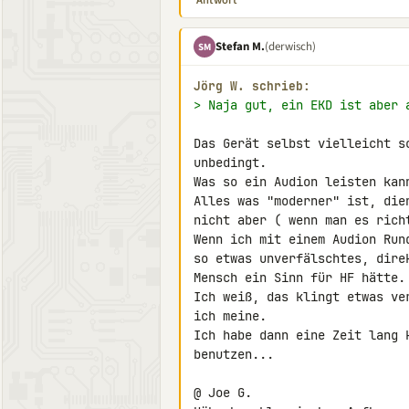
Antwort
Stefan M.
(derwisch)
SM
Jörg W. schrieb:
> Naja gut, ein EKD ist aber 
Das Gerät selbst vielleicht s
unbedingt.

Was so ein Audion leisten kan
Alles was "moderner" ist, die
nicht aber ( wenn man es rich
Wenn ich mit einem Audion Run
so etwas unverfälschtes, dire
Mensch ein Sinn für HF hätte.

Ich weiß, das klingt etwas ve
ich meine.

Ich habe dann eine Zeit lang 
benutzen...

@ Joe G.
