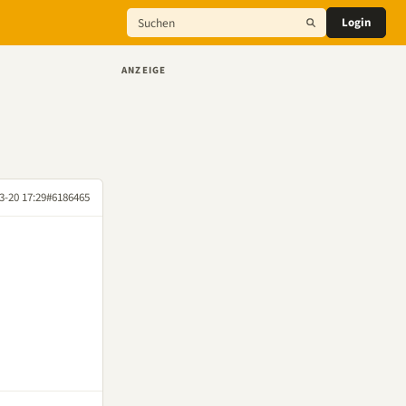
Login
ANZEIGE
3-20 17:29
#6186465