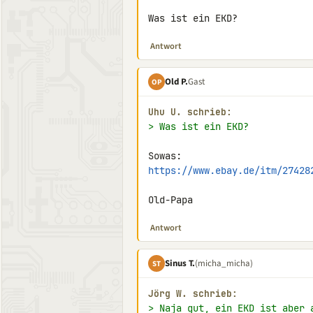
Was ist ein EKD?
Antwort
Old P.
Gast
OP
Uhu U. schrieb:
> Was ist ein EKD?
https://www.ebay.de/itm/27428
Old-Papa
Antwort
Sinus T.
(micha_micha)
ST
Jörg W. schrieb:
> Naja gut, ein EKD ist aber 