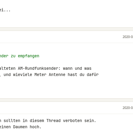
ei...
2020-0
nder zu empfangen
alteten AM-Rundfunksender: wann und was 

, und wieviele Meter Antenne hast du dafür 

2020-0
n sollten in diesem Thread verboten sein. 

einen Daumen hoch.