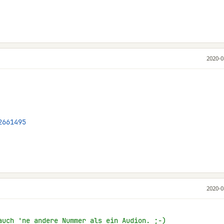
2020-0
2661495
2020-0
auch 'ne andere Nummer als ein Audion. ;-)