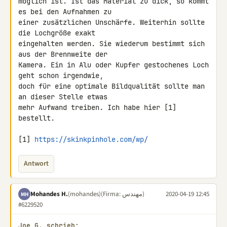
möglich ist. Ist das Material zu dick, so kommt 
es bei den Aufnahmen zu 

einer zusätzlichen Unschärfe. Weiterhin sollte 
die Lochgröße exakt 

eingehalten werden. Sie wiederum bestimmt sich 
aus der Brennweite der 

Kamera. Ein in Alu oder Kupfer gestochenes Loch 
geht schon irgendwie, 

doch für eine optimale Bildqualität sollte man 
an dieser Stelle etwas 

mehr Aufwand treiben. Ich habe hier [1] 
bestellt.

[1] 
https://skinkpinhole.com/wp/
Antwort
Mohandes H.
(mohandes)
(Firma: مهندس)
2020-04-19 12:45
MH
#6229520
Joe G. schrieb: