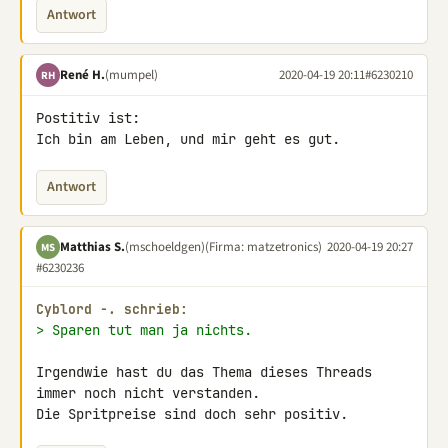
Antwort
René H.
(mumpel)
2020-04-19 20:11
#6230210
RH
Postitiv ist:

Ich bin am Leben, und mir geht es gut.
Antwort
Matthias S.
(mschoeldgen)
(Firma: matzetronics)
2020-04-19 20:27
MS
#6230236
Cyblord -. schrieb:
> Sparen tut man ja nichts.
Irgendwie hast du das Thema dieses Threads 
immer noch nicht verstanden. 

Die Spritpreise sind doch sehr positiv.