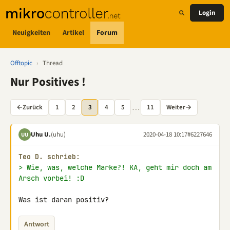
Login
Neuigkeiten
Artikel
Forum
Offtopic
›
Thread
Nur Positives !
…
←
Zurück
1
2
3
4
5
11
Weiter
→
Uhu U.
(uhu)
2020-04-18 10:17
#6227646
UU
Teo D. schrieb:
> Wie, was, welche Marke?! KA, geht mir doch am 
Arsch vorbei! :D
Was ist daran positiv?
Antwort