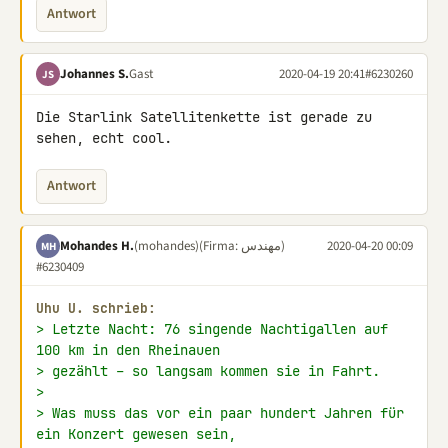
Antwort
Johannes S.
Gast
2020-04-19 20:41
#6230260
JS
Die Starlink Satellitenkette ist gerade zu 
sehen, echt cool.
Antwort
Mohandes H.
(mohandes)
(Firma: مهندس)
2020-04-20 00:09
MH
#6230409
Uhu U. schrieb:
> Letzte Nacht: 76 singende Nachtigallen auf 
100 km in den Rheinauen
> gezählt – so langsam kommen sie in Fahrt.
>
> Was muss das vor ein paar hundert Jahren für 
ein Konzert gewesen sein,