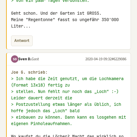
> von ein paar Tagen verdunsten.
Geht schon. Und der Garten ist GROSS.

Meine "Regentonne" fasst so ungefähr 350'000 
Liter...
Antwort
Sven D.
Gast
2020-04-19 09:32
#6229086
SD
Joe G. schrieb:
> Ich habe die Zeit genutzt, um die Lochkamera 
(Format 13x18) fertig zu
> stellen. Nun fehlt nur noch das „Loch“ :-) 
Leider dauert derzeit die
> Postzustellung etwas länger als üblich, ich 
hoffe jedoch das „Loch“ bald
> einbauen zu können. Dann kann es losgehen mit 
eigenen Pinholeaufnahmen.
Wo kaufst du die Löcher? Macht das wirklich so 