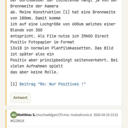
Der Durchmesser der Lochblende hängt ja von der 
Brennweite der Kamera 

ab. Meine Konstruktion [1] hat eine Brennweite 
von 180mm. Damit komme 

ich auf eine Lochgröße von 600um welches einer 
Blende von 300 

entspricht. Als Film nutze ich IMAGO Direct 
Positiv Fotopapier im Format 

13x18 in normalen Planfilmkassetten. Das Bild 
ist später also ein 

Positiv aber prinzipbedingt seitenverkehrt. Bei 
vielen Aufnahmen spielt 

das aber keine Rolle.

[1] 
Beitrag "Re: Nur Positives !"
Antwort
Matthias S.
(mschoeldgen)
(Firma: matzetronics)
2020-04-19 13:31
MS
#6229618