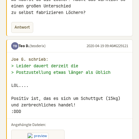
einen großen Unterschied 

zu selbst fabrizieren Löchern?
Antwort
Teo D.
(teoderix)
2020-04-19 09:46
#6229121
TD
Joe G. schrieb:
> Leider dauert derzeit die
> Postzustellung etwas länger als üblich
LOL....

Positiv ist, das es sich um Schuttgut (15kg) 
und zerbrechliches handel! 

:DDD
Angehängte Dateien: