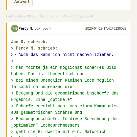
Antwort
Beitrag #6229983 wurde von einem Moderator gelöscht.
Percy N.
(vox_bovi)
2020-04-19 17:42
#6230032
PN
Joe G. schrieb:
> 
Percy N. schrieb:
>> Auch das kabn ich nicht nachvollziehen.
>
> Man möchte ja ein möglichst scharfes Bild 
haben. Das ist theoretisch nur
> bei einem unendlich kleinen Loch möglich. 
Tatsächlich begrenzen die
> Beugung und die geometrische Unschärfe das 
Ergebnis. Eine „optimale“
> Schärfe erreicht man, aus einem Kompromiss 
aus geometrischer Schärfe und
> Beugungsunschärfe. In diese Berechnung des 
„optimalen“ Lochdurchmessers
> geht die Bildweite mit ein. Natürlich 