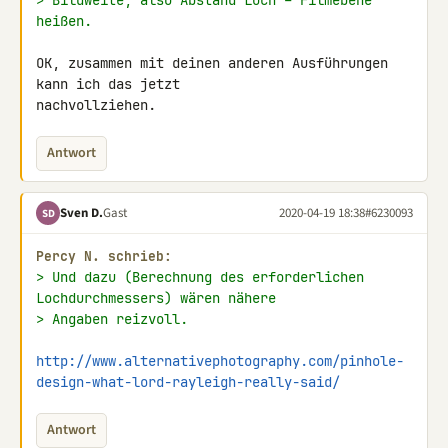
> Bildweite, also Abstand Loch – Filmebene 
heißen.
OK, zusammen mit deinen anderen Ausführungen 
kann ich das jetzt 

nachvollziehen.
Antwort
Sven D.
Gast
2020-04-19 18:38
#6230093
SD
Percy N. schrieb:
> Und dazu (Berechnung des erforderlichen 
Lochdurchmessers) wären nähere
> Angaben reizvoll.
http://www.alternativephotography.com/pinhole-
design-what-lord-rayleigh-really-said/
Antwort