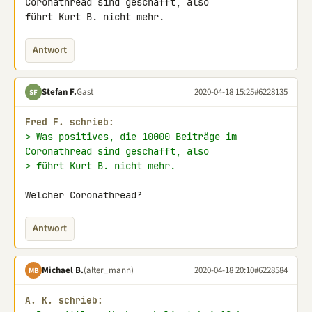
Coronathread sind geschafft, also 

führt Kurt B. nicht mehr.
Antwort
Stefan F.
Gast
2020-04-18 15:25
#6228135
SF
Fred F. schrieb:
> Was positives, die 10000 Beiträge im 
Coronathread sind geschafft, also
> führt Kurt B. nicht mehr.
Welcher Coronathread?
Antwort
Michael B.
(alter_mann)
2020-04-18 20:10
#6228584
MB
A. K. schrieb: