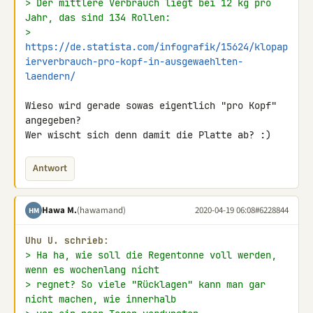
> Der mittlere Verbrauch liegt bei 12 kg pro 
Jahr, das sind 134 Rollen:
> 
https://de.statista.com/infografik/15624/klopap
ierverbrauch-pro-kopf-in-ausgewaehlten-
laendern/
Wieso wird gerade sowas eigentlich "pro Kopf" 
angegeben?

Wer wischt sich denn damit die Platte ab? :)
Antwort
Hawa M.
(hawamand)
2020-04-19 06:08
#6228844
HM
Uhu U. schrieb:
> Ha ha, wie soll die Regentonne voll werden, 
wenn es wochenlang nicht
> regnet? So viele "Rücklagen" kann man gar 
nicht machen, wie innerhalb