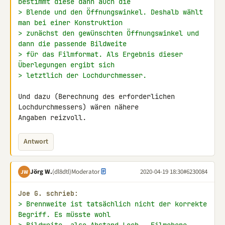
bestimmt diese dann auch die
> Blende und den Öffnungswinkel. Deshalb wählt 
man bei einer Konstruktion
> zunächst den gewünschten Öffnungswinkel und 
dann die passende Bildweite
> für das Filmformat. Als Ergebnis dieser 
Überlegungen ergibt sich
> letztlich der Lochdurchmesser.
Und dazu (Berechnung des erforderlichen 
Lochdurchmessers) wären nähere 

Angaben reizvoll.
Antwort
Jörg W.
(dl8dtl)
Moderator
2020-04-19 18:30
#6230084
JW
Joe G. schrieb:
> Brennweite ist tatsächlich nicht der korrekte 
Begriff. Es müsste wohl