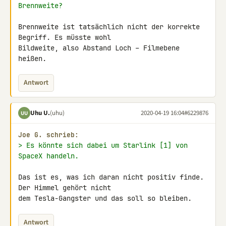
Brennweite?
Brennweite ist tatsächlich nicht der korrekte 
Begriff. Es müsste wohl 

Bildweite, also Abstand Loch – Filmebene 
heißen.
Antwort
Uhu U.
(uhu)
2020-04-19 16:04
#6229876
UU
Joe G. schrieb:
> Es könnte sich dabei um Starlink [1] von 
SpaceX handeln.
Das ist es, was ich daran nicht positiv finde. 
Der Himmel gehört nicht 

dem Tesla-Gangster und das soll so bleiben.
Antwort