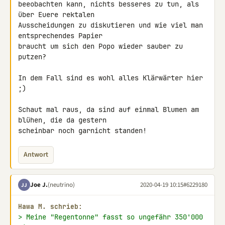
beeobachten kann, nichts besseres zu tun, als 
über Euere rektalen 

Ausscheidungen zu diskutieren und wie viel man 
entsprechendes Papier 

braucht um sich den Popo wieder sauber zu 
putzen?

In dem Fall sind es wohl alles Klärwärter hier 
;)

Schaut mal raus, da sind auf einmal Blumen am 
blühen, die da gestern 

scheinbar noch garnicht standen!
Antwort
Joe J.
(neutrino)
2020-04-19 10:15
#6229180
JJ
Hawa M. schrieb:
> Meine "Regentonne" fasst so ungefähr 350'000 