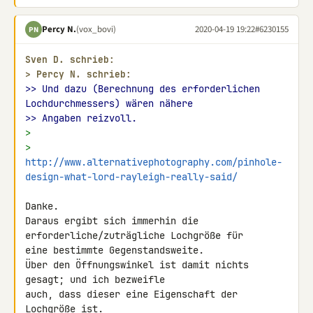
Percy N.
(vox_bovi)
2020-04-19 19:22
#6230155
PN
Sven D. schrieb:
> 
Percy N. schrieb:
>> Und dazu (Berechnung des erforderlichen 
Lochdurchmessers) wären nähere
>> Angaben reizvoll.
>
> 
http://www.alternativephotography.com/pinhole-
design-what-lord-rayleigh-really-said/
Danke.

Daraus ergibt sich immerhin die 
erforderliche/zuträgliche Lochgröße für 

eine bestimmte Gegenstandsweite.

Über den Öffnungswinkel ist damit nichts 
gesagt; und ich bezweifle 

auch, dass dieser eine Eigenschaft der 
Lochgröße ist.
