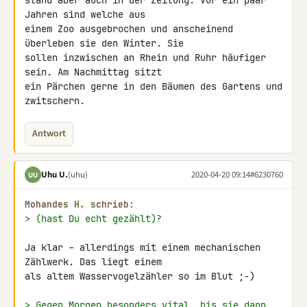
stand aber auch in der Zeitung. Vor ein paar 
Jahren sind welche aus 

einem Zoo ausgebrochen und anscheinend 
überleben sie den Winter. Sie 

sollen inzwischen an Rhein und Ruhr häufiger 
sein. Am Nachmittag sitzt 

ein Pärchen gerne in den Bäumen des Gartens und 
zwitschern.
Antwort
Uhu U.
(uhu)
2020-04-20 09:14
#6230760
UU
Mohandes H. schrieb:
> (hast Du echt gezählt)?
Ja klar – allerdings mit einem mechanischen 
Zählwerk. Das liegt einem 

als altem Wasservogelzähler so im Blut ;-)

> Gegen Morgen besonders vital, bis sie dann, 