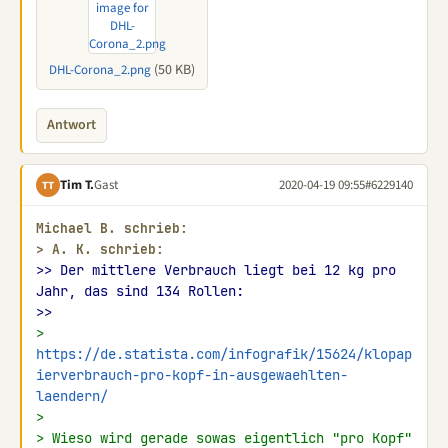
(50 KB)
DHL-Corona_2.png
Antwort
Tim T.
Gast
2020-04-19 09:55
#6229140
TT
Michael B. schrieb:
> 
A. K. schrieb:
>> Der mittlere Verbrauch liegt bei 12 kg pro 
Jahr, das sind 134 Rollen:
>>
> 
https://de.statista.com/infografik/15624/klopap
ierverbrauch-pro-kopf-in-ausgewaehlten-
laendern/
>
> Wieso wird gerade sowas eigentlich "pro Kopf" 