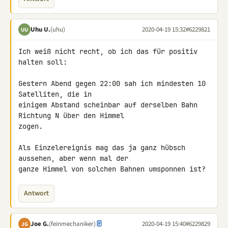
Uhu U.
(uhu)
2020-04-19 15:32
#6229821
UU
Ich weiß nicht recht, ob ich das für positiv 
halten soll:

Gestern Abend gegen 22:00 sah ich mindesten 10 
Satelliten, die in 

einigem Abstand scheinbar auf derselben Bahn 
Richtung N über den Himmel 

zogen.

Als Einzelereignis mag das ja ganz hübsch 
aussehen, aber wenn mal der 

ganze Himmel von solchen Bahnen umsponnen ist?
Antwort
Joe G.
(feinmechaniker)
2020-04-19 15:40
#6229829
JG