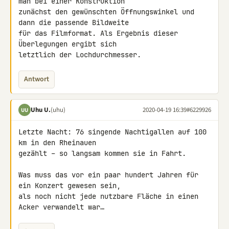
man bei einer Konstruktion 

zunächst den gewünschten Öffnungswinkel und 
dann die passende Bildweite 

für das Filmformat. Als Ergebnis dieser 
Überlegungen ergibt sich 

letztlich der Lochdurchmesser.
Antwort
Uhu U.
(uhu)
2020-04-19 16:39
#6229926
UU
Letzte Nacht: 76 singende Nachtigallen auf 100 
km in den Rheinauen 

gezählt – so langsam kommen sie in Fahrt.

Was muss das vor ein paar hundert Jahren für 
ein Konzert gewesen sein, 

als noch nicht jede nutzbare Fläche in einen 
Acker verwandelt war…