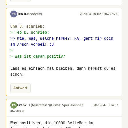
Teo D.
(teoderix)
2020-04-18 10:19
#6227656
TD
Uhu U. schrieb:
> Teo D. schrieb:
>> Wie, was, welche Marke?! KA, geht mir doch 
am Arsch vorbei! :D
>
> Was ist daran positiv?
Lass es einfach mal bleiben, dann merkst du es 
schon.
Antwort
Frank D.
(feuerstein7)
(Firma: Spezialeinheit)
2020-04-18 14:57
FD
#6228088
Was positives, die 10000 Beiträge im 