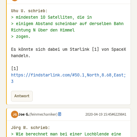
Uhu U. schrieb:
> mindesten 10 Satelliten, die in
> einigem Abstand scheinbar auf derselben Bahn 
Richtung N über den Himmel
> zogen.
Es könnte sich dabei um Starlink [1] von SpaceX 
handeln.

[1] 
https://findstarlink.com/#50.1,North,8.68,East;
3
Antwort
Joe G.
(feinmechaniker)
2020-04-19 15:45
#6229841
JG
Jörg W. schrieb:
> Wie berechnet man bei einer Lochblende eine 