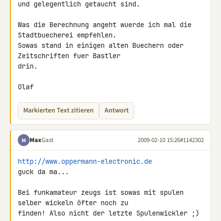
und gelegentlich getaucht sind.

Was die Berechnung angeht wuerde ich mal die 
Stadtbuecherei empfehlen. 

Sowas stand in einigen alten Buechern oder 
Zeitschriften fuer Bastler

drin.

Olaf
Markierten Text zitieren
Antwort
Max
Gast
2009-02-10 15:26
#1142302
M
http://www.oppermann-electronic.de
guck da ma...

Bei funkamateur zeugs ist sowas mit spulen 
selber wickeln öfter noch zu 

finden! Also nicht der letzte Spulenwickler ;)