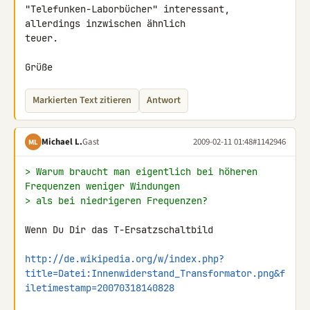
"Telefunken-Laborbücher" interessant, 
allerdings inzwischen ähnlich 

teuer.

Grüße
Markierten Text zitieren
Antwort
Michael L.
Gast
2009-02-11 01:48
#1142946
ML
> Warum braucht man eigentlich bei höheren 
Frequenzen weniger Windungen
> als bei niedrigeren Frequenzen?
Wenn Du Dir das T-Ersatzschaltbild

http://de.wikipedia.org/w/index.php?
title=Datei:Innenwiderstand_Transformator.png&f
iletimestamp=20070318140828