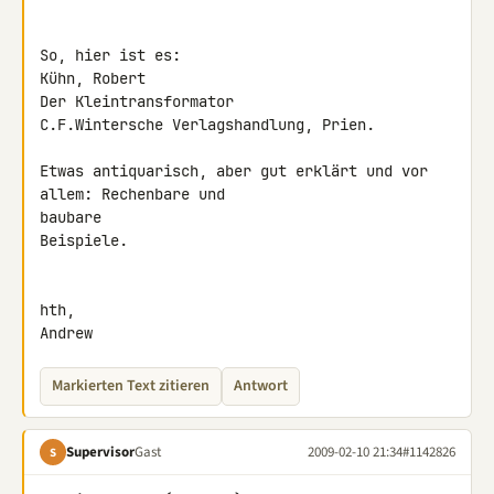
So, hier ist es:

Kühn, Robert

Der Kleintransformator

C.F.Wintersche Verlagshandlung, Prien.

Etwas antiquarisch, aber gut erklärt und vor 
allem: Rechenbare und 

baubare

Beispiele.

hth,

Andrew
Markierten Text zitieren
Antwort
Supervisor
Gast
2009-02-10 21:34
#1142826
S