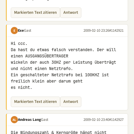
Markierten Text zitieren
Antwort
Exe
Gast
2009-02-10 23:26
#1142921
E
Hi ccc.

Da hast du etwas falsch verstanden. Der will 
einen AUSGANGSÜBERTRAGER 

wickeln der auch 30HZ per Leistung überträgt 
und nicht einen Netztrafo.

Ein geschalteter Netztrafo bei 100KHZ ist 
freilich klein aber darum geht 

es nicht.
Markierten Text zitieren
Antwort
Andreas Lang
Gast
2009-02-10 23:40
#1142927
AL
Die Windungszahl & Kerngröße hängt nicht 