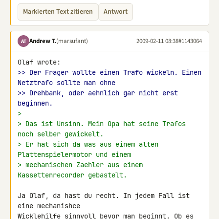
Markierten Text zitieren
Antwort
Andrew T.
(marsufant)
2009-02-11 08:38
#1143064
AT
>> Der Frager wollte einen Trafo wickeln. Einen 
Netztrafo sollte man ohne
>> Drehbank, oder aehnlich gar nicht erst 
beginnen.
>
> Das ist Unsinn. Mein Opa hat seine Trafos 
noch selber gewickelt.
> Er hat sich da was aus einem alten 
Plattenspielermotor und einem
> mechanischen Zaehler aus einem 
Kassettenrecorder gebastelt.
Ja Olaf, da hast du recht. In jedem Fall ist 
eine mechanishce 

Wicklehilfe sinnvoll bevor man beginnt. Ob es 