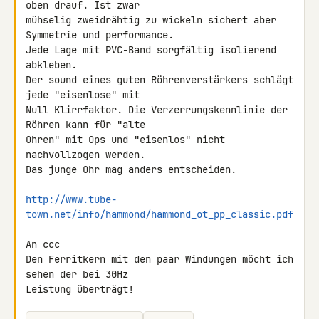
oben drauf. Ist zwar 

mühselig zweidrähtig zu wickeln sichert aber 
Symmetrie und performance.

Jede Lage mit PVC-Band sorgfältig isolierend 
abkleben.

Der sound eines guten Röhrenverstärkers schlägt 
jede "eisenlose" mit 

Null Klirrfaktor. Die Verzerrungskennlinie der 
Röhren kann für "alte 

Ohren" mit Ops und "eisenlos" nicht 
nachvollzogen werden.

Das junge Ohr mag anders entscheiden.

http://www.tube-
town.net/info/hammond/hammond_ot_pp_classic.pdf
An ccc

Den Ferritkern mit den paar Windungen möcht ich 
sehen der bei 30Hz

Leistung überträgt!