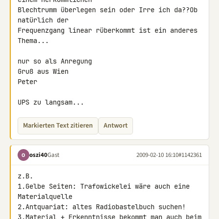
Blechtrumm überlegen sein oder Irre ich da??Ob 
natürlich der 

Frequenzgang linear rüberkommt ist ein anderes 
Thema...

nur so als Anregung

Gruß aus Wien

Peter

UPS zu langsam...
Markierten Text zitieren
Antwort
oszi40
Gast
2009-02-10 16:10
#1142361
O
z.B.

1.Gelbe Seiten: Trafowickelei wäre auch eine 
Materialquelle

2.Antquariat: altes Radiobastelbuch suchen!

3.Material + Erkenntnisse bekommt man auch beim 