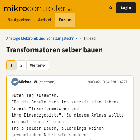
Login
Neuigkeiten
Artikel
Forum
Analoge Elektronik und Schaltungstechnik
›
Thread
Transformatoren selber bauen
1
2
Weiter
→
Michael W.
(cartman)
2009-02-10 14:52
#1142271
MW
Guten Tag zusammen.

Für die Schule mach ich zurzeit eine Jahres 
Arbeit "Transformatoren und 

ihre Einsatzgebiete". Zu diesem Anlass wollte 
ich mal einen Kleinen 

Trafo selber Bauen, allerdings keinen 
gewöhnlichen Netztrafo sondern 
