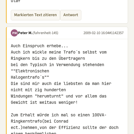
Olaf
Markierten Text zitieren
Antwort
Peter M.
(fahrenheit-145)
2009-02-10 16:04
#1142357
PM
Auch Einspruch erhebe...

Auch ich wickle meine Trafo´s selbst vom 
Ringkern bis zu den Übertragern 

bei den Typisch in Verwendung stehenden 
""Elektronischen 

Halogentrafo´s""

Die sind mir auch die liebsten da man hier 
nicht mit zig hunderten 

Windungen "herumturnt" und vor allem das 
Gewicht ist weitaus weniger!

Zum Erhalt würde ich mal so einen 100VA-
Ringkerntrafo(bei Conrad 

ect.)nehmen,von der Effizienz sollte der doch 
einem herkömmlichen 
