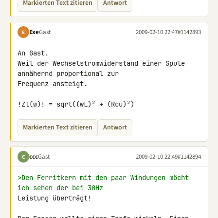
Markierten Text zitieren
Antwort
Exe
Gast
2009-02-10 22:47
#1142893
E
An Gast.

Weil der Wechselstromwiderstand einer Spule 
annähernd proportional zur 

Frequenz ansteigt.

!Zl(w)! = sqrt((wL)² + (Rcu)²)
Markierten Text zitieren
Antwort
ccc
Gast
2009-02-10 22:49
#1142894
C
>Den Ferritkern mit den paar Windungen möcht 
ich sehen der bei 30Hz
Leistung überträgt!
