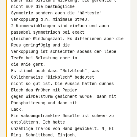
Daher die bifilare Wicklung. Sie garantiert 
nicht nur die bestmögliche 

Symmetrie sondern auch die "härteste" 
Verkopplung d.h. minimale Streu.

2-Kammerwicklungen sind einfach und auch 
passabel symmetrisch bei exakt 

gleicher Windungszahl. Es differieren aber die 
Rcus geringfügig und die 

Verkopplung ist schlechter sodass der liebe 
Trafo bei Belastung eher in 

die Knie geht.

Es stimmt auch dass "Netzblech", was 
üblicherweise "Dickblech" bedeutet 

nicht so gut ist. Die Aussis hatten dünnes 
Blech das früher mit Papier 

gegen Wirbelsturm gesichert wurde, dann mit 
Phosphatierung und dann mit 

Lack.

Ein vakuumgetränkter Geselle ist schwer zu 
entblättern. Ich hatte 

unzählige Trafos von Hand gewickelt. M, EI, 
Ring, Schnittband, Einjoch, 
