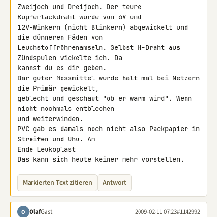
Zweijoch und Dreijoch. Der teure 
Kupferlackdraht wurde von 6V und 

12V-Winkern (nicht Blinkern) abgewickelt und 
die dünneren Fäden von 

Leuchstoffröhrenamseln. Selbst H-Draht aus 
Zündspulen wickelte ich. Da 

kannst du es dir geben.

Bar guter Messmittel wurde halt mal bei Netzern 
die Primär gewickelt, 

geblecht und geschaut "ob er warm wird". Wenn 
nicht nochmals entblechen 

und weiterwinden.

PVC gab es damals noch nicht also Packpapier in 
Streifen und Uhu. Am 

Ende Leukoplast

Das kann sich heute keiner mehr vorstellen.
Markierten Text zitieren
Antwort
Olaf
Gast
2009-02-11 07:23
#1142992
O