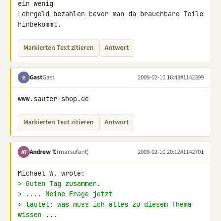
ein wenig

Lehrgeld bezahlen bevor man da brauchbare Teile 
hinbekommt.
Markierten Text zitieren
Antwort
Gast
Gast
2009-02-10 16:43
#1142399
G
www.sauter-shop.de
Markierten Text zitieren
Antwort
Andrew T.
(marsufant)
2009-02-10 20:12
#1142701
AT
> Guten Tag zusammen.
> .... Meine Frage jetzt
> lautet: was muss ich alles zu diesem Thema 
wissen ...