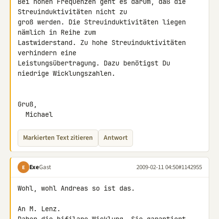
Bei hohen Frequenzen geht es darum, daß die 
Streuinduktivitäten nicht zu 

groß werden. Die Streuinduktivitäten liegen 
nämlich in Reihe zum 

Lastwiderstand. Zu hohe Streuinduktivitäten 
verhindern eine 

Leistungsübertragung. Dazu benötigst Du 
niedrige Wicklungszahlen.

Gruß,

  Michael
Markierten Text zitieren
Antwort
Exe
Gast
2009-02-11 04:50
#1142955
E
Wohl, wohl Andreas so ist das.

An M. Lenz.
