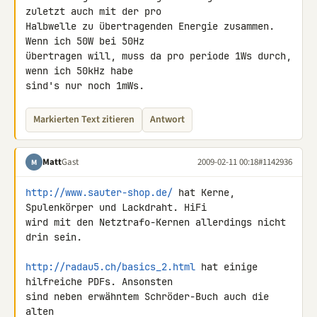
zuletzt auch mit der pro 

Halbwelle zu übertragenden Energie zusammen. 
Wenn ich 50W bei 50Hz 

übertragen will, muss da pro periode 1Ws durch, 
wenn ich 50kHz habe 

sind's nur noch 1mWs.
Markierten Text zitieren
Antwort
Matt
Gast
2009-02-11 00:18
#1142936
M
http://www.sauter-shop.de/
 hat Kerne, 
Spulenkörper und Lackdraht. HiFi 

wird mit den Netztrafo-Kernen allerdings nicht 
drin sein.

http://radau5.ch/basics_2.html
 hat einige 
hilfreiche PDFs. Ansonsten 

sind neben erwähntem Schröder-Buch auch die 
alten 
