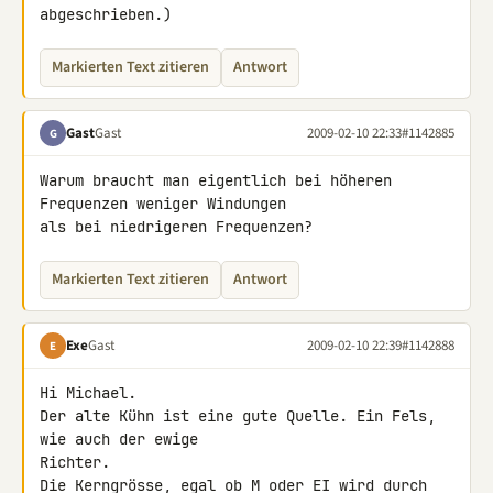
abgeschrieben.)
Markierten Text zitieren
Antwort
Gast
Gast
2009-02-10 22:33
#1142885
G
Warum braucht man eigentlich bei höheren 
Frequenzen weniger Windungen 

als bei niedrigeren Frequenzen?
Markierten Text zitieren
Antwort
Exe
Gast
2009-02-10 22:39
#1142888
E
Hi Michael.

Der alte Kühn ist eine gute Quelle. Ein Fels, 
wie auch der ewige 

Richter.

Die Kerngrösse, egal ob M oder EI wird durch 