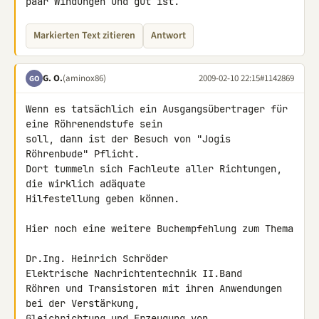
paar Windungen und gut ist.
Markierten Text zitieren
Antwort
G. O.
(aminox86)
2009-02-10 22:15
#1142869
GO
Wenn es tatsächlich ein Ausgangsübertrager für 
eine Röhrenendstufe sein 

soll, dann ist der Besuch von "Jogis 
Röhrenbude" Pflicht.

Dort tummeln sich Fachleute aller Richtungen, 
die wirklich adäquate 

Hilfestellung geben können.

Hier noch eine weitere Buchempfehlung zum Thema

Dr.Ing. Heinrich Schröder

Elektrische Nachrichtentechnik II.Band

Röhren und Transistoren mit ihren Anwendungen 
bei der Verstärkung, 

Gleichrichtung und Erzeugung von 