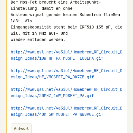
Der Mos-Fet braucht eine Arbeitspunkt-
Einstellung, damit er ohne 

Ansteuersignal gerade keinen Ruhestrom fließen 
läßt. Als 

Eingangskapazität steht beim 
IRF510
 135 pF, die 
will mit 14 MHz auf- und 

wieder entladen werden.

http://www.qsl.net/va3iul/Homebrew_RF_Circuit_D
esign_Ideas/10W_HF_PA_MOSFET_LU8EHA.gif
http://www.qsl.net/va3iul/Homebrew_RF_Circuit_D
esign_Ideas/HF_VMOSFET_PA_DK7ZB.gif
http://www.qsl.net/va3iul/Homebrew_RF_Circuit_D
esign_Ideas/50MHZ_16W_MOSFET_PA.gif
http://www.qsl.net/va3iul/Homebrew_RF_Circuit_D
esign_Ideas/40m_5W_MOSFET_PA_WB8VGE.gif
Antwort