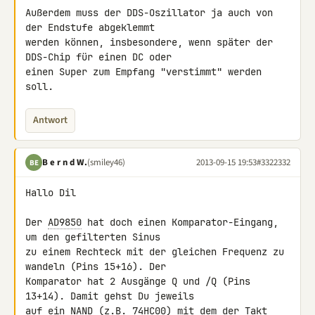
Außerdem muss der DDS-Oszillator ja auch von 
der Endstufe abgeklemmt 

werden können, insbesondere, wenn später der 
DDS-Chip für einen DC oder 

einen Super zum Empfang "verstimmt" werden 
soll.
Antwort
B e r n d W.
(smiley46)
2013-09-15 19:53
#3322332
BE
Hallo Dil

Der 
AD9850
 hat doch einen Komparator-Eingang, 
um den gefilterten Sinus 

zu einem Rechteck mit der gleichen Frequenz zu 
wandeln (Pins 15+16). Der 

Komparator hat 2 Ausgänge Q und /Q (Pins 
13+14). Damit gehst Du jeweils 

auf ein NAND (z.B. 
74HC00
) mit dem der Takt 