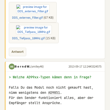
(67 KB)
DDS_externes_Filter.gif
(15 KB)
DDS_Tiefpass_18MHz.gif
Antwort
B e r n d W.
(smiley46)
2013-09-17 12:24
#3324575
BE
> Welche AD99xx-Typen kämen denn in Frage?
Falls Du das Modul noch nicht gekauft hast, 
nimm wenigstens den 
AD9851
. 

Für den Sender funktioniert alles, aber der 
Empfänger stellt Ansprüche.
