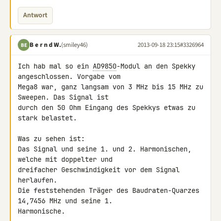
Antwort
B e r n d W.
(smiley46)
2013-09-18 23:15
#3326964
BE
Ich hab mal so ein 
AD9850
-Modul an den Spekky 
angeschlossen. Vorgabe vom 

Mega8 war, ganz langsam von 3 MHz bis 15 MHz zu 
Sweepen. Das Signal ist 

durch den 50 Ohm Eingang des Spekkys etwas zu 
stark belastet.

Was zu sehen ist:

Das Signal und seine 1. und 2. Harmonischen, 
welche mit doppelter und 

dreifacher Geschwindigkeit vor dem Signal 
herlaufen.

Die feststehenden Träger des Baudraten-Quarzes 
14,7456 MHz und seine 1. 

Harmonische.
