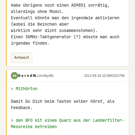
Habe übrigens noch einen 
AD9851
 vorrätig, 
allerdings ohne Modul. 

Eventuell könnte man den irgendwie aktivieren 
(wobei die Beinchen aber 

wirklich sehr dicht zusammenstehen).

Einen 30MHz-Taktgenerator (?) müsste man auch 
irgendwo finden.
Antwort
B e r n d W.
(smiley46)
2013-09-18 10:39
#3325798
BE
> Mithörton
Damit Du Dich beim Tasten selber hörst, als 
Feedback.

> den BFO mit einem Quarz aus der Ladderfilter-
Messreihe betreiben