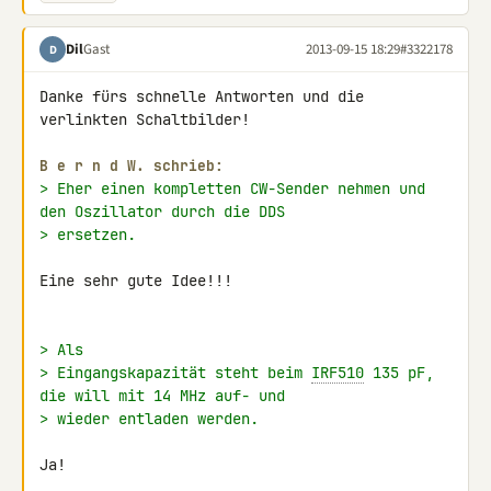
Dil
Gast
2013-09-15 18:29
#3322178
D
Danke fürs schnelle Antworten und die 
verlinkten Schaltbilder!

B e r n d W. schrieb:
> Eher einen kompletten CW-Sender nehmen und 
den Oszillator durch die DDS
> ersetzen.
Eine sehr gute Idee!!!

> Als
> Eingangskapazität steht beim 
IRF510
 135 pF, 
die will mit 14 MHz auf- und
> wieder entladen werden.
Ja!
