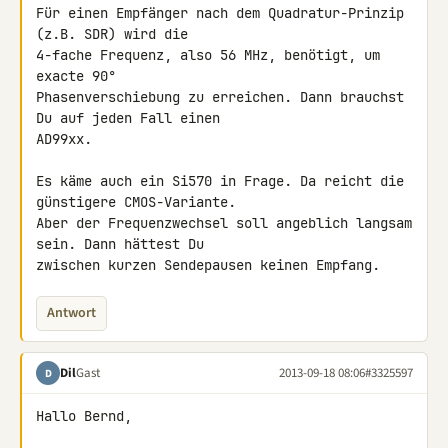
Für einen Empfänger nach dem Quadratur-Prinzip 
(z.B. SDR) wird die 

4-fache Frequenz, also 56 MHz, benötigt, um 
exacte 90° 

Phasenverschiebung zu erreichen. Dann brauchst 
Du auf jeden Fall einen 

AD99xx.

Es käme auch ein Si570 in Frage. Da reicht die 
günstigere CMOS-Variante. 

Aber der Frequenzwechsel soll angeblich langsam 
sein. Dann hättest Du 

zwischen kurzen Sendepausen keinen Empfang.
Antwort
Dil
Gast
2013-09-18 08:06
#3325597
D
Hallo Bernd,
