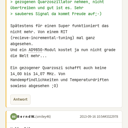
> gezogenen Quarzoszillator nehmen, nicht 
übertreiben und gut ist es. Sehr
> sauberes Signal da kommt Freude auf;-)
Spätestens für einen Super funktioniert das 
nicht mehr. Von einem RIT 

(recieve-incremental-tuning) mal ganz 
abgesehen.

Und ein 
AD9850
-Modul kostet ja nun nicht grade 
die Welt mehr...

Ein gezogener Quarzoszi schafft auch keine 
14,00 bis 14,07 MHz. Von 

Handempfindlichkeiten und Temperaturdriften 
sowieso abgesehen ;O)
Antwort
B e r n d W.
(smiley46)
2013-09-16 10:54
#3322978
BE