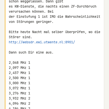
schon weggelassen. Dann gibt 

es KW-Dienste, die nachts einen ZF-Durchbruch 
verursachen können. Bei 

der Einstufung 1 ist IMO die Wahrscheinlichkeit 
von Störungen geringer.

Bitte heute Nacht mal selber überprüfen, wo die 
http://websdr.ewi.utwente.nl:8901/
Dann such Dir eine aus.

2,048 MHz 1

2,097 MHz 1

2,457 MHz 1

2,500 MHz 1

3,000 MHz 1

3,072 MHz 1

3,276 MHz 1

3,932 MHz 2

4,096 MHz 2

4,194 MHz 2
