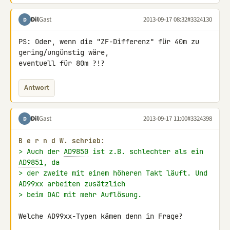
Dil
Gast
2013-09-17 08:32
#3324130
D
PS: Oder, wenn die "ZF-Differenz" für 40m zu 
gering/ungünstig wäre, 

eventuell für 80m ?!?
Antwort
Dil
Gast
2013-09-17 11:00
#3324398
D
B e r n d W. schrieb:
> Auch der 
AD9850
 ist z.B. schlechter als ein 
AD9851
, da
> der zweite mit einem höheren Takt läuft. Und 
AD99xx arbeiten zusätzlich
> beim DAC mit mehr Auflösung.
Welche AD99xx-Typen kämen denn in Frage?
