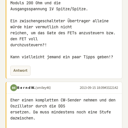
Moduls 200 Ohm und die 

Ausgangsspannung 1V Spitze/Spitze.

Ein zwischengeschalteter Übertrager alleine 
würde hier vermutlich nicht 

reichen, um das Gate des FETs anzusteuern bzw. 
den FET voll 

durchzusteuern?!

Kann vielleicht jemand ein paar Tipps geben!?
Antwort
B e r n d W.
(smiley46)
2013-09-15 18:09
#3322142
BE
Eher einen kompletten CW-Sender nehmen und den 
Oszillator durch die DDS 

ersetzen. Da muss mindestens noch eine Stufe 
dazwischen.
