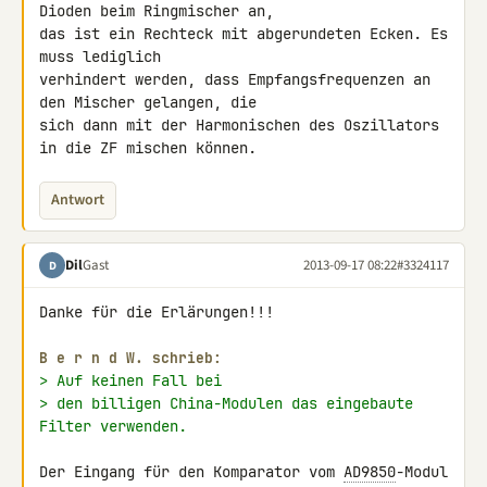
Dioden beim Ringmischer an, 

das ist ein Rechteck mit abgerundeten Ecken. Es 
muss lediglich 

verhindert werden, dass Empfangsfrequenzen an 
den Mischer gelangen, die 

sich dann mit der Harmonischen des Oszillators 
in die ZF mischen können.
Antwort
Dil
Gast
2013-09-17 08:22
#3324117
D
Danke für die Erlärungen!!!

B e r n d W. schrieb:
> Auf keinen Fall bei
> den billigen China-Modulen das eingebaute 
Filter verwenden.
Der Eingang für den Komparator vom 
AD9850
-Modul 