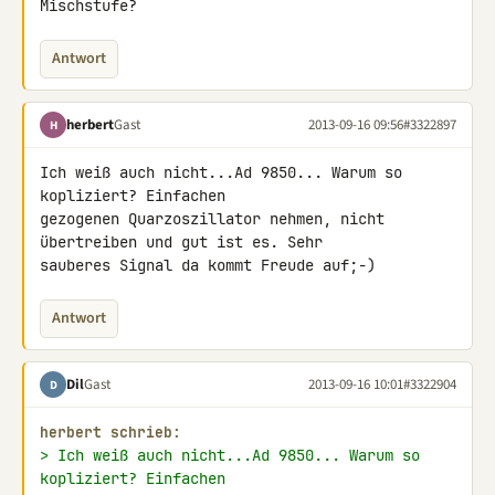
Mischstufe?
Antwort
herbert
Gast
2013-09-16 09:56
#3322897
H
Ich weiß auch nicht...Ad 9850... Warum so 
kopliziert? Einfachen 

gezogenen Quarzoszillator nehmen, nicht 
übertreiben und gut ist es. Sehr 

sauberes Signal da kommt Freude auf;-)
Antwort
Dil
Gast
2013-09-16 10:01
#3322904
D
herbert schrieb:
> Ich weiß auch nicht...Ad 9850... Warum so 
kopliziert? Einfachen