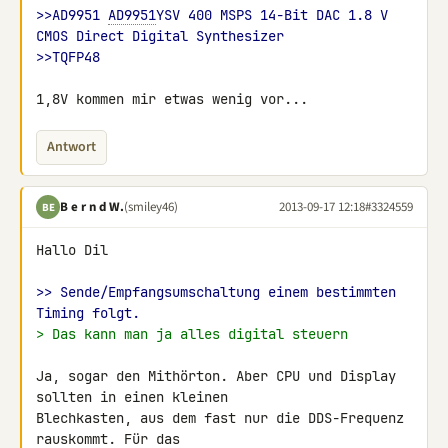
>>AD9951 
AD9951
YSV 400 MSPS 14-Bit DAC 1.8 V 
CMOS Direct Digital Synthesizer 
>>TQFP48
1,8V kommen mir etwas wenig vor...
Antwort
B e r n d W.
(smiley46)
2013-09-17 12:18
#3324559
BE
Hallo Dil

>> Sende/Empfangsumschaltung einem bestimmten 
Timing folgt.
> Das kann man ja alles digital steuern
Ja, sogar den Mithörton. Aber CPU und Display 
sollten in einen kleinen 

Blechkasten, aus dem fast nur die DDS-Frequenz 
rauskommt. Für das 
