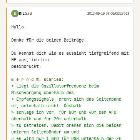
DIL
Gast
2013-09-19 07:06
#3327063
D
Hallo,

Danke für die beiden Beiträge!

Du kennst dich wie es aussieht tiefgreifend mit 
HF aus, ich bin 

beeindruckt!

B e r n d W. schrieb:
> Liegt die Oszillatorfrequenz beim 
Mischvorgang oberhalb des
> Empfangssignals, dreht sich das Seitenband 
um, unterhalb nicht. Deshalb
> schlage ich vor, für 80m und 40m den VFO 
oberhalb und für 20m unterhalb
> zu betreiben. Damit drehen sich die beiden 
unteren Seitenbänder um und
> es wird nur 1 BFO für USB unterhalb der ZF 