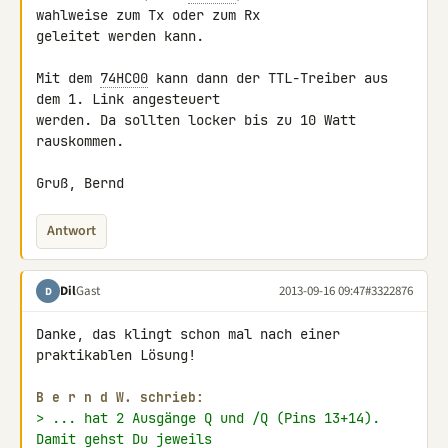
wahlweise zum Tx oder zum Rx 

geleitet werden kann.

Mit dem 
74HC00
 kann dann der TTL-Treiber aus 
dem 1. Link angesteuert 

werden. Da sollten locker bis zu 10 Watt 
rauskommen.

Gruß, Bernd
Antwort
Dil
Gast
2013-09-16 09:47
#3322876
D
Danke, das klingt schon mal nach einer 
praktikablen Lösung!

B e r n d W. schrieb:
> ... hat 2 Ausgänge Q und /Q (Pins 13+14). 
Damit gehst Du jeweils