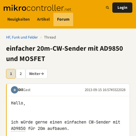
Login
Neuigkeiten
Artikel
Forum
HF, Funk und Felder
›
Thread
einfacher 20m-CW-Sender mit AD9850
und MOSFET
1
2
Weiter
→
Dil
Gast
2013-09-15 16:57
#3322028
D
Hallo,

ich würde gerne einen einfachen CW-Sender mit 
AD9850
 für 20m aufbauen.
