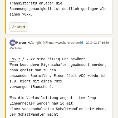
Transistorstufen,aber die 

Spannungsgenauigkeit ist deutlich geringer als 
eines 78xx.
Antwort
Marcus H.
(lungfish)
(Firma: www.harerod.de)
2019-02-17 16:36
MH
#5739848
LM317
 / 78xx sind billig und bewährt.

Wenn besondere Eigenschaften gewünscht werden, 
dann greift man zu den 

passenden Bauteilen. Einen 24bit ADC würde ich 
z.B. nicht mit einem 78xx 

versorgen (Rauschen).

Was die Verlustleistung angeht - Low-Drop-
Linearregler werden häufig mit 

einem vorgeschalteten Schaltwandler betrieben. 
Der Schaltwandler macht 
