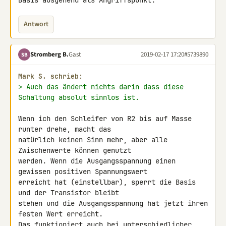
Basis ausgehend als Angriffspunkt.
Antwort
Stromberg B.
Gast
2019-02-17 17:20
#5739890
SB
Mark S. schrieb:
> Auch das ändert nichts darin dass diese 
Schaltung absolut sinnlos ist.
Wenn ich den Schleifer von R2 bis auf Masse 
runter drehe, macht das 

natürlich keinen Sinn mehr, aber alle 
Zwischenwerte können genutzt 

werden. Wenn die Ausgangsspannung einen 
gewissen positiven Spannungswert 

erreicht hat (einstellbar), sperrt die Basis 
und der Transistor bleibt 

stehen und die Ausgangsspannung hat jetzt ihren 
festen Wert erreicht. 

Das funktioniert auch bei unterschiedlicher 