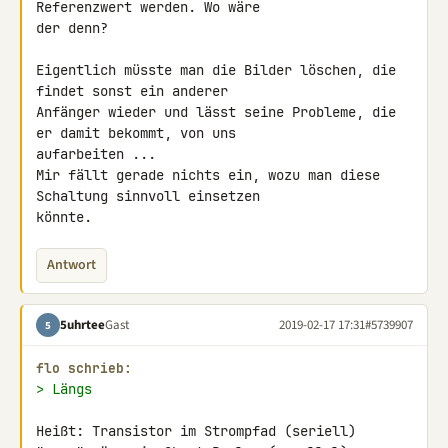
Referenzwert werden. Wo wäre 

der denn?

Eigentlich müsste man die Bilder löschen, die 
findet sonst ein anderer 

Anfänger wieder und lässt seine Probleme, die 
er damit bekommt, von uns 

aufarbeiten ...

Mir fällt gerade nichts ein, wozu man diese 
Schaltung sinnvoll einsetzen 

könnte.
Antwort
5uhrtee
Gast
2019-02-17 17:31
#5739907
5
flo schrieb:
> Längs
Heißt: Transistor im Strompfad (seriell)
