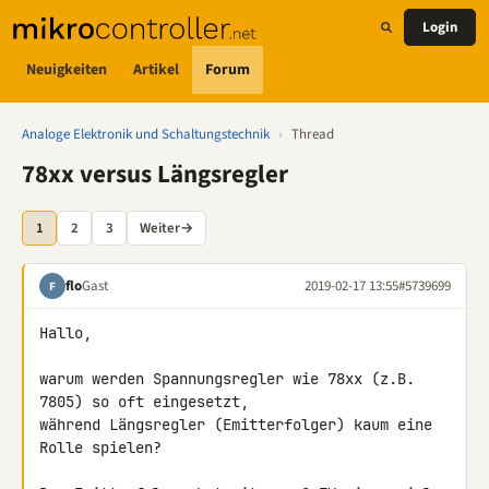
Login
Neuigkeiten
Artikel
Forum
Analoge Elektronik und Schaltungstechnik
›
Thread
78xx versus Längsregler
1
2
3
Weiter
→
flo
Gast
2019-02-17 13:55
#5739699
F
Hallo,

warum werden Spannungsregler wie 78xx (z.B. 
7805) so oft eingesetzt, 

während Längsregler (Emitterfolger) kaum eine 
Rolle spielen?
