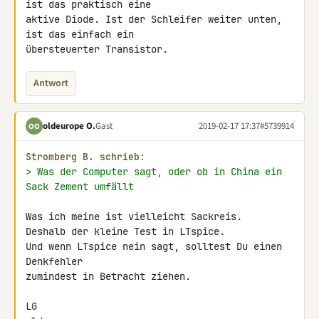
ist das praktisch eine 

aktive Diode. Ist der Schleifer weiter unten, 
ist das einfach ein 

übersteuerter Transistor.
Antwort
oldeurope O.
Gast
2019-02-17 17:37
#5739914
OO
Stromberg B. schrieb:
> Was der Computer sagt, oder ob in China ein 
Sack Zement umfällt
Was ich meine ist vielleicht Sackreis.

Deshalb der kleine Test in LTspice.

Und wenn LTspice nein sagt, solltest Du einen 
Denkfehler

zumindest in Betracht ziehen.

LG
