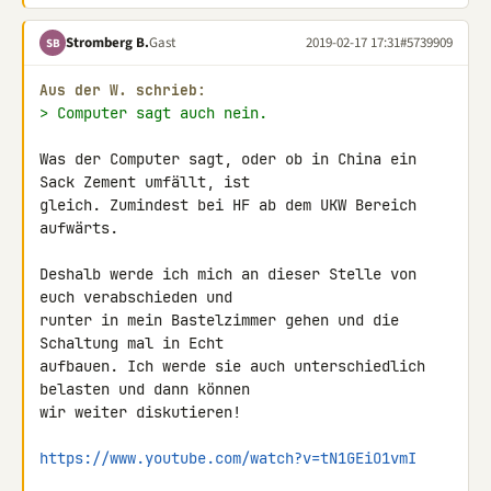
Stromberg B.
Gast
2019-02-17 17:31
#5739909
SB
Aus der W. schrieb:
> Computer sagt auch nein.
Was der Computer sagt, oder ob in China ein 
Sack Zement umfällt, ist 

gleich. Zumindest bei HF ab dem UKW Bereich 
aufwärts.

Deshalb werde ich mich an dieser Stelle von 
euch verabschieden und 

runter in mein Bastelzimmer gehen und die 
Schaltung mal in Echt 

aufbauen. Ich werde sie auch unterschiedlich 
belasten und dann können 

wir weiter diskutieren!

https://www.youtube.com/watch?v=tN1GEiO1vmI