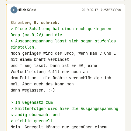
HildeK
Gast
2019-02-17 17:25
#5739898
H
Stromberg B. schrieb:
> Diese Schaltung hat einen noch geringeren 
Drop (ca.0,2V) und die
> Ausgangsspannung lässt sich sogar stufenlos 
einstellen.
Noch geringer wird der Drop, wenn man C und E 
mit einem Draht verbindet 

und T weg lässt. Dann ist er 0V, eine 
Verlustleistung fällt nur noch an 

dem Poti an - die Drähte vernachlässige ich 
mal. Aber auch das kann man 

dann weglassen. :-)

> Im Gegensatz zum
> Emitterfolger wird hier die Ausgangsspannung 
ständig überwacht und
> richtig geregelt.
Nein. Geregelt könnte nur gegenüber einem 