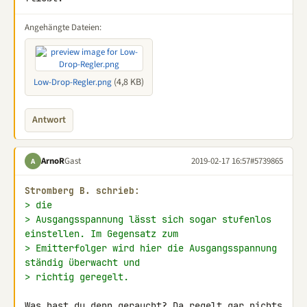
Angehängte Dateien:
(4,8 KB)
Low-Drop-Regler.png
Antwort
ArnoR
Gast
2019-02-17 16:57
#5739865
A
Stromberg B. schrieb:
> die
> Ausgangsspannung lässt sich sogar stufenlos 
einstellen. Im Gegensatz zum
> Emitterfolger wird hier die Ausgangsspannung 
ständig überwacht und
> richtig geregelt.
Was hast du denn geraucht? Da regelt gar nichts 