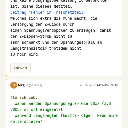
und keine Ausgangsüberlastung zu befürchten 
Beitrag "Fehler in Trafonetzteil"
welches sich extra die Mühe macht, die 
Versorgung der Z-Diode durch 

einen Spannungsverdoppler zu erzeugen, damit 
der Z-Dioden-Strom nicht zu 

sehr schwankt und der Spannungsabfall am 
Längstransistoir trotzdem nicht 

zu hoch wird.
Antwort
Jörg R.
(solar77)
2019-02-17 14:07
#5739710
JR
flo schrieb:
> warum werden Spannungsregler wie 78xx (z.B. 
7805) so oft eingesetzt,
> während Längsregler (Emitterfolger) kaum eine 
Rolle spielen?