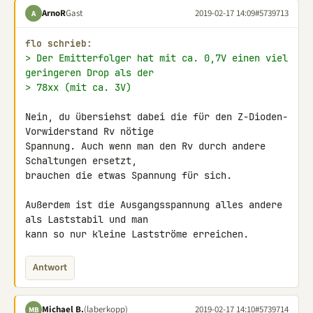
ArnoR
Gast
2019-02-17 14:09
#5739713
A
flo schrieb:
> Der Emitterfolger hat mit ca. 0,7V einen viel 
geringeren Drop als der
> 78xx (mit ca. 3V)
Nein, du übersiehst dabei die für den Z-Dioden-
Vorwiderstand Rv nötige 

Spannung. Auch wenn man den Rv durch andere 
Schaltungen ersetzt, 

brauchen die etwas Spannung für sich.

Außerdem ist die Ausgangsspannung alles andere 
als Laststabil und man 

kann so nur kleine Lastströme erreichen.
Antwort
Michael B.
(laberkopp)
2019-02-17 14:10
#5739714
MB