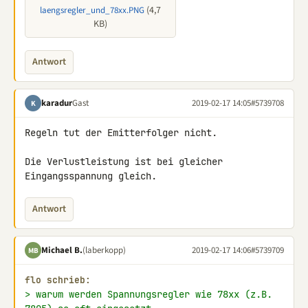
(4,7
laengsregler_und_78xx.PNG
KB)
Antwort
karadur
Gast
2019-02-17 14:05
#5739708
K
Regeln tut der Emitterfolger nicht.

Die Verlustleistung ist bei gleicher 
Eingangsspannung gleich.
Antwort
Michael B.
(laberkopp)
2019-02-17 14:06
#5739709
MB
flo schrieb:
> warum werden Spannungsregler wie 78xx (z.B. 