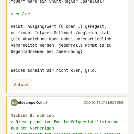
"quer" wäre ein Shunt-Regler (parallel)

> regler
Heißt: Ausgangswert (U oder I) geregelt,

es findet Istwert-Sollwert-Vergleich statt

(die Abweichung kann dabei unterschiedlich

verarbeitet werden, jedenfalls kommt es zu

Gegenmaßnahmen bei Abweichung)

Beides scheint Dir nicht klar, @flo.
Antwort
oldeurope O.
Gast
2019-02-17 17:31
#5739908
OO
Michael B. schrieb:
> Diese primitive Emitterfolgerstabilisierung 
aus der vorherigen