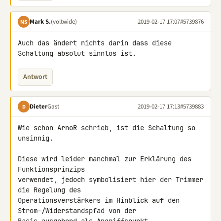
Mark S.
(voltwide)
2019-02-17 17:07
#5739876
MS
Auch das ändert nichts darin dass diese 
Schaltung absolut sinnlos ist.
Antwort
Dieter
Gast
2019-02-17 17:13
#5739883
D
Wie schon ArnoR schrieb, ist die Schaltung so 
unsinnig.

Diese wird leider manchmal zur Erklärung des 
Funktionsprinzips 

verwendet, jedoch symbolisiert hier der Trimmer 
die Regelung des 

Operationsverstärkers im Hinblick auf den 
Strom-/Widerstandspfad von der 
