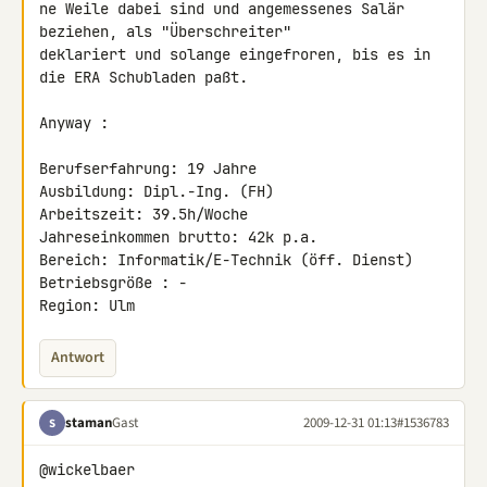
ne Weile dabei sind und angemessenes Salär 
beziehen, als "Überschreiter"

deklariert und solange eingefroren, bis es in 
die ERA Schubladen paßt.

Anyway :

Berufserfahrung: 19 Jahre

Ausbildung: Dipl.-Ing. (FH)

Arbeitszeit: 39.5h/Woche

Jahreseinkommen brutto: 42k p.a.

Bereich: Informatik/E-Technik (öff. Dienst)

Betriebsgröße : -

Region: Ulm
Antwort
staman
Gast
2009-12-31 01:13
#1536783
S
@wickelbaer
