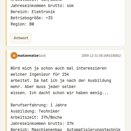
Jahreseinkommen brutto: 46k

Bereich: Elektronik

Betriebsgröße: ~35

Region: BW
Antwort
matzematze
Gast
2009-12-31 08:16
#1536852
M
Würd mich ja schon auch mal interessieren 
welcher Ingenieur für 25k 

arbeitet. Da hat ich ja nach der Ausbildung 
mehr. Aber muss jeder selber 

wissen. Ich dacht schon wir haben wenig...

Berufserfahrung: 1 Jahre

Ausbildung: Techniker

Arbeitszeit: 37h/Woche

Jahreseinkommen brutto: 37k

Bereich: Maschienenbau  Automatisierungstechnik  