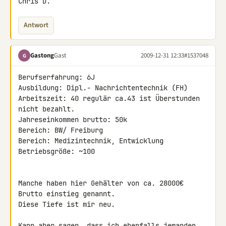
Chris D.
Antwort
Gastong
Gast
2009-12-31 12:33
#1537048
G
Berufserfahrung: 6J

Ausbildung: Dipl.- Nachrichtentechnik (FH)

Arbeitszeit: 40 regulär ca.43 ist Überstunden 
nicht bezahlt.

Jahreseinkommen brutto: 50k

Bereich: BW/ Freiburg

Bereich: Medizintechnik, Entwicklung

Betriebsgröße: ~100

Manche haben hier Gehälter von ca. 28000€ 
Brutto einstieg genannt.

Diese Tiefe ist mir neu.

Kann aber sagen, dass ich ebenfalls jemanden 