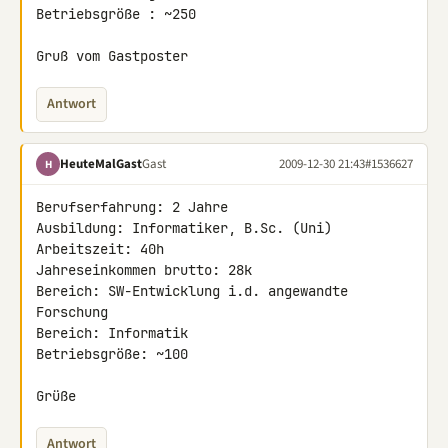
Betriebsgröße : ~250

Gruß vom Gastposter
Antwort
HeuteMalGast
Gast
2009-12-30 21:43
#1536627
H
Berufserfahrung: 2 Jahre

Ausbildung: Informatiker, B.Sc. (Uni)

Arbeitszeit: 40h

Jahreseinkommen brutto: 28k

Bereich: SW-Entwicklung i.d. angewandte 
Forschung

Bereich: Informatik

Betriebsgröße: ~100

Grüße
Antwort