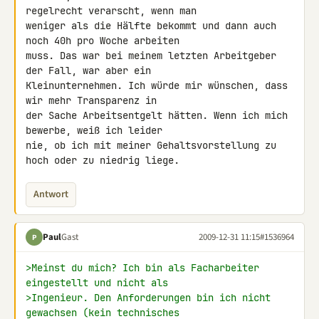
regelrecht verarscht, wenn man 

weniger als die Hälfte bekommt und dann auch 
noch 40h pro Woche arbeiten 

muss. Das war bei meinem letzten Arbeitgeber 
der Fall, war aber ein 

Kleinunternehmen. Ich würde mir wünschen, dass 
wir mehr Transparenz in 

der Sache Arbeitsentgelt hätten. Wenn ich mich 
bewerbe, weiß ich leider 

nie, ob ich mit meiner Gehaltsvorstellung zu 
hoch oder zu niedrig liege.
Antwort
Paul
Gast
2009-12-31 11:15
#1536964
P
>Meinst du mich? Ich bin als Facharbeiter 
eingestellt und nicht als
>Ingenieur. Den Anforderungen bin ich nicht 
gewachsen (kein technisches