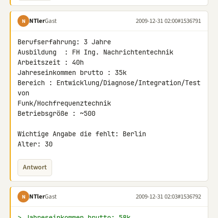
NTler
Gast
2009-12-31 02:00
#1536791
N
Berufserfahrung: 3 Jahre

Ausbildung  : FH Ing. Nachrichtentechnik

Arbeitszeit : 40h

Jahreseinkommen brutto : 35k

Bereich : Entwicklung/Diagnose/Integration/Test 
von 

Funk/Hochfrequenztechnik

Betriebsgröße : ~500

Wichtige Angabe die fehlt: Berlin

Alter: 30
Antwort
NTler
Gast
2009-12-31 02:03
#1536792
N
> Jahreseinkommen brutto: 58k