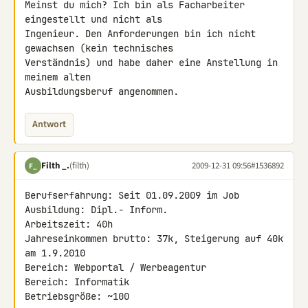
Meinst du mich? Ich bin als Facharbeiter 
eingestellt und nicht als 

Ingenieur. Den Anforderungen bin ich nicht 
gewachsen (kein technisches 

Verständnis) und habe daher eine Anstellung in 
meinem alten 

Ausbildungsberuf angenommen.
Antwort
Filth _.
(filth)
2009-12-31 09:56
#1536892
F_
Berufserfahrung: Seit 01.09.2009 im Job

Ausbildung: Dipl.- Inform.

Arbeitszeit: 40h

Jahreseinkommen brutto: 37k, Steigerung auf 40k 
am 1.9.2010

Bereich: Webportal / Werbeagentur

Bereich: Informatik

Betriebsgröße: ~100