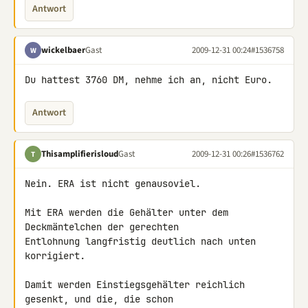
Antwort
wickelbaer
Gast
2009-12-31 00:24
#1536758
W
Du hattest 3760 DM, nehme ich an, nicht Euro.
Antwort
Thisamplifierisloud
Gast
2009-12-31 00:26
#1536762
T
Nein. ERA ist nicht genausoviel.

Mit ERA werden die Gehälter unter dem 
Deckmäntelchen der gerechten 

Entlohnung langfristig deutlich nach unten 
korrigiert.

Damit werden Einstiegsgehälter reichlich 
gesenkt, und die, die schon
