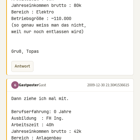
Jahreseinkommen brutto : 80k

Bereich : Elektro

Betriebsgröße : ~110.000

(so genau weiss man das nicht,

weil nur noch entlassen wird)

Gruß, Topas
Antwort
Gastposter
Gast
2009-12-30 21:30
#1536615
G
Dann ziehe ich mal mit.

Berufserfahrung: 0 Jahre

Ausbildung  : FH Ing.

Arbeitszeit : 40h

Jahreseinkommen brutto : 42k

Bereich : Anlagenbau
