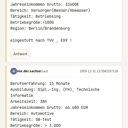
Jahreseinkommen brutto: 32600€

Bereich: Versorger(Wasser/Abwasser)

Tätigkeit: Betriebsing

Betriebsgröße:>1000

Region: Berlin/Brandenburg

eingestuft nach TVV , EG9 !
Antwort
nie.der.sachse
Gast
2009-12-31 13:35
#1537128
N
Berufserfahrung: 15 Monate

Ausbildung: Dipl.-Ing. (FH), Technische 
Informatik

Arbeitszeit: 38h

Jahreseinkommen brutto: 46.680 EUR

Bereich: Automotive

Tätigkeit: SW-Test

Betriebsgröße: > 3.000
