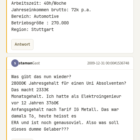
Arbeitszeit: 40h/Woche

Jahreseinkommen brutto: 72k p.a.

Bereich: Automotive

Betriebsgröße : 270.000

Region: Stuttgart
Antwort
staman
Gast
2009-12-31 00:00
#1536748
S
Was gibt das nun wieder?

28000€ Jahresgehalt für einen Uni Absolventen? 
Das macht 2333€ 

Monatsgehalt. Ich hatte als Elektroingenieur 
vor 12 Jahren 3760€ 

Anfangsgehalt nach Tarif IG Metall. Das war 
damals T6, heute heisst es 

ERA und ist noch genausoviel. Also was soll 
dieses dumme Gelaber???