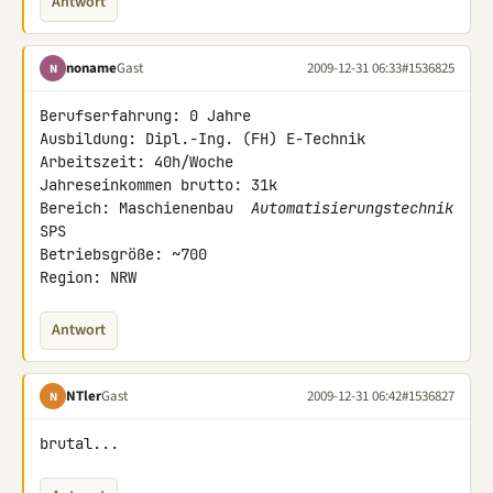
Antwort
noname
Gast
2009-12-31 06:33
#1536825
N
Berufserfahrung: 0 Jahre

Ausbildung: Dipl.-Ing. (FH) E-Technik

Arbeitszeit: 40h/Woche

Jahreseinkommen brutto: 31k

Bereich: Maschienenbau 
 Automatisierungstechnik 
SPS

Betriebsgröße: ~700

Region: NRW
Antwort
NTler
Gast
2009-12-31 06:42
#1536827
N
brutal...