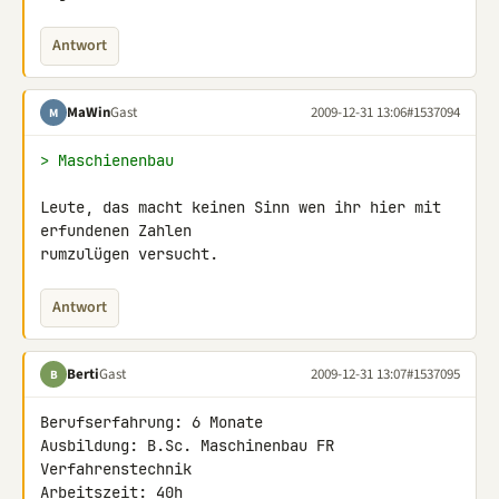
Antwort
MaWin
Gast
2009-12-31 13:06
#1537094
M
> Maschienenbau
Leute, das macht keinen Sinn wen ihr hier mit 
erfundenen Zahlen 

rumzulügen versucht.
Antwort
Berti
Gast
2009-12-31 13:07
#1537095
B
Berufserfahrung: 6 Monate

Ausbildung: B.Sc. Maschinenbau FR 
Verfahrenstechnik

Arbeitszeit: 40h
