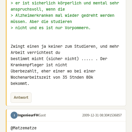
> er ist sicherlich körperlich und mental sehr 
anspruchsvoll, wenn die
> Alzheimerkranken mal wieder gedreht werden 
müssen. Aber die studieren
> nicht und es ist nur Vorpommern.
Zwingt einen ja keiner zum Studieren, und mehr 
Arbeit verrichtest du 

bestimmt micht (sicher nicht) ..... . Der 
Krankenpfleger ist nicht 

überbezahlt, eher einer wo bei einer 
Wochenarbeitszeit von 35 Stnden 80k

bekommt.
Antwort
IngenieurFH
Gast
2009-12-31 08:30
#1536857
I
@Matzematze
