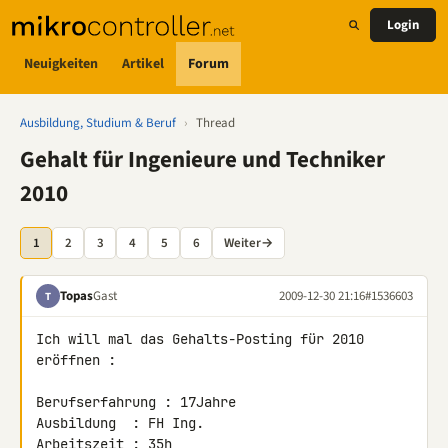
Login
Neuigkeiten
Artikel
Forum
Ausbildung, Studium & Beruf
›
Thread
Gehalt für Ingenieure und Techniker
2010
1
2
3
4
5
6
Weiter
→
Topas
Gast
2009-12-30 21:16
#1536603
T
Ich will mal das Gehalts-Posting für 2010 
eröffnen :

Berufserfahrung : 17Jahre

Ausbildung  : FH Ing.

Arbeitszeit : 35h
