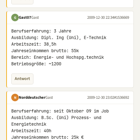
Gast07
Gast
2009-12-30 22:34
#1536669
G
Berufserfahrung: 3 Jahre

Ausbildung: Dipl. Ing (Uni), E-Technik

Arbeitszeit: 38,5h

Jahreseinkommen brutto: 55k

Bereich: Energie- und Hochspg.technik

Betriebsgröße: ~1200
Antwort
Norddeutscher
Gast
2009-12-30 23:02
#1536692
N
Berufserfahrung: seit Oktober 09 im Job

Ausbildung: B.Sc. (Uni) Prozess- und 
Energietechnik

Arbeitszeit: 40h

Jahreseinkommen brutto: 25k €
