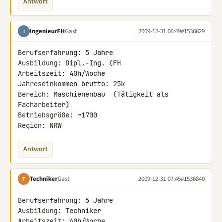
Antwort
IngenieurFH
Gast
2009-12-31 06:49
#1536829
I
Berufserfahrung: 5 Jahre

Ausbildung: Dipl.-Ing. (FH

Arbeitszeit: 40h/Woche

Jahreseinkommen brutto: 25k

Bereich: Maschienenbau  (Tätigkeit als 
Facharbeiter)

Betriebsgröße: ~1700

Region: NRW
Antwort
Techniker
Gast
2009-12-31 07:45
#1536840
T
Berufserfahrung: 5 Jahre

Ausbildung: Techniker

Arbeitszeit: 40h/Woche
