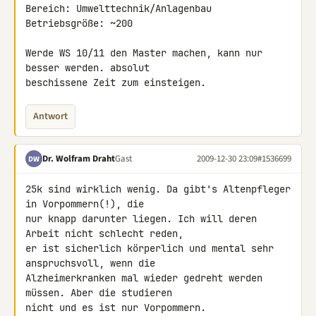
Bereich: Umwelttechnik/Anlagenbau

Betriebsgröße: ~200

Werde WS 10/11 den Master machen, kann nur 
besser werden. absolut 

beschissene Zeit zum einsteigen.
Antwort
Dr. Wolfram Draht
Gast
2009-12-30 23:09
#1536699
DW
25k sind wirklich wenig. Da gibt's Altenpfleger 
in Vorpommern(!), die 

nur knapp darunter liegen. Ich will deren 
Arbeit nicht schlecht reden, 

er ist sicherlich körperlich und mental sehr 
anspruchsvoll, wenn die 

Alzheimerkranken mal wieder gedreht werden 
müssen. Aber die studieren 

nicht und es ist nur Vorpommern.