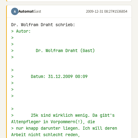
Automat
Gast
2009-12-31 08:27
#1536854
A
> Autor:
>
>
>         Dr. Wolfram Draht (Gast)
>
>
>       Datum: 31.12.2009 00:09
>
>
>
>
>       25k sind wirklich wenig. Da gibt's 
Altenpfleger in Vorpommern(!), die
> nur knapp darunter liegen. Ich will deren 
Arbeit nicht schlecht reden,