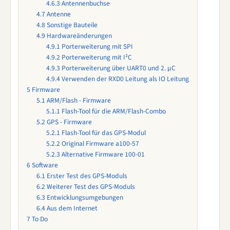
4.6.3
Antennenbuchse
4.7
Antenne
4.8
Sonstige Bauteile
4.9
Hardwareänderungen
4.9.1
Porterweiterung mit SPI
4.9.2
Porterweiterung mit I²C
4.9.3
Porterweiterung über UART0 und 2. µC
4.9.4
Verwenden der RXD0 Leitung als IO Leitung
5
Firmware
5.1
ARM/Flash - Firmware
5.1.1
Flash-Tool für die ARM/Flash-Combo
5.2
GPS - Firmware
5.2.1
Flash-Tool für das GPS-Modul
5.2.2
Original Firmware a100-57
5.2.3
Alternative Firmware 100-01
6
Software
6.1
Erster Test des GPS-Moduls
6.2
Weiterer Test des GPS-Moduls
6.3
Entwicklungsumgebungen
6.4
Aus dem Internet
7
To Do