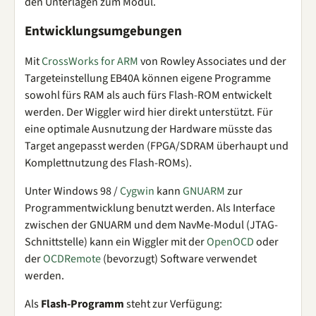
den Unterlagen zum Modul.
Entwicklungsumgebungen
Mit
CrossWorks for ARM
von Rowley Associates und der
Targeteinstellung EB40A können eigene Programme
sowohl fürs RAM als auch fürs Flash-ROM entwickelt
werden. Der Wiggler wird hier direkt unterstützt. Für
eine optimale Ausnutzung der Hardware müsste das
Target angepasst werden (FPGA/SDRAM überhaupt und
Komplettnutzung des Flash-ROMs).
Unter Windows 98 /
Cygwin
kann
GNUARM
zur
Programmentwicklung benutzt werden. Als Interface
zwischen der GNUARM und dem NavMe-Modul (JTAG-
Schnittstelle) kann ein Wiggler mit der
OpenOCD
oder
der
OCDRemote
(bevorzugt) Software verwendet
werden.
Als
Flash-Programm
steht zur Verfügung: