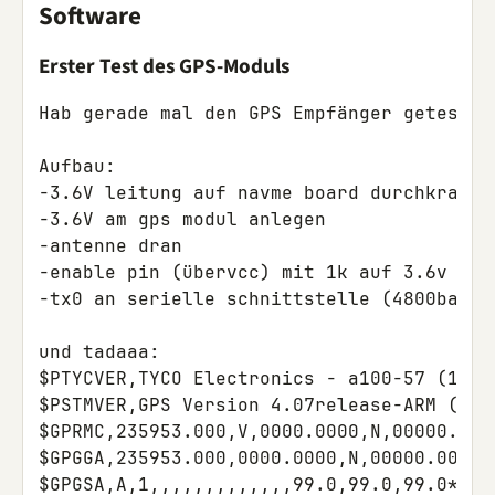
Software
Erster Test des GPS-Moduls
Hab gerade mal den GPS Empfänger getestet.
Aufbau:

-3.6V leitung auf navme board durchkratzen
-3.6V am gps modul anlegen

-antenne dran

-enable pin (übervcc) mit 1k auf 3.6v zieh
-tx0 an serielle schnittstelle (4800baud)

und tadaaa:

$PTYCVER,TYCO Electronics - a100-57 (11:43
$PSTMVER,GPS Version 4.07release-ARM (14:0
$GPRMC,235953.000,V,0000.0000,N,00000.000
$GPGGA,235953.000,0000.0000,N,00000.0000,
$GPGSA,A,1,,,,,,,,,,,,,99.0,99.0,99.0*00
