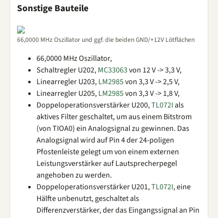
Sonstige Bauteile
66,0000 MHz Oszillator und ggf. die beiden GND/+12V Lötflächen
66,0000 MHz Oszillator,
Schaltregler U202,
MC33063
von 12 V -> 3,3 V,
Linearregler U203,
LM2985
von 3,3 V -> 2,5 V,
Linearregler U205,
LM2985
von 3,3 V -> 1,8 V,
Doppeloperationsverstärker U200,
TL072I
als
aktives Filter geschaltet, um aus einem Bitstrom
(von TIOA0) ein Analogsignal zu gewinnen. Das
Analogsignal wird auf Pin 4 der 24-poligen
Pfostenleiste gelegt um von einem externen
Leistungsverstärker auf Lautsprecherpegel
angehoben zu werden.
Doppeloperationsverstärker U201,
TL072I
, eine
Hälfte unbenutzt, geschaltet als
Differenzverstärker, der das Eingangssignal an Pin