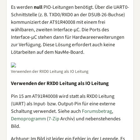
Es werden
null
PIO-Leitungen benötigt. Über die UART0-
Schnittstelle (z. B. TXD0/RXD0 an der DSUB-26-Buchse)
kommuniziert der AT91R40008 mit einem frei
wählbaren, zweiten Interface-µC. Die Ports des
Interface-µC stehen dann für Hardwareerweiterungen
zur Verfügung. Diese Lösung erfordert auch keine
Lötarbeiten auf dem NavMe-Board.
Verwenden der RXD0 Leitung als IO Leitung
Verwenden der RXD0 Leitung als IO Leitung
Pin 15 am AT91R40008 wird statt als RXD0 Leitung
(UART) als Input- bzw. Output-Pin für eine externe
Schaltung verwendet. Siehe auch
Forumsbetrag
,
Demoprogramm
(
7-Zip
Archiv) und nebenstehendes
Bild.
Achtung: Im Bild ist leider ein Fehler in der Legende. Es