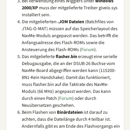
Bei Verwendung eines Wigglers unter
Windows
2000/XP
muss der mitgelieferte Treiber giveio.sys
installiert sein.
Die mitgelieferten
.JOM Dateien
(Batchfiles von
JTAG-O-MAT) müssen auf das Speicherlayout des
NavMe-Moduls angepasst werden. Das betrifft die
Anfangsadresse des Flash-ROMs sowie die
Ansteuerung des Flash-ROMs (
Forum
).
Das mitgelieferte
flasher.bin
erzeugt eine serielle
Debugausgabe, die an der DSUB-26 Buchse vom
NavMe-Board abgegriffen werden kann (115200-
8N1-Kein Handshake). Damit das funktioniert,
muss flasher.bin auf die Taktrate des NavMe-
Moduls (66 MHz) angepasst werden. Das kann
durch einen Patch (
Forum
) oder durch
Neuübersetzen geschehen.
Beim Flashen von
Binärdateien
ist darauf zu
achten, dass die Dateilänge durch 4 teilbar ist.
Andernfalls gibt es am Ende des Flashvorgangs ein