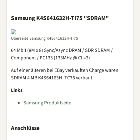
Samsung K4S641632H-TI75 "SDRAM"
Oberseite Samsung K4S641632H-TI75
64 Mbit (8M x 8) Sync/Async DRAM / SDR SDRAM /
Component / PC133 (133MHz @ CL=3)
Auf einer älteren bei EBay verkauften Charge waren
SDRAM 4 MB K4S64163H_TC75 verbaut.
Links
Samsung Produktseite
Anschlüsse