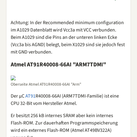
Achtung: In der Recommended minimum configuration
im A1029 Datenblatt wird Vcc3a mit VCC verbunden.
Beim A1029 sind die Pins an der unteren linken Ecke
(Vcc3a bis AGND) belegt, beim X1029 sind sie jedoch fest
mit GND verbunden.
Atmel AT91R40008-66AI "ARM7TDMI"
Oberseite Atmel AT91R40008-66AI "Arm"
Der µC
AT91
R40008-66AI (ARM7TDMI-Familie) ist eine
CPU 32-Bit vom Hersteller Atmel.
Er besitzt 256 kB internes SRAM aber kein internes
Flash-ROM. Zur dauerhaften Programmspeicherung
wird ein externes Flash-ROM (Atmel AT49BV322A)