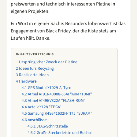
preiswerten und technisch interessanten Platine in
eigenen Projekten.
Ein Wort in eigener Sache: Besonders lobenswert ist das
Engagement von Black Friday, der die Kiste stets am
Laufen hält. Danke.
INHALTSVERZEICHNIS
1
Ursprünglicher Zweck der Platine
2
Ideen fürs Recycling
3
Realisierte Ideen
4
Hardware
4.1
GPS Modul X1029-A, Tyco
4.2
Atmel AT91R40008-66AI "ARM7TDMI"
4.3
Atmel AT49BV322A "FLASH-ROM"
4.4
Actel eX128 "FPGA"
4.5
Samsung K4S641632H-TI75 "SDRAM"
4.6
Anschlüsse
4.6.1
JTAG-Schnittstelle
4.6.2
Große Steckerleiste und Buchse