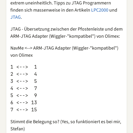
extrem uneinheitlich. Tipps zu JTAG Programmern
finden sich massenweise in den Artikeln
LPC2000
und
JTAG
.
JTAG - Übersetzung zwischen der Pfostenleiste und dem
ARM-JTAG Adapter (Wiggler-"kompatibel") von Olimex:
NavMe <--> ARM-JTAG Adapter (Wiggler-"kompatibel")
von Olimex
1 <-->  1

2 <-->  4

3 <-->  5

4 <-->  7

5 <-->  9

6 <--> 13

Stimmt die Belegung so? (Yes, so funktioniert es bei mir,
Stefan)