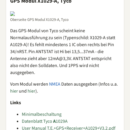
GPS Modul X1029-A, Tyco
Oberseite GPS Modul X1029-A, Tyco
Das GPS-Modul von Tyco scheint keine
Normalausführung zu sein (Typenschild: X1029-A statt
A1029-A)! Es fehlt mindestens 1 IC oben rechts bei Pin
34/nRST. Pin ANTSTAT ist Hi bei 13,5...37mA - die
Antenne zieht aber 12mA@3,3V. ANTSTAT entspricht
also nicht den Solldaten. Und 1PPS wird nicht
ausgegeben.
Vom Modul werden
NMEA
Daten ausgegeben (Infos u.a.
hier
und
hier
).
Links
Minimalbeschaltung
Datenblatt Tyco
A
1029A
User Manual T.E.+GPS+Receiver+A1029+V3.2.pdf