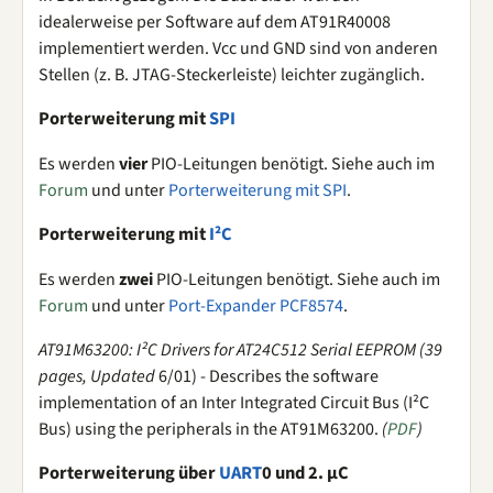
idealerweise per Software auf dem AT91R40008
implementiert werden. Vcc und GND sind von anderen
Stellen (z. B. JTAG-Steckerleiste) leichter zugänglich.
Porterweiterung mit
SPI
Es werden
vier
PIO-Leitungen benötigt. Siehe auch im
Forum
und unter
Porterweiterung mit SPI
.
Porterweiterung mit
I²C
Es werden
zwei
PIO-Leitungen benötigt. Siehe auch im
Forum
und unter
Port-Expander PCF8574
.
AT91M63200: I²C Drivers for AT24C512 Serial EEPROM (39
pages, Updated
6/01) - Describes the software
implementation of an Inter Integrated Circuit Bus (I²C
Bus) using the peripherals in the AT91M63200.
(
PDF
)
Porterweiterung über
UART
0 und 2. µC