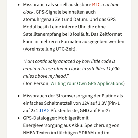
Missbrauch als seriell auslesbare
RTC
real time
clock
. GPS-Signale beinhalten auch
atomuhrgenau Zeit und Datum. Und das GPS
Modul besitzt eine interne Uhr, die ohne
Satellitenempfang bei 0 losläuft. Das Zeitformat
kann in mehreren Formaten ausgegeben werden
(Voreinstellung UTC-Zeit).
“I am continually amazed by how little code is
required to use atomic clocks in satellites 11,000
miles above my head.”
(Jon Person,
Writing Your Own GPS Applications
)
Missbrauch der Stromversorgung der Platine als
einfaches Schaltnetzteil von 12V auf 3,3V (Pin-1
auf 2x4
JTAG
Pfostenleiste; GND auf Pin-2)
GPS-Datalogger: Mobilgerät mit
Energieversorgung aus Akku. Speicherung von
NMEA Texten im flüchtigen SDRAM und im