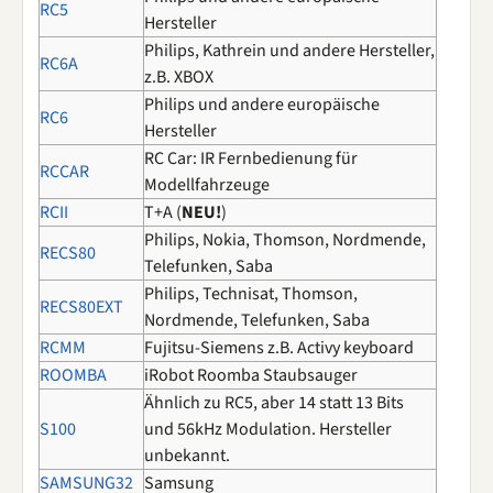
RC5
Hersteller
Philips, Kathrein und andere Hersteller,
RC6A
z.B. XBOX
Philips und andere europäische
RC6
Hersteller
RC Car: IR Fernbedienung für
RCCAR
Modellfahrzeuge
RCII
T+A (
NEU!
)
Philips, Nokia, Thomson, Nordmende,
RECS80
Telefunken, Saba
Philips, Technisat, Thomson,
RECS80EXT
Nordmende, Telefunken, Saba
RCMM
Fujitsu-Siemens z.B. Activy keyboard
ROOMBA
iRobot Roomba Staubsauger
Ähnlich zu RC5, aber 14 statt 13 Bits
S100
und 56kHz Modulation. Hersteller
unbekannt.
SAMSUNG32
Samsung