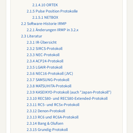
2.1.4.10
ORTEK
2.1.5
Pulse Position Protokolle
2.1.5.1
NETBOX
2.2
Software-Historie IRMP
2.2.1
Änderungen IRMP in 3.2.x
2.3
Literatur
2.3.1
IR-Übersicht
2.3.2
SIRCS-Protokoll
2.3.3
NEC-Protokoll
2.3.4
ACP24-Protokoll
2.3.5
LGAIR-Protokoll
2.3.6
NEC16-Protokoll (JVC)
2.3.7
SAMSUNG-Protokoll
2.3.8
MATSUHITA-Protokoll
2.3.9
KASEIKYO-Protokoll (auch "Japan-Protokoll")
2.3.10
RECS80- und RECS80-Extended-Protokoll
2.3.11
RC5- und RC5x-Protokoll
2.3.12
Denon-Protokoll
2.3.13
RC6 und RC6A-Protokoll
2.3.14
Bang & Olufsen
2.3.15
Grundig-Protokoll