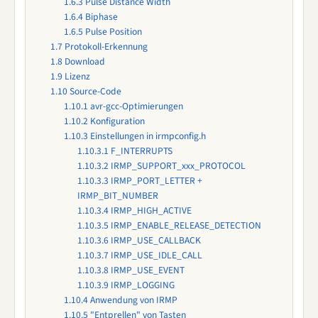
1.6.3
Pulse Distance Width
1.6.4
Biphase
1.6.5
Pulse Position
1.7
Protokoll-Erkennung
1.8
Download
1.9
Lizenz
1.10
Source-Code
1.10.1
avr-gcc-Optimierungen
1.10.2
Konfiguration
1.10.3
Einstellungen in irmpconfig.h
1.10.3.1
F_INTERRUPTS
1.10.3.2
IRMP_SUPPORT_xxx_PROTOCOL
1.10.3.3
IRMP_PORT_LETTER +
IRMP_BIT_NUMBER
1.10.3.4
IRMP_HIGH_ACTIVE
1.10.3.5
IRMP_ENABLE_RELEASE_DETECTION
1.10.3.6
IRMP_USE_CALLBACK
1.10.3.7
IRMP_USE_IDLE_CALL
1.10.3.8
IRMP_USE_EVENT
1.10.3.9
IRMP_LOGGING
1.10.4
Anwendung von IRMP
1.10.5
"Entprellen" von Tasten