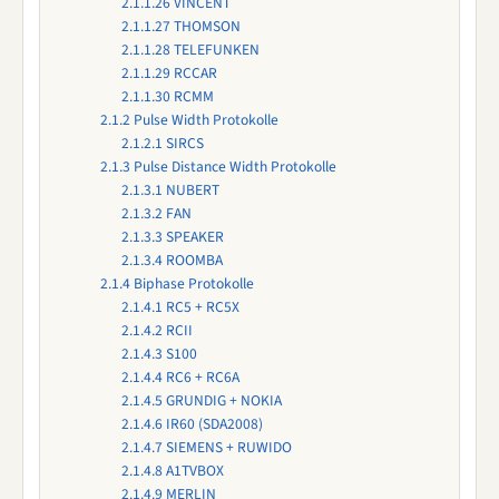
2.1.1.26
VINCENT
2.1.1.27
THOMSON
2.1.1.28
TELEFUNKEN
2.1.1.29
RCCAR
2.1.1.30
RCMM
2.1.2
Pulse Width Protokolle
2.1.2.1
SIRCS
2.1.3
Pulse Distance Width Protokolle
2.1.3.1
NUBERT
2.1.3.2
FAN
2.1.3.3
SPEAKER
2.1.3.4
ROOMBA
2.1.4
Biphase Protokolle
2.1.4.1
RC5 + RC5X
2.1.4.2
RCII
2.1.4.3
S100
2.1.4.4
RC6 + RC6A
2.1.4.5
GRUNDIG + NOKIA
2.1.4.6
IR60 (SDA2008)
2.1.4.7
SIEMENS + RUWIDO
2.1.4.8
A1TVBOX
2.1.4.9
MERLIN