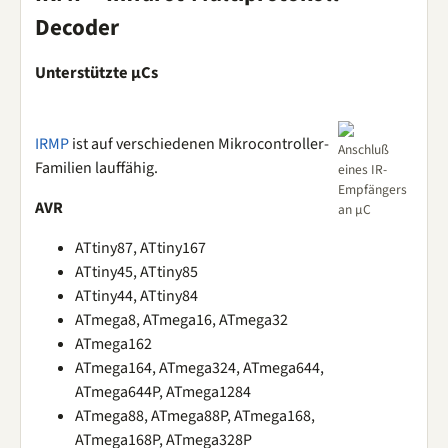
Decoder
Unterstützte µCs
IRMP
ist auf verschiedenen Mikrocontroller-
Anschluß
Familien lauffähig.
eines IR-
Empfängers
AVR
an µC
ATtiny87, ATtiny167
ATtiny45, ATtiny85
ATtiny44, ATtiny84
ATmega8, ATmega16, ATmega32
ATmega162
ATmega164, ATmega324, ATmega644,
ATmega644P, ATmega1284
ATmega88, ATmega88P, ATmega168,
ATmega168P, ATmega328P