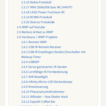
2.3.16
Nokia-Protokoll
2.3.17
IR60 (SDA2008 bzw. MC14497P)
2.3.18
LEGO Power Functions RC
2.3.19
RCMM-Protokoll
2.3.20
Diverse Protokolle
2.4
IRMP auf Youtube
2.5
Weitere Artikel zu IRMP
2.6
Hardware / IRMP-Projekte
2.6.1
Remote IRMP
2.6.2
USB IR Remote Receiver
2.6.3
USB IR Empfänger/Sender/Einschalter mit
Wakeup-Timer
2.6.4
USBASP
2.6.5
Servo-gesteuerter IR-Sender
2.6.6
Lernfähige IR-Fernbedienung
2.6.7
AVR Moodlight
2.6.8
Infinity-Mirror-LED-Deckenlampe
2.6.9
Kinosteuerung
2.6.10
Phasenanschnittsdimmer
2.6.11
IRDioder – Ikea Dioder Hack
2.6.12
Expedit Coffee Bar