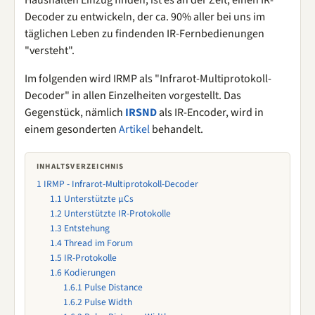
Haushalten Einzug finden, ist es an der Zeit, einen IR-
Decoder zu entwickeln, der ca. 90% aller bei uns im
täglichen Leben zu findenden IR-Fernbedienungen
"versteht".
Im folgenden wird IRMP als "Infrarot-Multiprotokoll-
Decoder" in allen Einzelheiten vorgestellt. Das
Gegenstück, nämlich
IRSND
als IR-Encoder, wird in
einem gesonderten
Artikel
behandelt.
INHALTSVERZEICHNIS
1
IRMP - Infrarot-Multiprotokoll-Decoder
1.1
Unterstützte µCs
1.2
Unterstützte IR-Protokolle
1.3
Entstehung
1.4
Thread im Forum
1.5
IR-Protokolle
1.6
Kodierungen
1.6.1
Pulse Distance
1.6.2
Pulse Width