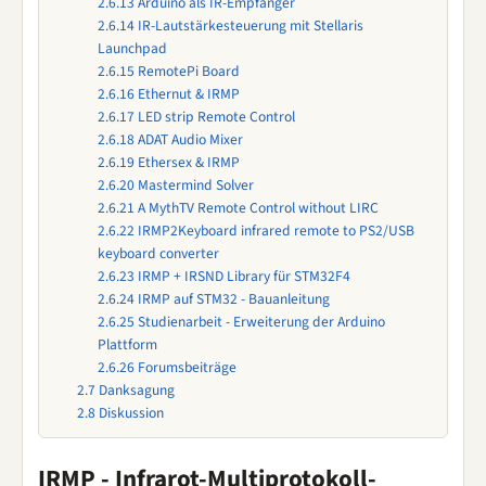
2.6.13
Arduino als IR-Empfänger
2.6.14
IR-Lautstärkesteuerung mit Stellaris
Launchpad
2.6.15
RemotePi Board
2.6.16
Ethernut & IRMP
2.6.17
LED strip Remote Control
2.6.18
ADAT Audio Mixer
2.6.19
Ethersex & IRMP
2.6.20
Mastermind Solver
2.6.21
A MythTV Remote Control without LIRC
2.6.22
IRMP2Keyboard infrared remote to PS2/USB
keyboard converter
2.6.23
IRMP + IRSND Library für STM32F4
2.6.24
IRMP auf STM32 - Bauanleitung
2.6.25
Studienarbeit - Erweiterung der Arduino
Plattform
2.6.26
Forumsbeiträge
2.7
Danksagung
2.8
Diskussion
IRMP - Infrarot-Multiprotokoll-