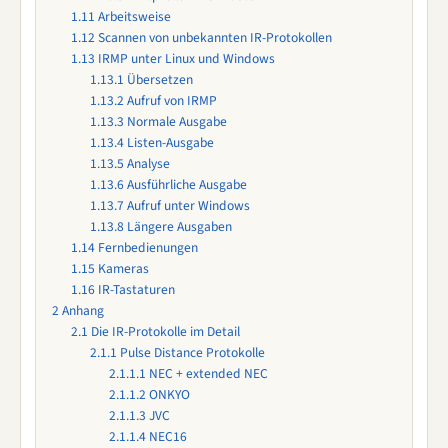
1.11
Arbeitsweise
1.12
Scannen von unbekannten IR-Protokollen
1.13
IRMP unter Linux und Windows
1.13.1
Übersetzen
1.13.2
Aufruf von IRMP
1.13.3
Normale Ausgabe
1.13.4
Listen-Ausgabe
1.13.5
Analyse
1.13.6
Ausführliche Ausgabe
1.13.7
Aufruf unter Windows
1.13.8
Längere Ausgaben
1.14
Fernbedienungen
1.15
Kameras
1.16
IR-Tastaturen
2
Anhang
2.1
Die IR-Protokolle im Detail
2.1.1
Pulse Distance Protokolle
2.1.1.1
NEC + extended NEC
2.1.1.2
ONKYO
2.1.1.3
JVC
2.1.1.4
NEC16