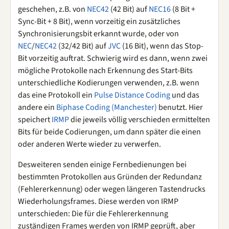
geschehen, z.B. von
NEC42
(42 Bit) auf
NEC16
(8 Bit +
Sync-Bit + 8 Bit), wenn vorzeitig ein zusätzliches
Synchronisierungsbit erkannt wurde, oder von
NEC
/
NEC42
(32/42 Bit) auf
JVC
(16 Bit), wenn das Stop-
Bit vorzeitig auftrat. Schwierig wird es dann, wenn zwei
mögliche Protokolle nach Erkennung des Start-Bits
unterschiedliche Kodierungen verwenden, z.B. wenn
das eine Protokoll ein
Pulse Distance Coding
und das
andere ein
Biphase Coding (Manchester)
benutzt. Hier
speichert
IRMP
die jeweils völlig verschieden ermittelten
Bits für beide Codierungen, um dann später die einen
oder anderen Werte wieder zu verwerfen.
Desweiteren senden einige Fernbedienungen bei
bestimmten Protokollen aus Gründen der Redundanz
(Fehlererkennung) oder wegen längeren Tastendrucks
Wiederholungsframes. Diese werden von IRMP
unterschieden: Die für die Fehlererkennung
zuständigen Frames werden von IRMP geprüft, aber