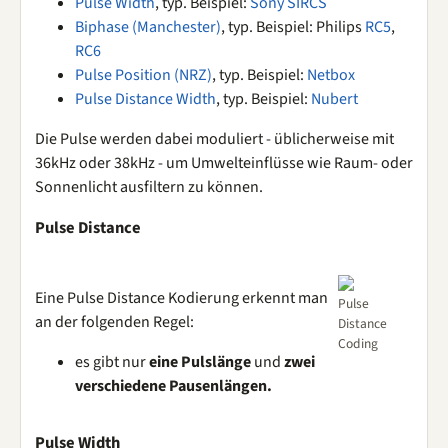
Pulse Width
, typ. Beispiel:
Sony SIRCS
Biphase (Manchester)
, typ. Beispiel: Philips
RC5
,
RC6
Pulse Position (NRZ)
, typ. Beispiel:
Netbox
Pulse Distance Width
, typ. Beispiel:
Nubert
Die Pulse werden dabei moduliert - üblicherweise mit
36kHz oder 38kHz - um Umwelteinflüsse wie Raum- oder
Sonnenlicht ausfiltern zu können.
Pulse Distance
Eine Pulse Distance Kodierung erkennt man
Pulse
an der folgenden Regel:
Distance
Coding
es gibt nur
eine Pulslänge
und
zwei
verschiedene Pausenlängen.
Pulse Width