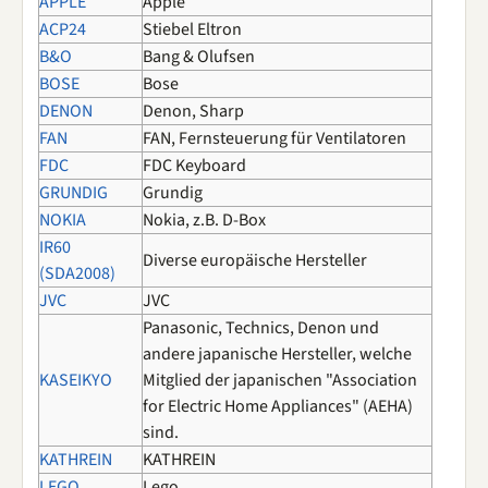
APPLE
Apple
ACP24
Stiebel Eltron
B&O
Bang & Olufsen
BOSE
Bose
DENON
Denon, Sharp
FAN
FAN, Fernsteuerung für Ventilatoren
FDC
FDC Keyboard
GRUNDIG
Grundig
NOKIA
Nokia, z.B. D-Box
IR60
Diverse europäische Hersteller
(SDA2008)
JVC
JVC
Panasonic, Technics, Denon und
andere japanische Hersteller, welche
KASEIKYO
Mitglied der japanischen "Association
for Electric Home Appliances" (AEHA)
sind.
KATHREIN
KATHREIN
LEGO
Lego