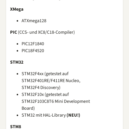
XMega
ATXmega128
PIC
(CCS- und XC8/C18-Compiler)
PIC12F1840
PIC18F4520
STM32
STM32F4xx (getestet auf
STM32F401RE/F411RE Nucleo,
STM32F4 Discovery)
STM32F10x (getestet auf
STM32F103C8T6 Mini Development
Board)
STM32 mit HAL-Library
(NEU!)
STM8