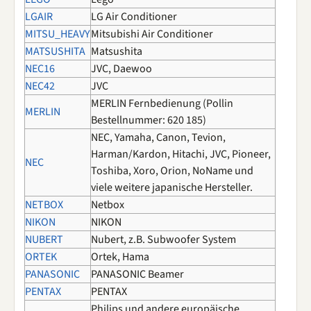
LGAIR
LG Air Conditioner
MITSU_HEAVY
Mitsubishi Air Conditioner
MATSUSHITA
Matsushita
NEC16
JVC, Daewoo
NEC42
JVC
MERLIN Fernbedienung (Pollin
MERLIN
Bestellnummer: 620 185)
NEC, Yamaha, Canon, Tevion,
Harman/Kardon, Hitachi, JVC, Pioneer,
NEC
Toshiba, Xoro, Orion, NoName und
viele weitere japanische Hersteller.
NETBOX
Netbox
NIKON
NIKON
NUBERT
Nubert, z.B. Subwoofer System
ORTEK
Ortek, Hama
PANASONIC
PANASONIC Beamer
PENTAX
PENTAX
Philips und andere europäische