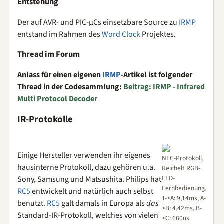
Entstehung
Der auf AVR- und PIC-µCs einsetzbare Source zu
IRMP
entstand im Rahmen des
Word Clock
Projektes.
Thread im Forum
Anlass für einen eigenen
IRMP
-Artikel ist folgender
Thread in der Codesammlung:
Beitrag: IRMP - Infrared
Multi Protocol Decoder
IR-Protokolle
Einige Hersteller verwenden ihr eigenes
NEC-Protokoll,
hausinterne Protokoll, dazu gehören u.a.
Reichelt RGB-
LED-
Sony, Samsung und Matsushita. Philips hat
Fernbedienung,
RC5
entwickelt und natürlich auch selbst
T->A: 9,14ms, A-
benutzt.
RC5
galt damals in Europa als
das
>B: 4,42ms, B-
Standard-IR-Protokoll, welches von vielen
>C: 660us