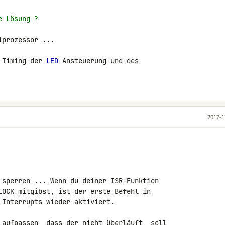
e Lösung ?
prozessor ...

 Timing der 
LED
 Ansteuerung und des 

2017-1
 sperren ... Wenn du deiner ISR-Funktion 

LOCK mitgibst, ist der erste Befehl in 

Interrupts wieder aktiviert.

 aufpassen, dass der nicht überläuft, soll 
