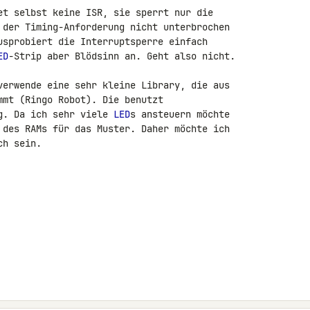
et selbst keine ISR, sie sperrt nur die 

 der Timing-Anforderung nicht unterbrochen 

usprobiert die Interruptsperre einfach 

ED
-Strip aber Blödsinn an. Geht also nicht.

verwende eine sehr kleine Library, die aus 

mmt (Ringo Robot). Die benutzt 

g. Da ich sehr viele 
LED
s ansteuern möchte 

 des RAMs für das Muster. Daher möchte ich 

h sein.
