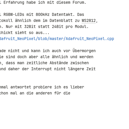
l Erfahrung habe ich mit diesem Forum.

l RGBW-LEDs mit 800kHz Datentakt. Das 

tokoll ähnlich dem im Datenblatt zu 
WS2812
, 

n. Nur mit 32Bit statt 24Bit pro Modul.

dafruit_NeoPixel/blob/master/Adafruit_NeoPixel.cpp
ade nicht und kann ich auch vor Übermorgen 

ie sind doch aber alle ähnlich und werden 

n, dass man zeitliche Abstände zwischen 

und daher der Interrupt nicht längere Zeit 

hmal antwortet probiere ich es lieber 

chon mal an die anderen für die 
