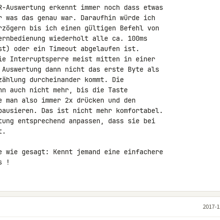
R-Auswertung erkennt immer noch dass etwas 

r was das genau war. Daraufhin würde ich 

rzögern bis ich einen gültigen Befehl von 

ernbedienung wiederholt alle ca. 100ms 

st) oder ein Timeout abgelaufen ist. 

ie Interruptsperre meist mitten in einer 

 Auswertung dann nicht das erste Byte als 

zählung durcheinander kommt. Die 

nn auch nicht mehr, bis die Taste 

pausieren. Das ist nicht mehr komfortabel. 

tung entsprechend anpassen, dass sie bei 

.

e wie gesagt: Kennt jemand eine einfachere 

s !
2017-1