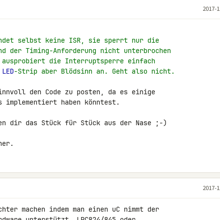
2017-1
ndet selbst keine ISR, sie sperrt nur die
nd der Timing-Anforderung nicht unterbrochen
 ausprobiert die Interruptsperre einfach
 
LED
-Strip aber Blödsinn an. Geht also nicht.
innvoll den Code zu posten, da es einige 

s implementiert haben könntest.

en dir das Stück für Stück aus der Nase ;-)

her.
2017-1
chter machen indem man einen uC nimmt der 

rdware unterstützt, 
LPC824
/845 oder 
