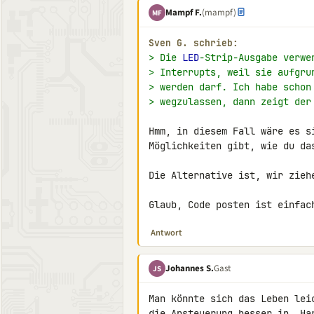
Mampf F.
(mampf)
MF
Sven G. schrieb:
> Die 
LED
-Strip-Ausgabe verwe
> Interrupts, weil sie aufgru
> werden darf. Ich habe schon
> wegzulassen, dann zeigt der
Hmm, in diesem Fall wäre es s
Möglichkeiten gibt, wie du da
Die Alternative ist, wir zieh
Glaub, Code posten ist einfac
Antwort
Johannes S.
Gast
JS
Man könnte sich das Leben lei
die Ansteuerung besser in  Ha