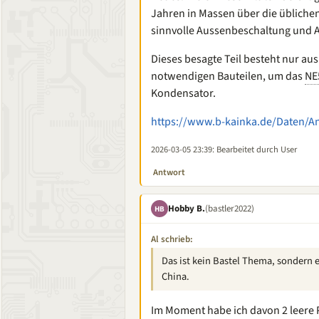
Jahren in Massen über die übliche
sinnvolle Aussenbeschaltung und 
Dieses besagte Teil besteht nur a
notwendigen Bauteilen, um das
NE
Kondensator.
https://www.b-kainka.de/Daten/A
2026-03-05 23:39
: Bearbeitet durch User
Antwort
Hobby B.
(bastler2022)
HB
Al schrieb:
Das ist kein Bastel Thema, sondern e
China.
Im Moment habe ich davon 2 leere 