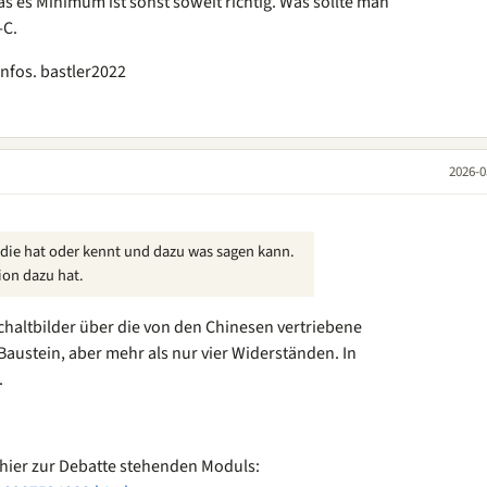
as es Minimum ist sonst soweit richtig. Was sollte man
-C.
nfos. bastler2022
2026-0
r die hat oder kennt und dazu was sagen kann.
ion dazu hat.
Schaltbilder über die von den Chinesen vertriebene
austein, aber mehr als nur vier Widerständen. In
.
 hier zur Debatte stehenden Moduls: