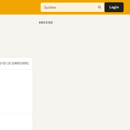
Login
ANZEIGE
3-05 19:10
#8018992