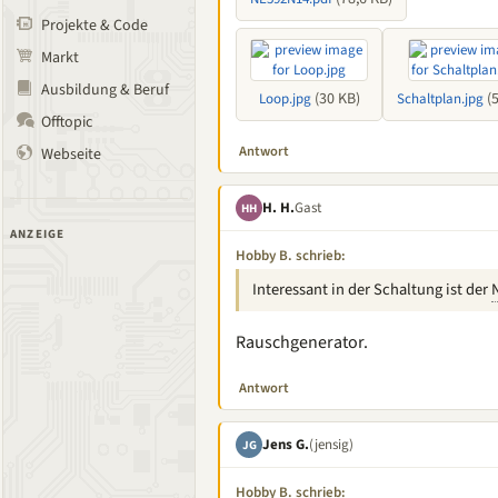
Projekte & Code
Markt
Ausbildung & Beruf
(30 KB)
(5
Loop.jpg
Schaltplan.jpg
Offtopic
Antwort
Webseite
H. H.
Gast
HH
ANZEIGE
Hobby B. schrieb:
Interessant in der Schaltung ist der
Rauschgenerator.
Antwort
Jens G.
(jensig)
JG
Hobby B. schrieb: