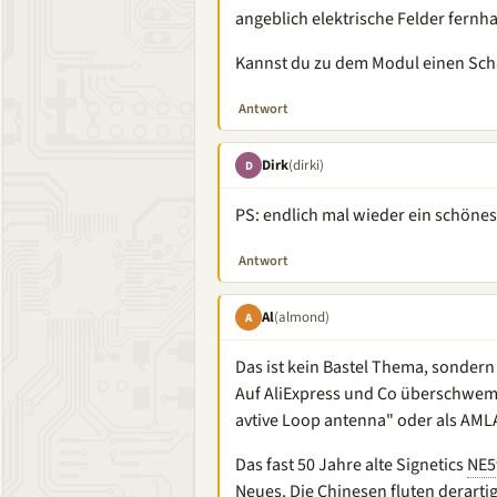
angeblich elektrische Felder fernha
Kannst du zu dem Modul einen Sch
Antwort
Dirk
(dirki)
D
PS: endlich mal wieder ein schön
Antwort
Al
(almond)
A
Das ist kein Bastel Thema, sondern 
Auf AliExpress und Co überschwem
avtive Loop antenna" oder als AMLA
Das fast 50 Jahre alte Signetics
NE5
Neues. Die Chinesen fluten derarti