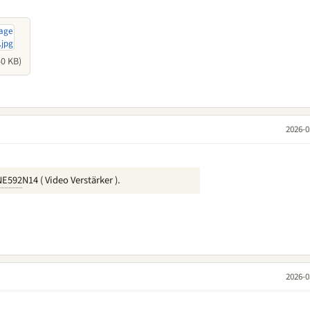
0 KB)
2026-0
NE592
N14 ( Video Verstärker ).
2026-0