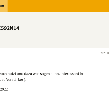
rum
E592N14
2026-0
 euch nutzt und dazu was sagen kann. Interessant in
deo Verstärker ).
r2022