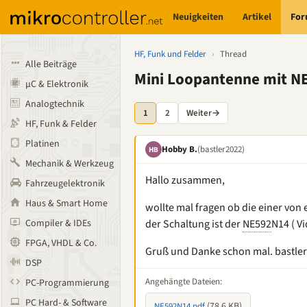
Neuigkeiten
Artikel
Fo
HF, Funk und Felder
›
Thread
Alle Beiträge
Mini Loopantenne mit N
µC & Elektronik
Analogtechnik
1
2
Weiter
→
HF, Funk & Felder
Platinen
Hobby B.
(bastler2022)
HB
Mechanik & Werkzeug
Hallo zusammen,
Fahrzeugelektronik
Haus & Smart Home
wollte mal fragen ob die einer von
Compiler & IDEs
der Schaltung ist der
NE592
N14 ( Vi
FPGA, VHDL & Co.
Gruß und Danke schon mal. bastle
DSP
Angehängte Dateien:
PC-Programmierung
PC Hard- & Software
(78,6 KB)
NE592N14.pdf