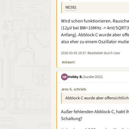
NE592
Wird schon funktionieren. Rauschw
(12µV bei BW=10MHz -> 4nV/SQRT(Hz)
Anfang). Abblock-C wurde aber offe
also eher zu einem Oszillator mutie
2026-03-05 19:37
: Bearbeitet durch User
Antwort
Hobby B.
(bastler2022)
HB
Jens G. schrieb:
Abblock-C wurde aber offensichtlich
Außer fehlenden Abblock-C, habt i
Schaltung?