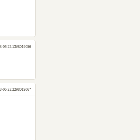
3-05 22:13
#8019056
3-05 23:22
#8019067