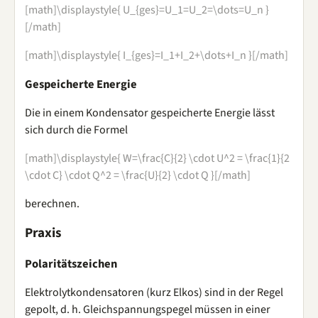
[math]\displaystyle{ U_{ges}=U_1=U_2=\dots=U_n }
[/math]
[math]\displaystyle{ I_{ges}=I_1+I_2+\dots+I_n }[/math]
Gespeicherte Energie
Die in einem Kondensator gespeicherte Energie lässt
sich durch die Formel
[math]\displaystyle{ W=\frac{C}{2} \cdot U^2 = \frac{1}{2
\cdot C} \cdot Q^2 = \frac{U}{2} \cdot Q }[/math]
berechnen.
Praxis
Polaritätszeichen
Elektrolytkondensatoren (kurz Elkos) sind in der Regel
gepolt, d. h. Gleichspannungspegel müssen in einer