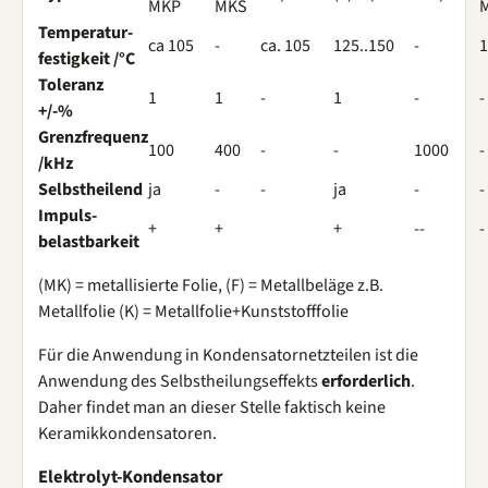
MKP
MKS
Temperatur-
ca 105
-
ca. 105
125..150
-
1
festigkeit /°C
Toleranz
1
1
-
1
-
-
+/-%
Grenzfrequenz
100
400
-
-
1000
-
/kHz
Selbstheilend
ja
-
-
ja
-
-
Impuls-
+
+
+
--
-
belastbarkeit
(MK) = metallisierte Folie, (F) = Metallbeläge z.B.
Metallfolie (K) = Metallfolie+Kunststofffolie
Für die Anwendung in Kondensatornetzteilen ist die
Anwendung des Selbstheilungseffekts
erforderlich
.
Daher findet man an dieser Stelle faktisch keine
Keramikkondensatoren.
Elektrolyt-Kondensator