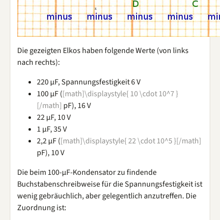
Die gezeigten Elkos haben folgende Werte (von links
nach rechts):
220 µF, Spannungsfestigkeit 6 V
100 µF (
[math]\displaystyle{ 10 \cdot 10^7 }
[/math]
pF), 16 V
22 µF, 10 V
1 µF, 35 V
2,2 µF (
[math]\displaystyle{ 22 \cdot 10^5 }[/math]
pF), 10 V
Die beim 100-µF-Kondensator zu findende
Buchstabenschreibweise für die Spannungsfestigkeit ist
wenig gebräuchlich, aber gelegentlich anzutreffen. Die
Zuordnung ist: