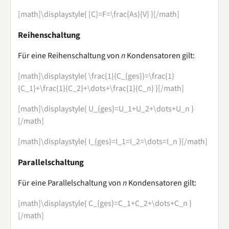
[math]\displaystyle{ [C]=F=\frac{As}{V} }[/math]
Reihenschaltung
Für eine Reihenschaltung von
n
Kondensatoren gilt:
[math]\displaystyle{ \frac{1}{C_{ges}}=\frac{1}
{C_1}+\frac{1}{C_2}+\dots+\frac{1}{C_n} }[/math]
[math]\displaystyle{ U_{ges}=U_1+U_2+\dots+U_n }
[/math]
[math]\displaystyle{ I_{ges}=I_1=I_2=\dots=I_n }[/math]
Parallelschaltung
Für eine Parallelschaltung von
n
Kondensatoren gilt:
[math]\displaystyle{ C_{ges}=C_1+C_2+\dots+C_n }
[/math]