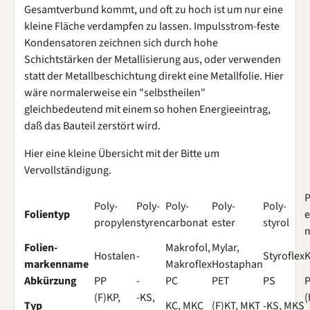
Gesamtverbund kommt, und oft zu hoch ist um nur eine
kleine Fläche verdampfen zu lassen. Impulsstrom-feste
Kondensatoren zeichnen sich durch hohe
Schichtstärken der Metallisierung aus, oder verwenden
statt der Metallbeschichtung direkt eine Metallfolie. Hier
wäre normalerweise ein "selbstheilen"
gleichbedeutend mit einem so hohen Energieeintrag,
daß das Bauteil zerstört wird.
Hier eine kleine Übersicht mit der Bitte um
Vervollständigung.
P
Poly-
Poly-
Poly-
Poly-
Poly-
Folientyp
e
propylen
styren
carbonat
ester
styrol
n
Folien-
Makrofol,
Mylar,
Hostalen
-
Styroflex
K
markenname
Makroflex
Hostaphan
Abkürzung
PP
-
PC
PET
PS
(F)KP,
-KS,
(
Typ
KC, MKC
(F)KT, MKT
-KS, MKS