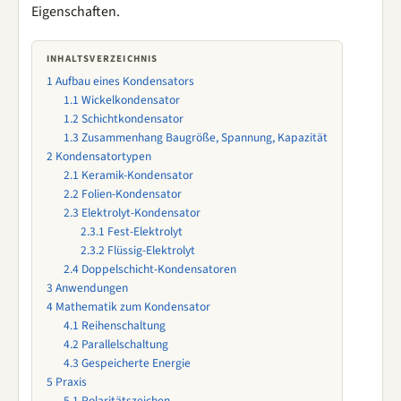
Eigenschaften.
INHALTSVERZEICHNIS
1
Aufbau eines Kondensators
1.1
Wickelkondensator
1.2
Schichtkondensator
1.3
Zusammenhang Baugröße, Spannung, Kapazität
2
Kondensatortypen
2.1
Keramik-Kondensator
2.2
Folien-Kondensator
2.3
Elektrolyt-Kondensator
2.3.1
Fest-Elektrolyt
2.3.2
Flüssig-Elektrolyt
2.4
Doppelschicht-Kondensatoren
3
Anwendungen
4
Mathematik zum Kondensator
4.1
Reihenschaltung
4.2
Parallelschaltung
4.3
Gespeicherte Energie
5
Praxis
5.1
Polaritätszeichen