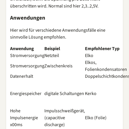
überschritten wird. Normal sind hier 2,3..2,5V.
Anwendungen
Hier wird für verschiedene Anwendungsfälle eine
sinnvolle Lösung empfohlen.
Anwendung
Beispiel
Empfohlener Typ
Stromversorgung
Netzteil
Elko
Elkos,
Stromversorgung
Zwischenkreis
Folienkondensatoren
Datenerhalt
Doppelschichtkonden
Energiespeicher
digitale Schaltungen
Kerko
Hohe
Impulsschweißgerät,
Impulsenergie
(capacitive
Elko (Folie)
x00ms
discharge)