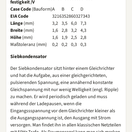
festigkeit /V
Case Code
(Bauform)
A
B
C
D
EIA Code
3216
3528
6032
7343
Länge
(mm)
3,2
3,5
6,0
7,3
Breite
(mm)
1,6
2,8
3,2
4,3
Höhe
(mm)
1,6
1,9
2,5
2,8
Maßtoleranz (mm)
0,2
0,2
0,3
0,3
Siebkondensator
Der Siebkondensator sitzt hinter einem Gleichrichter
und hat die Aufgabe, aus einer gleichgerichteten,
pulsierenden Spannung, eine annähernd konstante
Gleichspannung mit nur wenig Welligkeit (engl. Ripple)
zu machen. Er wird periodisch geladen und muss
während der Ladepausen, wenn die
Eingangssspannung vor dem Gleichrichter kleiner als
die Ausgangsspannung ist, den Ausgang mit Strom
versorgen. Man findet ihn in allen klassischen Netzteilen