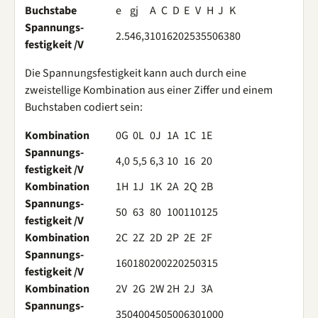
Buchstabe
e
g
j
A
C
D
E
V
H
J
K
Spannungs-
2.5
4
6,3
10
16
20
25
35
50
63
80
festigkeit /V
Die Spannungsfestigkeit kann auch durch eine
zweistellige Kombination aus einer Ziffer und einem
Buchstaben codiert sein:
Kombination
0G
0L
0J
1A
1C
1E
Spannungs-
4,0
5,5
6,3
10
16
20
festigkeit /V
Kombination
1H
1J
1K
2A
2Q
2B
Spannungs-
50
63
80
100
110
125
festigkeit /V
Kombination
2C
2Z
2D
2P
2E
2F
Spannungs-
160
180
200
220
250
315
festigkeit /V
Kombination
2V
2G
2W
2H
2J
3A
Spannungs-
350
400
450
500
630
1000