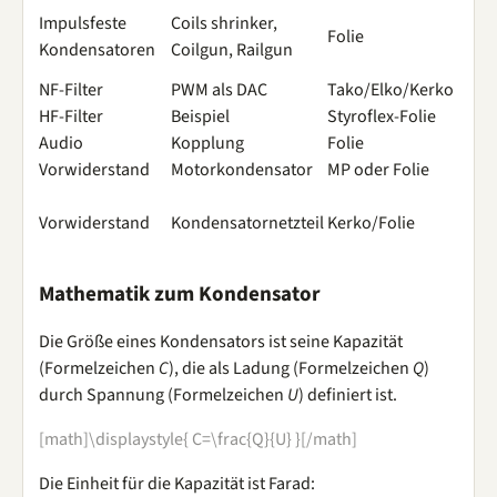
Impulsfeste
Coils shrinker,
Folie
Kondensatoren
Coilgun, Railgun
NF-Filter
PWM als DAC
Tako/Elko/Kerko
HF-Filter
Beispiel
Styroflex-Folie
Audio
Kopplung
Folie
Vorwiderstand
Motorkondensator
MP oder Folie
Vorwiderstand
Kondensatornetzteil
Kerko/Folie
Mathematik zum Kondensator
Die Größe eines Kondensators ist seine Kapazität
(Formelzeichen
C
), die als Ladung (Formelzeichen
Q
)
durch Spannung (Formelzeichen
U
) definiert ist.
[math]\displaystyle{ C=\frac{Q}{U} }[/math]
Die Einheit für die Kapazität ist Farad: