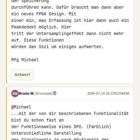
der Speicherung 

durchführen kann. Dafür braucht man dann aber 
ein neues 
FPGA
 Design. Mit 

einer min, max Erfassung ist hier dann auch ein 
Peakdedekt möglich. Hier 

tritt der Untersamplingeffekt dann nicht mehr 
auf. Diese Funktionen 

würden das Oszi um einiges aufwerten.

Mfg Michael
Antwort
Bruno W.
(brunowe)
2009-07-14 16:37
#1334438
BW
@Michael

...mit der von dir beschriebenen Funktionalität 
bist du schon fast an 

der Funktionsweise eines DPO. (Farblich) 
Unterschiedliche Darstellung 

des Signalpegels je nach Häufigkeit des 