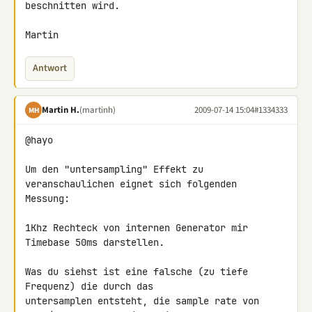
beschnitten wird.

Martin
Antwort
Martin H.
(martinh)
2009-07-14 15:04
#1334333
MH
@hayo

Um den "untersampling" Effekt zu 
veranschaulichen eignet sich folgenden 

Messung:

1Khz Rechteck von internen Generator mir 
Timebase 50ms darstellen.

Was du siehst ist eine falsche (zu tiefe 
Frequenz) die durch das 

untersamplen entsteht, die sample rate von 