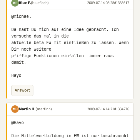
Blue F.
(blueflash)
2009-07-14 08:28
#1333617
BF
@Michael

Da hast Du mich auf eine Idee gebracht. Ich 
versuche das mal in die 

aktuelle beta FW mit einfließen zu lassen. Wenn 
Dir noch weitere 

pfiffige Funktionen einfallen, immer raus 
damit!

Hayo
Antwort
Martin H.
(martinh)
2009-07-14 14:21
#1334276
MH
@Hayo

Die Mittelwertbildung in FW ist nur beschraenkt 