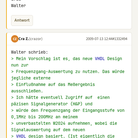
Walter
Antwort
Cra Z.
(crazor)
2009-07-13 12:44
#1332494
CZ
> Mein Vorschlag ist es, das neue 
VHDL
 Design 
nun zur
> Frequenzgang-Auswertung zu nutzen. Das würde 
jegliche externe
> Einflußnahme auf das Meßergebnis 
ausschließen.
> Ich hätte eventuell Zugriff auf  einen 
päzisen Signalgenerator (H&P) und
> würde den Frequenzgang der Eingangsstufe von 
0,1MHz bis 200MHz an meinem
> unverbastelten W2024 aufnehmen, wobei die 
Signalauswertung auf dem neuen
> 
VHDL
 design basiert. (Ist eigentlich die 