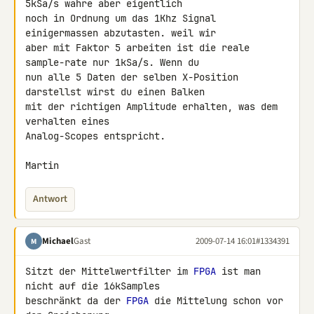
5kSa/s wahre aber eigentlich 

noch in Ordnung um das 1Khz Signal 
einigermassen abzutasten. weil wir 

aber mit Faktor 5 arbeiten ist die reale 
sample-rate nur 1kSa/s. Wenn du 

nun alle 5 Daten der selben X-Position 
darstellst wirst du einen Balken 

mit der richtigen Amplitude erhalten, was dem 
verhalten eines 

Analog-Scopes entspricht.

Martin
Antwort
Michael
Gast
2009-07-14 16:01
#1334391
M
Sitzt der Mittelwertfilter im 
FPGA
 ist man 
nicht auf die 16kSamples 

beschränkt da der 
FPGA
 die Mittelung schon vor 