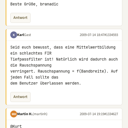
Beste Grüße, branadic
Antwort
Karl
Gast
2009-07-14 18:47
#1334593
K
Seid euch bewusst, dass eine Mittelwertbildung 
ein schlechtes FIR 

Tiefpassfilter ist! Natürlich wird dadurch auch 
die Rauschspannung 

verringert. Rauschspannung = f(Bandbreite). Auf 
jeden Fall sollte das 

dem Benutzer überlassen werden.
Antwort
Martin H.
(martinh)
2009-07-14 19:19
#1334627
MH
@Kurt
