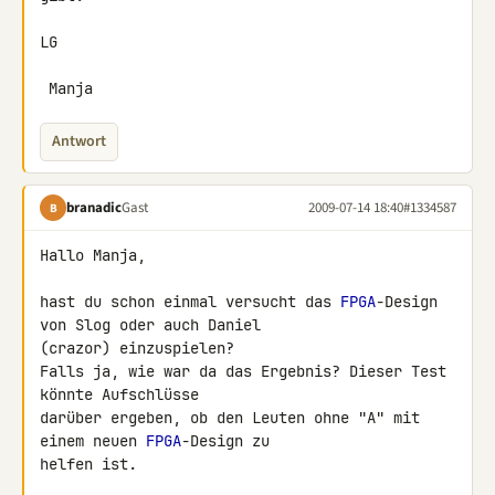
LG

 Manja
Antwort
branadic
Gast
2009-07-14 18:40
#1334587
B
Hallo Manja,

hast du schon einmal versucht das 
FPGA
-Design 
von Slog oder auch Daniel 

(crazor) einzuspielen?

Falls ja, wie war da das Ergebnis? Dieser Test 
könnte Aufschlüsse 

darüber ergeben, ob den Leuten ohne "A" mit 
einem neuen 
FPGA
-Design zu 

helfen ist.
