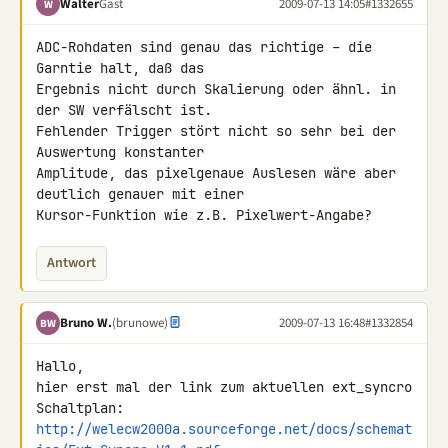
Walter
Gast
2009-07-13 14:05
#1332655
W
ADC-Rohdaten sind genau das richtige – die 
Garntie halt, daß das 

Ergebnis nicht durch Skalierung oder ähnl. in 
der SW verfälscht ist. 

Fehlender Trigger stört nicht so sehr bei der 
Auswertung konstanter 

Amplitude, das pixelgenaue Auslesen wäre aber 
deutlich genauer mit einer 

Kursor-Funktion wie z.B. Pixelwert-Angabe?
Antwort
Bruno W.
(brunowe)
2009-07-13 16:48
#1332854
BW
Hallo,

hier erst mal der link zum aktuellen ext_syncro 
http://welecw2000a.sourceforge.net/docs/schemat