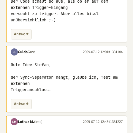
Der Code schaut so aus, als ob er auf dem 
externen Trigger-Eingang 

versucht zu trigger. Aber alles bissl 
unübersichtlich ;-)
Antwort
Guido
Gast
2009-07-12 12:01
#1331184
G
Gute Idee Stefan,

der Sync-Separator hängt, glaube ich, fest am 
externen

Triggeranschluss.
Antwort
Lothar M.
(lme)
2009-07-12 12:43
#1331227
LM