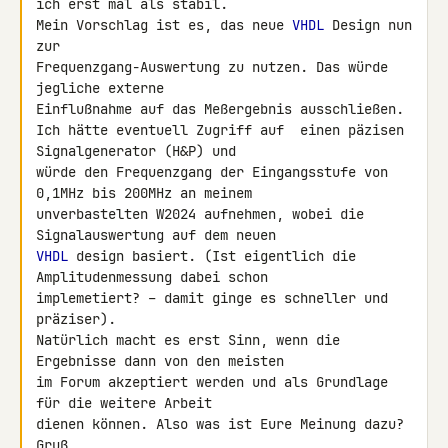
ich erst mal als stabil.

Mein Vorschlag ist es, das neue 
VHDL
 Design nun 
zur 

Frequenzgang-Auswertung zu nutzen. Das würde 
jegliche externe 

Einflußnahme auf das Meßergebnis ausschließen.

Ich hätte eventuell Zugriff auf  einen päzisen 
Signalgenerator (H&P) und 

würde den Frequenzgang der Eingangsstufe von 
0,1MHz bis 200MHz an meinem 

unverbastelten W2024 aufnehmen, wobei die 
VHDL
 design basiert. (Ist eigentlich die 
Amplitudenmessung dabei schon 

implemetiert? – damit ginge es schneller und 
präziser).

Natürlich macht es erst Sinn, wenn die 
Ergebnisse dann von den meisten 

im Forum akzeptiert werden und als Grundlage 
für die weitere Arbeit 

dienen können. Also was ist Eure Meinung dazu?

Gruß
