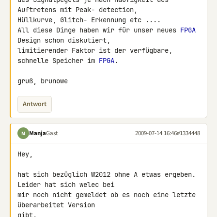
Auftretens mit Peak- detection, 

Hüllkurve, Glitch- Erkennung etc ....

All diese Dinge haben wir für unser neues 
FPGA
Design schon diskutiert, 

limitierender Faktor ist der verfügbare, 
schnelle Speicher im 
FPGA
.

gruß, brunowe
Antwort
Manja
Gast
2009-07-14 16:46
#1334448
M
Hey,

hat sich bezüglich W2012 ohne A etwas ergeben. 
Leider hat sich welec bei 

mir noch nicht gemeldet ob es noch eine letzte 
überarbeitet Version 

gibt.
