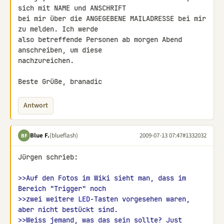
sich mit NAME und ANSCHRIFT 

bei mir über die ANGEGEBENE MAILADRESSE bei mir 
zu melden. Ich werde 

also betreffende Personen ab morgen Abend 
anschreiben, um diese 

nachzureichen.

Beste Grüße, branadic
Antwort
Blue F.
(blueflash)
2009-07-13 07:47
#1332032
BF
Jürgen schrieb:

>>Auf den Fotos im Wiki sieht man, dass im 
Bereich "Trigger" noch
>>zwei weitere 
LED
-Tasten vorgesehen waren, 
aber nicht bestückt sind.
>>Weiss jemand, was das sein sollte? Just 