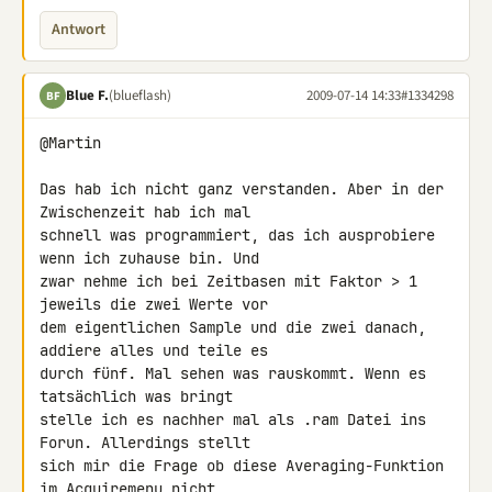
Antwort
Blue F.
(blueflash)
2009-07-14 14:33
#1334298
BF
@Martin

Das hab ich nicht ganz verstanden. Aber in der 
Zwischenzeit hab ich mal 

schnell was programmiert, das ich ausprobiere 
wenn ich zuhause bin. Und 

zwar nehme ich bei Zeitbasen mit Faktor > 1 
jeweils die zwei Werte vor 

dem eigentlichen Sample und die zwei danach, 
addiere alles und teile es 

durch fünf. Mal sehen was rauskommt. Wenn es 
tatsächlich was bringt 

stelle ich es nachher mal als .ram Datei ins 
Forun. Allerdings stellt 

sich mir die Frage ob diese Averaging-Funktion 
im Acquiremenu nicht 
