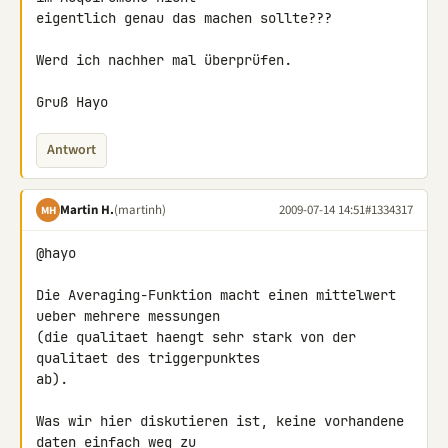
eigentlich genau das machen sollte???

Werd ich nachher mal überprüfen.

Gruß Hayo
Antwort
Martin H.
(martinh)
2009-07-14 14:51
#1334317
MH
@hayo

Die Averaging-Funktion macht einen mittelwert 
ueber mehrere messungen 

(die qualitaet haengt sehr stark von der 
qualitaet des triggerpunktes 

ab).

Was wir hier diskutieren ist, keine vorhandene 
daten einfach weg zu 
