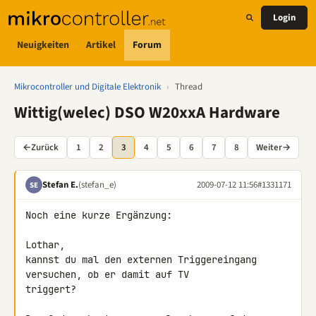
Login
Neuigkeiten
Artikel
Forum
Mikrocontroller und Digitale Elektronik
›
Thread
Wittig(welec) DSO W20xxA Hardware
←
Zurück
1
2
3
4
5
6
7
8
Weiter
→
Stefan E.
(stefan_e)
2009-07-12 11:56
#1331171
SE
Noch eine kurze Ergänzung:

Lothar,

kannst du mal den externen Triggereingang 
versuchen, ob er damit auf TV 

triggert?
