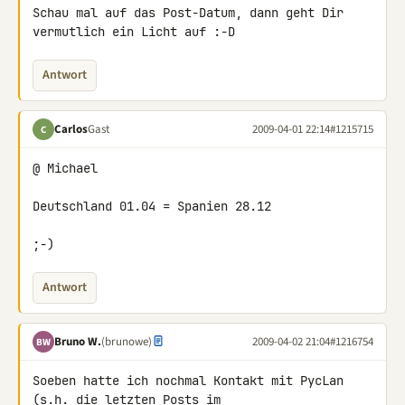
Schau mal auf das Post-Datum, dann geht Dir 
vermutlich ein Licht auf :-D
Antwort
Carlos
Gast
2009-04-01 22:14
#1215715
C
@ Michael

Deutschland 01.04 = Spanien 28.12

;-)
Antwort
Bruno W.
(brunowe)
2009-04-02 21:04
#1216754
BW
Soeben hatte ich nochmal Kontakt mit PycLan 
(s.h. die letzten Posts im 
