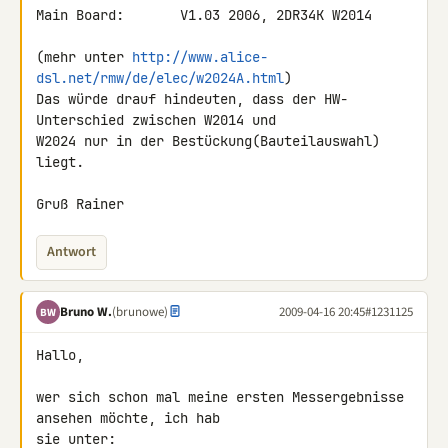
Main Board:       V1.03 2006, 2DR34K W2014

(mehr unter 
http://www.alice-
dsl.net/rmw/de/elec/w2024A.html
)

Das würde drauf hindeuten, dass der HW-
Unterschied zwischen W2014 und 

W2024 nur in der Bestückung(Bauteilauswahl) 
liegt.

Gruß Rainer
Antwort
Bruno W.
(brunowe)
2009-04-16 20:45
#1231125
BW
Hallo,

wer sich schon mal meine ersten Messergebnisse 
ansehen möchte, ich hab 
