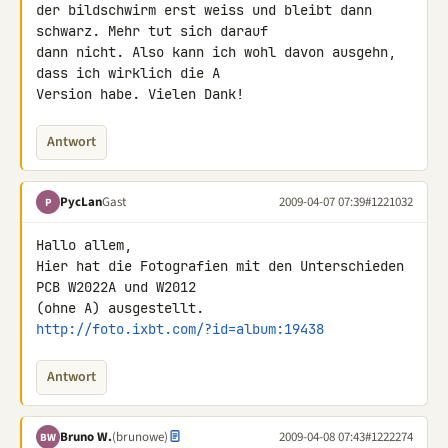
der bildschwirm erst weiss und bleibt dann 
schwarz. Mehr tut sich darauf 

dann nicht. Also kann ich wohl davon ausgehn, 
dass ich wirklich die A 

Version habe. Vielen Dank!
Antwort
PycLan
Gast
2009-04-07 07:39
#1221032
P
Hallo allem,

Hier hat die Fotografien mit den Unterschieden 
PCB W2022A und W2012 

http://foto.ixbt.com/?id=album:19438
Antwort
Bruno W.
(brunowe)
2009-04-08 07:43
#1222274
BW