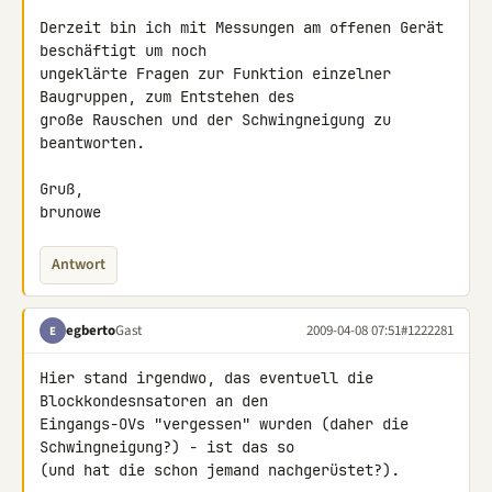
Derzeit bin ich mit Messungen am offenen Gerät 
beschäftigt um noch 

ungeklärte Fragen zur Funktion einzelner 
Baugruppen, zum Entstehen des 

große Rauschen und der Schwingneigung zu 
beantworten.

Gruß,

brunowe
Antwort
egberto
Gast
2009-04-08 07:51
#1222281
E
Hier stand irgendwo, das eventuell die 
Blockkondesnsatoren an den 

Eingangs-OVs "vergessen" wurden (daher die 
Schwingneigung?) - ist das so 

(und hat die schon jemand nachgerüstet?).
