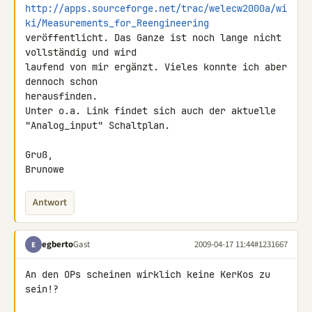
http://apps.sourceforge.net/trac/welecw2000a/wi
ki/Measurements_for_Reengineering
veröffentlicht. Das Ganze ist noch lange nicht 
vollständig und wird 

laufend von mir ergänzt. Vieles konnte ich aber 
dennoch schon 

herausfinden.

Unter o.a. Link findet sich auch der aktuelle 
"Analog_input" Schaltplan.

Gruß,

Brunowe
Antwort
egberto
Gast
2009-04-17 11:44
#1231667
E
An den OPs scheinen wirklich keine KerKos zu 
sein!?
