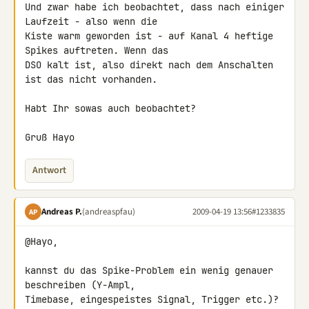
Und zwar habe ich beobachtet, dass nach einiger 
Laufzeit - also wenn die 

Kiste warm geworden ist - auf Kanal 4 heftige 
Spikes auftreten. Wenn das 

DSO kalt ist, also direkt nach dem Anschalten 
ist das nicht vorhanden.

Habt Ihr sowas auch beobachtet?

Gruß Hayo
Antwort
Andreas P.
(andreaspfau)
2009-04-19 13:56
#1233835
AP
@Hayo,

kannst du das Spike-Problem ein wenig genauer 
beschreiben (Y-Ampl, 

Timebase, eingespeistes Signal, Trigger etc.)? 