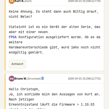
Kurt B.
(kurt)
2009-04-03 19:25
#1217750
KB
Keine Ahnung. Es steht dann auch Wittig drauf, 
nicht Welec?

Vieleicht ist es ein Gerät der alten Serie, das 
FPGA
 Konfiguration ausgeliefert wurde. Ob es da 
weitere 

Hardwareunterschiede gibt, wurd imho noch nicht 
endgültig geklärt.
Antwort
Bruno W.
(brunowe)
2009-04-03 19:29
#1217753
BW
Hallo Christoph,

Ja, ich schließe mich den Aussagen von Kurt an. 
Nach jetzigen 

Erkenntnisstand läuft die Firmware > 1.10.03 