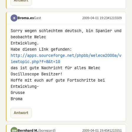
Antwort
Broma.es
Gast
2009-04-01 19:23
#1215509
B
Sorry wegen schlechtem deutsch, bin Spanier und 
beobachte Welec 

Entwicklung.

http://apps.sourceforge.net/phpbb/welecw2000a/v
iewtopic.php?f=8&t=10
das ist gute Nachricht für alles Welec 
Oscilloscope Besitzer!

Hoffe mit euch auf gute Fortschritte bei 
Entwicklung-

Grusse

Broma
Antwort
Bernhard M.
(boregard)
2009-04-01 19:45
#1215551
BM