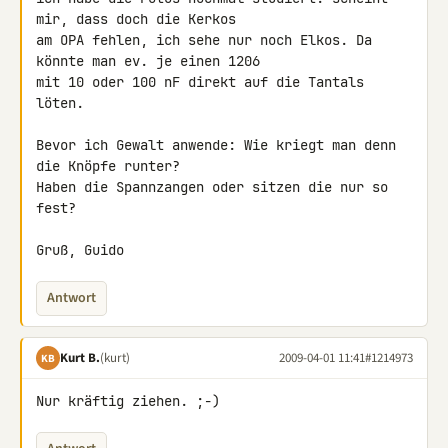
mir, dass doch die Kerkos

am OPA fehlen, ich sehe nur noch Elkos. Da 
könnte man ev. je einen 1206

mit 10 oder 100 nF direkt auf die Tantals 
löten.

Bevor ich Gewalt anwende: Wie kriegt man denn 
die Knöpfe runter?

Haben die Spannzangen oder sitzen die nur so 
fest?

Gruß, Guido
Antwort
Kurt B.
(kurt)
2009-04-01 11:41
#1214973
KB
Nur kräftig ziehen. ;-)