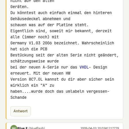
nicht auf den alten 

Geräten.

Du könntest auch einfach einmal den hinteren 
Gehäusedeckel abnehmen und 

schauen was auf der Platine steht.

Eigentlich sind, soweit mir bekannt, derzeit 
alle (immer noch) mit 

Germany V1.03 2006 bezeichnet. Wahrscheinlich 
hat sich die PCB 

Bestückung seit der alten Serie nicht geändert, 
schätzungsweise wurde 

bei der neuen A-Serie nur das 
VHDL
- Design 
erneuert. Mit der neuen HW 

Version 8C7.OL kannst du dir aber sicher sein 
wirklich ein "A" zu 

haben....wurde doch das umlabeln vergessen- 
Schande
Antwort
Blue F.
(blueflash)
2009-04-03 20:03
#1217778
BF