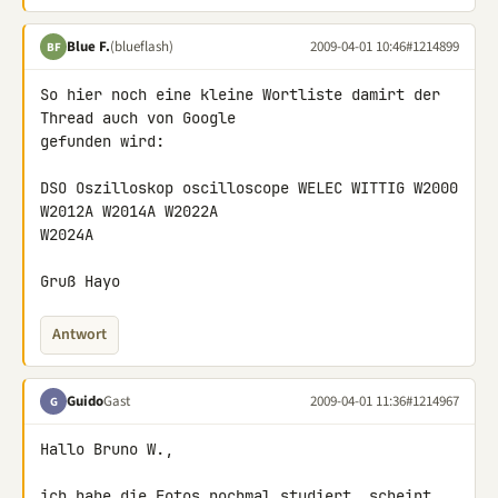
Blue F.
(blueflash)
2009-04-01 10:46
#1214899
BF
So hier noch eine kleine Wortliste damirt der 
Thread auch von Google 

gefunden wird:

DSO Oszilloskop oscilloscope WELEC WITTIG W2000 
W2012A W2014A W2022A 

W2024A

Gruß Hayo
Antwort
Guido
Gast
2009-04-01 11:36
#1214967
G
Hallo Bruno W.,

ich habe die Fotos nochmal studiert. scheint 