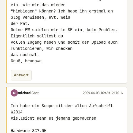
ein, wie wir das wieder 

"hinbiegen" können? Ich habe ihn erstmal an 
Slog verwiesen, evtl weiß 

der Rat.

Deine FW spielen wir in SF ein, kein Problem. 
Eigentlich solltest du 

vollen Zugang haben und somit der Upload auch 
funktionieren, wir checken 

das nochmal.

Gruß, brunowe
Antwort
michael
Gast
2009-04-03 16:45
#1217616
M
Ich habe ein Scope mit der alten Aufschrift 
W2014

Vielleicht kann es jemand gebrauchen

Hardware 8C7.0H
