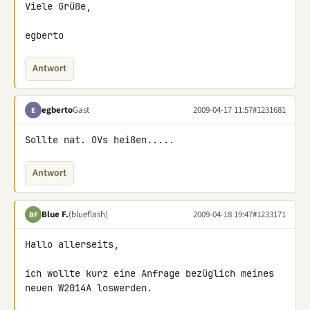
Viele Grüße,

egberto
Antwort
egberto
Gast
2009-04-17 11:57
#1231681
E
Sollte nat. OVs heißen.....
Antwort
Blue F.
(blueflash)
2009-04-18 19:47
#1233171
BF
Hallo allerseits,

ich wollte kurz eine Anfrage bezüglich meines 
neuen W2014A loswerden.
