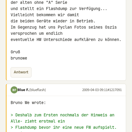
der alten ohne "A" Serie 

und stellt ein Flashdump zur Verfügung... 
Vielleicht bekommen wir damit 

die beiden Geräte wieder in Betrieb.

Im Gegenzug hat uns Pyclan Fotos seines Oszis 
versprochen um endlich 

eventuelle HW Unterschiede aufklären zu können.

Gruß

brunowe
Antwort
Blue F.
(blueflash)
2009-04-03 09:11
#1217091
BF
Bruno We wrote:

> Deshalb zum Ersten nochmals der Hinweis an 
Alle- zieht erstmal ein
> Flashdump bevor ihr eine neue FW aufspielt. 