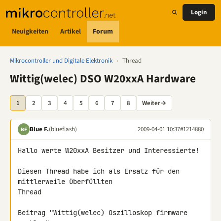
Login
Neuigkeiten
Artikel
Forum
Mikrocontroller und Digitale Elektronik
›
Thread
Wittig(welec) DSO W20xxA Hardware
1
2
3
4
5
6
7
8
Weiter
→
Blue F.
(blueflash)
2009-04-01 10:37
#1214880
BF
Hallo werte W20xxA Besitzer und Interessierte!

Diesen Thread habe ich als Ersatz für den 
mittlerweile überfüllten

Thread

Beitrag "Wittig(welec) Oszilloskop firmware 