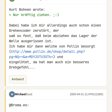
> Nur kräftig ziehen. ;-)
Dabei habe ich mir allerdings auch schon einen 
Drehencoder zerstört, der 

saß so fest, daß beim abziehen das Lager der 
Welle ausgerissen ist.

Ich habe mir dann welche von Pollin besorgt 

(
http://www.pollin.de/shop/detail.php?
pg=NQ==&a=MDY2OTU3OTk=
) und 

eingelötet, da hat man auch ein besseres 
Drehgefühl...
Antwort
Michael
Gast
2009-04-01 21:47
#1215691
M
@Broma.es:
