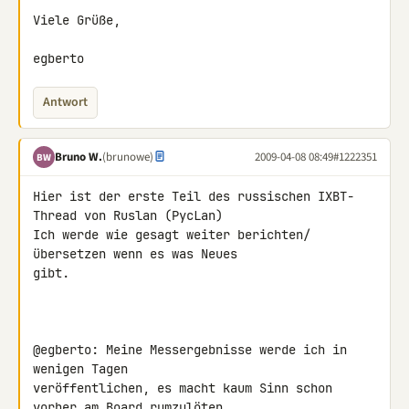
Viele Grüße,

egberto
Antwort
Bruno W.
(brunowe)
2009-04-08 08:49
#1222351
BW
Hier ist der erste Teil des russischen IXBT- 
Thread von Ruslan (PycLan)

Ich werde wie gesagt weiter berichten/ 
übersetzen wenn es was Neues 

gibt.

@egberto: Meine Messergebnisse werde ich in 
wenigen Tagen 

veröffentlichen, es macht kaum Sinn schon 
vorher am Board rumzulöten. 
