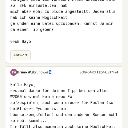
auf SFN einzustellen, hab 

mich aber wohl zu blöde angestellt. Jedenfalls 
hab ich keine Möglichkeit 

gefunden eine Datei upzuloaden. Kannst Du mir 
da einen Tip geben?

Gruß Hayo
Antwort
Bruno W.
(brunowe)
2009-04-03 13:54
#1217424
BW
Hallo Hayo,

erstmal danke für deinen Tipp bei den alten 
W2000 erstmal keine neue FW 

aufzuspielen, auch wenn dieser für Ruslan (so 
heißt der- PycLan ist ein 

Übersetzungsfehler) und den anderen Russen wohl 
zu spät kommt...

Dir fällt also momentan auch keine Möglichkeit 