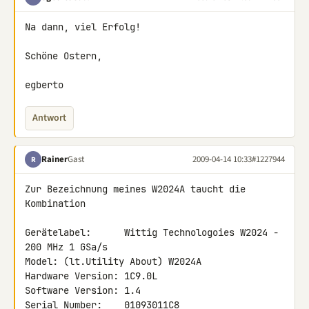
Na dann, viel Erfolg!

Schöne Ostern,

egberto
Antwort
Rainer
Gast
2009-04-14 10:33
#1227944
R
Zur Bezeichnung meines W2024A taucht die 
Kombination

Gerätelabel:      Wittig Technologoies W2024 - 
200 MHz 1 GSa/s

Model: (lt.Utility About) W2024A

Hardware Version: 1C9.0L

Software Version: 1.4

Serial Number:    01093011C8
