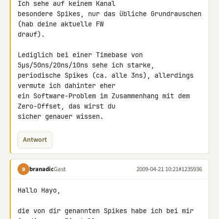
Ich sehe auf keinem Kanal 

besondere Spikes, nur das übliche Grundrauschen 
(hab deine aktuelle FW 

drauf).

Lediglich bei einer Timebase von 
5µs/50ns/20ns/10ns sehe ich starke, 

periodische Spikes (ca. alle 3ns), allerdings 
vermute ich dahinter eher 

ein Software-Problem im Zusammenhang mit dem 
Zero-Offset, das wirst du 

sicher genauer wissen.
Antwort
branadic
Gast
2009-04-21 10:21
#1235936
B
Hallo Hayo,

die von dir genannten Spikes habe ich bei mir 