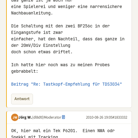
das ganze ist ja auch nur 

eine Spielerei und weniger eine narrensichere 
Nachbauanleitung.

Die Schaltung mit den zwei BF256c in der 
Eingangstufe ist zwar 

einfacher, hat den Nachteil, dass das ganze in 
der 20mV/Div Einstellung 

doch schon etwas driftet.

Ich hatte hier noch was zu meinen Probes 
gebrabbelt:

Beitrag "Re: Tastkopf-Empfehlung für TDS3034"
Antwort
Jörg W.
(dl8dtl)
Moderator
2010-08-26 19:05
#1833332
JW
OK, hier mal ein Tek P6201.  Einen NWA odr 
Spekki mit Tracking
