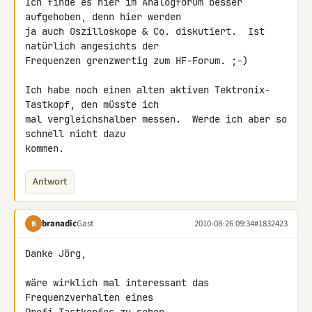
Ich finde es hier im Analogforum besser 
aufgehoben, denn hier werden

ja auch Oszilloskope & Co. diskutiert.  Ist 
natürlich angesichts der

Frequenzen grenzwertig zum HF-Forum. ;-)

Ich habe noch einen alten aktiven Tektronix-
Tastkopf, den müsste ich

mal vergleichshalber messen.  Werde ich aber so 
schnell nicht dazu

kommen.
Antwort
branadic
Gast
2010-08-26 09:34
#1832423
B
Danke Jörg,

wäre wirklich mal interessant das 
Frequenzverhalten eines 
