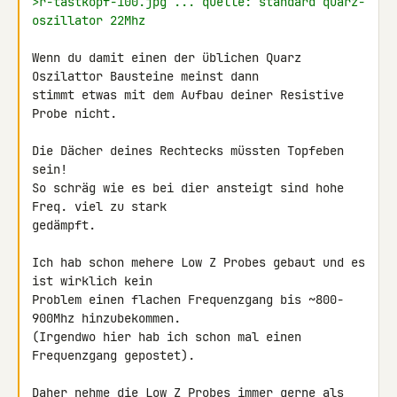
>r-tastkopf-100.jpg ... quelle: standard quarz-
oszillator 22Mhz
Wenn du damit einen der üblichen Quarz 
Oszilattor Bausteine meinst dann 

stimmt etwas mit dem Aufbau deiner Resistive 
Probe nicht.

Die Dächer deines Rechtecks müssten Topfeben 
sein!

So schräg wie es bei dier ansteigt sind hohe 
Freq. viel zu stark 

gedämpft.

Ich hab schon mehere Low Z Probes gebaut und es 
ist wirklich kein 

Problem einen flachen Frequenzgang bis ~800-
900Mhz hinzubekommen.

(Irgendwo hier hab ich schon mal einen 
Frequenzgang gepostet).

Daher nehme die Low Z Probes immer gerne als 