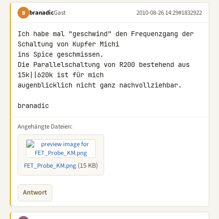
branadic
Gast
2010-08-26 14:29
#1832922
B
Ich habe mal "geschwind" den Frequenzgang der 
Schaltung von Kupfer Michi 

ins Spice geschmissen.

Die Parallelschaltung von R200 bestehend aus 
15k||620k ist für mich 

augenblicklich nicht ganz nachvollziehbar.

branadic
Angehängte Dateien:
(15 KB)
FET_Probe_KM.png
Antwort