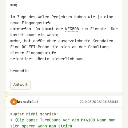
mag.

Im Zuge des Welec-Projektes haben wir ja eine 
neue Eingangsstufe 

entworfen. Da kommt der 
NE3508
 zum Einsatz. Der 
kostet zwar ein wenig 

mehr, hat dafür aber ausgezeichnete Kenndaten.

Eine DC-FET-Probe die sich an der Schaltung 
dieser Eingangsstufe 

orientiert könnte sicherlich was.

branadic
Antwort
branadic
Gast
2010-08-26 22:10
#1833618
B
Kupfer Michi schrieb:
> (Die ganze Turnübung vor dem MX4108 kann man 
sich sparen wenn man gleich