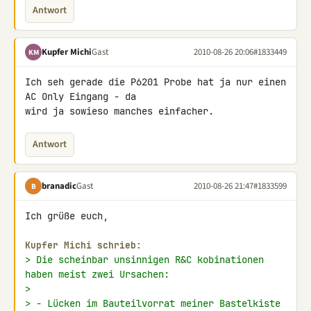
Antwort
Kupfer Michi
Gast
2010-08-26 20:06
#1833449
KM
Ich seh gerade die P6201 Probe hat ja nur einen 
AC Only Eingang - da 

wird ja sowieso manches einfacher.
Antwort
branadic
Gast
2010-08-26 21:47
#1833599
B
Ich grüße euch,

Kupfer Michi schrieb:
> Die scheinbar unsinnigen R&C kobinationen 
haben meist zwei Ursachen:
>
> - Lücken im Bauteilvorrat meiner Bastelkiste