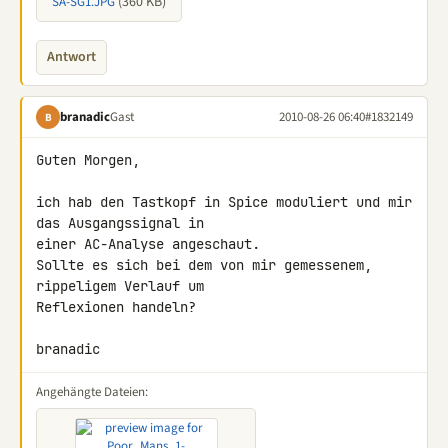
(360 KB)
SA-SG1.JPG
Antwort
branadic
Gast
2010-08-26 06:40
#1832149
B
Guten Morgen,

ich hab den Tastkopf in Spice moduliert und mir 
das Ausgangssignal in 

einer AC-Analyse angeschaut.

Sollte es sich bei dem von mir gemessenem, 
rippeligem Verlauf um 

Reflexionen handeln?

branadic
Angehängte Dateien: