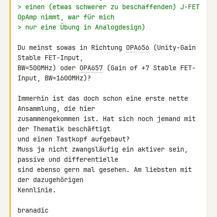
> einen (etwas schwerer zu beschaffenden) J-FET 
OpAmp nimmt, war für mich
> nur eine Übung in Analogdesign)
Du meinst sowas in Richtung 
OPA656
 (Unity-Gain 
Stable FET-Input, 

BW=500MHz) oder 
OPA657
 (Gain of +7 Stable FET-
Input, BW=1600MHz)?

Immerhin ist das doch schon eine erste nette 
Ansammlung, die hier 

zusammengekommen ist. Hat sich noch jemand mit 
der Thematik beschäftigt 

und einen Tastkopf aufgebaut?

Muss ja nicht zwangsläufig ein aktiver sein, 
passive und differentielle 

sind ebenso gern mal gesehen. Am liebsten mit 
der dazugehörigen 

Kennlinie.

branadic