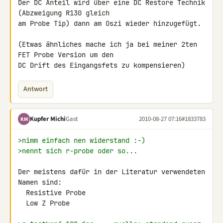
Der DC Anteil wird über eine DC Restore Technik 
(Abzweigung R130 gleich 

am Probe Tip) dann am Oszi wieder hinzugefügt.

(Etwas ähnliches mache ich ja bei meiner 2ten 
FET Probe Version um den 

DC Drift des Eingangsfets zu kompensieren)
Antwort
Kupfer Michi
Gast
2010-08-27 07:16
#1833783
KM
>nimm einfach nen widerstand :-)
>nennt sich r-probe oder so...
Der meistens dafür in der Literatur verwendeten 
Namen sind:

  Resistive Probe

  Low Z Probe
