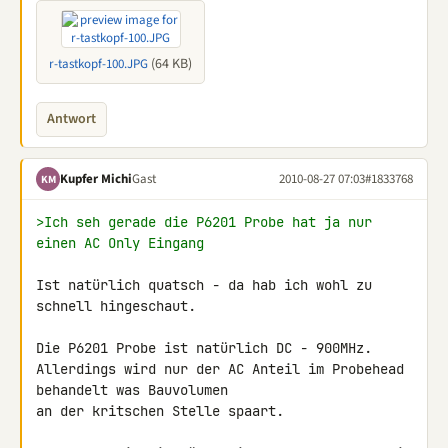
(64 KB)
r-tastkopf-100.JPG
Antwort
Kupfer Michi
Gast
2010-08-27 07:03
#1833768
KM
>Ich seh gerade die P6201 Probe hat ja nur 
einen AC Only Eingang
Ist natürlich quatsch - da hab ich wohl zu 
schnell hingeschaut.

Die P6201 Probe ist natürlich DC - 900MHz.

Allerdings wird nur der AC Anteil im Probehead 
behandelt was Bauvolumen 

an der kritschen Stelle spaart.
