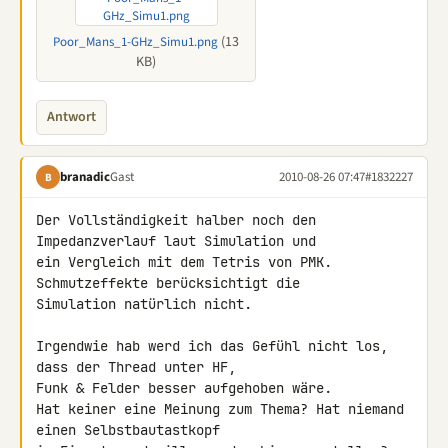
(13
Poor_Mans_1-GHz_Simu1.png
KB)
Antwort
branadic
Gast
2010-08-26 07:47
#1832227
B
Der Vollständigkeit halber noch den 
Impedanzverlauf laut Simulation und 

ein Vergleich mit dem Tetris von PMK. 
Schmutzeffekte berücksichtigt die 

Simulation natürlich nicht.

Irgendwie hab werd ich das Gefühl nicht los, 
dass der Thread unter HF, 

Funk & Felder besser aufgehoben wäre.

Hat keiner eine Meinung zum Thema? Hat niemand 
einen Selbstbautastkopf 
