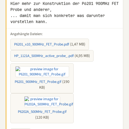
Hier mehr zur Konstruktion der P6201 900MHz FET 
Probe und anderer,

... damit man sich konkreter was darunter 
vorstellen kann.
Angehängte Dateien:
(1,47 MB)
P6201_x10_900MHz_FET_Probe.pdf
(4,95 MB)
HP_1121A_500MHz_active_probe_.pdf
(190
P6201_900MHz_FET_Probe.gif
KB)
P6202A_500MHz_FET_Probe.gif
(120 KB)