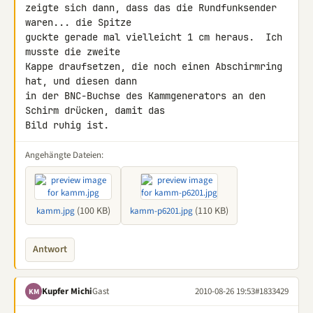
zeigte sich dann, dass das die Rundfunksender 
waren... die Spitze

guckte gerade mal vielleicht 1 cm heraus.  Ich 
musste die zweite

Kappe draufsetzen, die noch einen Abschirmring 
hat, und diesen dann

in der BNC-Buchse des Kammgenerators an den 
Schirm drücken, damit das

Bild ruhig ist.
Angehängte Dateien:
(100 KB)
(110 KB)
kamm.jpg
kamm-p6201.jpg
Antwort
Kupfer Michi
Gast
2010-08-26 19:53
#1833429
KM