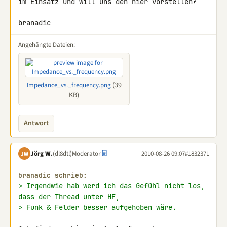
im Einsatz und will uns den hier vorstellen?

branadic
Angehängte Dateien:
(39
Impedance_vs._frequency.png
KB)
Antwort
Jörg W.
(dl8dtl)
Moderator
2010-08-26 09:07
#1832371
JW
branadic schrieb:
> Irgendwie hab werd ich das Gefühl nicht los, 
dass der Thread unter HF,
> Funk & Felder besser aufgehoben wäre.