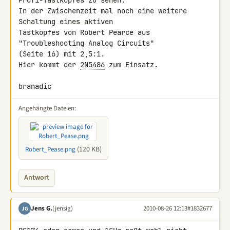
Profi-Tastkopfes zu sehen.

In der Zwischenzeit mal noch eine weitere 
Schaltung eines aktiven 

Tastkopfes von Robert Pearce aus 
"Troubleshooting Analog Circuits" 

(Seite 16) mit 2,5:1.

Hier kommt der 
2N5486
 zum Einsatz.

branadic
Angehängte Dateien:
(120 KB)
Robert_Pease.png
Antwort
Jens G.
(jensig)
2010-08-26 12:13
#1832677
JG