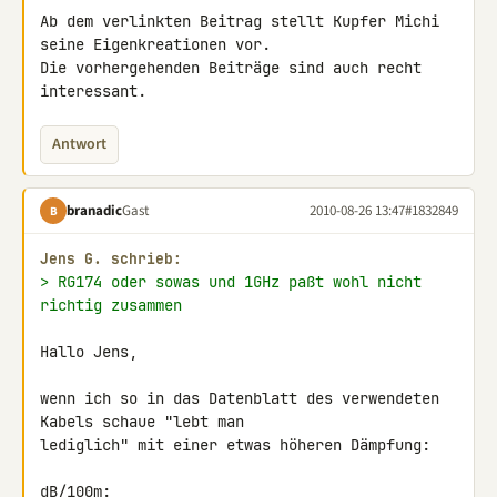
Ab dem verlinkten Beitrag stellt Kupfer Michi 
seine Eigenkreationen vor.

Die vorhergehenden Beiträge sind auch recht 
interessant.
Antwort
branadic
Gast
2010-08-26 13:47
#1832849
B
Jens G. schrieb:
> RG174 oder sowas und 1GHz paßt wohl nicht 
richtig zusammen
Hallo Jens,

wenn ich so in das Datenblatt des verwendeten 
Kabels schaue "lebt man 

lediglich" mit einer etwas höheren Dämpfung:

dB/100m:
