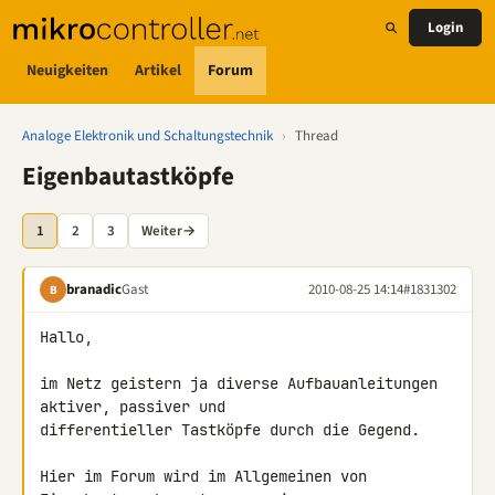
Login
Neuigkeiten
Artikel
Forum
Analoge Elektronik und Schaltungstechnik
›
Thread
Eigenbautastköpfe
1
2
3
Weiter
→
branadic
Gast
2010-08-25 14:14
#1831302
B
Hallo,

im Netz geistern ja diverse Aufbauanleitungen 
aktiver, passiver und 

differentieller Tastköpfe durch die Gegend.

Hier im Forum wird im Allgemeinen von 