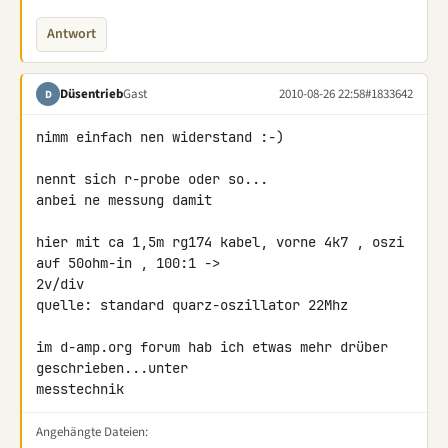
Antwort
Düsentrieb
Gast
2010-08-26 22:58
#1833642
D
nimm einfach nen widerstand :-)

nennt sich r-probe oder so...

anbei ne messung damit

hier mit ca 1,5m rg174 kabel, vorne 4k7 , oszi 
auf 50ohm-in , 100:1 -> 

2v/div

quelle: standard quarz-oszillator 22Mhz

im d-amp.org forum hab ich etwas mehr drüber 
geschrieben...unter 

messtechnik
Angehängte Dateien: