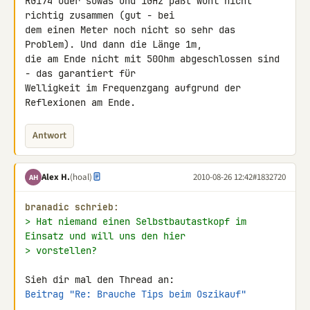
RG174 oder sowas und 1GHz paßt wohl nicht 
richtig zusammen (gut - bei 

dem einen Meter noch nicht so sehr das 
Problem). Und dann die Länge 1m, 

die am Ende nicht mit 50Ohm abgeschlossen sind 
- das garantiert für 

Welligkeit im Frequenzgang aufgrund der 
Reflexionen am Ende.
Antwort
Alex H.
(hoal)
2010-08-26 12:42
#1832720
AH
branadic schrieb:
> Hat niemand einen Selbstbautastkopf im 
Einsatz und will uns den hier
> vorstellen?
Beitrag "Re: Brauche Tips beim Oszikauf"