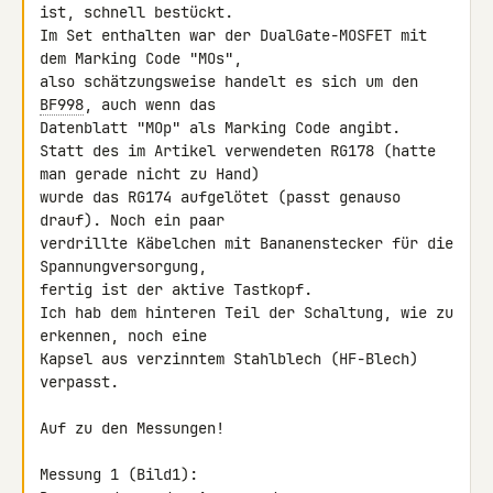
ist, schnell bestückt.

Im Set enthalten war der DualGate-MOSFET mit 
dem Marking Code "MOs", 

also schätzungsweise handelt es sich um den 
BF998
, auch wenn das 

Datenblatt "MOp" als Marking Code angibt.

Statt des im Artikel verwendeten RG178 (hatte 
man gerade nicht zu Hand) 

wurde das RG174 aufgelötet (passt genauso 
drauf). Noch ein paar 

verdrillte Käbelchen mit Bananenstecker für die 
Spannungversorgung, 

fertig ist der aktive Tastkopf.

Ich hab dem hinteren Teil der Schaltung, wie zu 
erkennen, noch eine 

Kapsel aus verzinntem Stahlblech (HF-Blech) 
verpasst.

Auf zu den Messungen!

Messung 1 (Bild1):
