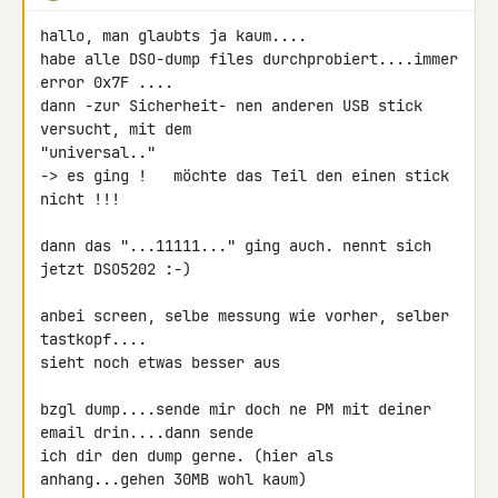
hallo, man glaubts ja kaum....

habe alle DSO-dump files durchprobiert....immer 
error 0x7F ....

dann -zur Sicherheit- nen anderen USB stick 
versucht, mit dem 

"universal.."

-> es ging !   möchte das Teil den einen stick 
nicht !!!

dann das "...11111..." ging auch. nennt sich 
jetzt DSO5202 :-)

anbei screen, selbe messung wie vorher, selber 
tastkopf....

sieht noch etwas besser aus

bzgl dump....sende mir doch ne PM mit deiner 
email drin....dann sende 

ich dir den dump gerne. (hier als 
anhang...gehen 30MB wohl kaum)
