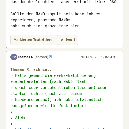
das durchzuleuchten - aber erst mit deinem DSO.

Sollte der NAND kaputt sein kann ich es 
reparieren, passende NANDs

habe auch eine ganze tray hier.
Markierten Text zitieren
Antwort
Thomas R.
(tinman)
2011-09-12 11:08
#2342431
TR
Thomas R. schrieb:
> Falls jemand die werks-kalibrierung 
wiederherstellen (nach NAND flash
> crash oder versehentlichen löschen) oder 
starten möchte (nach z.b. einem
> hardware umbau), ich habe letztendlich 
rausgefunden wie die funktioniert
>
> Siehe:
>