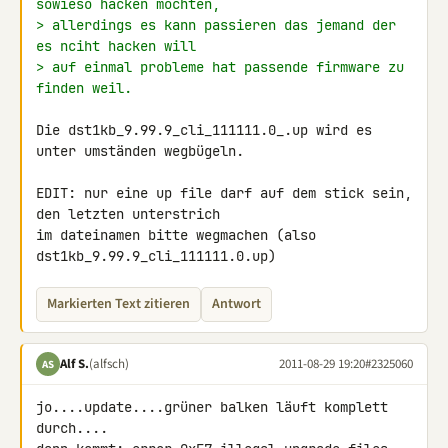
sowieso hacken möchten,
> allerdings es kann passieren das jemand der 
es nciht hacken will
> auf einmal probleme hat passende firmware zu 
finden weil.
Die dst1kb_9.99.9_cli_111111.0_.up wird es 
unter umständen wegbügeln.

EDIT: nur eine up file darf auf dem stick sein, 
den letzten unterstrich

im dateinamen bitte wegmachen (also 
dst1kb_9.99.9_cli_111111.0.up)
Markierten Text zitieren
Antwort
Alf S.
(alfsch)
2011-08-29 19:20
#2325060
AS
jo....update....grüner balken läuft komplett 
durch....
