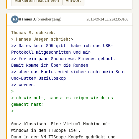
Markierten Text zitieren
Antwort
Hannes J.
(pnuebergang)
2011-09-24 11:23
#2358106
HJ
Thomas R. schrieb:
> 
Hannes Jaeger schrieb:
>> Da es kein SDK gibt, habe ich das USB-
Protokoll mitgeschnitten und mir
>> für ein paar Sachen was Eigenes gebaut. 
Damit komme ich über die Runden
>> aber das Hantek wird sicher nicht mein Brot-
und-Butter Oszilloskop
>> werden.
>
> oh wie nett, kannst es zeigen wie du es 
gemacht hast?
>
Ganz klassisch. Eine Virtual Machine mit 
Windows in dem TTScope lief. 

Dann in der VM TTScope-Knöpfe gedrückt und 