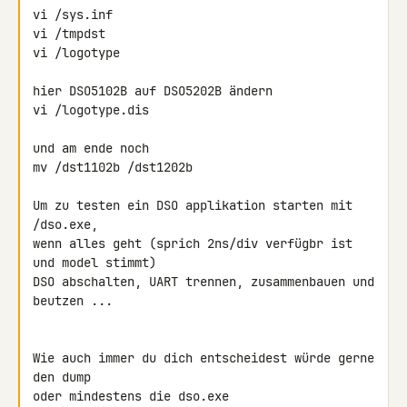
vi /sys.inf

vi /tmpdst

vi /logotype

hier DSO5102B auf DSO5202B ändern

vi /logotype.dis

und am ende noch

mv /dst1102b /dst1202b

Um zu testen ein DSO applikation starten mit 
/dso.exe,

wenn alles geht (sprich 2ns/div verfügbr ist 
und model stimmt)

DSO abschalten, UART trennen, zusammenbauen und 
beutzen ...

Wie auch immer du dich entscheidest würde gerne 
den dump

oder mindestens die dso.exe 