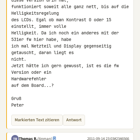
diese Version drin hat,

funktioniert soweit alle ganz nett, bis auf die 
Helligkeitsregelung

des LCDs. Egal ob man Kontrast 0 oder 15 
einstellt, immer volle

Helligkeit. Da ich noch ein anderes mit der 
531er fw hier habe, habe

ich mal Netzteil und Display gegenseitig 
getauscht, daran liegt es 

nicht.

Jetzt hätte ich gern gewusst, ist es die fw 
Version oder ein 

Hardwarefehler

auf dem Board...?

Gruß

Peter
Markierten Text zitieren
Antwort
Thomas R.
(tinman)
2011-09-14 23:03
#2346566
TR