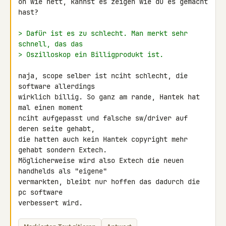
oh wie nett, kannst es zeigen wie du es gemacht 
hast?

> Dafür ist es zu schlecht. Man merkt sehr 
schnell, das das
> Oszilloskop ein Billigprodukt ist.
naja, scope selber ist nciht schlecht, die 
software allerdings

wirklich billig. So ganz am rande, Hantek hat 
mal einen moment

nciht aufgepasst und falsche sw/driver auf 
deren seite gehabt,

die hatten auch kein Hantek copyright mehr 
gehabt sondern Extech.

Möglicherweise wird also Extech die neuen 
handhelds als "eigene" 

vermarkten, bleibt nur hoffen das dadurch die 
pc software

verbessert wird.