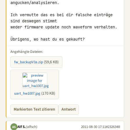
angucken/analysieren.

Ich vermutte das es bei dir falsche einträge 
sind deswegen stimmt

weder firmware update noch waveform verhalten.

Übrigens, wo hast du es gekauft?
Angehängte Dateien:
(59,6 KB)
fw_backupV3a.zip
(170 KB)
uart_hw1007.jpg
Markierten Text zitieren
Antwort
Alf S.
(alfsch)
2011-08-30 17:11
#2326348
AS