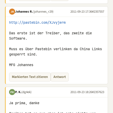
Johannes R.
(johannes_r29)
2011-09-23 17:36
#2357557
JR
http://pastebin.com/XJvyjerm
Das erste ist der Treiber, das zweite die 
Software.

Muss es über Pastebin verlinken da China Links 
gesperrt sind.

MFG Johannes
Markierten Text zitieren
Antwort
P. K.
(dg4ek)
2011-09-23 18:26
#2357623
PK
Ja prima, danke
