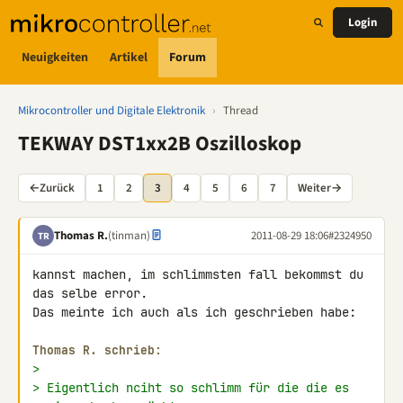
Login
Neuigkeiten
Artikel
Forum
Mikrocontroller und Digitale Elektronik
›
Thread
TEKWAY DST1xx2B Oszilloskop
←
Zurück
1
2
3
4
5
6
7
Weiter
→
Thomas R.
(tinman)
2011-08-29 18:06
#2324950
TR
kannst machen, im schlimmsten fall bekommst du 
das selbe error.

Das meinte ich auch als ich geschrieben habe:

Thomas R. schrieb:
>
> Eigentlich nciht so schlimm für die die es 