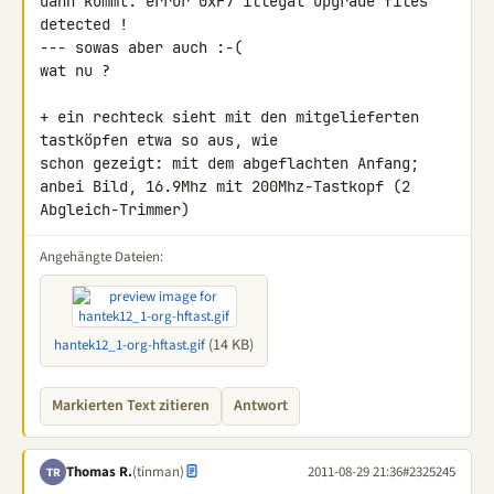
dann kommt: error 0xF7 illegal upgrade files 
detected !

--- sowas aber auch :-(

wat nu ?

+ ein rechteck sieht mit den mitgelieferten 
tastköpfen etwa so aus, wie 

schon gezeigt: mit dem abgeflachten Anfang;

anbei Bild, 16.9Mhz mit 200Mhz-Tastkopf (2 
Abgleich-Trimmer)
Angehängte Dateien:
(14 KB)
hantek12_1-org-hftast.gif
Markierten Text zitieren
Antwort
Thomas R.
(tinman)
2011-08-29 21:36
#2325245
TR