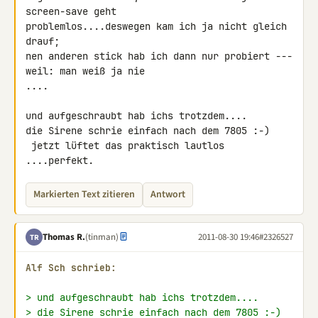
screen-save geht 

problemlos....deswegen kam ich ja nicht gleich 
drauf;

nen anderen stick hab ich dann nur probiert --- 
weil: man weiß ja nie 

....

und aufgeschraubt hab ichs trotzdem....

die Sirene schrie einfach nach dem 7805 :-)

 jetzt lüftet das praktisch lautlos 
....perfekt.
Markierten Text zitieren
Antwort
Thomas R.
(tinman)
2011-08-30 19:46
#2326527
TR
Alf Sch schrieb:
> und aufgeschraubt hab ichs trotzdem....
> die Sirene schrie einfach nach dem 7805 :-)