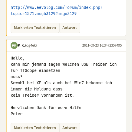
http://www.eevblog.com/forum/index.php?
topic=1571.msg63129#msg63129
Markierten Text zitieren
Antwort
P. K.
(dg4ek)
2011-09-23 16:34
#2357495
PK
Hallo,

kann mir jemand sagen welchen USB Treiber ich 
für TTScope einsetzen 

muss?

Sowohl bei XP als auch bei Win7 bekomme ich 
immer die Meldung dass

kein Treiber vorhanden ist.

Herzlichen Dank für eure Hilfe

Peter
Markierten Text zitieren
Antwort