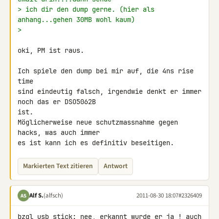
> ich dir den dump gerne. (hier als 
anhang...gehen 30MB wohl kaum)
>
oki, PM ist raus.

Ich spiele den dump bei mir auf, die 4ns rise 
time

sind eindeutig falsch, irgendwie denkt er immer 
noch das er DSO5062B 

ist.

Möglicherweise neue schutzmassnahme gegen 
hacks, was auch immer

es ist kann ich es definitiv beseitigen.
Markierten Text zitieren
Antwort
Alf S.
(alfsch)
2011-08-30 18:07
#2326409
AS
bzgl usb stick: nee, erkannt wurde er ja ! auch 