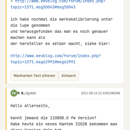
> 
http://www.eevblog.com/forum/index.php?
topic=1571.msg50043#msg50043
ich habe nochmal die werkskalibrierung unter 
die lupe genommen

und herausgefunden das man es noch genauer 
machen kann als

der hersteller es selber macht, siehe hier:

http://www.eevblog.com/forum/index.php?
topic=1571.msg62991#msg62991
Markierten Text zitieren
Antwort
P. K.
(dg4ek)
2011-09-14 22:31
#2346548
PK
Hallo allerseits,

kennt jemand die 110808.0 fw Version?

Habe heute ein neues Hantek 5202B bekommen was 