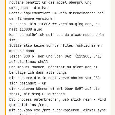
routine benutzt um die model überprüfung 
umzugehen - die hat

Hantek implementiert um kein dircheinander bei 
den firmware versionen

zu haben. Bis 110806 fw version ging das, du 
hast 110808 also

kann es natürlich sein das da etwas neues drin 
ist.

Sollte also keine von den files funktionieren 
muss du dann

leider DSO öffnen und über UART (115200, 8n1) 
auf die linux shell

und manuel machen. Möchtest du nicht manuel 
benötige ich dann allerdings

die dso.exe die im root verzeichniss vom DSO 
sich befindet - um

die kopieren können einmal über UART auf die 
shell, mit strg+C laufendes

DSO process unterbrechen, usb stick rein - wird 
gemountet ins /mnt,

mit cp /dso.exe /mnt rüberkopieren, einmal sync 