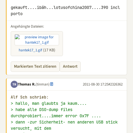
gekauft....ibäh...lotusofchina2007....390 incl 
porto
Angehängte Dateien:
(17 KB)
hantek17_1.gif
Markierten Text zitieren
Antwort
Thomas R.
(tinman)
2011-08-30 17:25
#2326362
TR
Alf Sch schrieb:
> hallo, man glaubts ja kaum....
> habe alle DSO-dump files 
durchprobiert....immer error 0x7F ....
> dann -zur Sicherheit- nen anderen USB stick 
versucht, mit dem