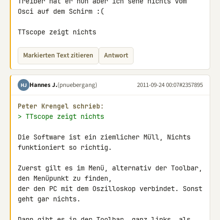
Treiber hat er nun aber ich sehe nichts vom 
Osci auf dem Schirm :(

TTscope zeigt nichts
Markierten Text zitieren
Antwort
Hannes J.
(pnuebergang)
2011-09-24 00:07
#2357895
HJ
Peter Krengel schrieb:
> TTscope zeigt nichts
Die Software ist ein ziemlicher Müll, Nichts 
funktioniert so richtig.

Zuerst gilt es im Menü, alternativ der Toolbar, 
den Menüpunkt zu finden, 

der den PC mit dem Oszilloskop verbindet. Sonst 
geht gar nichts.

Dann gibt es in der Toolbar, ganz links, als 