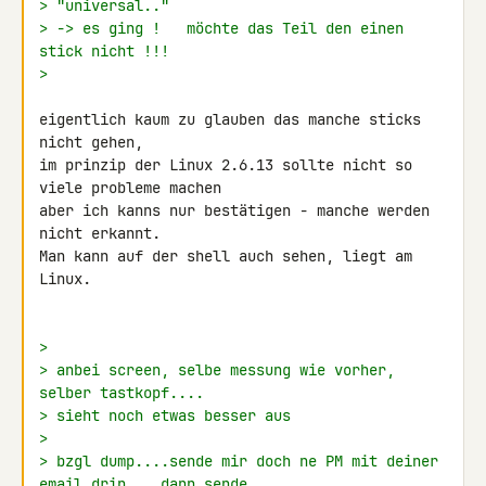
> "universal.."
> -> es ging !   möchte das Teil den einen 
stick nicht !!!
>
eigentlich kaum zu glauben das manche sticks 
nicht gehen,

im prinzip der Linux 2.6.13 sollte nicht so 
viele probleme machen

aber ich kanns nur bestätigen - manche werden 
nicht erkannt.

Man kann auf der shell auch sehen, liegt am 
Linux.

>
> anbei screen, selbe messung wie vorher, 
selber tastkopf....
> sieht noch etwas besser aus
>
> bzgl dump....sende mir doch ne PM mit deiner 
email drin....dann sende