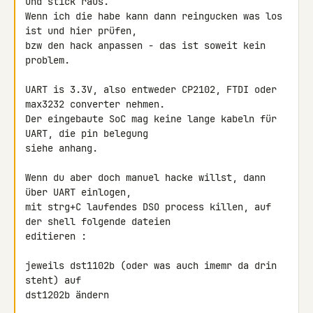
und stick raus.

Wenn ich die habe kann dann reingucken was los 
ist und hier prüfen,

bzw den hack anpassen - das ist soweit kein 
problem.

UART is 3.3V, also entweder CP2102, FTDI oder 
max3232 converter nehmen.

Der eingebaute SoC mag keine lange kabeln für 
UART, die pin belegung

siehe anhang.

Wenn du aber doch manuel hacke willst, dann 
über UART einlogen,

mit strg+C laufendes DSO process killen, auf 
der shell folgende dateien 

editieren :

jeweils dst1102b (oder was auch imemr da drin 
steht) auf

dst1202b ändern
