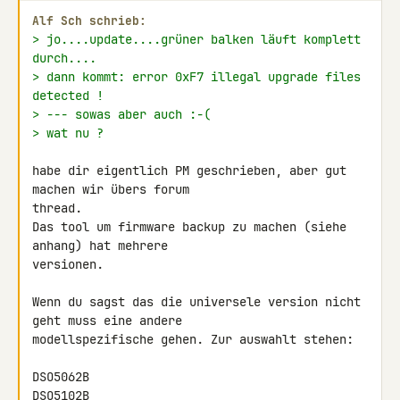
Alf Sch schrieb:
> jo....update....grüner balken läuft komplett 
durch....
> dann kommt: error 0xF7 illegal upgrade files 
detected !
> --- sowas aber auch :-(
> wat nu ?
habe dir eigentlich PM geschrieben, aber gut 
machen wir übers forum 

thread.

Das tool um firmware backup zu machen (siehe 
anhang) hat mehrere 

versionen.

Wenn du sagst das die universele version nicht 
geht muss eine andere

modellspezifische gehen. Zur auswahlt stehen:

DSO5062B

DSO5102B
