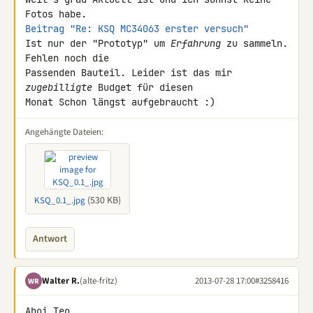
Beitrag "Re: KSQ MC34063 erster versuch"
Ist nur der "Prototyp" um 
Erfahrung
 zu sammeln. 
Fehlen noch die 

Passenden Bauteil. Leider ist das mir 
zugebilligte
 Budget für diesen 

Monat Schon längst aufgebraucht :)
Angehängte Dateien:
(530 KB)
KSQ_0.1_.jpg
Antwort
Walter R.
(alte-fritz)
2013-07-28 17:00
#3258416
WR
Ahoi Teo,
