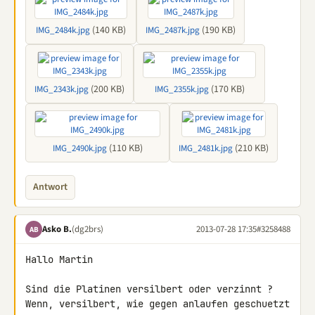
(140 KB)
(190 KB)
IMG_2484k.jpg
IMG_2487k.jpg
(200 KB)
(170 KB)
IMG_2343k.jpg
IMG_2355k.jpg
(110 KB)
(210 KB)
IMG_2490k.jpg
IMG_2481k.jpg
Antwort
Asko B.
(dg2brs)
2013-07-28 17:35
#3258488
AB
Hallo Martin

Sind die Platinen versilbert oder verzinnt ?

Wenn, versilbert, wie gegen anlaufen geschuetzt 