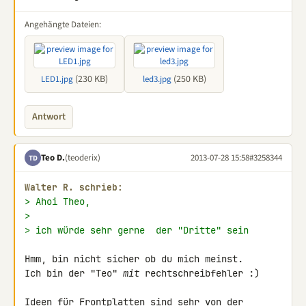
Angehängte Dateien:
(230 KB)
(250 KB)
LED1.jpg
led3.jpg
Antwort
Teo D.
(teoderix)
2013-07-28 15:58
#3258344
TD
Walter R. schrieb:
> Ahoi Theo,
>
> ich würde sehr gerne  der "Dritte" sein
Hmm, bin nicht sicher ob du mich meinst.

Ich bin der "Teo" 
mit
 rechtschreibfehler :)

Ideen für Frontplatten sind sehr von der 