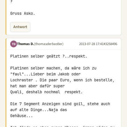
?

Gruss Asko.
Antwort
Thomas D.
(thomasderbastler)
2013-07-28 17:41
#3258496
TD
Platinen selber geätzt ?..respekt.

Platinen selber machen, da wäre ich zu 
"faul"...Lieber beim Jakob oder 

Lochraster . Die paar Euro, wenn ich bestelle, 
hat man aber dafür super 

Quali, deshalb nochmal  respekt.

Die 7 Segment Anzeigen sind goil, stehe auch 
auf alte Dinge...Naja das 

Gehäuse...
