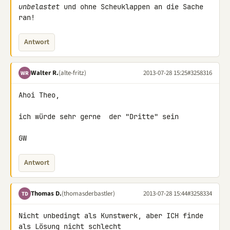
unbelastet
 und ohne Scheuklappen an die Sache 
ran!
Antwort
Walter R.
(alte-fritz)
2013-07-28 15:25
#3258316
WR
Ahoi Theo,

ich würde sehr gerne  der "Dritte" sein

GW
Antwort
Thomas D.
(thomasderbastler)
2013-07-28 15:44
#3258334
TD
Nicht unbedingt als Kunstwerk, aber ICH finde 
als Lösung nicht schlecht