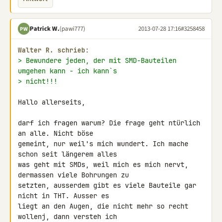
Patrick W.
(pawi777)
2013-07-28 17:16
#3258458
PW
Walter R. schrieb:
> Bewundere jeden, der mit SMD-Bauteilen 
umgehen kann - ich kann`s
> nicht!!!
Hallo allerseits,

darf ich fragen warum? Die frage geht ntürlich 
an alle. Nicht böse 

gemeint, nur weil's mich wundert. Ich mache 
schon seit längerem alles 

was geht mit SMDs, weil mich es mich nervt, 
dermassen viele Bohrungen zu 

setzten, ausserdem gibt es viele Bauteile gar 
nicht in THT. Ausser es 

liegt an den Augen, die nicht mehr so recht 
wollenj, dann versteh ich 
