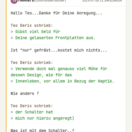
Thomas D.
(thomasderbastler)
2013-07-28 11:39
#3258026
TD
Hallo Teo...Danke für Deine Anregung...

Teo Derix schrieb:
> Gibst viel Geld für
> Deine gelaserten Frontplatten aus.
Ist "nur" gefräst...kostet mich nichts...

Teo Derix schrieb:
> Verwende doch mal genauso viel Mühe für 
dessen Design, wie für das
> Innenleben, vor allem in Bezug der Haptik.
Wie anders ?

Teo Derix schrieb:
> der Schalter hat
> mich nur hierzu angeregt)
Was ist mit dem Schalter..?