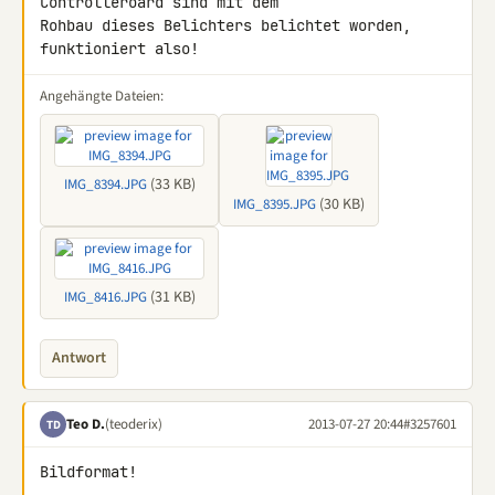
Controlleroard sind mit dem 

Rohbau dieses Belichters belichtet worden, 
funktioniert also!
Angehängte Dateien:
(33 KB)
IMG_8394.JPG
(30 KB)
IMG_8395.JPG
(31 KB)
IMG_8416.JPG
Antwort
Teo D.
(teoderix)
2013-07-27 20:44
#3257601
TD
Bildformat!