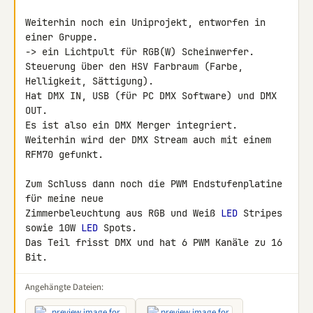
Weiterhin noch ein Uniprojekt, entworfen in 
einer Gruppe.

-> ein Lichtpult für RGB(W) Scheinwerfer.

Steuerung über den HSV Farbraum (Farbe, 
Helligkeit, Sättigung).

Hat DMX IN, USB (für PC DMX Software) und DMX 
OUT.

Es ist also ein DMX Merger integriert.

Weiterhin wird der DMX Stream auch mit einem 
RFM70 gefunkt.

Zum Schluss dann noch die PWM Endstufenplatine 
für meine neue 

Zimmerbeleuchtung aus RGB und Weiß 
LED
 Stripes 
sowie 10W 
LED
 Spots.

Das Teil frisst DMX und hat 6 PWM Kanäle zu 16 
Bit.
Angehängte Dateien: