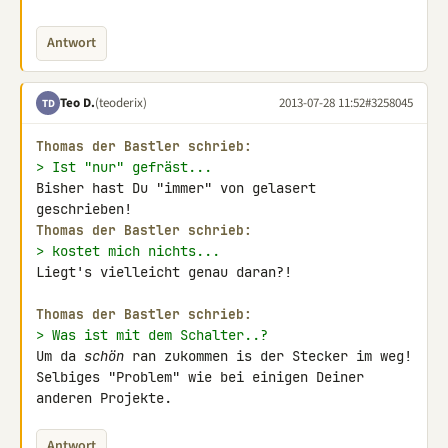
Antwort
Teo D.
(teoderix)
2013-07-28 11:52
#3258045
TD
Thomas der Bastler schrieb:
> Ist "nur" gefräst...
Bisher hast Du "immer" von gelasert 
Thomas der Bastler schrieb:
> kostet mich nichts...
Liegt's vielleicht genau daran?!

Thomas der Bastler schrieb:
> Was ist mit dem Schalter..?
Um da 
schön
 ran zukommen is der Stecker im weg!

Selbiges "Problem" wie bei einigen Deiner 
anderen Projekte.
Antwort