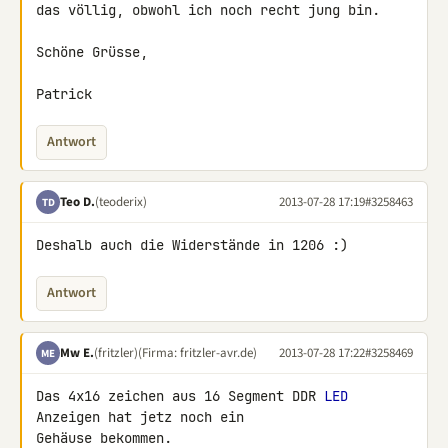
das völlig, obwohl ich noch recht jung bin.

Schöne Grüsse,

Patrick
Antwort
Teo D.
(teoderix)
2013-07-28 17:19
#3258463
TD
Deshalb auch die Widerstände in 1206 :)
Antwort
Mw E.
(fritzler)
(Firma: fritzler-avr.de)
2013-07-28 17:22
#3258469
ME
Das 4x16 zeichen aus 16 Segment DDR 
LED
Anzeigen hat jetz noch ein 

Gehäuse bekommen.
