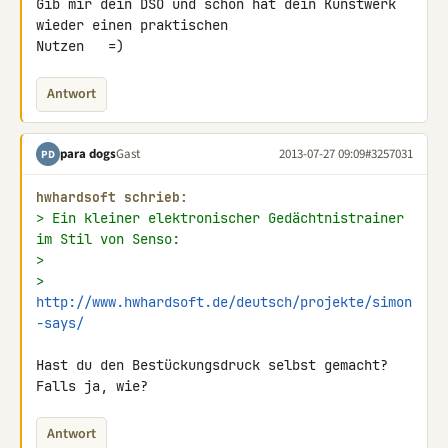
Gib mir dein DSO und schon hat dein Kunstwerk 
wieder einen praktischen 

Nutzen   =)
Antwort
para dogs
Gast
2013-07-27 09:09
#3257031
PD
hwhardsoft schrieb:
> Ein kleiner elektronischer Gedächtnistrainer 
im Stil von Senso:
>
> 
http://www.hwhardsoft.de/deutsch/projekte/simon
-says/
Hast du den Bestückungsdruck selbst gemacht? 
Falls ja, wie?
Antwort