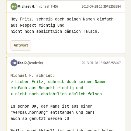
Michael H.
(michael_h45)
2013-07-28 16:39
#3258384
MH
Hey Fritz, schreib doch seinen Namen einfach 
aus Respekt richtig und 

nicht noch absichtlich dämlich falsch.
Antwort
Teo D.
(teoderix)
2013-07-28 16:56
#3258407
TD
Michael H. schrieb:
> Lieber Fritz, schreib doch seinen Namen 
einfach aus Respekt richtig und
> nicht noch absichtlich dämlich falsch.
Is schon OK, der Name ist aus einer 
"Verballhornung" entstanden und darf 

auch so genutzt werden :D

Weil's grad Aktuell ist und ich sonnst keine 