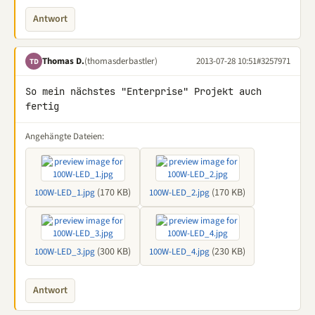
Antwort
Thomas D.
(thomasderbastler)
2013-07-28 10:51
#3257971
TD
So mein nächstes "Enterprise" Projekt auch 
fertig
Angehängte Dateien:
(170 KB)
(170 KB)
100W-LED_1.jpg
100W-LED_2.jpg
(300 KB)
(230 KB)
100W-LED_3.jpg
100W-LED_4.jpg
Antwort