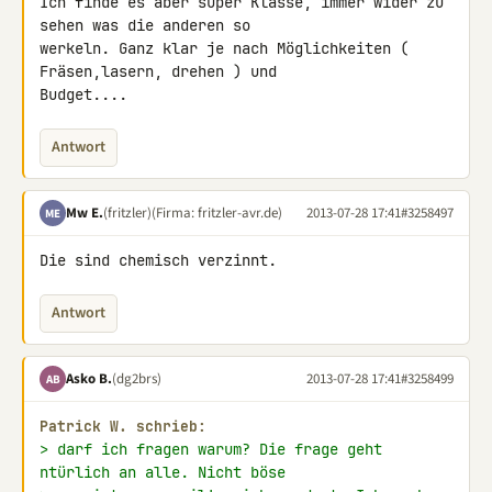
Ich finde es aber super Klasse, immer wider zu 
sehen was die anderen so 

werkeln. Ganz klar je nach Möglichkeiten ( 
Fräsen,lasern, drehen ) und 

Budget....
Antwort
Mw E.
(fritzler)
(Firma: fritzler-avr.de)
2013-07-28 17:41
#3258497
ME
Die sind chemisch verzinnt.
Antwort
Asko B.
(dg2brs)
2013-07-28 17:41
#3258499
AB
Patrick W. schrieb:
> darf ich fragen warum? Die frage geht 
ntürlich an alle. Nicht böse