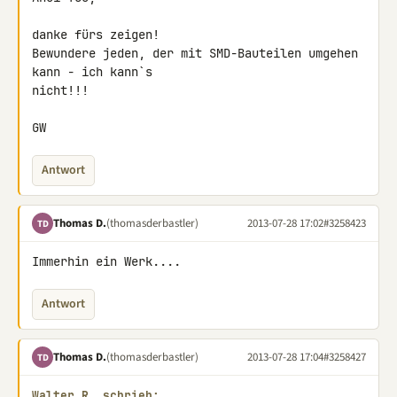
danke fürs zeigen!

Bewundere jeden, der mit SMD-Bauteilen umgehen 
kann - ich kann`s 

nicht!!!

GW
Antwort
Thomas D.
(thomasderbastler)
2013-07-28 17:02
#3258423
TD
Immerhin ein Werk....
Antwort
Thomas D.
(thomasderbastler)
2013-07-28 17:04
#3258427
TD
Walter R. schrieb: