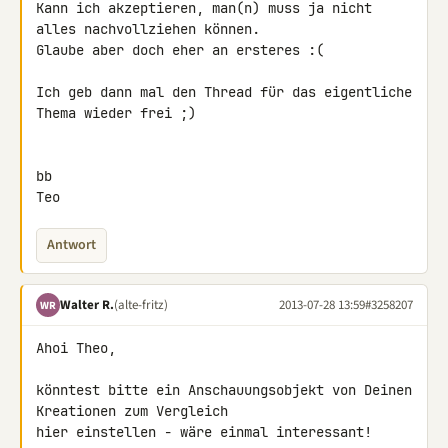
Kann ich akzeptieren, man(n) muss ja nicht 
alles nachvollziehen können. 

Glaube aber doch eher an ersteres :(

Ich geb dann mal den Thread für das eigentliche 
Thema wieder frei ;)

bb

Teo
Antwort
Walter R.
(alte-fritz)
2013-07-28 13:59
#3258207
WR
Ahoi Theo,

könntest bitte ein Anschauungsobjekt von Deinen 
Kreationen zum Vergleich 

hier einstellen - wäre einmal interessant!
