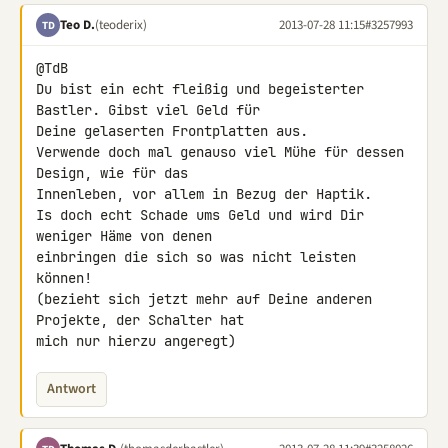
Teo D.
(teoderix)
2013-07-28 11:15
#3257993
TD
@TdB

Du bist ein echt fleißig und begeisterter 
Bastler. Gibst viel Geld für 

Deine gelaserten Frontplatten aus.

Verwende doch mal genauso viel Mühe für dessen 
Design, wie für das 

Innenleben, vor allem in Bezug der Haptik.

Is doch echt Schade ums Geld und wird Dir 
weniger Häme von denen 

einbringen die sich so was nicht leisten 
können!

(bezieht sich jetzt mehr auf Deine anderen 
Projekte, der Schalter hat 

mich nur hierzu angeregt)
Antwort