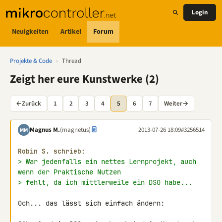
Login
Neuigkeiten
Artikel
Forum
Projekte & Code
›
Thread
Zeigt her eure Kunstwerke (2)
←
Zurück
1
2
3
4
5
6
7
Weiter
→
Magnus M.
(magnetus)
2013-07-26 18:09
#3256514
MM
Robin S. schrieb:
> War jedenfalls ein nettes Lernprojekt, auch 
wenn der Praktische Nutzen
> fehlt, da ich mittlerweile ein DSO habe...
Och... das lässt sich einfach ändern:
