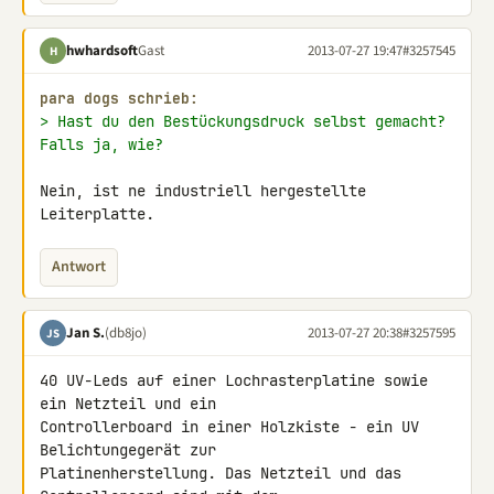
hwhardsoft
Gast
2013-07-27 19:47
#3257545
H
para dogs schrieb:
> Hast du den Bestückungsdruck selbst gemacht? 
Falls ja, wie?
Nein, ist ne industriell hergestellte 
Leiterplatte.
Antwort
Jan S.
(db8jo)
2013-07-27 20:38
#3257595
JS
40 UV-Leds auf einer Lochrasterplatine sowie 
ein Netzteil und ein 

Controllerboard in einer Holzkiste - ein UV 
Belichtungegerät zur 

Platinenherstellung. Das Netzteil und das 