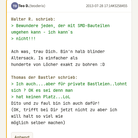
Teo D.
(teoderix)
2013-07-28 17:14
#3258455
TD
Walter R. schrieb:
> Bewundere jeden, der mit SMD-Bauteilen 
umgehen kann - ich kann`s
> nicht!!!
Ach was, trau Dich. Bin'n halb blinder 
Altersack. Is einfacher als 

hunderte von Löcher exakt zu bohren :D

Thomas der Bastler schrieb:
> Ich auch....aber für private Bastleien..lohnt 
sich ? OK es sei denn man
> hat keinen Platz...LoL
Dito und zu faul bin ich auch dafür!

(OK, trifft bei Dir jetzt nicht zu aber ich 
will halt so viel wie 

möglich selber machen)
Antwort