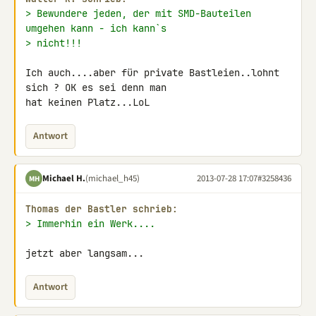
> Bewundere jeden, der mit SMD-Bauteilen 
umgehen kann - ich kann`s
> nicht!!!
Ich auch....aber für private Bastleien..lohnt 
sich ? OK es sei denn man 

hat keinen Platz...LoL
Antwort
Michael H.
(michael_h45)
2013-07-28 17:07
#3258436
MH
Thomas der Bastler schrieb:
> Immerhin ein Werk....
jetzt aber langsam...
Antwort