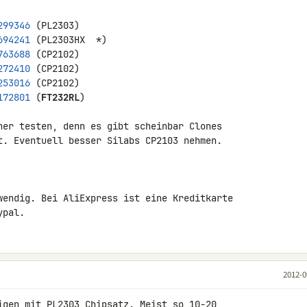
299346
694241
763688
272410
253016
172801
 (
FT232RL
)

her testen, denn es gibt scheinbar Clones 

t. Eventuell besser Silabs CP2103 nehmen.

wendig. Bei AliExpress ist eine Kreditkarte 

ypal.
2012-0
igen mit PL2303 Chipsatz. Meist so 10-20 
