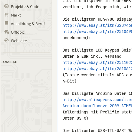
z.b. die Displays in Yuan-RMB
Projekte & Code
verdient, ich frage mich, wie
Markt
Die billigsten HD44780 Displa
Ausbildung & Beruf
http://www.ebay.at/itm/320746
http://www.ebay.at/itm/251049
Offtopic
angekommen):

Webseite
unter 6 EUR
ANZEIGE
http://www.ebay.at/itm/251102
http://www.ebay.at/itm/261061
(Taster werden mittels ADC au
4-Bit)

Das billigste Arduino 
unter 1
http://www.aliexpress.com/ite
Arduino-duemilanove-2009-ATME
(allerdings mit Prolific stat
unter OS X)

Die billigsten USB-TTL-UART W