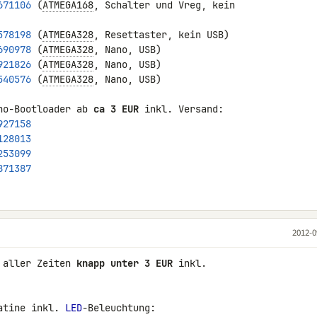
671106
 (
ATMEGA168
, Schalter und Vreg, kein 

578198
 (
ATMEGA328
690978
 (
ATMEGA328
921826
 (
ATMEGA328
540576
 (
ATMEGA328
, Nano, USB)

no-Bootloader ab 
ca 3 EUR
927158
128013
253099
871387
2012-0
 aller Zeiten 
knapp unter 3 EUR
 inkl. 

atine inkl. 
LED