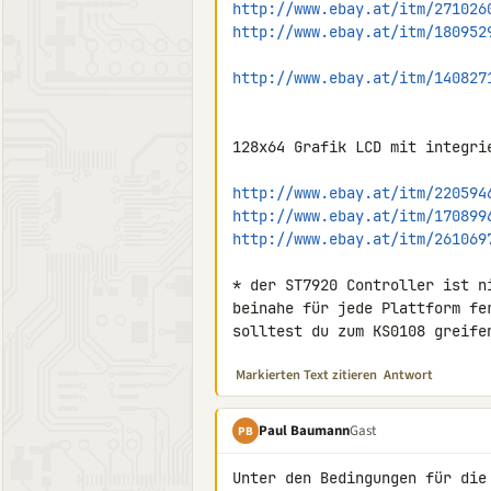
http://www.ebay.at/itm/271026
http://www.ebay.at/itm/180952
http://www.ebay.at/itm/140827
128x64 Grafik LCD mit integri
http://www.ebay.at/itm/220594
http://www.ebay.at/itm/170899
http://www.ebay.at/itm/261069
* der ST7920 Controller ist n
beinahe für jede Plattform fe
solltest du zum KS0108 greife
Markierten Text zitieren
Antwort
Paul Baumann
Gast
PB
Unter den Bedingungen für die 