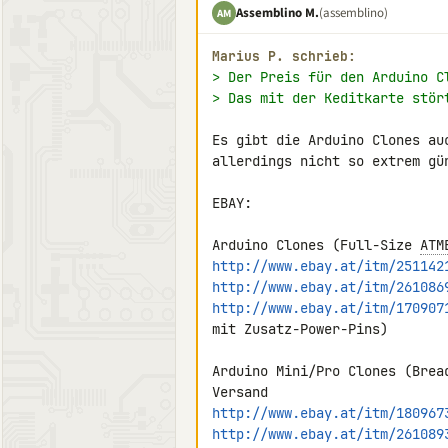
Assemblino M.
(assemblino)
AM
Marius P. schrieb:
> Der Preis für den Arduino C
> Das mit der Keditkarte stör
Es gibt die Arduino Clones au
allerdings nicht so extrem gün
EBAY:

Arduino Clones (Full-Size 
ATM
http://www.ebay.at/itm/251142
http://www.ebay.at/itm/261086
http://www.ebay.at/itm/170907
mit Zusatz-Power-Pins)

Arduino Mini/Pro Clones (Brea
http://www.ebay.at/itm/180967
http://www.ebay.at/itm/261089