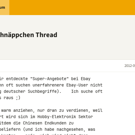
rum
chnäppchen Thread
2012-0
ir entdeckte "Super-Angebote" bei Ebay 

nn oft suchen unerfahrenere Ebay-User nicht 

g deutscher Suchbegriffe).    Ich suche oft 

 raus ;)

 warm anziehen, nur dran zu verdienen, weil 

rt wird sich im Hobby-Elektronik Sektor 

itdem die Chinesen Endkunden zu 

beliefern (und ich habe nachgesehen, was 
