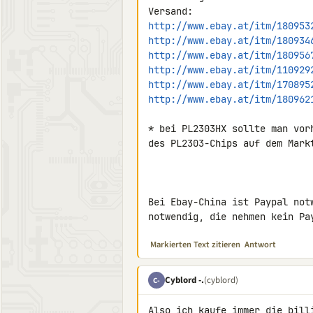
http://www.ebay.at/itm/180953
http://www.ebay.at/itm/180934
http://www.ebay.at/itm/180956
http://www.ebay.at/itm/110929
http://www.ebay.at/itm/170895
http://www.ebay.at/itm/180962
* bei PL2303HX sollte man vor
des PL2303-Chips auf dem Mark
Bei Ebay-China ist Paypal not
notwendig, die nehmen kein Pa
Markierten Text zitieren
Antwort
Cyblord -.
(cyblord)
C-
Also ich kaufe immer die bill