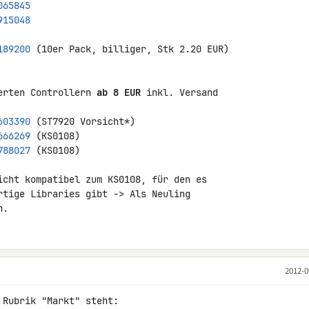
065845
915048
189200
 (10er Pack, billiger, Stk 2.20 EUR)

erten Controllern 
ab 8 EUR
 inkl. Versand

603390
666269
788027
 (KS0108)

icht kompatibel zum KS0108, für den es 

rtige Libraries gibt -> Als Neuling 

n.
2012-0
Rubrik "Markt" steht:
