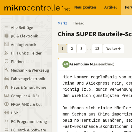
Neuigkeiten
Artikel
Fo
Markt
›
Thread
Alle Beiträge
China SUPER Bauteile-S
µC & Elektronik
Analogtechnik
…
1
2
3
12
Weiter
→
HF, Funk & Felder
Platinen
Assemblino M.
(assemblino)
AM
Mechanik & Werkzeug
Hier kommen regelmässig von m
Fahrzeugelektronik
China und Aliexpress rein, de
Haus & Smart Home
richtig (z.b. durch verwendun
den wirklich günstigsten Preis
Compiler & IDEs
FPGA, VHDL & Co.
Da können sich einige Händler
DSP
man Sachen aus China importie
bald hoffentlich aufhören, se
PC-Programmierung
Fast-Grosshandelskonditionen 
PC Hard- & Software