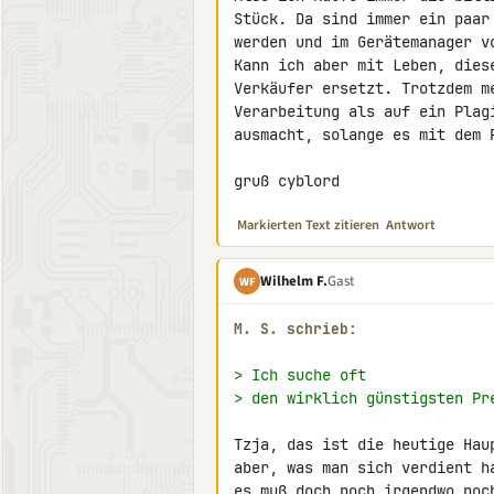
Stück. Da sind immer ein paar
werden und im Gerätemanager v
Kann ich aber mit Leben, dies
Verkäufer ersetzt. Trotzdem m
Verarbeitung als auf ein Plag
ausmacht, solange es mit dem 
gruß cyblord
Markierten Text zitieren
Antwort
Wilhelm F.
Gast
WF
M. S. schrieb:
> Ich suche oft
> den wirklich günstigsten Pr
Tzja, das ist die heutige Hau
aber, was man sich verdient h
es muß doch noch irgendwo noc