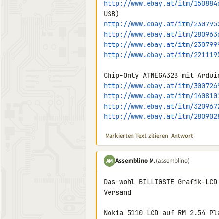
http://www.ebay.at/itm/150884
http://www.ebay.at/itm/230795
http://www.ebay.at/itm/280963
http://www.ebay.at/itm/230799
http://www.ebay.at/itm/221119
Chip-Only 
ATMEGA328
 mit Ardui
http://www.ebay.at/itm/300726
http://www.ebay.at/itm/140810
http://www.ebay.at/itm/320967
http://www.ebay.at/itm/280902
Markierten Text zitieren
Antwort
Assemblino M.
(assemblino)
AM
Das wohl BILLIGSTE Grafik-LCD
Versand

Nokia 5110 LCD auf RM 2.54 Pl