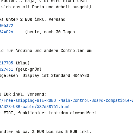
 kosten... naja, viel wird nicht dran 

 sich das mit Porto und Arbeit ausgeht).

ys 
unter 2 EUR
806372
844026
     (heute, nach 30 Tagen 

217705
327431
 (gelb-grün)

sgelesen, Display ist Standard HD44780 

0 EUR
m/Free-shipping-BTE-ROBOT-Main-Control-Board-Compatible-
GA328-USB-cable/587638761.html
t FTDI, funktioniert trotzdem einwandfrei 

andler ab ca. 
2 EUR bis max 5 EUR
 inkl. 
