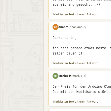
ausreichend gesucht. ;-)
Markierten Text zitieren
Antwort
Anon Y.
(anonymous)
AY
Danke schön,

ich habe gerade etwas bestell
selber bauen ;)
Markierten Text zitieren
Antwort
Marius P.
(marius_p)
MP
Der Preis für den Arduino Clon
Das mit der Keditkarte stört.
Markierten Text zitieren
Antwort