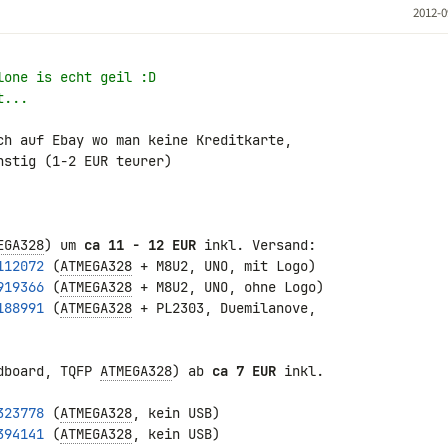
2012-0
lone is echt geil :D
t...
ch auf Ebay wo man keine Kreditkarte, 

stig (1-2 EUR teurer)

EGA328
) um 
ca 11 - 12 EUR
112072
 (
ATMEGA328
919366
 (
ATMEGA328
188991
 (
ATMEGA328
 + PL2303, Duemilanove, 

dboard, TQFP 
ATMEGA328
) ab 
ca 7 EUR
 inkl. 

323778
 (
ATMEGA328
394141
 (
ATMEGA328