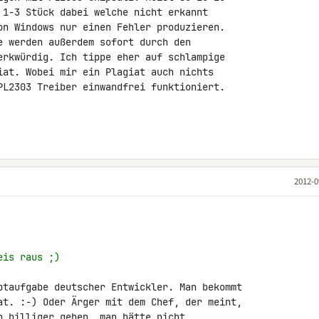
 1-3 Stück dabei welche nicht erkannt 

on Windows nur einen Fehler produzieren. 

e werden außerdem sofort durch den 

erkwürdig. Ich tippe eher auf schlampige 

iat. Wobei mir ein Plagiat auch nichts 

PL2303 Treiber einwandfrei funktioniert.

2012-0
eis raus ;)
ptaufgabe deutscher Entwickler. Man bekommt 

at. :-) Oder Ärger mit dem Chef, der meint, 

h billiger gehen, man hätte nicht 
