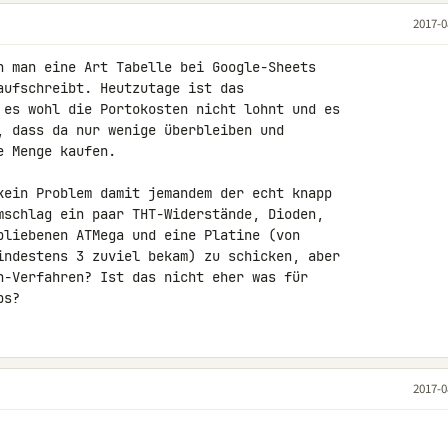
2017-0
n man eine Art Tabelle bei Google-Sheets 

aufschreibt. Heutzutage ist das 

 es wohl die Portokosten nicht lohnt und es 

, dass da nur wenige überbleiben und 

 Menge kaufen.

kein Problem damit jemandem der echt knapp 

mschlag ein paar THT-Widerstände, Dioden, 

bliebenen ATMega und eine Platine (von 

indestens 3 zuviel bekam) zu schicken, aber 

n-Verfahren? Ist das nicht eher was für 

bs?
2017-0