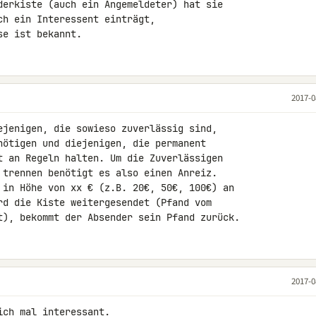
derkiste (auch ein Angemeldeter) hat sie 

h ein Interessent einträgt, 

se ist bekannt.
2017-0
ejenigen, die sowieso zuverlässig sind, 

nötigen und diejenigen, die permanent 

t an Regeln halten. Um die Zuverlässigen 

 trennen benötigt es also einen Anreiz. 

 in Höhe von xx € (z.B. 20€, 50€, 100€) an 

rd die Kiste weitergesendet (Pfand vom 

t), bekommt der Absender sein Pfand zurück.
2017-0
ch mal interessant.
