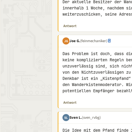
Der aktuelle Besitzer der Wan
innerhalb 1 Woche, nachdem sic
weiterzuschicken, seine Adres
Antwort
Joe G.
(feinmechaniker)
JG
Das Problem ist doch, dass di
keine komplizierten Regeln be
unzuverlässig sind, sich nich
von den Nichtzuverlässigen zu
Denkbar ist ein „Kistenpfand“
den Wanderkistenmoderator. Wi
potentiellen Empfänger bezahl
Antwort
Sven L.
(sven_rvbg)
SL
Die Idee mit dem Pfand finde i