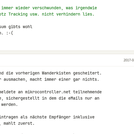
 immer wieder verschwunden, was irgendwie
otz Tracking usw. nicht verhindern lies.
um gibts wohl

h. :-(
2017-0
nd die vorherigen Wanderkisten gescheitert.

r ausmachen, macht immer einer gar nichts.

meldete an mikrocontroller.net teilnehmende 

e, sichergestellt in dem die eMails nur an 

werden.

intragen als nächste Empfänger inklusive 

 mahlt zuerst.
