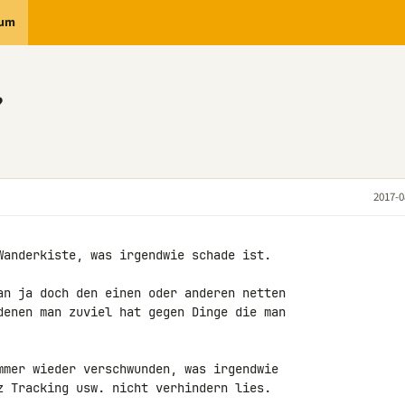
rum
?
2017-0
Wanderkiste, was irgendwie schade ist.

an ja doch den einen oder anderen netten 

denen man zuviel hat gegen Dinge die man 

mmer wieder verschwunden, was irgendwie 

z Tracking usw. nicht verhindern lies.
