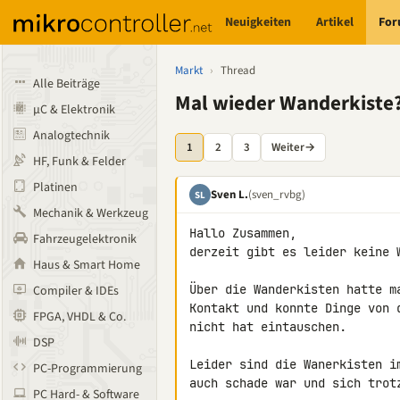
Neuigkeiten
Artikel
Fo
Markt
›
Thread
Alle Beiträge
Mal wieder Wanderkiste
µC & Elektronik
Analogtechnik
1
2
3
Weiter
→
HF, Funk & Felder
Platinen
Sven L.
(sven_rvbg)
SL
Mechanik & Werkzeug
Hallo Zusammen,

Fahrzeugelektronik
derzeit gibt es leider keine 
Haus & Smart Home
Über die Wanderkisten hatte m
Compiler & IDEs
Kontakt und konnte Dinge von 
FPGA, VHDL & Co.
nicht hat eintauschen.

DSP
Leider sind die Wanerkisten i
PC-Programmierung
auch schade war und sich trot
PC Hard- & Software