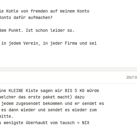
ie Kohle von fremden auf meinem Konto 

onto dafür aufmachen?

dem Punkt. Ist schon leider so.

 in jedem Verein, in jeder Firma und sei 

2017-0
ine KLEINE Kiste sagen wir BIS 5 KG würde 

welcher das erste paket macht) dazu 

 jedem zugesendet bekommen und er sendet es 

 es dann wieder und sendet es wieder zum 

itte.

s wenigste überhaubt vom tausch = NIX