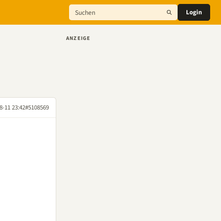
Login
ANZEIGE
8-11 23:42
#5108569