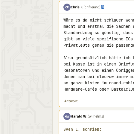
Chris F.
(chfreund)
CF
Wäre es da nicht schlauer wen
macht und erstmal die Sachen 
Standardzeug so günstig, dass
gibt so viele spezifische ICs
Privatleute genau die passende
Also grundsätzlich hätte ich 
bei Kasse ist in einem Briefu
Resonatoren und einen übrigge
denen man bei elecrow immer m
so ganze Kisten im round-robi
Hardware-Cafés oder Bastelclu
Antwort
Harald W.
(wilhelms)
HW
Sven L. schrieb: