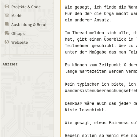
Projekte & Code
Wie gesagt, ich finde die Wand
Für den der die Orga macht wa
Markt
ein anderer Ansatz.

Ausbildung & Beruf
Im Thread melden sich alle, d
Offtopic
hat, gibt einen Überblick im 
Webseite
Teilnehmer geschickt. Wer zu 
unter der Maßgabe das man Fair
ANZEIGE
Es können zum Zeitpunkt X dur
lange Wartezeiten werden vermi
Kein typischer ich biete, ich 
Wanderkistenüberraschungseffek
Denkbar wäre auch das jeder d
Kiste losschickt.

Wie gesagt, etwas Fairness sol
Regeln sollen so wenig wie mög