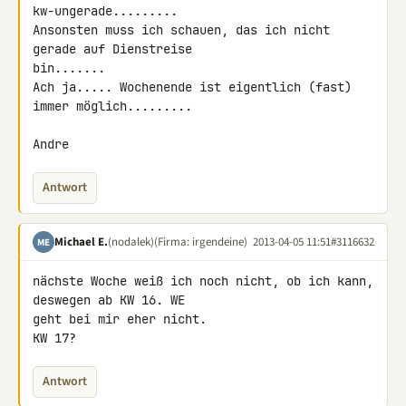
kw-ungerade.........

Ansonsten muss ich schauen, das ich nicht 
gerade auf Dienstreise 

bin.......

Ach ja..... Wochenende ist eigentlich (fast) 
immer möglich.........

Andre
Antwort
Michael E.
(nodalek)
(Firma: irgendeine)
2013-04-05 11:51
#3116632
ME
nächste Woche weiß ich noch nicht, ob ich kann, 
deswegen ab KW 16. WE 

geht bei mir eher nicht.

KW 17?
Antwort