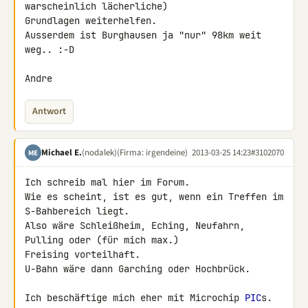
warscheinlich lächerliche) 

Grundlagen weiterhelfen.

Ausserdem ist Burghausen ja "nur" 98km weit 
weg.. :-D

Andre
Antwort
Michael E.
(nodalek)
(Firma: irgendeine)
2013-03-25 14:23
#3102070
ME
Ich schreib mal hier im Forum.

Wie es scheint, ist es gut, wenn ein Treffen im 
S-Bahbereich liegt.

Also wäre Schleißheim, Eching, Neufahrn, 
Pulling oder (für mich max.) 

Freising vorteilhaft.

U-Bahn wäre dann Garching oder Hochbrück.

Ich beschäftige mich eher mit Microchip 
PIC
s.