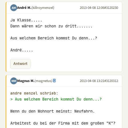
André M.
(killroymenzel)
2013-04-08 12:06
#3120230
AM
Ja Klasse.....

Dann wären wir schon zu dritt.......

Aus welchem Bereich kommst Du denn...?

André.....
Antwort
Magnus M.
(magnetus)
2013-04-08 13:21
#3120312
MM
andre menzel schrieb:
> Aus welchem Bereich kommst Du denn...?
Wenn du den Wohnort meinst: Neufahrn.

Arbeitest du bei der Firma mit dem großen "K"?