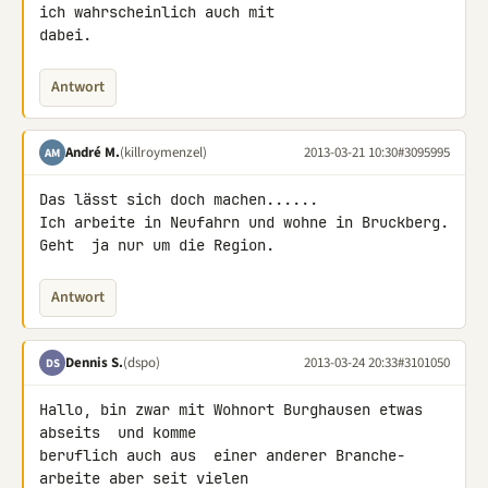
ich wahrscheinlich auch mit 

dabei.
Antwort
André M.
(killroymenzel)
2013-03-21 10:30
#3095995
AM
Das lässt sich doch machen......

Ich arbeite in Neufahrn und wohne in Bruckberg.

Geht  ja nur um die Region.
Antwort
Dennis S.
(dspo)
2013-03-24 20:33
#3101050
DS
Hallo, bin zwar mit Wohnort Burghausen etwas 
abseits  und komme 

beruflich auch aus  einer anderer Branche- 
arbeite aber seit vielen 
