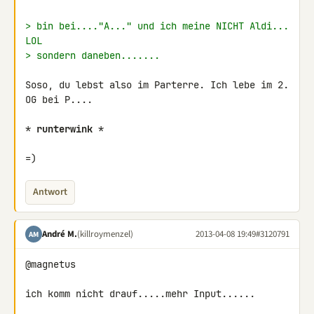
> bin bei...."A..." und ich meine NICHT Aldi... 
LOL
> sondern daneben.......
Soso, du lebst also im Parterre. Ich lebe im 2. 
OG bei P....

* 
runterwink
 *

=)
Antwort
André M.
(killroymenzel)
2013-04-08 19:49
#3120791
AM
@magnetus

ich komm nicht drauf.....mehr Input......
