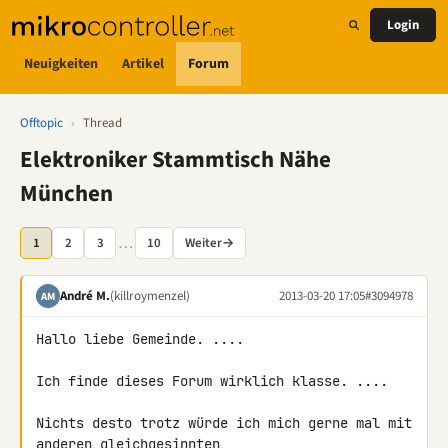
Login
Neuigkeiten
Artikel
Forum
Offtopic
›
Thread
Elektroniker Stammtisch Nähe
München
…
1
2
3
10
Weiter
→
André M.
(killroymenzel)
2013-03-20 17:05
#3094978
AM
Hallo liebe Gemeinde. ....

Ich finde dieses Forum wirklich klasse. ....

Nichts desto trotz würde ich mich gerne mal mit 
anderen gleichgesinnten 
