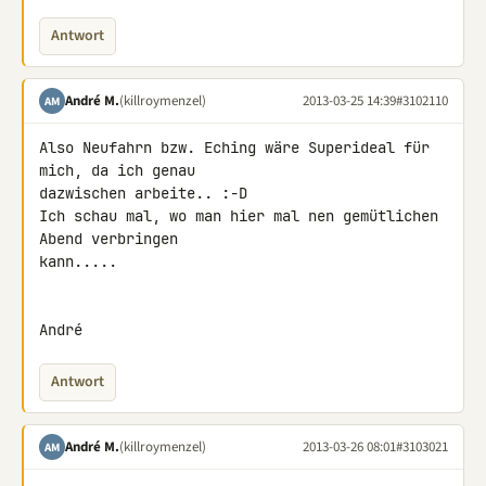
Antwort
André M.
(killroymenzel)
2013-03-25 14:39
#3102110
AM
Also Neufahrn bzw. Eching wäre Superideal für 
mich, da ich genau 

dazwischen arbeite.. :-D

Ich schau mal, wo man hier mal nen gemütlichen 
Abend verbringen 

kann.....

André
Antwort
André M.
(killroymenzel)
2013-03-26 08:01
#3103021
AM