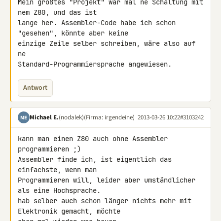
Mein größtes "Projekt" war mal ne Schaltung mit 
nem Z80, und das ist 

lange her. Assembler-Code habe ich schon 
"gesehen", könnte aber keine 

einzige Zeile selber schreiben, wäre also auf 
ne 

Standard-Programmiersprache angewiesen.
Antwort
Michael E.
(nodalek)
(Firma: irgendeine)
2013-03-26 10:22
#3103242
ME
kann man einen Z80 auch ohne Assembler 
programmieren ;)

Assembler finde ich, ist eigentlich das 
einfachste, wenn man 

Programmieren will, leider aber umständlicher 
als eine Hochsprache.

hab selber auch schon länger nichts mehr mit 
Elektronik gemacht, möchte 
