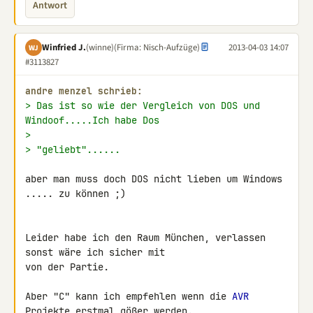
Antwort
Winfried J.
(winne)
(Firma: Nisch-Aufzüge)
2013-04-03 14:07
WJ
#3113827
andre menzel schrieb:
> Das ist so wie der Vergleich von DOS und 
Windoof.....Ich habe Dos
>
> "geliebt"......
aber man muss doch DOS nicht lieben um Windows 
..... zu können ;)

Leider habe ich den Raum München, verlassen 
sonst wäre ich sicher mit 

von der Partie.

Aber "C" kann ich empfehlen wenn die 
AVR
Projekte erstmal gößer werden.
