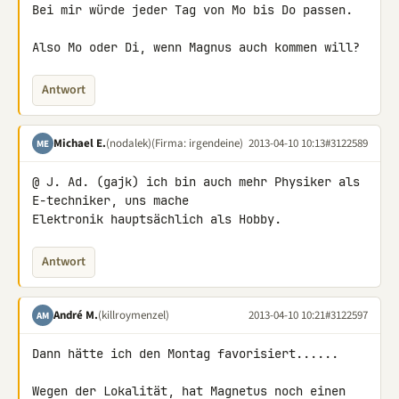
Bei mir würde jeder Tag von Mo bis Do passen.

Also Mo oder Di, wenn Magnus auch kommen will?
Antwort
Michael E.
(nodalek)
(Firma: irgendeine)
2013-04-10 10:13
#3122589
ME
@ J. Ad. (gajk) ich bin auch mehr Physiker als 
E-techniker, uns mache 

Elektronik hauptsächlich als Hobby.
Antwort
André M.
(killroymenzel)
2013-04-10 10:21
#3122597
AM
Dann hätte ich den Montag favorisiert......

Wegen der Lokalität, hat Magnetus noch einen 