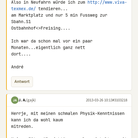
Also in Neufahrn würde ich zum 
http://www.viva-
texmex.de/
 tendieren...

am Marktplatz und nur 5 min Fussweg zur 
Sbahn.S1 

Ostbahnhof<>Freising....

Ich war da schon mal vor ein paar 
Monaten...eigentlich ganz nett 

dort....

André
Antwort
J. A.
(gajk)
2013-03-26 10:13
#3103218
JA
Herrje, mit meinen schmalen Physik-Kenntnissen 
kann ich da wohl kaum 

mitreden.
