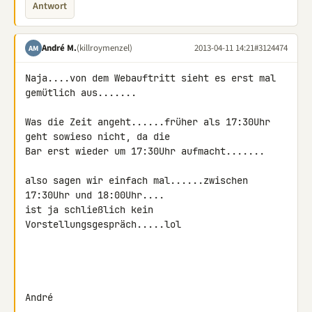
Antwort
André M.
(killroymenzel)
2013-04-11 14:21
#3124474
AM
Naja....von dem Webauftritt sieht es erst mal 
gemütlich aus.......

Was die Zeit angeht......früher als 17:30Uhr 
geht sowieso nicht, da die 

Bar erst wieder um 17:30Uhr aufmacht.......

also sagen wir einfach mal......zwischen 
17:30Uhr und 18:00Uhr....

ist ja schließlich kein 
Vorstellungsgespräch.....lol

André