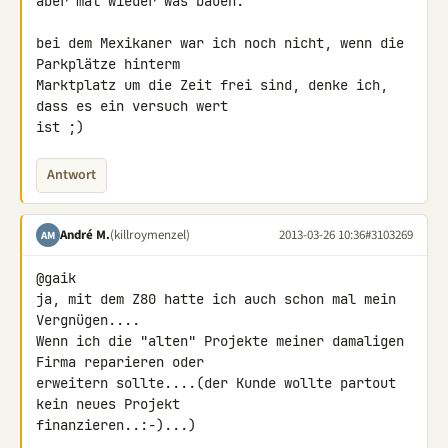
aber mal wieder was bauen.

bei dem Mexikaner war ich noch nicht, wenn die 
Parkplätze hinterm 

Marktplatz um die Zeit frei sind, denke ich, 
dass es ein versuch wert 

ist ;)
Antwort
André M.
(killroymenzel)
2013-03-26 10:36
#3103269
AM
@gaik

ja, mit dem Z80 hatte ich auch schon mal mein 
Vergnügen....

Wenn ich die "alten" Projekte meiner damaligen 
Firma reparieren oder 

erweitern sollte....(der Kunde wollte partout 
kein neues Projekt 

finanzieren..:-)...)
