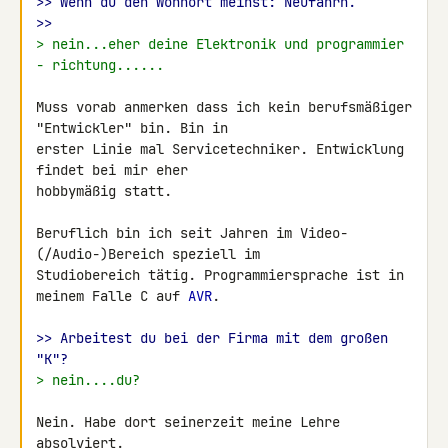
>> Wenn du den Wohnort meinst: Neufahrn.
>>
> nein...eher deine Elektronik und programmier 
- richtung......
Muss vorab anmerken dass ich kein berufsmäßiger 
"Entwickler" bin. Bin in 

erster Linie mal Servicetechniker. Entwicklung 
findet bei mir eher 

hobbymäßig statt.

Beruflich bin ich seit Jahren im Video-
(/Audio-)Bereich speziell im 

Studiobereich tätig. Programmiersprache ist in 
meinem Falle C auf 
AVR
.

>> Arbeitest du bei der Firma mit dem großen 
"K"?
> nein....du?
Nein. Habe dort seinerzeit meine Lehre 
absolviert.
