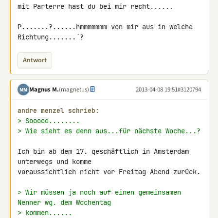
mit Parterre hast du bei mir recht......

P.......?......hmmmmmmm von mir aus in welche 
Richtung.......´?
Antwort
Magnus M.
(magnetus)
2013-04-08 19:51
#3120794
MM
andre menzel schrieb:
> Sooooo........
> Wie sieht es denn aus...für nächste Woche...?
Ich bin ab dem 17. geschäftlich in Amsterdam 
unterwegs und komme 

voraussichtlich nicht vor Freitag Abend zurück.

> Wir müssen ja noch auf einen gemeinsamen 
Nenner wg. dem Wochentag
> kommen......