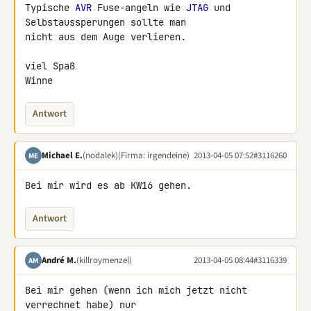
Typische 
AVR
 Fuse-angeln wie 
JTAG
 und 
Selbstaussperungen sollte man 

nicht aus dem Auge verlieren.

viel Spaß

Winne
Antwort
Michael E.
(nodalek)
(Firma: irgendeine)
2013-04-05 07:52
#3116260
ME
Bei mir wird es ab KW16 gehen.
Antwort
André M.
(killroymenzel)
2013-04-05 08:44
#3116339
AM
Bei mir gehen (wenn ich mich jetzt nicht 
verrechnet habe) nur 
