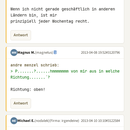
Wenn ich nicht gerade geschäftlich in anderen 
Ländern bin, ist mir 

prinzipiell jeder Wochentag recht.
Antwort
Magnus M.
(magnetus)
2013-04-08 19:52
#3120796
MM
andre menzel schrieb:
> P.......?......hmmmmmmm von mir aus in welche 
Richtung.......´?
Richtung: oben!
Antwort
Michael E.
(nodalek)
(Firma: irgendeine)
2013-04-10 10:10
#3122584
ME