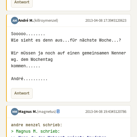
Antwort
André M.
(killroymenzel)
2013-04-08 17:39
#3120623
AM
Sooooo........

Wie sieht es denn aus...für nächste Woche...?

Wir müssen ja noch auf einen gemeinsamen Nenner 
wg. dem Wochentag 

kommen......

André..........
Antwort
Magnus M.
(magnetus)
2013-04-08 19:43
#3120786
MM
andre menzel schrieb:
> Magnus M. schrieb: