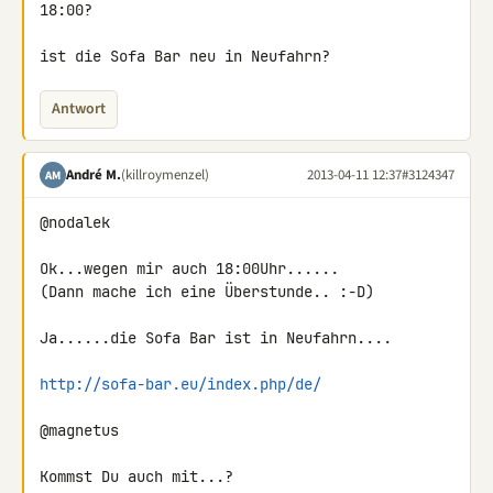
18:00?

ist die Sofa Bar neu in Neufahrn?
Antwort
André M.
(killroymenzel)
2013-04-11 12:37
#3124347
AM
@nodalek

Ok...wegen mir auch 18:00Uhr......

(Dann mache ich eine Überstunde.. :-D)

Ja......die Sofa Bar ist in Neufahrn....

http://sofa-bar.eu/index.php/de/
@magnetus

Kommst Du auch mit...?
