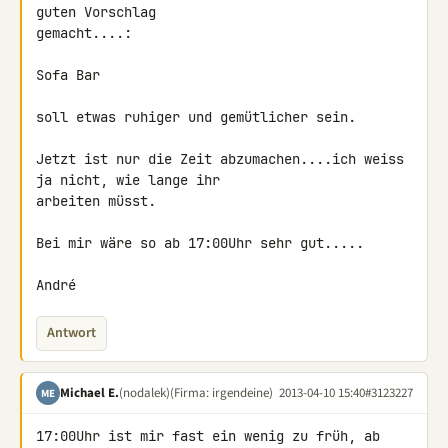
guten Vorschlag 

gemacht....:

Sofa Bar

soll etwas ruhiger und gemütlicher sein.

Jetzt ist nur die Zeit abzumachen....ich weiss 
ja nicht, wie lange ihr 

arbeiten müsst.

Bei mir wäre so ab 17:00Uhr sehr gut.....

André
Antwort
Michael E.
(nodalek)
(Firma: irgendeine)
2013-04-10 15:40
#3123227
ME
17:00Uhr ist mir fast ein wenig zu früh, ab 