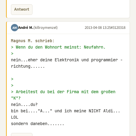
Antwort
André M.
(killroymenzel)
2013-04-08 13:25
#3120318
AM
Magnus M. schrieb:
> Wenn du den Wohnort meinst: Neufahrn.
>
nein...eher deine Elektronik und programmier - 
richtung......

>
>
> Arbeitest du bei der Firma mit dem großen 
"K"?
nein....du?

bin bei...."A..." und ich meine NICHT Aldi... 
LOL

sondern daneben.......