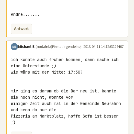
Andre.......
Antwort
Michael E.
(nodalek)
(Firma: irgendeine)
2013-04-11 14:12
#3124467
ME
ich könnte auch früher kommen, dann mache ich 
eine Unterstunde ;)

wie wärs mit der Mitte: 17:30?

mir ging es darum ob die Bar neu ist, kannte 
sie noch nicht, wohnte vor 

einiger Zeit auch mal in der Gemeinde Neufahrn, 
und kenn da nur die 

Pizzeria am Marktplatz, hoffe Sofa ist besser 
;)