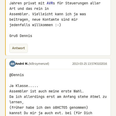
Jahren privat mit 
AVR
s für Steuerungen aller 
Art und das rein in 

Assembler. Vielleicht kann ich ja was 
beitragen, neue Kontakte sind mir 

jedenfalls willkommen :-)

Gruß Dennis
Antwort
André M.
(killroymenzel)
2013-03-25 13:57
#3102016
AM
@Dennis

Ja Klasse.....

Assembler ist auch meine erste Wahl.

Da ich allerdings erst am Anfang stehe Atmel zu 
lernen,

(früher habe ich den 68HC705 genommen)

kannst Du mir ja auch evt. bei (für Dich 