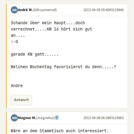
André M.
(killroymenzel)
2013-04-08 05:40
#3119840
AM
Schande über mein Haupt....doch 
verrechnet.....KW 16 hört sich gut 

an....

:-D

gerade KW geht......

Welchen Wochentag favorisierst du denn.....?

Andre
Antwort
Magnus M.
(magnetus)
2013-04-08 06:28
#3119863
MM
Wäre an dem Stammtisch auch interessiert.
