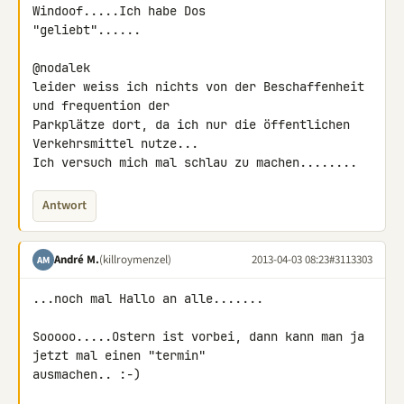
Windoof.....Ich habe Dos 

"geliebt"......

@nodalek

leider weiss ich nichts von der Beschaffenheit 
und frequention der 

Parkplätze dort, da ich nur die öffentlichen 
Verkehrsmittel nutze...

Ich versuch mich mal schlau zu machen........
Antwort
André M.
(killroymenzel)
2013-04-03 08:23
#3113303
AM
...noch mal Hallo an alle.......

Sooooo.....Ostern ist vorbei, dann kann man ja 
jetzt mal einen "termin" 

ausmachen.. :-)
