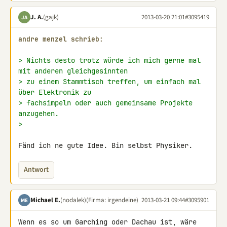
J. A.
(gajk)
2013-03-20 21:01
#3095419
JA
andre menzel schrieb:
> Nichts desto trotz würde ich mich gerne mal 
mit anderen gleichgesinnten
> zu einem Stammtisch treffen, um einfach mal 
über Elektronik zu
> fachsimpeln oder auch gemeinsame Projekte 
anzugehen.
>
Fänd ich ne gute Idee. Bin selbst Physiker.
Antwort
Michael E.
(nodalek)
(Firma: irgendeine)
2013-03-21 09:44
#3095901
ME
Wenn es so um Garching oder Dachau ist, wäre 