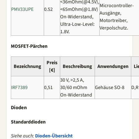
<36mOhm(@4.5V),
Microcontroller-
PMV33UPE
0.52
<65mOhm(@1.8V)
Ausgänge,
On-Widerstand,
Motortreiber,
Ultra-Low-Level:
Verpolschutz.
1.8V.
MOSFET-Pärchen
Preis
Bezeichnung
Beschreibung
Anwendungen
Li
[€]
30 V, >2,5 A,
IRF7389
0,51
30/60 mOhm
Gehäuse SO-8
D,R
On-Widerstand
Dioden
Standarddioden
Siehe auch:
Dioden-Übersicht