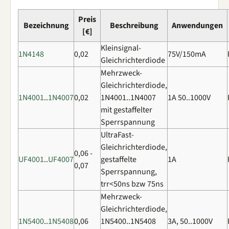
Preis
Bezeichnung
Beschreibung
Anwendungen
[€]
Kleinsignal-
1N4148
0,02
75V/150mA
Gleichrichterdiode
Mehrzweck-
Gleichrichterdiode,
1N4001
..
1N4007
0,02
1N4001..1N4007
1A 50..1000V
mit gestaffelter
Sperrspannung
UltraFast-
Gleichrichterdiode,
0,06 -
UF4001
..
UF4007
gestaffelte
1A
0,07
Sperrspannung,
trr<50ns bzw 75ns
Mehrzweck-
Gleichrichterdiode,
1N5400
..
1N5408
0,06
1N5400..1N5408
3A, 50..1000V