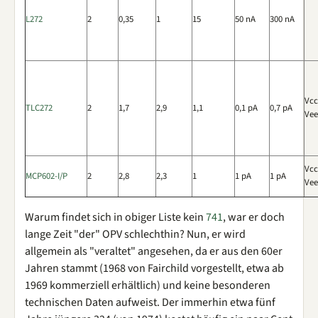
L272
2
0,35
1
15
50 nA
300 nA
Vcc
TLC272
2
1,7
2,9
1,1
0,1 pA
0,7 pA
Vee
Vcc
MCP602-I/P
2
2,8
2,3
1
1 pA
1 pA
Vee
Warum findet sich in obiger Liste kein
741
, war er doch
lange Zeit "der" OPV schlechthin? Nun, er wird
allgemein als "veraltet" angesehen, da er aus den 60er
Jahren stammt (1968 von Fairchild vorgestellt, etwa ab
1969 kommerziell erhältlich) und keine besonderen
technischen Daten aufweist. Der immerhin etwa fünf