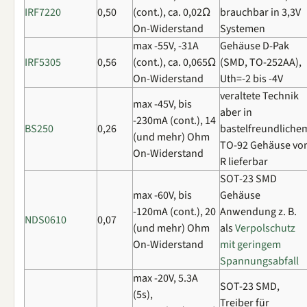
IRF7220
0,50
(cont.), ca. 0,02Ω
brauchbar in 3,3V
On-Widerstand
Systemen
max -55V, -31A
Gehäuse D-Pak
IRF5305
0,56
(cont.), ca. 0,065Ω
(SMD, TO-252AA),
On-Widerstand
Uth=-2 bis -4V
veraltete Technik
max -45V, bis
aber in
-230mA (cont.), 14
BS250
0,26
bastelfreundliche
(und mehr) Ohm
TO-92 Gehäuse vo
On-Widerstand
R lieferbar
SOT-23 SMD
max -60V, bis
Gehäuse
-120mA (cont.), 20
Anwendung z. B.
NDS0610
0,07
(und mehr) Ohm
als
Verpolschutz
On-Widerstand
mit geringem
Spannungsabfall
max -20V, 5.3A
SOT-23 SMD,
(5s),
Treiber für