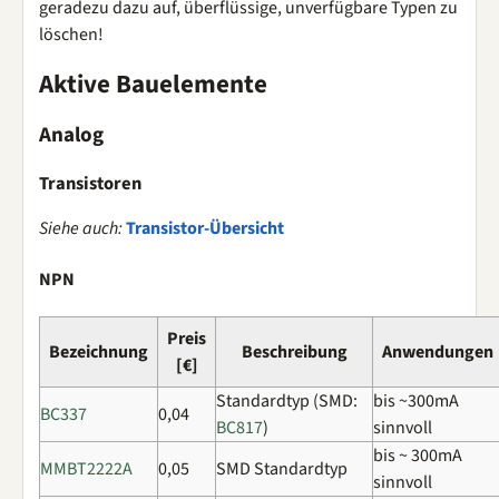
geradezu dazu auf, überflüssige, unverfügbare Typen zu
löschen!
Aktive Bauelemente
Analog
Transistoren
Siehe auch:
Transistor-Übersicht
NPN
Preis
Bezeichnung
Beschreibung
Anwendungen
[€]
Standardtyp (SMD:
bis ~300mA
BC337
0,04
BC817
)
sinnvoll
bis ~ 300mA
MMBT2222A
0,05
SMD Standardtyp
sinnvoll