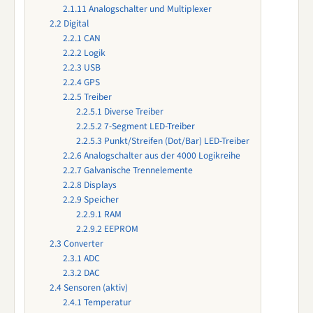
2.1.11
Analogschalter und Multiplexer
2.2
Digital
2.2.1
CAN
2.2.2
Logik
2.2.3
USB
2.2.4
GPS
2.2.5
Treiber
2.2.5.1
Diverse Treiber
2.2.5.2
7-Segment LED-Treiber
2.2.5.3
Punkt/Streifen (Dot/Bar) LED-Treiber
2.2.6
Analogschalter aus der 4000 Logikreihe
2.2.7
Galvanische Trennelemente
2.2.8
Displays
2.2.9
Speicher
2.2.9.1
RAM
2.2.9.2
EEPROM
2.3
Converter
2.3.1
ADC
2.3.2
DAC
2.4
Sensoren (aktiv)
2.4.1
Temperatur