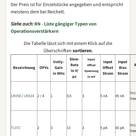
Der Preis ist für Einzelstücke angegeben und entspricht
meistens dem bei Reichelt.
Siehe auch:
RN - Liste gängiger Typen von
Operationsverstärkern
Die Tabelle lässt sich mit einem Klick auf die
Überschriften
sortieren
.
Slew-
Input
Unity-
Input
Input
Rate
Offset
Bezeichnung
OPVs
Gain
Offset
Bias
in V/
Spannung
in MHz
Strom
Strom
µs
in mV
Vcc
LM358
/
LM324
2 / 4
1
0,5
3
5 nA
45 nA
Vee
Vcc
TL072
2
3
13
3
5 pA
65 pA
Vee