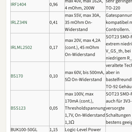
max 40V, max 162A,
sehr geringer
IRF1404
0,96
4 mOhm, 200W
TO-220
max 55V, max 30A,
Gatespannu
IRLZ34N
0,41
35 mOhm On-
kompatibel m
Widerstand
Controllern.
SOT23 SMD-F
max 20V, max 4,2A
extrem niedr
IRLML2502
0,17
(cont.), 45 mOhm
V_GS_th, bei
On-Widerstand
niedrigem R
veraltete Tec
max 60V, bis 500mA,
aber in
BS170
0,10
5Ω On-Widerstand
bastelfreund
TO-92 Gehäu
max 100V, max
SOT23 SMD-F
170mA (cont.),
auch für 3V3-
BSS123
0,05
Thresholdspannung
versorgte
1,7V, On-Widerstand
Schaltungen
1,3Ω
bestens geei
BUK100-50GL
1,15
Logic-Level Power