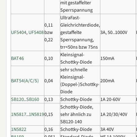
mit gestaffelter
Sperrspannung
UltraFast-
0,11
Gleichrichterdiode,
UF5404
,
UF5408
bzw
gestaffelte
3A, 50..1000V
0,22
Sperrspannung,
trr<50ns bzw 75ns
Kleinsignal-
BAT46
0,10
150mA
Schottky-Diode
sehr schnelle
Kleinsignal-
BAT54(A/C/S)
0,04
200mA
(Doppel-)Schottky-
Diode
SB120
..
SB160
0,13
Schottky-Diode
1A 20-60V
Schottky-Diode,
1N5817
..
1N5819
0,15
sehr ähnlich zu
1A 20/30/40V
SB120-140
1N5822
0,16
Schottky-Diode
3A 40V
BA159
0,051
Standard-Diode
HF 1A 1000V