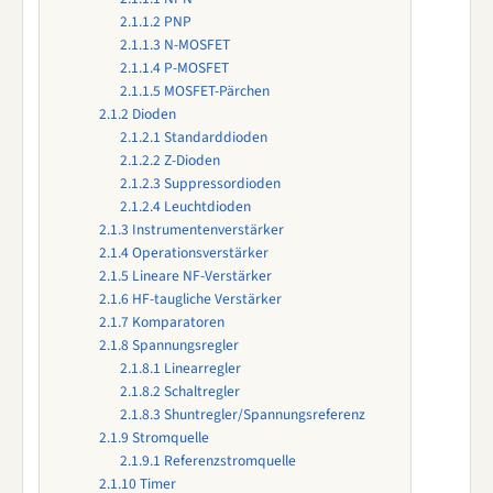
2.1.1.2
PNP
2.1.1.3
N-MOSFET
2.1.1.4
P-MOSFET
2.1.1.5
MOSFET-Pärchen
2.1.2
Dioden
2.1.2.1
Standarddioden
2.1.2.2
Z-Dioden
2.1.2.3
Suppressordioden
2.1.2.4
Leuchtdioden
2.1.3
Instrumentenverstärker
2.1.4
Operationsverstärker
2.1.5
Lineare NF-Verstärker
2.1.6
HF-taugliche Verstärker
2.1.7
Komparatoren
2.1.8
Spannungsregler
2.1.8.1
Linearregler
2.1.8.2
Schaltregler
2.1.8.3
Shuntregler/Spannungsreferenz
2.1.9
Stromquelle
2.1.9.1
Referenzstromquelle
2.1.10
Timer