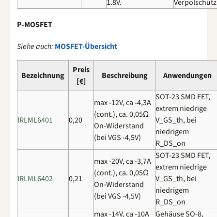
1.8V.
Verpolschutz
P-MOSFET
Siehe auch:
MOSFET-Übersicht
Preis
Bezeichnung
Beschreibung
Anwendungen
[€]
SOT-23 SMD FET,
max -12V, ca -4,3A
extrem niedrige
(cont.), ca. 0,05Ω
IRLML6401
0,20
V_GS_th, bei
On-Widerstand
niedrigem
(bei VGS -4,5V)
R_DS_on
SOT-23 SMD FET,
max -20V, ca -3,7A
extrem niedrige
(cont.), ca. 0,05Ω
IRLML6402
0,21
V_GS_th, bei
On-Widerstand
niedrigem
(bei VGS -4,5V)
R_DS_on
max -14V, ca -10A
Gehäuse SO-8,