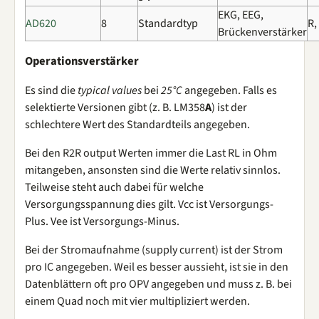
EKG, EEG,
AD620
8
Standardtyp
R,
Brückenverstärker
Operationsverstärker
Es sind die
typical values
bei
25°C
angegeben. Falls es
selektierte Versionen gibt (z. B. LM358
A
) ist der
schlechtere Wert des Standardteils angegeben.
Bei den R2R output Werten immer die Last RL in Ohm
mitangeben, ansonsten sind die Werte relativ sinnlos.
Teilweise steht auch dabei für welche
Versorgungsspannung dies gilt. Vcc ist Versorgungs-
Plus. Vee ist Versorgungs-Minus.
Bei der Stromaufnahme (supply current) ist der Strom
pro IC angegeben. Weil es besser aussieht, ist sie in den
Datenblättern oft pro OPV angegeben und muss z. B. bei
einem Quad noch mit vier multipliziert werden.