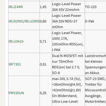
Logic-Level Power
IRLIZ44N
1,45
TO-220
30A 55V 22mohm
Logic-Level Power
IRLR2905
/
IRLU2905
0,60
36A 55V RDS=27
D-Pak
mOhm
Logic-Level Power,
100V, 17A,
IRLU3410
0,71
105mOhm RDS(on),
I-PAK
Dual N-MOSFET mit
Laststromsc
nur 70mOhm
bei kleinen
IRF7301
0,91
RDS(on) bei 2.7 V,
Spannungen, 
SO-8
an Akkus
max 20V, 5.7A (5s),
SOT-23 SMD,
<36mOhm(@4.5V),
Treiber für
<63mOhm(@1.8V)
Microcontrol
PMV30UN
0,35
On-Widerstand,
Ausgänge,
Ultra-Low-Level:
Motortreiber