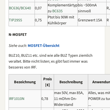
Komplementärtyp
bis ~500mA
BC636
/
BC640
0,07
R
zu
BC635
sinnvoll
Ptot bis 90W mit
TIP2955
0,75
Grenzwert 15A
R
Kühlkörper
N-MOSFET
Siehe auch:
MOSFET-Übersicht
BUZ10, BUZ11 etc. sind wie alle BUZ Typen ziemlich
veraltet. Bitte nicht listen; es gibt fast immer was
besseres von IRF.
Preis
Bezeichnung
Beschreibung
Anwendu
[€]
max 50V, max 85A,
Alles, was mi
IRF1010N
0,78
11 mOhm On-
POWER zu tu
Widerstand
...