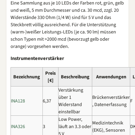
Eine Sammlung aus je 10 LEDs der Farben rot, grün, gelb
und weiß, 5 mm Durchmesser und ca. 30 mcd, zzgl. 20
Widerstände 330 Ohm (1/4 W) sind für 5 V und das
Steckbrett völlig ausreichend. Für die Unterstützung
(warm-)weißer Leistungs-LEDs (je ca. 90 lm) müssen
schon Typen mit >2000 mcd (bevorzugt gelb oder
orange) vorgesehen werden.
Instrumentenverstärker
Preis
Bezeichnung
Beschreibung
Anwendungen
L
[€]
Verstärkung
über 1
Brückenverstärker
INA128
6,37
F
Widerstand
, Datenerfassung
einstellbar
Low Power,
Medizintechnik
INA326
3
läuft an 3.3 oder
DK
(EKG), Sensoren
5 V