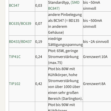
Standardtyp,
(SMD
bis ~50mA
BC547
0,03
BC847)
sinnvoll
andere Pinbelegung
als BC547 (= BD135
bis ~500mA
BC635
/
BC639
0,07
in anderem
sinnvoll
Gehäuse)
niedrige
BD433
/
BD437
0,19
bis ~2A sinnvoll
Sättigungsspannung
Ptot: 65W, geringe
TIP41C
0,24
Stromverstärkung
Grenzwert 10A
(max.75)
Ptot bis 80W mit
Kühlkörper, hohe
Stromverstärkung
TIP102
0,42
Grenzwert 8A
von über 1000 über
einen sehr großen
Bereich (Darlington).
Ptot bis 90W mit
Kühlkörper,