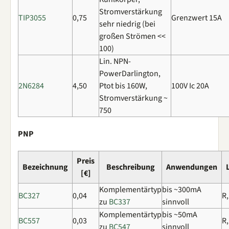
Stromverstärkung
TIP3055
0,75
Grenzwert 15A
sehr niedrig (bei
großen Strömen <<
100)
Lin. NPN-
PowerDarlington,
2N6284
4,50
Ptot bis 160W,
100V Ic 20A
Stromverstärkung ~
750
PNP
Preis
Bezeichnung
Beschreibung
Anwendungen
[€]
Komplementärtyp
bis ~300mA
BC327
0,04
R,
zu
BC337
sinnvoll
Komplementärtyp
bis ~50mA
BC557
0,03
R,
zu
BC547
sinnvoll