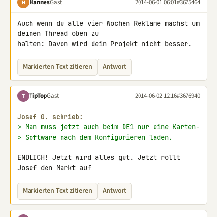
Hannes
Gast
2014-06-01 06:01
#3675464
H
Auch wenn du alle vier Wochen Reklame machst um 
deinen Thread oben zu 

halten: Davon wird dein Projekt nicht besser.
Markierten Text zitieren
Antwort
TipTop
Gast
2014-06-02 12:16
#3676940
T
Josef G. schrieb:
> Man muss jetzt auch beim DE1 nur eine Karten-
> Software nach dem Konfigurieren laden.
ENDLICH! Jetzt wird alles gut. Jetzt rollt 
Josef den Markt auf!
Markierten Text zitieren
Antwort