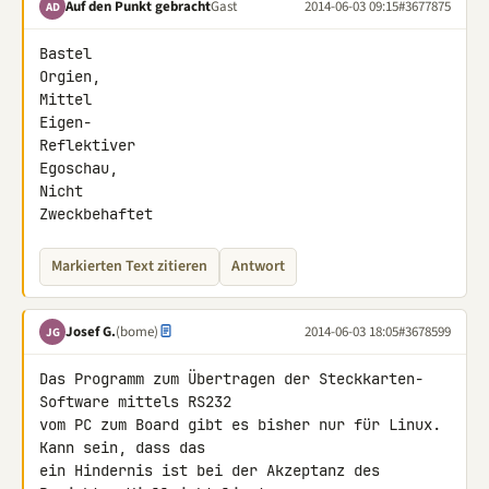
Auf den Punkt gebracht
Gast
2014-06-03 09:15
#3677875
AD
Bastel

Orgien,

Mittel

Eigen-

Reflektiver

Egoschau,

Nicht

Zweckbehaftet
Markierten Text zitieren
Antwort
Josef G.
(bome)
2014-06-03 18:05
#3678599
JG
Das Programm zum Übertragen der Steckkarten-
Software mittels RS232

vom PC zum Board gibt es bisher nur für Linux. 
Kann sein, dass das

ein Hindernis ist bei der Akzeptanz des 