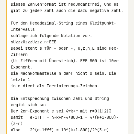
Dieses Zahlenformat ist redundanzfrei, und es

gibt zu jeder Zahl auch die dazu negative Zahl.

Für den Hexadezimal-String eines Gleitpunkt-
Intervalls

schlage ich folgende Notation vor: 
sUzzzUzzzUzzz.n:EEE

Dabei steht s für + oder -, U,z,n,E sind Hex-
Ziffern

(U: Ziffern mit Überstrich). EEE-800 ist 10er-
Exponent.

Die Nachkommastelle n darf nicht 0 sein. Die 
letzte 1

in n dient als Terminierungs-Zeichen.

Die Entsprechung zwischen Zahl und String 
ergibt sich so:

Der 2er-Exponent e sei 4*k+r mit r=0|1|2|3

Damit   e-1fff = 4*k+r-4*800+1 = 4*(k+1-800)-
(3-r)

Also    2^(e-1fff) = 10^(k+1-800)/2^(3-r)
