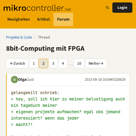
Login
Neuigkeiten
Artikel
Forum
Projekte & Code
›
Thread
8bit-Computing mit FPGA
…
←
Zurück
1
2
3
4
10
Weiter
→
Olga
Gast
2013-09-18 18:04
#3326629
O
gelangweilt schrieb:
> hey, soll ich hier zu meiner belustigung auch 
ein tagebuch meiner
> eigenen projekte aufmachen? egal obs jemand 
interessiert? wenn das jeder
> macht?!