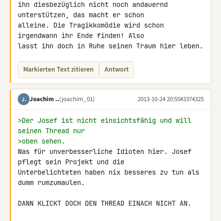
ihn diesbezüglich nicht noch andauernd 
unterstützen, das macht er schon 

alleine. Die Tragikkomödie wird schon 
irgendwann ihr Ende finden! Also 

lasst ihn doch in Ruhe seinen Traum hier leben.
Markierten Text zitieren
Antwort
Joachim ..
(joachim_01)
2013-10-24 20:55
#3374325
J.
>Der Josef ist nicht einsichtsfähig und will 
seinen Thread nur
>oben sehen.
Was für unverbesserliche Idioten hier. Josef 
pflegt sein Projekt und die 

Unterbelichteten haben nix besseres zu tun als 
dumm rumzumaulen.

DANN KLICKT DOCH DEN THREAD EINACH NICHT AN.
