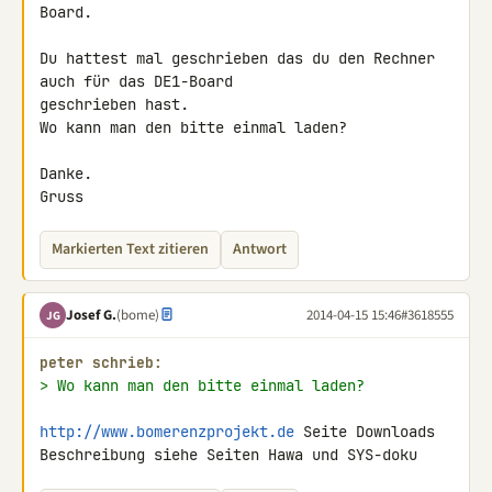
Board.

Du hattest mal geschrieben das du den Rechner 
auch für das DE1-Board 

geschrieben hast.

Wo kann man den bitte einmal laden?

Danke.

Gruss
Markierten Text zitieren
Antwort
Josef G.
(bome)
2014-04-15 15:46
#3618555
JG
peter schrieb:
> Wo kann man den bitte einmal laden?
http://www.bomerenzprojekt.de
 Seite Downloads

Beschreibung siehe Seiten Hawa und SYS-doku