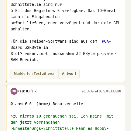
Schnittstelle sind nur

5 Bit des Registers B verfügbar. Das IO-Gerät 
kann die Eingabedaten

sofort liefern, oder verzögert und dazu die CPU 
anhalten.

Für die Treiber-Software sind auf dem 
FPGA
-
Board 32KByte in

Slot7 reserviert, ausserdem 32 KByte privater 
RAM-Bereich.
Markierten Text zitieren
Antwort
Falk B.
(falk)
2013-09-24 08:53
#3333388
FB
@ Josef G. (bome) Benutzerseite

>zu nichts zu gebrauchen sei. Ich meine, mit 
der jetzt vorhandenen
>Erweiterungs-Schnittstelle kann es Hobby-