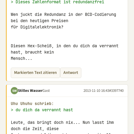
> Dieses Zahlenformat ist redundanzfrei
Wen juckt die Redundanz in der BCD-Codierung 
bei den heutigen Preisen 

für Digitalelektronik?

Diesen Hex-Scheiß, in den du dich da verrannt 
hast, braucht kein 

Mensch...
Markierten Text zitieren
Antwort
Stilles Wasser
Gast
2013-11-10 16:43
#3397740
SW
Uhu Uhuhu schrieb:
> du dich da verrannt hast
Leute, das bringt doch nix... Nun lasst ihm 
doch die Zeit, diese 
