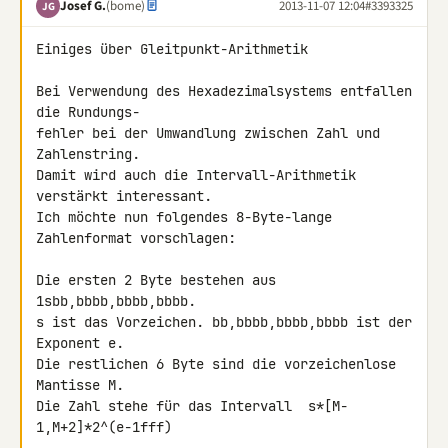
Josef G.
(bome)
2013-11-07 12:04
#3393325
JG
Einiges über Gleitpunkt-Arithmetik

Bei Verwendung des Hexadezimalsystems entfallen 
die Rundungs-

fehler bei der Umwandlung zwischen Zahl und 
Zahlenstring.

Damit wird auch die Intervall-Arithmetik 
verstärkt interessant.

Ich möchte nun folgendes 8-Byte-lange 
Zahlenformat vorschlagen:

Die ersten 2 Byte bestehen aus  
1sbb,bbbb,bbbb,bbbb.

s ist das Vorzeichen. bb,bbbb,bbbb,bbbb ist der 
Exponent e.

Die restlichen 6 Byte sind die vorzeichenlose 
Mantisse M.

Die Zahl stehe für das Intervall  s*[M-
1,M+2]*2^(e-1fff)
