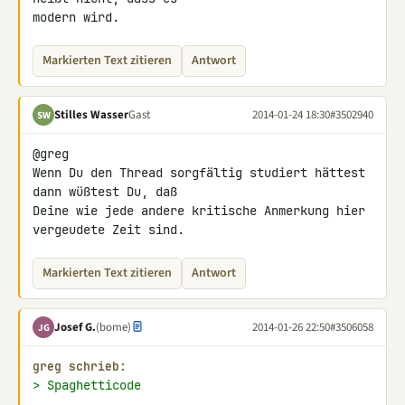
modern wird.
Markierten Text zitieren
Antwort
Stilles Wasser
Gast
2014-01-24 18:30
#3502940
SW
@greg

Wenn Du den Thread sorgfältig studiert hättest 
dann wüßtest Du, daß 

Deine wie jede andere kritische Anmerkung hier 
vergeudete Zeit sind.
Markierten Text zitieren
Antwort
Josef G.
(bome)
2014-01-26 22:50
#3506058
JG
greg schrieb:
> Spaghetticode