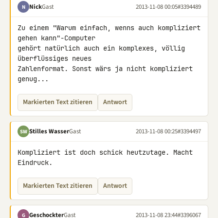
Nick
Gast
2013-11-08 00:05
#3394489
N
Zu einem "Warum einfach, wenns auch kompliziert 
gehen kann"-Computer 

gehört natürlich auch ein komplexes, völlig 
überflüssiges neues 

Zahlenformat. Sonst wärs ja nicht kompliziert 
genug...
Markierten Text zitieren
Antwort
Stilles Wasser
Gast
2013-11-08 00:25
#3394497
SW
Kompliziert ist doch schick heutzutage. Macht 
Eindruck.
Markierten Text zitieren
Antwort
Geschockter
Gast
2013-11-08 23:44
#3396067
G