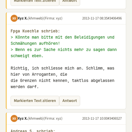
Markierten Text zitieren
Antwort
Xyz X.
(khmweb)
(Firma: xyz)
2013-11-17 08:35
#3406496
XX
Fpga Kuechle schrieb:
> Könnte man bitte mit den Beleidigungen und 
Schmähungen aufhören!
> Wenn es zur Sache nichts mehr zu sagen dann 
schweigt eben.
Richtig, ich schliesse mich an. Schlimm, was 
hier von Arroganten, die 

die Grenzen nicht kennen, taktlos abgelassen 
werden darf.
Markierten Text zitieren
Antwort
Xyz X.
(khmweb)
(Firma: xyz)
2013-11-17 10:00
#3406527
XX
Andreas S. schrieb: