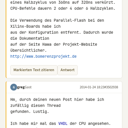
eines Halbzyklus von 360ns auf 320ns verkürzt.

CPU-Befehle dauern 2 oder 4 oder 6 Halbzyklen.

Die Verwendung des Parallel-Flash bei den 
Xilinx-Boards habe ich

aus der Konfiguration entfernt. Dadurch wurde 
die Dokumentation

auf der Seite Hawa der Projekt-Website 
http://www.bomerenzprojekt.de
Markierten Text zitieren
Antwort
greg
Gast
2014-01-24 18:23
#3502938
G
Hm, durch deinen neuen Post hier habe ich 
zufällig diesen Thread 

gefunden. Lustig.

Ich habe mir mal das 
VHDL
 der CPU angesehen. 