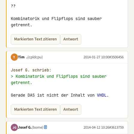
??

Kombinatorik und Flipflops sind sauber 
getrennt.
Markierten Text zitieren
Antwort
Tim .
(cpldcpu)
2014-01-27 10:00
#3506456
T
Josef G. schrieb:
> Kombinatorik und Flipflops sind sauber 
getrennt.
Gerade DAS ist nicht der Inhalt von 
VHDL
.
Markierten Text zitieren
Antwort
Josef G.
(bome)
2014-04-12 10:26
#3613759
JG