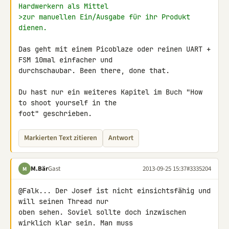
Hardwerkern als Mittel
>zur manuellen Ein/Ausgabe für ihr Produkt 
dienen.
Das geht mit einem Picoblaze oder reinen UART + 
FSM 10mal einfacher und 

durchschaubar. Been there, done that.

Du hast nur ein weiteres Kapitel im Buch "How 
to shoot yourself in the 

foot" geschrieben.
Markierten Text zitieren
Antwort
M.Bär
Gast
2013-09-25 15:37
#3335204
M
@Falk... Der Josef ist nicht einsichtsfähig und 
will seinen Thread nur 

oben sehen. Soviel sollte doch inzwischen 
wirklich klar sein. Man muss 
