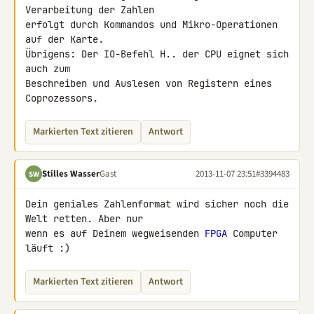
Verarbeitung der Zahlen

erfolgt durch Kommandos und Mikro-Operationen 
auf der Karte.

Übrigens: Der IO-Befehl H.. der CPU eignet sich 
auch zum

Beschreiben und Auslesen von Registern eines 
Coprozessors.
Markierten Text zitieren
Antwort
Stilles Wasser
Gast
2013-11-07 23:51
#3394483
SW
Dein geniales Zahlenformat wird sicher noch die 
Welt retten. Aber nur 

wenn es auf Deinem wegweisenden 
FPGA
 Computer 
läuft :)
Markierten Text zitieren
Antwort