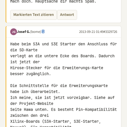
Mach doch. Hauptsache dir machts Spaß.
Markierten Text zitieren
Antwort
Josef G.
(bome)
2013-09-21 01:49
#3329726
JG
Habe beim S3A und S3E Starter den Anschluss für 
die SD-Karte

verlegt an die untere Ecke des Boards. Dadurch 
ist jetzt der

Hirose-Stecker für die Erweiterungs-Karte 
besser zugänglich.

Die Schnittstelle für die Erweiterungskarte 
habe ich überarbeitet.

Ich meine, sie ist jetzt vorzeigbar. Siehe auf 
der Projekt-Website

Seite Hawa unten. Es besteht Pin-Kompatibilität 
zwischen den drei

Xilinx-Boards (S3A-Starter, S3E-Starter, 