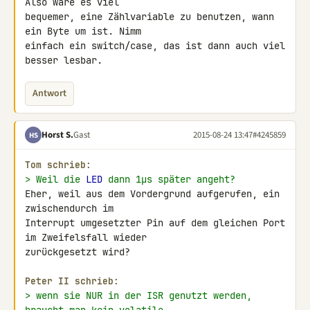
Also wäre es viel 

bequemer, eine Zählvariable zu benutzen, wann 
ein Byte um ist. Nimm 

einfach ein switch/case, das ist dann auch viel 
besser lesbar.
Antwort
Horst S.
Gast
2015-08-24 13:47
#4245859
HS
Tom schrieb:
> Weil die 
LED
 dann 1µs später angeht?
Eher, weil aus dem Vordergrund aufgerufen, ein 
zwischendurch im 

Interrupt umgesetzter Pin auf dem gleichen Port 
im Zweifelsfall wieder 

zurückgesetzt wird?

Peter II schrieb:
> wenn sie NUR in der ISR genutzt werden, 