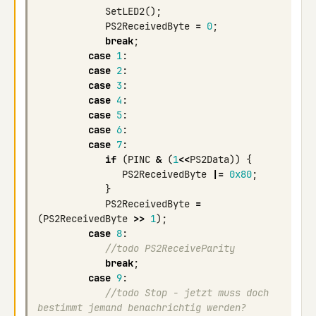
SetLED2
();
PS2ReceivedByte
=
0
;
break
;
case
1
:
case
2
:
case
3
:
case
4
:
case
5
:
case
6
:
case
7
:
if
(
PINC
&
(
1
<<
PS2Data
))
{
PS2ReceivedByte
|=
0x80
;
}
PS2ReceivedByte
=
(
PS2ReceivedByte
>>
1
);
case
8
:
//todo PS2ReceiveParity
break
;
case
9
:
//todo Stop - jetzt muss doch 
bestimmt jemand benachrichtig werden?