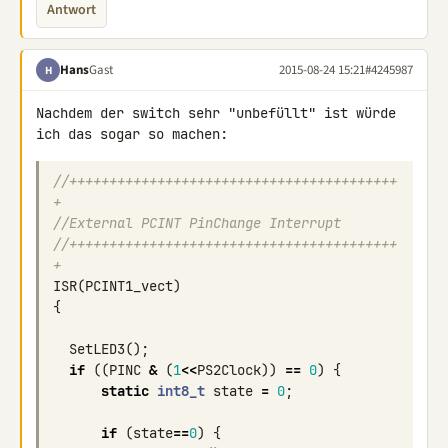
Antwort
Hans
Gast
2015-08-24 15:21
#4245987
H
Nachdem der switch sehr "unbefüllt" ist würde 
//+++++++++++++++++++++++++++++++++++++++++
+
//External PCINT PinChange Interrupt
//+++++++++++++++++++++++++++++++++++++++++
+
ISR
(
PCINT1_vect
)
{
SetLED3
();
if
((
PINC
&
(
1
<<
PS2Clock
))
==
0
)
{
static
int8_t
state
=
0
;
if
(
state
==
0
)
{