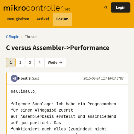
Login
Neuigkeiten
Artikel
Forum
Offtopic
›
Thread
C versus Assembler->Performance
1
2
3
4
Weiter
→
Horst S.
Gast
2015-08-24 12:41
#4245787
HS
Hallihallo,

folgende Sachlage: Ich habe ein Programmchen 
für einen ATMega168 zuerst 

auf Assemblerbasis erstellt und anschließend 
auf gcc portiert. Das 

funktioniert auch alles (zumindest nicht 