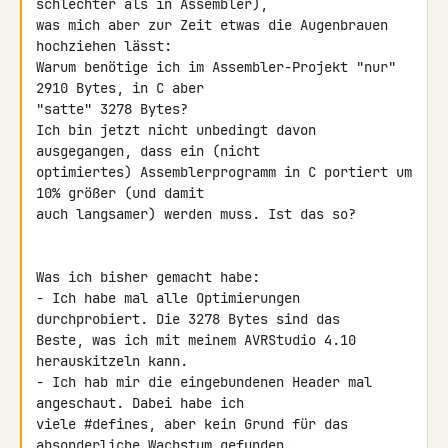
schlechter als in Assembler), 

was mich aber zur Zeit etwas die Augenbrauen 
hochziehen lässt:

Warum benötige ich im Assembler-Projekt "nur" 
2910 Bytes, in C aber 

"satte" 3278 Bytes?

Ich bin jetzt nicht unbedingt davon 
ausgegangen, dass ein (nicht 

optimiertes) Assemblerprogramm in C portiert um 
10% größer (und damit 

auch langsamer) werden muss. Ist das so?

Was ich bisher gemacht habe:

- Ich habe mal alle Optimierungen 
durchprobiert. Die 3278 Bytes sind das 

Beste, was ich mit meinem AVRStudio 4.10 
herauskitzeln kann.

- Ich hab mir die eingebundenen Header mal 
angeschaut. Dabei habe ich 

viele #defines, aber kein Grund für das 
absonderliche Wachstum gefunden.
