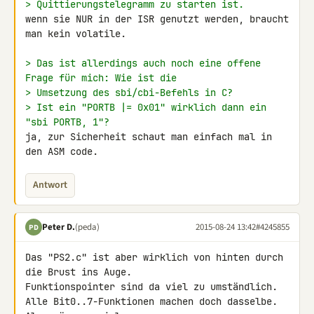
> Quittierungstelegramm zu starten ist.
wenn sie NUR in der ISR genutzt werden, braucht 
man kein volatile.

> Das ist allerdings auch noch eine offene 
Frage für mich: Wie ist die
> Umsetzung des sbi/cbi-Befehls in C?
> Ist ein "PORTB |= 0x01" wirklich dann ein 
"sbi PORTB, 1"?
ja, zur Sicherheit schaut man einfach mal in 
den ASM code.
Antwort
Peter D.
(peda)
2015-08-24 13:42
#4245855
PD
Das "PS2.c" ist aber wirklich von hinten durch 
die Brust ins Auge.

Funktionspointer sind da viel zu umständlich.

Alle Bit0..7-Funktionen machen doch dasselbe. 