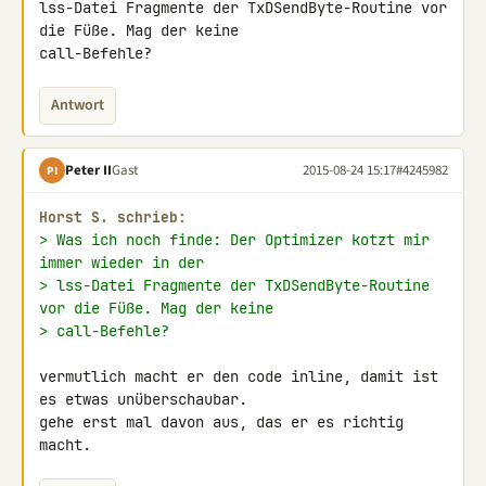
lss-Datei Fragmente der TxDSendByte-Routine vor 
die Füße. Mag der keine 

call-Befehle?
Antwort
Peter II
Gast
2015-08-24 15:17
#4245982
PI
Horst S. schrieb:
> Was ich noch finde: Der Optimizer kotzt mir 
immer wieder in der
> lss-Datei Fragmente der TxDSendByte-Routine 
vor die Füße. Mag der keine
> call-Befehle?
vermutlich macht er den code inline, damit ist 
es etwas unüberschaubar.

gehe erst mal davon aus, das er es richtig 
macht.