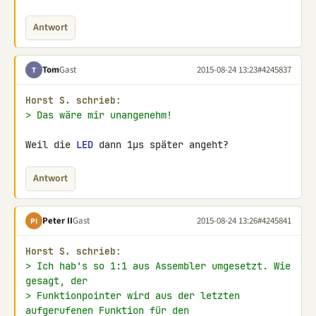
Antwort
Tom
Gast
2015-08-24 13:23
#4245837
T
Horst S. schrieb:
> Das wäre mir unangenehm!
Weil die 
LED
 dann 1µs später angeht?
Antwort
Peter II
Gast
2015-08-24 13:26
#4245841
PI
Horst S. schrieb:
> Ich hab's so 1:1 aus Assembler umgesetzt. Wie 
gesagt, der
> Funktionpointer wird aus der letzten 
aufgerufenen Funktion für den