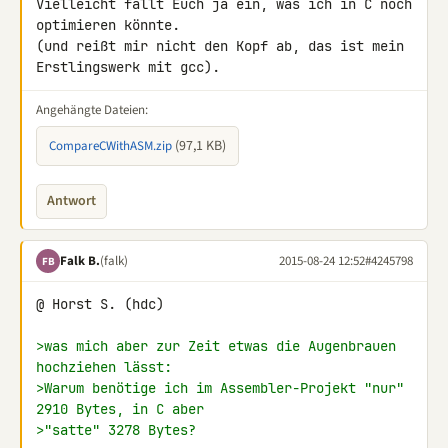
Vielleicht fällt Euch ja ein, was ich in C noch 
optimieren könnte.

(und reißt mir nicht den Kopf ab, das ist mein 
Erstlingswerk mit gcc).
Angehängte Dateien:
(97,1 KB)
CompareCWithASM.zip
Antwort
Falk B.
(falk)
2015-08-24 12:52
#4245798
FB
@ Horst S. (hdc)

>was mich aber zur Zeit etwas die Augenbrauen 
hochziehen lässt:
>Warum benötige ich im Assembler-Projekt "nur" 
2910 Bytes, in C aber
>"satte" 3278 Bytes?