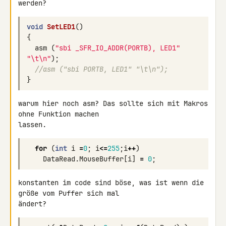
void
SetLED1
()
{
asm
(
"sbi _SFR_IO_ADDR(PORTB), LED1"
"
\t\n
"
);
//asm ("sbi PORTB, LED1" "\t\n");
}
warum hier noch asm? Das sollte sich mit Makros 
ohne Funktion machen 

for
(
int
i
=
0
;
i
<=
255
;
i
++
)
DataRead
.
MouseBuffer
[
i
]
=
0
;
konstanten im code sind böse, was ist wenn die 
größe vom Puffer sich mal 
