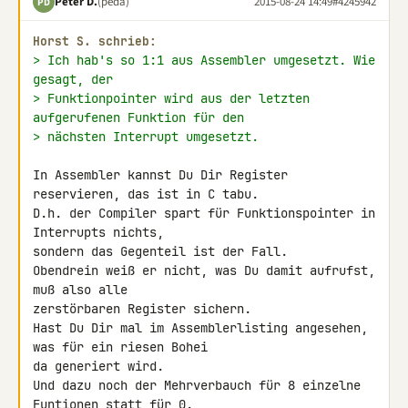
Peter D.
(peda)
2015-08-24 14:49
#4245942
PD
Horst S. schrieb:
> Ich hab's so 1:1 aus Assembler umgesetzt. Wie 
gesagt, der
> Funktionpointer wird aus der letzten 
aufgerufenen Funktion für den
> nächsten Interrupt umgesetzt.
In Assembler kannst Du Dir Register 
reservieren, das ist in C tabu.

D.h. der Compiler spart für Funktionspointer in 
Interrupts nichts, 

sondern das Gegenteil ist der Fall.

Obendrein weiß er nicht, was Du damit aufrufst, 
muß also alle 

zerstörbaren Register sichern.

Hast Du Dir mal im Assemblerlisting angesehen, 
was für ein riesen Bohei 

da generiert wird.

Und dazu noch der Mehrverbauch für 8 einzelne 
Funtionen statt für 0.