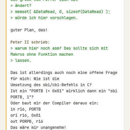
> ändert?
> memset( &DataRead, 0, sizeof(DataRead) );
> würde ich hier vorschlagen.
guter Plan, das!

Peter II schrieb:
> warum hier noch asm? Das sollte sich mit 
Makros ohne Funktion machen
> lassen.
Das ist allerdings auch noch eine offene Frage 
für mich: Wie ist die 

Umsetzung des sbi/cbi-Befehls in C?

Ist ein "PORTB |= 0x01" wirklich dann ein "sbi 
PORTB, 1"?

Oder baut mir der Compiler daraus ein:

in r16, PORTB

ori r16, 0x01

out PORPB, r16

Das wäre mir unangenehm!