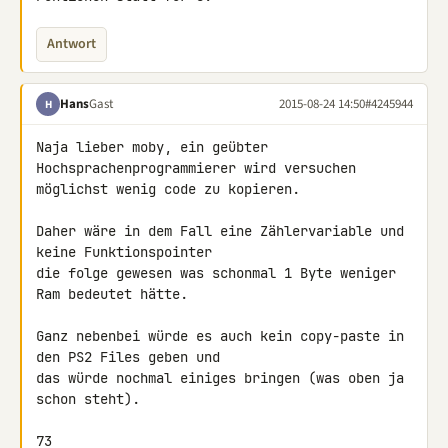
Antwort
Hans
Gast
2015-08-24 14:50
#4245944
H
Naja lieber moby, ein geübter 
Hochsprachenprogrammierer wird versuchen 

möglichst wenig code zu kopieren.

Daher wäre in dem Fall eine Zählervariable und 
keine Funktionspointer 

die folge gewesen was schonmal 1 Byte weniger 
Ram bedeutet hätte.

Ganz nebenbei würde es auch kein copy-paste in 
den PS2 Files geben und 

das würde nochmal einiges bringen (was oben ja 
schon steht).

73