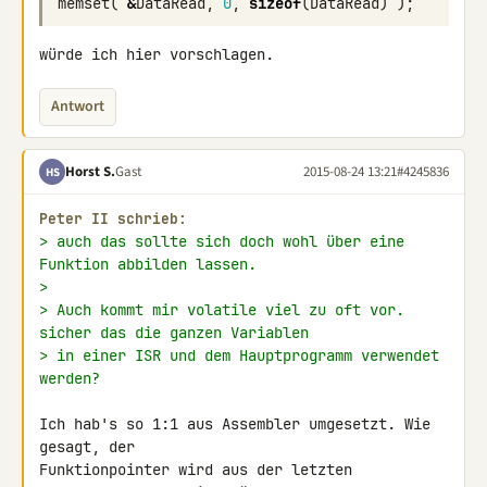
memset
(
&
DataRead
,
0
,
sizeof
(
DataRead
)
);
würde ich hier vorschlagen.
Antwort
Horst S.
Gast
2015-08-24 13:21
#4245836
HS
Peter II schrieb:
> auch das sollte sich doch wohl über eine 
Funktion abbilden lassen.
>
> Auch kommt mir volatile viel zu oft vor. 
sicher das die ganzen Variablen
> in einer ISR und dem Hauptprogramm verwendet 
werden?
Ich hab's so 1:1 aus Assembler umgesetzt. Wie 
gesagt, der 

Funktionpointer wird aus der letzten 