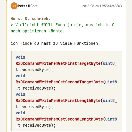
Peter II
Gast
2015-08-24 12:55
#4245803
PI
Horst S. schrieb:
> Vielleicht fällt Euch ja ein, was ich in C 
noch optimieren könnte.
void
RxDCommandWriteMemGetFirstTargetByte
(
uint8_
t
receivedByte
);
void
RxDCommandWriteMemGetSecondTargetByte
(
uint8
_t
receivedByte
);
void
RxDCommandWriteMemGetFirstLengthByte
(
uint8_
t
receivedByte
);
void
RxDCommandWriteMemGetSecondLengthByte
(
uint8
_t
receivedByte
);