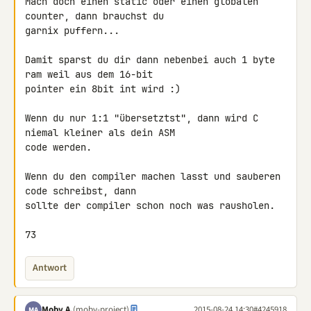
Mach doch einen static oder einen globalen 
counter, dann brauchst du 

garnix puffern...

Damit sparst du dir dann nebenbei auch 1 byte 
ram weil aus dem 16-bit 

pointer ein 8bit int wird :)

Wenn du nur 1:1 "übersetztst", dann wird C 
niemal kleiner als dein ASM 

code werden.

Wenn du den compiler machen lasst und sauberen 
code schreibst, dann 

sollte der compiler schon noch was rausholen.

73
Antwort
Moby A.
(moby-project)
2015-08-24 14:30
#4245918
MA