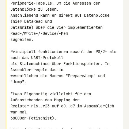
Peripherie-Tabelle, um die Adressen der 
Datenblöcke zu lesen. 

Anschließend kann er direkt auf Datenblöcke 
(hier DataRead und 

DataWrite) über die vier implementierten 
Read-/Write-/-Device/-Mem 

zugreifen.

Prinzipiell funktionieren sowohl der PS/2- als 
auch das UART-Protokoll 

als Statemachines über Funktionspointer. In 
Assembler regeln das im 

wesentlichen die Macros "PrepareJump" und 
"Jump".

Etwas Eigenartig vielleicht für den 
Außenstehenden das Mapping der 

Register r16..r23 auf d0..d7 im Assembler(ich 
war mal 

68000er-Fetischist).
