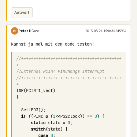
Antwort
Peter II
Gast
2015-08-24 15:04
#4245964
PI
//+++++++++++++++++++++++++++++++++++++++++
+
//External PCINT PinChange Interrupt
//+++++++++++++++++++++++++++++++++++++++++
+
ISR
(
PCINT1_vect
)
{
SetLED3
();
if
((
PINC
&
(
1
<<
PS2Clock
))
==
0
)
{
static
state
=
0
;
switch
(
state
)
{
case
0
: