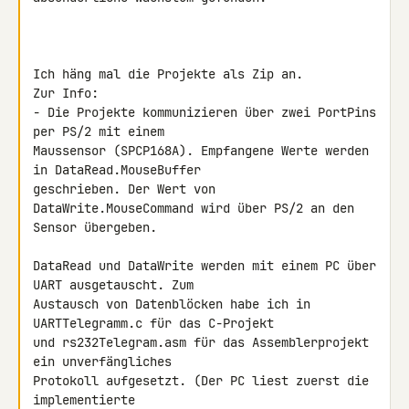
Ich häng mal die Projekte als Zip an.

Zur Info:

- Die Projekte kommunizieren über zwei PortPins 
per PS/2 mit einem 

Maussensor (SPCP168A). Empfangene Werte werden 
in DataRead.MouseBuffer 

geschrieben. Der Wert von 
DataWrite.MouseCommand wird über PS/2 an den 

Sensor übergeben.

DataRead und DataWrite werden mit einem PC über 
UART ausgetauscht. Zum 

Austausch von Datenblöcken habe ich in 
UARTTelegramm.c für das C-Projekt 

und rs232Telegram.asm für das Assemblerprojekt 
ein unverfängliches 

Protokoll aufgesetzt. (Der PC liest zuerst die 
implementierte 
