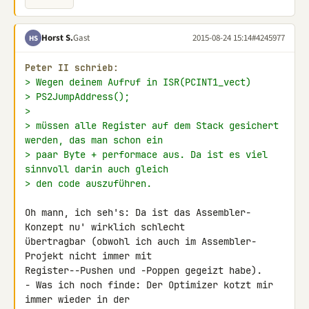
Horst S.
Gast
2015-08-24 15:14
#4245977
HS
Peter II schrieb:
> Wegen deinem Aufruf in ISR(PCINT1_vect)
> PS2JumpAddress();
>
> müssen alle Register auf dem Stack gesichert 
werden, das man schon ein
> paar Byte + performace aus. Da ist es viel 
sinnvoll darin auch gleich
> den code auszuführen.
Oh mann, ich seh's: Da ist das Assembler-
Konzept nu' wirklich schlecht 

übertragbar (obwohl ich auch im Assembler-
Projekt nicht immer mit 

Register--Pushen und -Poppen gegeizt habe).

- Was ich noch finde: Der Optimizer kotzt mir 
immer wieder in der 
