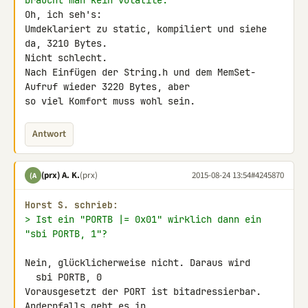
braucht man kein volatile.
Oh, ich seh's:

Umdeklariert zu static, kompiliert und siehe 
da, 3210 Bytes.

Nicht schlecht.

Nach Einfügen der String.h und dem MemSet-
Aufruf wieder 3220 Bytes, aber 

so viel Komfort muss wohl sein.
Antwort
(prx) A. K.
(prx)
2015-08-24 13:54
#4245870
(A
Horst S. schrieb:
> Ist ein "PORTB |= 0x01" wirklich dann ein 
"sbi PORTB, 1"?
Nein, glücklicherweise nicht. Daraus wird

  sbi PORTB, 0

Vorausgesetzt der PORT ist bitadressierbar. 
Andernfalls geht es in 
