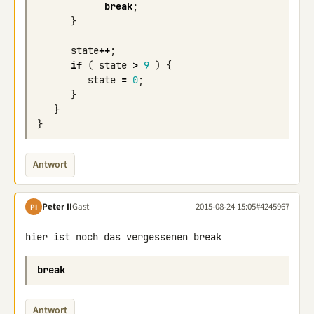
break
;
}
state
++
;
if
(
state
>
9
)
{
state
=
0
;
}
}
}
Antwort
Peter II
Gast
2015-08-24 15:05
#4245967
PI
hier ist noch das vergessenen break
break
Antwort