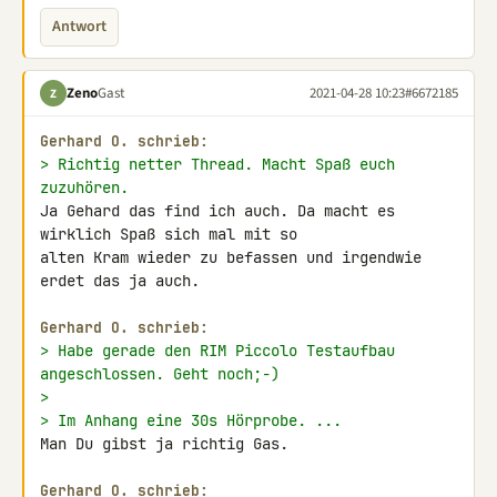
Antwort
Zeno
Gast
2021-04-28 10:23
#6672185
Z
Gerhard O. schrieb:
> Richtig netter Thread. Macht Spaß euch 
zuzuhören.
Ja Gehard das find ich auch. Da macht es 
wirklich Spaß sich mal mit so 

alten Kram wieder zu befassen und irgendwie 
erdet das ja auch.

Gerhard O. schrieb:
> Habe gerade den RIM Piccolo Testaufbau 
angeschlossen. Geht noch;-)
>
> Im Anhang eine 30s Hörprobe. ...
Man Du gibst ja richtig Gas.

Gerhard O. schrieb: