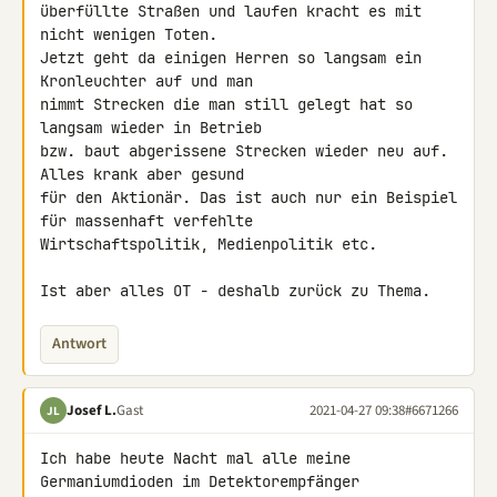
überfüllte Straßen und laufen kracht es mit 
nicht wenigen Toten.

Jetzt geht da einigen Herren so langsam ein 
Kronleuchter auf und man 

nimmt Strecken die man still gelegt hat so 
langsam wieder in Betrieb 

bzw. baut abgerissene Strecken wieder neu auf. 
Alles krank aber gesund 

für den Aktionär. Das ist auch nur ein Beispiel 
für massenhaft verfehlte 

Wirtschaftspolitik, Medienpolitik etc.

Ist aber alles OT - deshalb zurück zu Thema.
Antwort
Josef L.
Gast
2021-04-27 09:38
#6671266
JL
Ich habe heute Nacht mal alle meine 
Germaniumdioden im Detektorempfänger 
