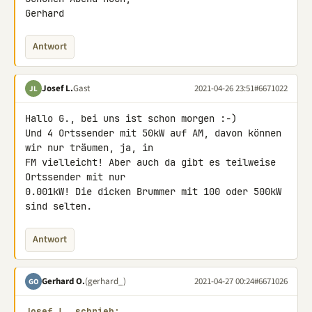
Gerhard
Antwort
Josef L.
Gast
2021-04-26 23:51
#6671022
JL
Hallo G., bei uns ist schon morgen :-)

Und 4 Ortssender mit 50kW auf AM, davon können 
wir nur träumen, ja, in 

FM vielleicht! Aber auch da gibt es teilweise 
Ortssender mit nur 

0.001kW! Die dicken Brummer mit 100 oder 500kW 
sind selten.
Antwort
Gerhard O.
(gerhard_)
2021-04-27 00:24
#6671026
GO
Josef L. schrieb: