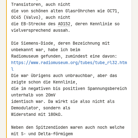
Transistoren, auch nicht 

die von schönen alten Glasröhrchen wie OC71, 
OC45 (Valvo), auch nicht 

die EB-Strecke des 
AD152
, deren Kennlinie so 
vielversprechend aussah.

Die Siemens-Diode, deren Bezeichnung mit 
unbekannt war, habe ich beim 

https://www.radiomuseum.org/tubes/tube_rl32.htm
l
Die war übrigens auch unbrauchbar, aber das 
zeigte schon die Kennlinie, 

die im negativen bis positiven Spannungsbereich 
unterhalb von 20mV 

identisch war. Da wirkt sie also nicht als 
Demodulator, sondern als 

Widerstand mit 180kΩ.

Neben den Spitzendioden waren auch noch welche 
mit S- und Delta-förmigem 
