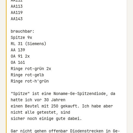
AA112

AA113

AA119

AA143

brauchbar:

Spitze 9x

RL 31 (Siemens)

AA 139

OA 91 2x

OA 161

Ringe rot-grün 2x

Ringe rot-gelb

Ringe rot-h'grün

"Spitze" ist eine Noname-Ge-Spitzendiode, da 
hatte ich vor 30 Jahren 

einen Beutel mit 250 gekauft. Ich habe aber 
nicht alle getestet, sind 

sicher noch einige gute dabei.

Gar nicht gehen offenbar Diodenstrecken in Ge-