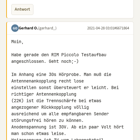
Antwort
Gerhard O.
(gerhard_)
2021-04-28 03:01
#6671864
GO
Moin,

Habe gerade den RIM Piccolo Testaufbau 
angeschlossen. Geht noch;-)

Im Anhang eine 30s Hörprobe. Man muß die 
Antennenankopplung recht lose 

einstellen sonst übersteuert er leicht. Bei 
richtiger Antennenkopplung 

(22K) ist die Trennschärfe bei etwas 
angezogener Rückkopplung völlig 

ausreichend um alle empfangbaren Sender 
störungsfrei hören zu können. 

Anodenspannung ist 30V. Ab ein paar Volt hört 
man schon etwas leise. 
