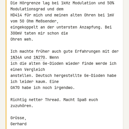
Die Hörgrenze lag bei 1kHz Modulation und 50% 
Modulationsgrad und dem 

HD414 für mich und meinen alten Ohren bei 1mV 
vom 50 Ohm Meßsender, 

eingekoppelt an der untersten Anzapfung. Bei 
300mV taten mir schon die 

Ohren weh.

Ich machte früher auch gute Erfahrungen mit der 
1N34
A und 
1N270
. Wenn 

ich die alten Ge-Dioden wieder finde werde ich 
einen Vergleich 

anstellen. Deutsch hergestellte Ge-Dioden habe 
ich leider kaum. Eine 

OA70 habe ich noch irgendwo.

Richtig netter Thread. Macht Spaß euch 
zuzuhören.

Grüsse,

Gerhard