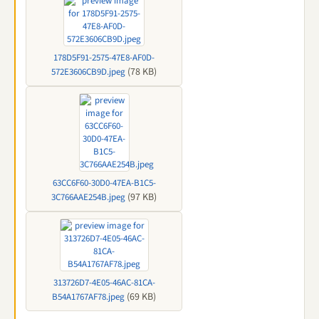
178D5F91-2575-47E8-AF0D-
(78 KB)
572E3606CB9D.jpeg
63CC6F60-30D0-47EA-B1C5-
(97 KB)
3C766AAE254B.jpeg
313726D7-4E05-46AC-81CA-
(69 KB)
B54A1767AF78.jpeg