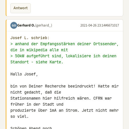
Antwort
Gerhard O.
(gerhard_)
2021-04-26 23:14
#6671017
GO
Josef L. schrieb:
> anhand der Empfangsstärken deiner Ortssender, 
die in wikipedia alle mit
> 50kW aufgeführt sind, lokalisiere ich deinen 
Standort - siehe Karte.
Hallo Josef,

bin von Deiner Recherche beeindruckt! Hatte mir 
nicht gedacht, daß die 

Stationsnamen hier hilfreich wären. CFRN war 
früher in der Stadt und 

produzierte über 1mA an Strom. Jetzt nicht mehr 
so viel.

Schönen Abend noch,
