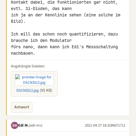
Kontakt dabei, die funktionierten gar nicht, 
evtl. Si-Dioden, das kann 

ich ja an der Kennlinie sehen (eine solche im 
Bild).

Ich will das schon noch quantifizieren, dazu 
brauche ich den Modulator 

fürs nano, dann kann ich Edi's Messschaltung 
nachbauen.
Angehängte Dateien:
(95 KB)
DSCN3513.jpg
Antwort
Edi M.
(edi-mv)
2021-04-27 18:32
#6671711
EM