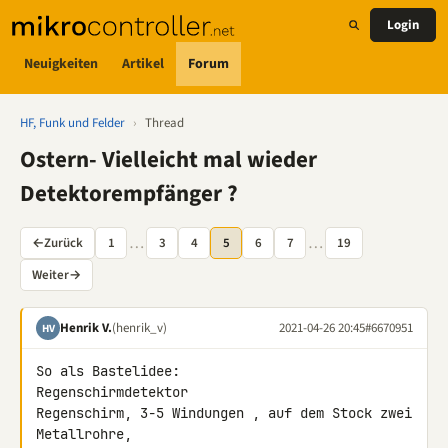
Login
Neuigkeiten
Artikel
Forum
HF, Funk und Felder
›
Thread
Ostern- Vielleicht mal wieder
Detektorempfänger ?
…
…
←
Zurück
1
3
4
5
6
7
19
Weiter
→
Henrik V.
(henrik_v)
2021-04-26 20:45
#6670951
HV
So als Bastelidee:

Regenschirmdetektor

Regenschirm, 3-5 Windungen , auf dem Stock zwei 
Metallrohre, 
