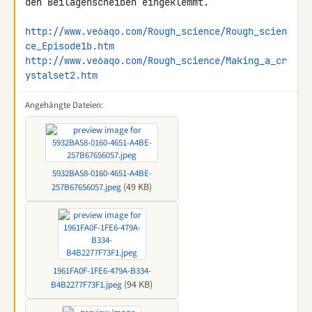
den Beilagenscheiben eingeklemmt.

http://www.ve6aqo.com/Rough_science/Rough_scien
ce_Episode1b.htm
http://www.ve6aqo.com/Rough_science/Making_a_cr
ystalset2.htm
Angehängte Dateien:
5932BA58-0160-4651-A4BE-
(49 KB)
257B67656057.jpeg
1961FA0F-1FE6-479A-B334-
(94 KB)
B4B2277F73F1.jpeg