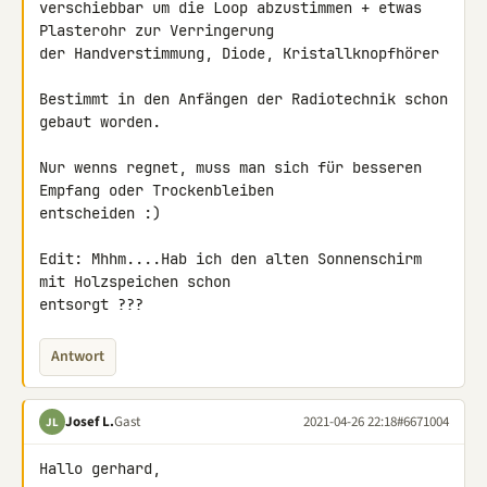
verschiebbar um die Loop abzustimmen + etwas 
Plasterohr zur Verringerung 

der Handverstimmung, Diode, Kristallknopfhörer

Bestimmt in den Anfängen der Radiotechnik schon 
gebaut worden.

Nur wenns regnet, muss man sich für besseren 
Empfang oder Trockenbleiben 

entscheiden :)

Edit: Mhhm....Hab ich den alten Sonnenschirm 
mit Holzspeichen schon 

entsorgt ???
Antwort
Josef L.
Gast
2021-04-26 22:18
#6671004
JL
Hallo gerhard,
