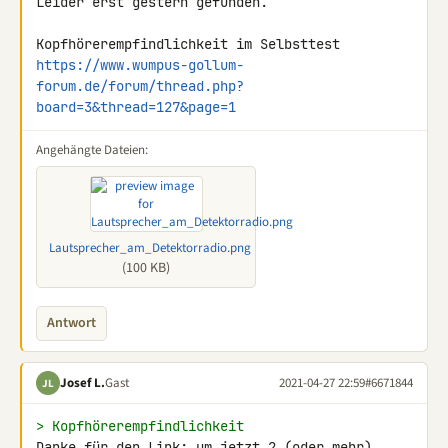
Leider erst gestern gefunden.

https://www.wumpus-gollum-
forum.de/forum/thread.php?
board=3&thread=127&page=1
Angehängte Dateien:
Lautsprecher_am_Detektorradio.png
(100 KB)
Antwort
Josef L.
Gast
2021-04-27 22:59
#6671844
JL
> Kopfhörerempfindlichkeit
Danke für den Link; um jetzt 2 (oder mehr) 