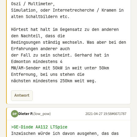
Oszi / Multimeter, 

Simulation, oder Internetrecherche / Kramen in 
alten Schaltbildern etc.

Hörtest hat halt im Gegensatz zu den anderen 
den Nachteil, dass die 

Bedingsungen ständig wechseln. Was aber bei den 
Erfahrungen anderer auch 

der Fall zu sein scheint. Gerhard hat in 
Edmonton mindestens 4 

MW/AM-Sender mit 50kW in weit unter 50km 
Entfernung, bei uns stehen die 

nächsten mindestens 250km weit weg.
Antwort
Dieter P.
(low_pow)
2021-04-27 19:58
#6671787
DP
>GE-Diode AA112 LTSpice
Inzwischen würde ich davon ausgehen, das das 