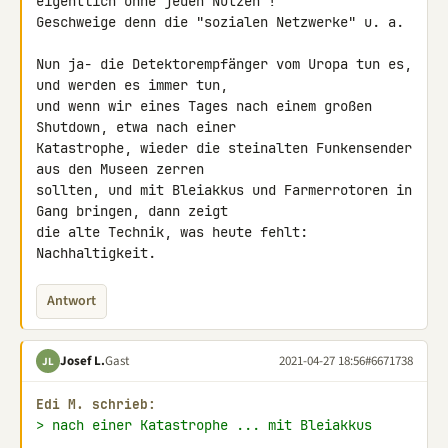
eigentlich ohne jeden Nutzen !

Geschweige denn die "sozialen Netzwerke" u. a.

Nun ja- die Detektorempfänger vom Uropa tun es, 
und werden es immer tun, 

und wenn wir eines Tages nach einem großen 
Shutdown, etwa nach einer 

Katastrophe, wieder die steinalten Funkensender 
aus den Museen zerren 

sollten, und mit Bleiakkus und Farmerrotoren in 
Gang bringen, dann zeigt 

die alte Technik, was heute fehlt: 
Nachhaltigkeit.
Antwort
Josef L.
Gast
2021-04-27 18:56
#6671738
JL
Edi M. schrieb:
> nach einer Katastrophe ... mit Bleiakkus