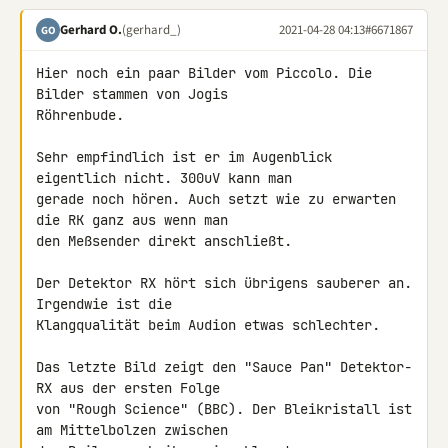
Gerhard O.
(gerhard_)
2021-04-28 04:13
#6671867
GO
Hier noch ein paar Bilder vom Piccolo. Die 
Bilder stammen von Jogis 

Röhrenbude.

Sehr empfindlich ist er im Augenblick 
eigentlich nicht. 300uV kann man 

gerade noch hören. Auch setzt wie zu erwarten 
die RK ganz aus wenn man 

den Meßsender direkt anschließt.

Der Detektor RX hört sich übrigens sauberer an. 
Irgendwie ist die 

Klangqualität beim Audion etwas schlechter.

Das letzte Bild zeigt den "Sauce Pan" Detektor-
RX aus der ersten Folge 

von "Rough Science" (BBC). Der Bleikristall ist 
am Mittelbolzen zwischen 
