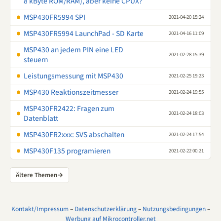
8 kByte ROM/RAM), aber keine CPUX?
MSP430FR5994 SPI
2021-04-20 15:24
MSP430FR5994 LaunchPad - SD Karte
2021-04-16 11:09
MSP430 an jedem PIN eine LED
2021-02-28 15:39
steuern
Leistungsmessung mit MSP430
2021-02-25 19:23
MSP430 Reaktionszeitmesser
2021-02-24 19:55
MSP430FR2422: Fragen zum
2021-02-24 18:03
Datenblatt
MSP430FR2xxx: SVS abschalten
2021-02-24 17:54
MSP430F135 programieren
2021-02-22 00:21
Ältere Themen
→
Kontakt/Impressum
–
Datenschutzerklärung
–
Nutzungsbedingungen
–
Werbung auf Mikrocontroller.net