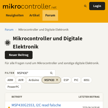
Login
Neuigkeiten
Artikel
Forum
Forum
›
Mikrocontroller und Digitale Elektronik
Mikrocontroller und Digitale
Elektronik
Neuer Beitrag
Für alle Fragen rund um Mikrocontroller und sonstige digitale Elektronik.
FILTER
ARM
AVR
Arduino
MSP430
✕
ESP
PIC
8051
PowerPC
BETREFF
LETZTER BEITRAG
MSP430G2553, I2C read falsche
2026-04-14 08:46