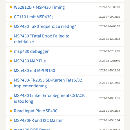
WS2812B + MSP430 Timing
2022-07-31 08:10
CC1101 mit MSP430;
2022-07-29 14:05
MSP430 Taktfrequenz zu niedrig?
2022-05-24 06:02
MSP430 "Fatal Error: Failed to
2022-05-12 12:33
reinitialize
msp430 debuggen
2022-03-07 12:09
MSP430 MAP File
2022-03-02 07:49
MSp430 mit MPU9150
2022-01-19 22:16
MSP430-FR2355 SD-Karten Fat16/32
2022-01-12 13:58
Implementierung
MSP430 Linker Error Segment CSTACK
2021-12-18 12:35
is too long
Read Input Pin MSP430
2021-11-29 11:04
MSP430FR und I2C Master
2021-11-25 10:04
2021-11-16 07:34