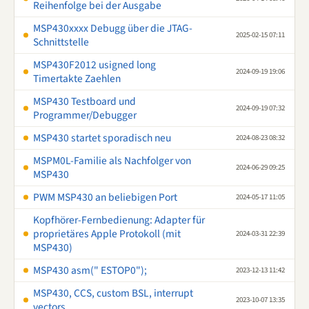
Reihenfolge bei der Ausgabe
MSP430xxxx Debugg über die JTAG-
2025-02-15 07:11
Schnittstelle
MSP430F2012 usigned long
2024-09-19 19:06
Timertakte Zaehlen
MSP430 Testboard und
2024-09-19 07:32
Programmer/Debugger
MSP430 startet sporadisch neu
2024-08-23 08:32
MSPM0L-Familie als Nachfolger von
2024-06-29 09:25
MSP430
PWM MSP430 an beliebigen Port
2024-05-17 11:05
Kopfhörer-Fernbedienung: Adapter für
proprietäres Apple Protokoll (mit
2024-03-31 22:39
MSP430)
MSP430 asm(" ESTOP0");
2023-12-13 11:42
MSP430, CCS, custom BSL, interrupt
2023-10-07 13:35
vectors