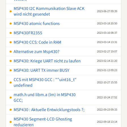
MSP430 I2C Kommunikation Slave ACK
2023-06-27 09:39
wird nicht gesendet
MSP430 atomic functions
2023-03-18 20:50
MSP430FR2355
2023-03-16 08:37
MSP430 CCS: Code in RAM
2023-03-14 13:31
Alternative zum Msp430?
2023-02-27 19:07
MSP430: Kriege UART nicht zu laufen
2023-02-14 21:20
MSP430: UART TX immer BUSY
2023-01-13 09:23
CCS mit MSP430 GCC : ""uint16_t"
2022-10-27 15:55
undefined
math.h und libm.a (lm) in MSP430
2022-10-24 17:52
GCC;
MSP430 : Aktuelle Entwicklungstools ?;
2022-09-23 09:33
MSP430 Segment-LCD Ghosting
2022-09-18 13:14
reduzieren