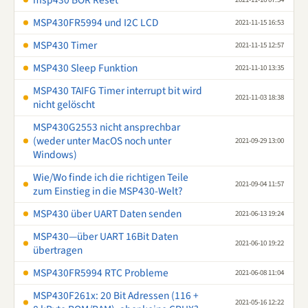
msp430 BOR Reset
MSP430FR5994 und I2C LCD
2021-11-15 16:53
MSP430 Timer
2021-11-15 12:57
MSP430 Sleep Funktion
2021-11-10 13:35
MSP430 TAIFG Timer interrupt bit wird
2021-11-03 18:38
nicht gelöscht
MSP430G2553 nicht ansprechbar
(weder unter MacOS noch unter
2021-09-29 13:00
Windows)
Wie/Wo finde ich die richtigen Teile
2021-09-04 11:57
zum Einstieg in die MSP430-Welt?
MSP430 über UART Daten senden
2021-06-13 19:24
MSP430—über UART 16Bit Daten
2021-06-10 19:22
übertragen
MSP430FR5994 RTC Probleme
2021-06-08 11:04
MSP430F261x: 20 Bit Adressen (116 +
2021-05-16 12:22