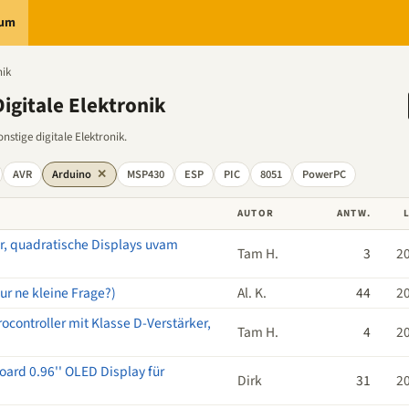
rum
nik
igitale Elektronik
stige digitale Elektronik.
AVR
Arduino
✕
MSP430
ESP
PIC
8051
PowerPC
AUTOR
ANTW.
yr, quadratische Displays uvam
Tam H.
3
2
ur ne kleine Frage?)
Al. K.
44
2
ocontroller mit Klasse D-Verstärker,
Tam H.
4
2
rd 0.96'' OLED Display für
Dirk
31
2