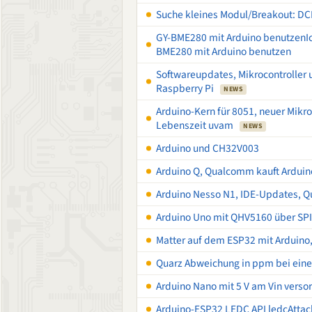
Suche kleines Modul/Breakout: DC
GY-BME280 mit Arduino benutzenIc
BME280 mit Arduino benutzen
Softwareupdates, Mikrocontroller
Raspberry Pi
NEWS
Arduino-Kern für 8051, neuer Mikro
Lebenszeit uvam
NEWS
Arduino und CH32V003
Arduino Q, Qualcomm kauft Arduino
Arduino Nesso N1, IDE-Updates, Qu
Arduino Uno mit QHV5160 über SPI
Matter auf dem ESP32 mit Arduino
Quarz Abweichung in ppm bei ein
Arduino Nano mit 5 V am Vin verso
Arduino-ESP32 LEDC API ledcAttach