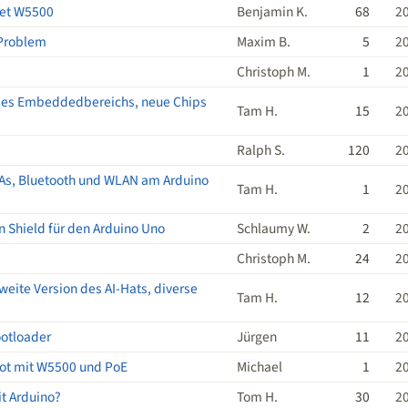
net W5500
Benjamin K.
68
2
 Problem
Maxim B.
5
2
Christoph M.
1
2
 des Embeddedbereichs, neue Chips
Tam H.
15
2
Ralph S.
120
2
NAs, Bluetooth und WLAN am Arduino
Tam H.
1
2
n Shield für den Arduino Uno
Schlaumy W.
2
2
Christoph M.
24
2
eite Version des AI-Hats, diverse
Tam H.
12
2
otloader
Jürgen
11
2
ot mit W5500 und PoE
Michael
1
2
t Arduino?
Tom H.
30
2