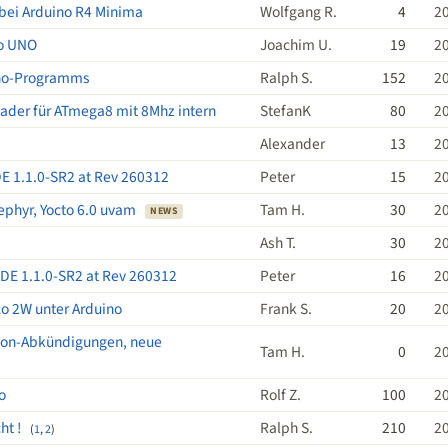
bei Arduino R4 Minima
Wolfgang R.
4
2
no UNO
Joachim U.
19
2
ino-Programms
Ralph S.
152
2
ader für ATmega8 mit 8Mhz intern
StefanK
80
2
Alexander
13
2
E 1.1.0-SR2 at Rev 260312
Peter
15
2
ephyr, Yocto 6.0 uvam
Tam H.
30
2
NEWS
Ash T.
30
2
IDE 1.1.0-SR2 at Rev 260312
Peter
16
2
co 2W unter Arduino
Frank S.
20
2
tson-Abkündigungen, neue
Tam H.
0
2
o
Rolf Z.
100
2
ht !
Ralph S.
210
2
(
1
,
2
)