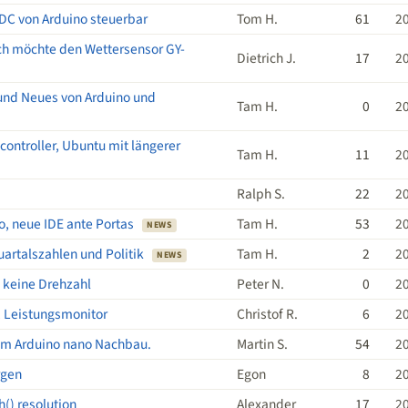
DC von Arduino steuerbar
Tom H.
61
2
h möchte den Wettersensor GY-
Dietrich J.
17
2
 und Neues von Arduino und
Tam H.
0
2
controller, Ubuntu mit längerer
Tam H.
11
2
Ralph S.
22
2
, neue IDE ante Portas
Tam H.
53
2
NEWS
artalszahlen und Politik
Tam H.
2
2
NEWS
 keine Drehzahl
Peter N.
0
2
, Leistungsmonitor
Christof R.
6
2
em Arduino nano Nachbau.
Martin S.
54
2
rgen
Egon
8
2
() resolution
Alexander
17
2