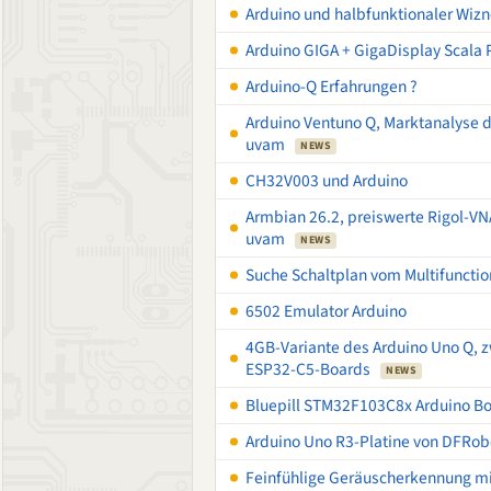
Arduino und halbfunktionaler Wiz
Arduino GIGA + GigaDisplay Scala
Arduino-Q Erfahrungen ?
Arduino Ventuno Q, Marktanalyse
uvam
NEWS
CH32V003 und Arduino
Armbian 26.2, preiswerte Rigol-V
uvam
NEWS
Suche Schaltplan vom Multifunctio
6502 Emulator Arduino
4GB-Variante des Arduino Uno Q, zw
ESP32-C5-Boards
NEWS
Bluepill STM32F103C8x Arduino Bo
Arduino Uno R3-Platine von DFRob
Feinfühlige Geräuscherkennung mi