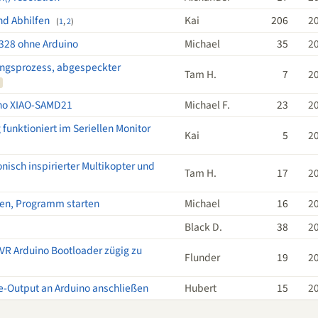
nd Abhilfen
Kai
206
2
(
1
,
2
)
328 ohne Arduino
Michael
35
2
ungsprozess, abgespeckter
Tam H.
7
2
no XIAO-SAMD21
Michael F.
23
2
funktioniert im Seriellen Monitor
Kai
5
2
nisch inspirierter Multikopter und
Tam H.
17
2
en, Programm starten
Michael
16
2
Black D.
38
2
VR Arduino Bootloader zügig zu
Flunder
19
2
e-Output an Arduino anschließen
Hubert
15
2