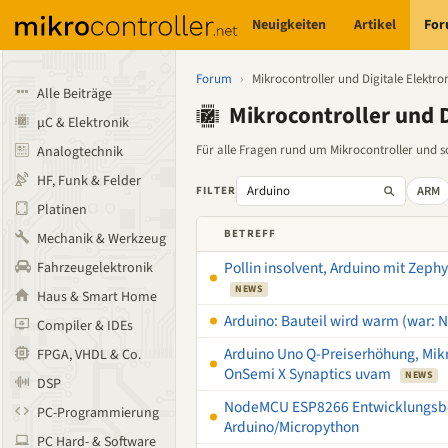
Neuigkeiten
Artikel
Fo
Forum
›
Mikrocontroller und Digitale Elektro
Alle Beiträge
Mikrocontroller und D
µC & Elektronik
Für alle Fragen rund um Mikrocontroller und son
Analogtechnik
HF, Funk & Felder
ARM
FILTER
Platinen
BETREFF
Mechanik & Werkzeug
Pollin insolvent, Arduino mit Zeph
Fahrzeugelektronik
NEWS
Haus & Smart Home
Arduino: Bauteil wird warm (war: N
Compiler & IDEs
Arduino Uno Q-Preiserhöhung, Mikr
FPGA, VHDL & Co.
OnSemi X Synaptics uvam
NEWS
DSP
NodeMCU ESP8266 Entwicklungsboa
PC-Programmierung
Arduino/Micropython
PC Hard- & Software