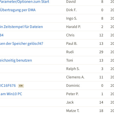
Parameter/Optionen zum Start
David
8
2
I Übertragung per DMA
Dirk F.
0
2
Ingo S.
8
2
in Zeitstempel für Dateien
Harald P.
2
2
84
Chris
12
2
esen der Speicher gelöscht?
Paul B.
13
2
Rudi
29
2
leichzeitig benutzen
Toni
13
2
Ralph S.
3
2
Clemens A.
11
2
PIC16F676
Dominic
0
2
EN
5 am Win10 PC
Peter P.
1
2
Jack
14
2
Matze T.
18
2