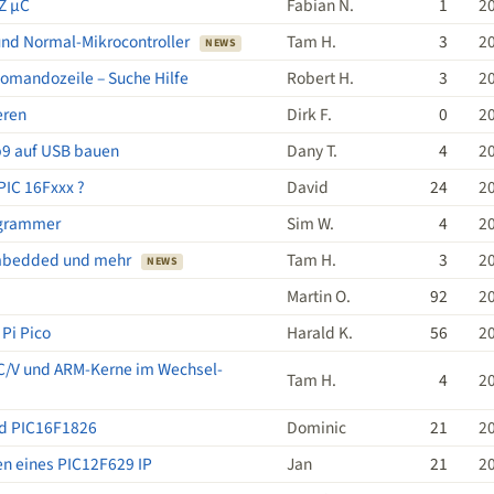
Z µC
Fabian N.
1
2
und Normal-Mikrocontroller
Tam H.
3
2
NEWS
omandozeile – Suche Hilfe
Robert H.
3
2
eren
Dirk F.
0
2
b9 auf USB bauen
Dany T.
4
2
PIC 16Fxxx ?
David
24
2
ogrammer
Sim W.
4
2
Embedded und mehr
Tam H.
3
2
NEWS
Martin O.
92
2
Pi Pico
Harald K.
56
2
SC/V und ARM-Kerne im Wechsel-
Tam H.
4
2
nd PIC16F1826
Dominic
21
2
en eines PIC12F629 IP
Jan
21
2