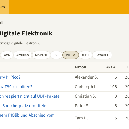
rum
nik
igitale Elektronik
stige digitale Elektronik.
AVR
Arduino
MSP430
ESP
PIC
✕
8051
PowerPC
AUTOR
ANTW.
ry Pi Pico?
Alexander S.
5
2
z Z80 zu sniffen?
Christoph L.
106
2
on reagiert nicht auf UDP-Pakete
Christian S.
0
2
n Speicherplatz ermitteln
Peter S.
6
2
 mehr PIOlib und Abschied vom
Tam H.
5
2