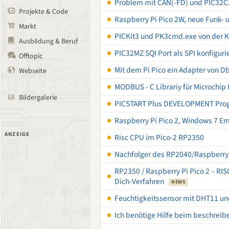
Problem mit CAN(-FD) und PIC32C
Projekte & Code
Raspberry Pi Pico 2W, neue Funk- 
Markt
PICKit3 und PK3cmd.exe von der K
Ausbildung & Beruf
PIC32MZ SQI Port als SPI konfiguri
Offtopic
Mit dem Pi Pico ein Adapter von D
Webseite
MODBUS - C Librariy für Microchip 
Bildergalerie
PICSTART Plus DEVELOPMENT Pr
Raspberry Pi Pico 2, Windows 7 
ANZEIGE
Risc CPU im Pico-2 RP2350
Nachfolger des RP2040/Raspberry 
RP2350 / Raspberry Pi Pico 2 – RI
Dich-Verfahren
NEWS
Feuchtigkeitssensor mit DHT11 u
Ich benötige Hilfe beim beschreib