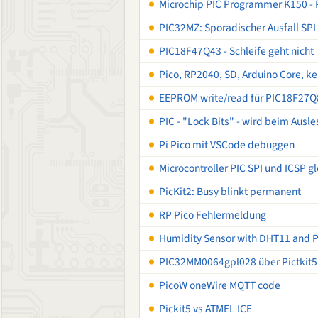
Microchip PIC Programmer K150 - 
PIC32MZ: Sporadischer Ausfall SP
PIC18F47Q43 - Schleife geht nicht
Pico, RP2040, SD, Arduino Core, ke
EEPROM write/read für PIC18F27Q
PIC - "Lock Bits" - wird beim Ausl
Pi Pico mit VSCode debuggen
Microcontroller PIC SPI und ICSP g
PicKit2: Busy blinkt permanent
RP Pico Fehlermeldung
Humidity Sensor with DHT11 and 
PIC32MM0064gpl028 über Pictkit
PicoW oneWire MQTT code
Pickit5 vs ATMEL ICE