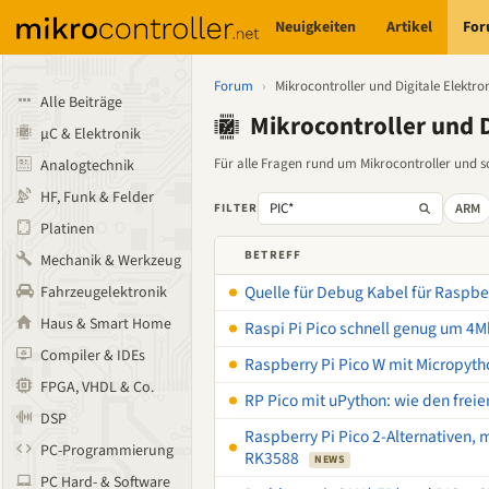
Neuigkeiten
Artikel
Fo
Forum
›
Mikrocontroller und Digitale Elektro
Alle Beiträge
Mikrocontroller und D
µC & Elektronik
Für alle Fragen rund um Mikrocontroller und son
Analogtechnik
HF, Funk & Felder
ARM
FILTER
Platinen
BETREFF
Mechanik & Werkzeug
Quelle für Debug Kabel für Raspber
Fahrzeugelektronik
Haus & Smart Home
Raspi Pi Pico schnell genug um 4Mh
Compiler & IDEs
Raspberry Pi Pico W mit Micropyth
FPGA, VHDL & Co.
RP Pico mit uPython: wie den freie
DSP
Raspberry Pi Pico 2-Alternativen,
PC-Programmierung
RK3588
NEWS
PC Hard- & Software