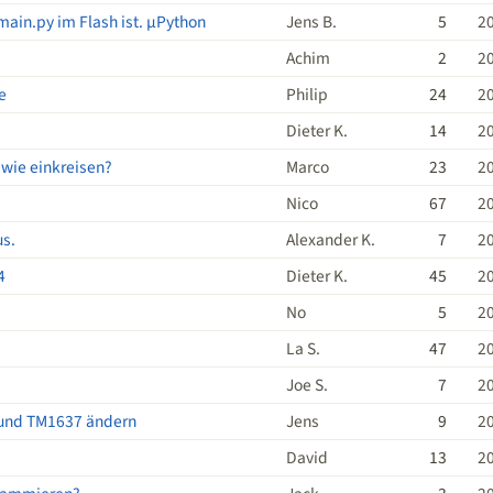
main.py im Flash ist. µPython
Jens B.
5
2
Achim
2
2
e
Philip
24
2
Dieter K.
14
2
 wie einkreisen?
Marco
23
2
Nico
67
2
us.
Alexander K.
7
2
4
Dieter K.
45
2
No
5
2
La S.
47
2
Joe S.
7
2
o und TM1637 ändern
Jens
9
2
David
13
2