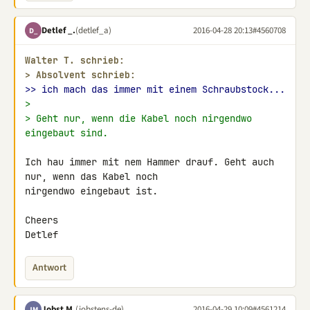
Detlef _.
(detlef_a)
2016-04-28 20:13
#4560708
D_
Walter T. schrieb:
> 
Absolvent schrieb:
>> ich mach das immer mit einem Schraubstock...
>
> Geht nur, wenn die Kabel noch nirgendwo 
eingebaut sind.
Ich hau immer mit nem Hammer drauf. Geht auch 
nur, wenn das Kabel noch 

nirgendwo eingebaut ist.

Cheers

Detlef
Antwort
Jobst M.
(jobstens-de)
2016-04-29 10:09
#4561214
JM