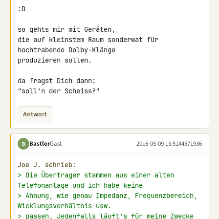
:D

so gehts mir mit Geräten,

die auf kleinstem Raum sonderwat für 
hochtrabende Dolby-Klänge

produzieren sollen.

da fragst Dich dann:

"soll'n der Scheiss?"
Antwort
Bastler
Gast
2016-05-09 13:51
#4571936
B
Joe J. schrieb:
> Die Übertrager stammen aus einer alten 
Telefonanlage und ich habe keine
> Ahnung, wie genau Impedanz, Frequenzbereich, 
Wicklungsverhältnis usw.
> passen. Jedenfalls läuft's für meine Zwecke 