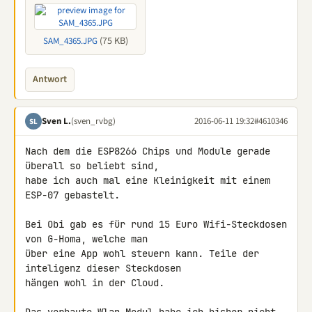
(75 KB)
SAM_4365.JPG
Antwort
Sven L.
(sven_rvbg)
2016-06-11 19:32
#4610346
SL
Nach dem die ESP8266 Chips und Module gerade 
überall so beliebt sind, 

habe ich auch mal eine Kleinigkeit mit einem 
ESP-07 gebastelt.

Bei Obi gab es für rund 15 Euro Wifi-Steckdosen 
von G-Homa, welche man 

über eine App wohl steuern kann. Teile der 
inteligenz dieser Steckdosen 

hängen wohl in der Cloud.
