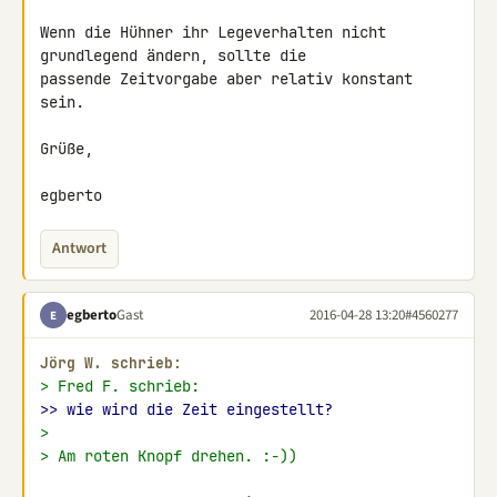
Wenn die Hühner ihr Legeverhalten nicht 
grundlegend ändern, sollte die 

passende Zeitvorgabe aber relativ konstant 
sein.

Grüße,

egberto
Antwort
egberto
Gast
2016-04-28 13:20
#4560277
E
Jörg W. schrieb:
> Fred F. schrieb:
>> wie wird die Zeit eingestellt?
>
> Am roten Knopf drehen. :-))