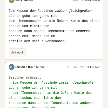
Besucher
Gast
2016-05-07 08:08
#4569666
B
Zum Messen der Abstände zweier gleichgroßer 
Löcher gehe ich gerne mit 

dem "Innenmesser" an die äußere Kante des einen 
Loches und richte den 

anderen dann an der Innenkante des anderen 
Loches aus. Messe als um 

jeweils dem Radius verschoben.
Antwort
Christian H.
(ch-hunn)
2016-05-07 08:18
#4569672
CH
Besucher schrieb:
> Zum Messen der Abstände zweier gleichgroßer 
Löcher gehe ich gerne mit
> dem "Innenmesser" an die äußere Kante des 
einen Loches und richte den
> anderen dann an der Innenkante des anderen 
Loches aus. Messe als um