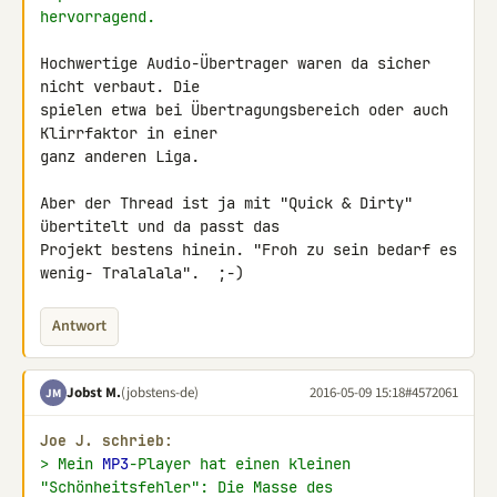
hervorragend.
Hochwertige Audio-Übertrager waren da sicher 
nicht verbaut. Die

spielen etwa bei Übertragungsbereich oder auch 
Klirrfaktor in einer

ganz anderen Liga.

Aber der Thread ist ja mit "Quick & Dirty" 
übertitelt und da passt das

Projekt bestens hinein. "Froh zu sein bedarf es 
wenig- Tralalala".  ;-)
Antwort
Jobst M.
(jobstens-de)
2016-05-09 15:18
#4572061
JM
Joe J. schrieb:
> Mein 
MP3
-Player hat einen kleinen 
"Schönheitsfehler": Die Masse des