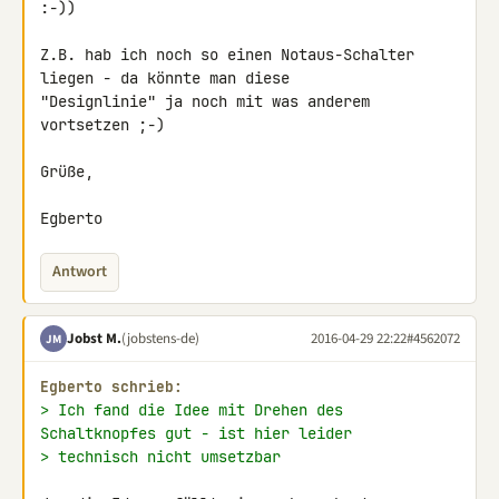
:-))

Z.B. hab ich noch so einen Notaus-Schalter 
liegen - da könnte man diese 

"Designlinie" ja noch mit was anderem 
vortsetzen ;-)

Grüße,

Egberto
Antwort
Jobst M.
(jobstens-de)
2016-04-29 22:22
#4562072
JM
Egberto schrieb:
> Ich fand die Idee mit Drehen des 
Schaltknopfes gut - ist hier leider
> technisch nicht umsetzbar