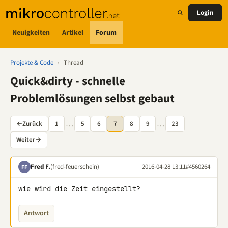
Login
Neuigkeiten
Artikel
Forum
Projekte & Code
›
Thread
Quick&dirty - schnelle
Problemlösungen selbst gebaut
…
…
←
Zurück
1
5
6
7
8
9
23
Weiter
→
Fred F.
(fred-feuerschein)
2016-04-28 13:11
#4560264
FF
wie wird die Zeit eingestellt?
Antwort