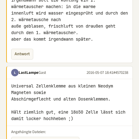
irgendwann soll die kühlung ein 2. 
wärmetauscher machen: in die warme 

innenluft wird wasser eingesprüht und durch den 
2. wärmetausche nach 

auße geblasen, frischluft von draußen geht 
durch den 1. wärmetauscher. 

aber das kommt irgendwann später.
Antwort
LastLampe
Gast
2016-05-07 18:41
#4570238
L
Universal Zellenklemme aus kleinen Neodym 
Magneten sowie 

Abschirmgeflecht und alten Dosenklemmen.

Hält ziemlich gut, eine 18650 Zelle lässt sich 
damit locker hochheben ;)
Angehängte Dateien: