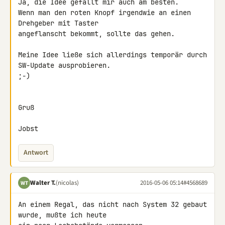
Ja, die Idee gefällt mir auch am besten.

Wenn man den roten Knopf irgendwie an einen 
Drehgeber mit Taster 

angeflanscht bekommt, sollte das gehen.

Meine Idee ließe sich allerdings temporär durch 
SW-Update ausprobieren. 

;-)

Gruß

Jobst
Antwort
Walter T.
(nicolas)
2016-05-06 05:14
#4568689
WT
An einem Regal, das nicht nach System 32 gebaut 
wurde, mußte ich heute 
