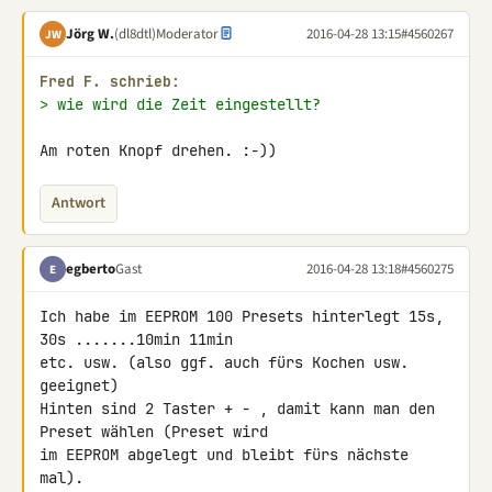
Jörg W.
(dl8dtl)
Moderator
2016-04-28 13:15
#4560267
JW
Fred F. schrieb:
> wie wird die Zeit eingestellt?
Am roten Knopf drehen. :-))
Antwort
egberto
Gast
2016-04-28 13:18
#4560275
E
Ich habe im EEPROM 100 Presets hinterlegt 15s, 
30s .......10min 11min 

etc. usw. (also ggf. auch fürs Kochen usw. 
geeignet)

Hinten sind 2 Taster + - , damit kann man den 
Preset wählen (Preset wird 

im EEPROM abgelegt und bleibt fürs nächste 
mal).
