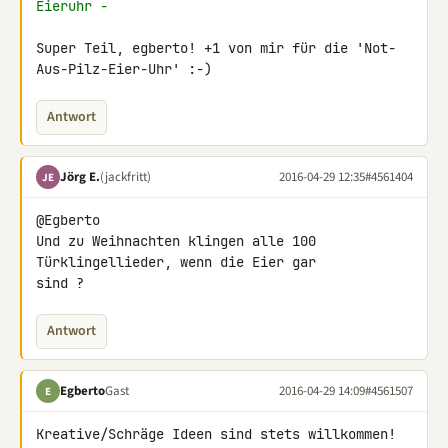
Eieruhr -
Super Teil, egberto! +1 von mir für die 'Not-
Aus-Pilz-Eier-Uhr' :-)
Antwort
Jörg E.
(jackfritt)
2016-04-29 12:35
#4561404
JE
@Egberto

Und zu Weihnachten klingen alle 100 
Türklingellieder, wenn die Eier gar 

sind ?
Antwort
Egberto
Gast
2016-04-29 14:09
#4561507
E
Kreative/Schräge Ideen sind stets willkommen! 