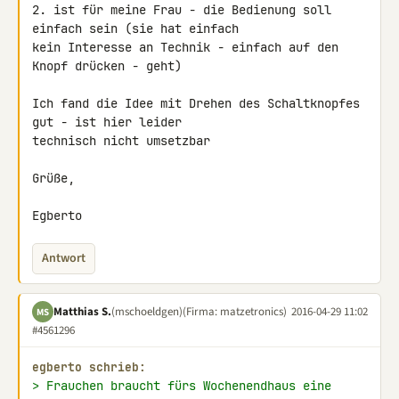
2. ist für meine Frau - die Bedienung soll 
einfach sein (sie hat einfach 

kein Interesse an Technik - einfach auf den 
Knopf drücken - geht)

Ich fand die Idee mit Drehen des Schaltknopfes 
gut - ist hier leider 

technisch nicht umsetzbar

Grüße,

Egberto
Antwort
Matthias S.
(mschoeldgen)
(Firma: matzetronics)
2016-04-29 11:02
MS
#4561296
egberto schrieb:
> Frauchen braucht fürs Wochenendhaus eine 