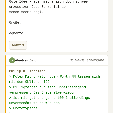
Gute Idee - aber mechanisch doch schwer 
umzusetzen (das Ganze ist so 

schon seehr eng).

Grüße,

egberto
Antwort
Absolvent
Gast
2016-04-28 13:34
#4560294
A
Philip K. schrieb:
> Molex Micro Match oder Würth MM lassen sich 
mit den üblichen IDC
> Billigzangen nur sehr unbefriedigend 
verpressen. Das Originalwerkzeug
> ist mit gut und gerne 600 € allerdings 
unverschämt teuer für den
> Prototypenbau.