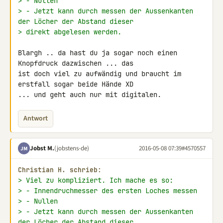
> - Nullen
> - Jetzt kann durch messen der Aussenkanten 
der Löcher der Abstand dieser
> direkt abgelesen werden.
Blargh .. da hast du ja sogar noch einen 
Knopfdruck dazwischen ... das 

ist doch viel zu aufwändig und braucht im 
erstfall sogar beide Hände XD 

... und geht auch nur mit digitalen.
Antwort
Jobst M.
(jobstens-de)
2016-05-08 07:39
#4570557
JM
Christian H. schrieb:
> Viel zu kompliziert. Ich mache es so:
> - Innendruchmesser des ersten Loches messen
> - Nullen
> - Jetzt kann durch messen der Aussenkanten 
der Löcher der Abstand dieser