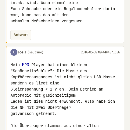
intakt sind. Wenn einmal eine 

Euro-Schraube oder ein Regalbodenhalter darin 
war, kann man das mit den 

schmalen Meßschneiden vergessen.
Antwort
Joe J.
(neutrino)
2016-05-09 09:44
#4571656
JJ
Mein 
MP3
-Player hat einen kleinen 
"Schönheitsfehler": Die Masse des 

Kopfhörerausganges ist nicht gleich USB-Masse, 
sondern es liegt eine 

Gleichspannung < 1 V an. Beim Betrieb am 
Autoradio mit gleichzeitigem 

Laden ist dies nicht erwünscht. Also habe ich 
die NF mit zwei Übertrager 

galvanisch getrennt.

Die Übertrager stammen aus einer alten 