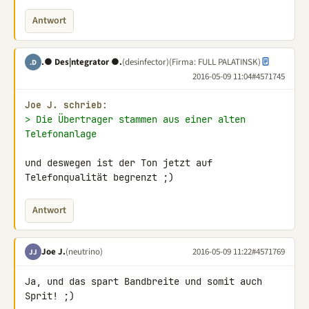
Antwort
.● Des|ntegrator ●.
(desinfector)
(Firma: FULL PALATINSK)
.D
2016-05-09 11:04
#4571745
Joe J. schrieb:
> Die Übertrager stammen aus einer alten 
Telefonanlage
und deswegen ist der Ton jetzt auf 
Telefonqualität begrenzt ;)
Antwort
Joe J.
(neutrino)
2016-05-09 11:22
#4571769
JJ
Ja, und das spart Bandbreite und somit auch 
Sprit! ;)
