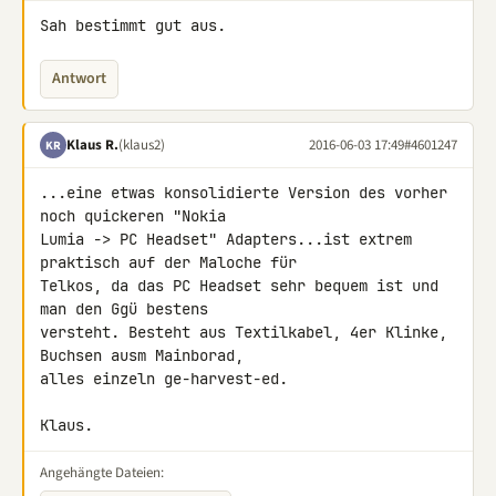
Sah bestimmt gut aus.
Antwort
Klaus R.
(klaus2)
2016-06-03 17:49
#4601247
KR
...eine etwas konsolidierte Version des vorher 
noch quickeren "Nokia 

Lumia -> PC Headset" Adapters...ist extrem 
praktisch auf der Maloche für 

Telkos, da das PC Headset sehr bequem ist und 
man den Ggü bestens 

versteht. Besteht aus Textilkabel, 4er Klinke, 
Buchsen ausm Mainborad, 

alles einzeln ge-harvest-ed.

Klaus.
Angehängte Dateien: