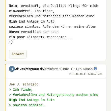
Nein, ernsthaft, die Qualität klingt für mich 
einwandfrei. Ich finde, 

Verkehrslärm und Motorgeräusche machen eine 
High End Anlage im Auto 

sowieso sinnlos. Außerdem können meine alten 
Ohren vermutlich nur noch 

ein paar Kilohertz wahrnehmen...

;)
Antwort
.● Des|ntegrator ●.
(desinfector)
(Firma: FULL PALATINSK)
.D
2016-05-09 11:32
#4571781
Joe J. schrieb:
> Ich finde,
> Verkehrslärm und Motorgeräusche machen eine 
High End Anlage im Auto
> sowieso sinnlos.