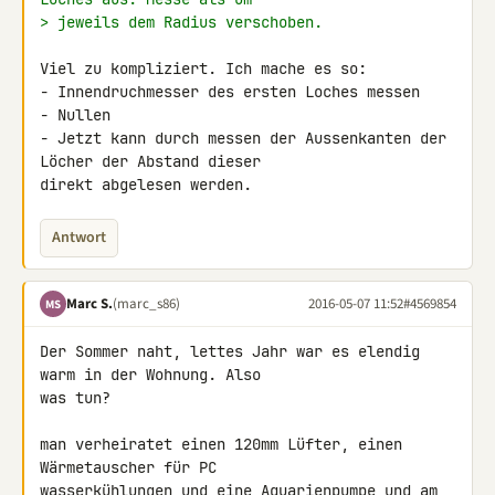
> jeweils dem Radius verschoben.
Viel zu kompliziert. Ich mache es so:

- Innendruchmesser des ersten Loches messen

- Nullen

- Jetzt kann durch messen der Aussenkanten der 
Löcher der Abstand dieser 

direkt abgelesen werden.
Antwort
Marc S.
(marc_s86)
2016-05-07 11:52
#4569854
MS
Der Sommer naht, lettes Jahr war es elendig 
warm in der Wohnung. Also 

was tun?

man verheiratet einen 120mm Lüfter, einen 
Wärmetauscher für PC 

wasserkühlungen und eine Aquarienpumpe und am 