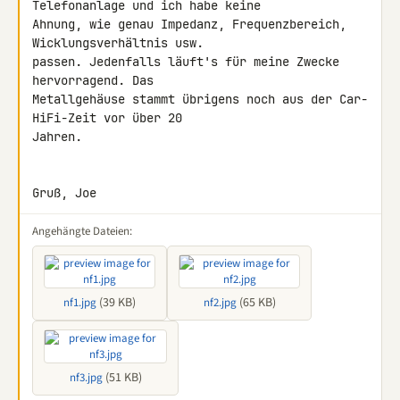
Telefonanlage und ich habe keine 

Ahnung, wie genau Impedanz, Frequenzbereich, 
Wicklungsverhältnis usw. 

passen. Jedenfalls läuft's für meine Zwecke 
hervorragend. Das 

Metallgehäuse stammt übrigens noch aus der Car-
HiFi-Zeit vor über 20 

Jahren.

Gruß, Joe
Angehängte Dateien:
(39 KB)
(65 KB)
nf1.jpg
nf2.jpg
(51 KB)
nf3.jpg