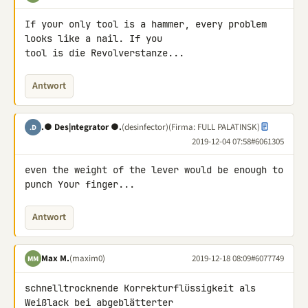
If your only tool is a hammer, every problem 
looks like a nail. If you 

tool is die Revolverstanze...
Antwort
.● Des|ntegrator ●.
(desinfector)
(Firma: FULL PALATINSK)
.D
2019-12-04 07:58
#6061305
even the weight of the lever would be enough to 
punch Your finger...
Antwort
Max M.
(maxim0)
2019-12-18 08:09
#6077749
MM
schnelltrocknende Korrekturflüssigkeit als 
Weißlack bei abgeblätterter 
