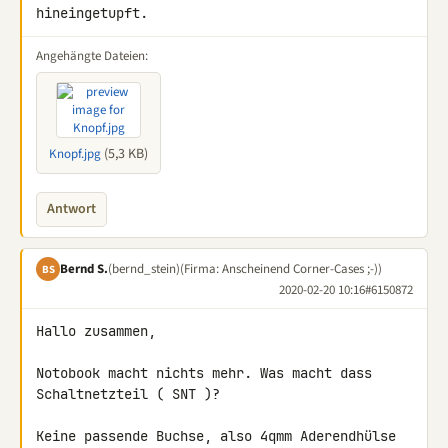
hineingetupft.
Angehängte Dateien:
(5,3 KB)
Knopf.jpg
Antwort
Bernd S.
(bernd_stein)
(Firma: Anscheinend Corner-Cases ;-))
BS
2020-02-20 10:16
#6150872
Hallo zusammen,

Notobook macht nichts mehr. Was macht dass 
Schaltnetzteil ( SNT )?

Keine passende Buchse, also 4qmm Aderendhülse 