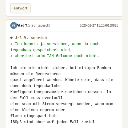
Antwort
Vlad T.
(vlad_tepesch)
2020-02-27 11:20
#6159621
VT
● J-A V. schrieb:
> Ich könnts ja verstehen, wenn da noch 
irgendwas gespeichert wird,
> aber bei so'm TAN Gelumpe doch nicht.
Ich bin mir nicht sicher. bei einigen Banken 
müssen die Generatoren 

quasi angelernt werden. Könnte sein, dass sie 
dann doch irgendwelche 

Konfigurationsparameter speichern müssen. In 
dem Fall muss eventuell 

eine sram mit Strom versorgt werden, wenn man 
eine kleinen eeprom oder 

flash eingespart hat.

180µA sind aber auf jeden Fall zuviel.