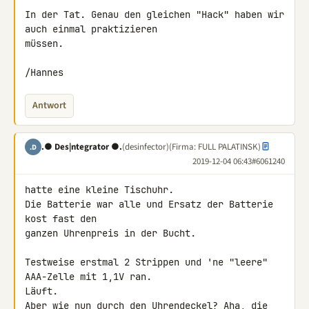
In der Tat. Genau den gleichen "Hack" haben wir 
auch einmal praktizieren 

müssen.

/Hannes
Antwort
.● Des|ntegrator ●.
(desinfector)
(Firma: FULL PALATINSK)
.D
2019-12-04 06:43
#6061240
hatte eine kleine Tischuhr.

Die Batterie war alle und Ersatz der Batterie 
kost fast den

ganzen Uhrenpreis in der Bucht.

Testweise erstmal 2 Strippen und 'ne "leere" 
AAA-Zelle mit 1,1V ran.

Läuft.

Aber wie nun durch den Uhrendeckel? Aha, die 