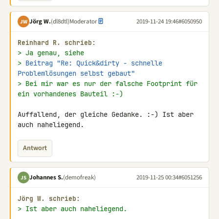
Jörg W.
(dl8dtl)
Moderator
2019-11-24 19:46
#6050950
JW
Reinhard R. schrieb:
> Ja genau, siehe
> 
Beitrag "Re: Quick&dirty - schnelle 
Problemlösungen selbst gebaut"
> Bei mir war es nur der falsche Footprint für 
ein vorhandenes Bauteil :-)
Auffallend, der gleiche Gedanke. :-) Ist aber 
auch naheliegend.
Antwort
Johannes S.
(demofreak)
2019-11-25 00:34
#6051256
JS
Jörg W. schrieb:
> Ist aber auch naheliegend.