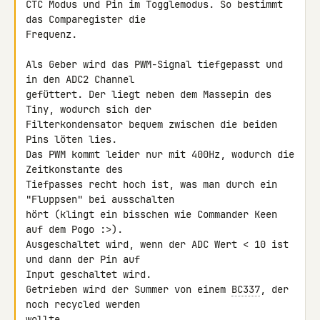
CTC Modus und Pin im Togglemodus. So bestimmt 
das Comparegister die 

Frequenz.

Als Geber wird das PWM-Signal tiefgepasst und 
in den ADC2 Channel 

gefüttert. Der liegt neben dem Massepin des 
Tiny, wodurch sich der 

Filterkondensator bequem zwischen die beiden 
Pins löten lies.

Das PWM kommt leider nur mit 400Hz, wodurch die 
Zeitkonstante des 

Tiefpasses recht hoch ist, was man durch ein 
"Fluppsen" bei ausschalten 

hört (klingt ein bisschen wie Commander Keen 
auf dem Pogo :>).

Ausgeschaltet wird, wenn der ADC Wert < 10 ist 
und dann der Pin auf 

Input geschaltet wird.

Getrieben wird der Summer von einem 
BC337
, der 
noch recycled werden 

wollte.
