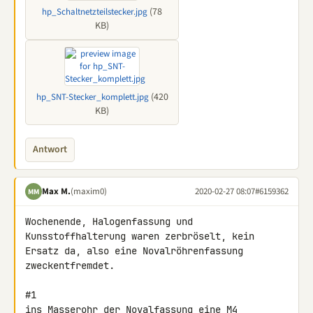
(78
hp_Schaltnetzteilstecker.jpg
KB)
(420
hp_SNT-Stecker_komplett.jpg
KB)
Antwort
Max M.
(maxim0)
2020-02-27 08:07
#6159362
MM
Wochenende, Halogenfassung und 
Kunsstoffhalterung waren zerbröselt, kein 

Ersatz da, also eine Novalröhrenfassung 
zweckentfremdet.

#1

ins Masserohr der Novalfassung eine M4 