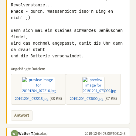
knack
 - durch. wassserdicht isso'n Ding eh 
nich' ;)

wenn sich mal ein kleines schwarzes Gehäuschen 
findet,

wird das nochmal angepasst, damit die Uhr dann 
da drauf steht

und die Batterie verschwindet.
Angehängte Dateien:
(38 KB)
(37 KB)
20191204_072216.jpg
20191204_073000.jpg
Antwort
Walter T.
(nicolas)
2019-12-04 07:00
#6061248
WT