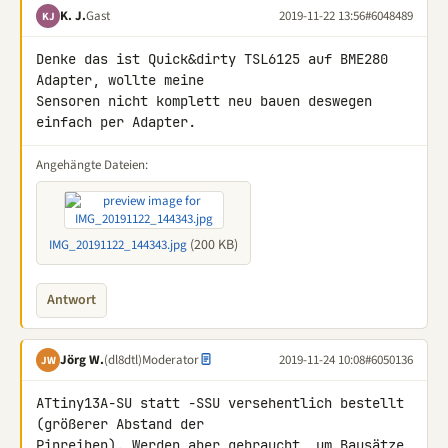
K. J.
Gast
2019-11-22 13:56
#6048489
KJ
Denke das ist Quick&dirty TSL6125 auf BME280 
Adapter, wollte meine 

Sensoren nicht komplett neu bauen deswegen 
einfach per Adapter.
Angehängte Dateien:
(200 KB)
IMG_20191122_144343.jpg
Antwort
Jörg W.
(dl8dtl)
Moderator
2019-11-24 10:08
#6050136
JW
ATtiny13A-SU statt -SSU versehentlich bestellt 
(größerer Abstand der 

Pinreihen). Werden aber gebraucht, um Bausätze 