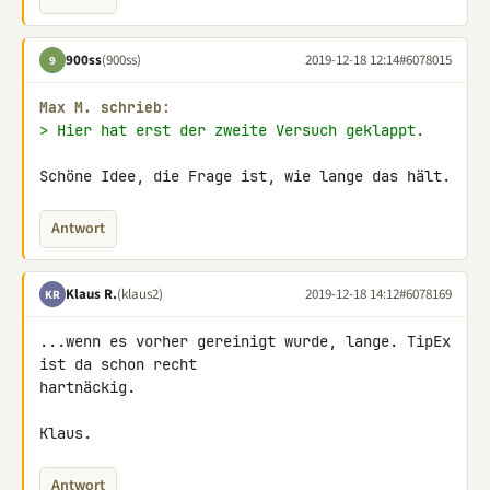
900ss
(900ss)
2019-12-18 12:14
#6078015
9
Max M. schrieb:
> Hier hat erst der zweite Versuch geklappt.
Schöne Idee, die Frage ist, wie lange das hält.
Antwort
Klaus R.
(klaus2)
2019-12-18 14:12
#6078169
KR
...wenn es vorher gereinigt wurde, lange. TipEx 
ist da schon recht 

hartnäckig.

Klaus.
Antwort