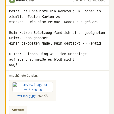
Stefan F.
Gast
2019-11-24 12:31
#6050346
SF
Meine Frau brauchte ein Werkzeug um Löcher in 
ziemlich festen Karton zu 

stecken - wie eine Prickel-Nadel nur größer.

Beim Katzen-Spielzeug fand ich einen geeigneten 
Griff. Loch gebohrt, 

einen geköpften Nagel rein gesteckt -> Fertig.

O-Ton: "Dieses Ding will ich unbedingt 
aufheben, schmeiße es bloß nicht 

weg!"
Angehängte Dateien:
(260 KB)
werkzeug.jpg
Antwort