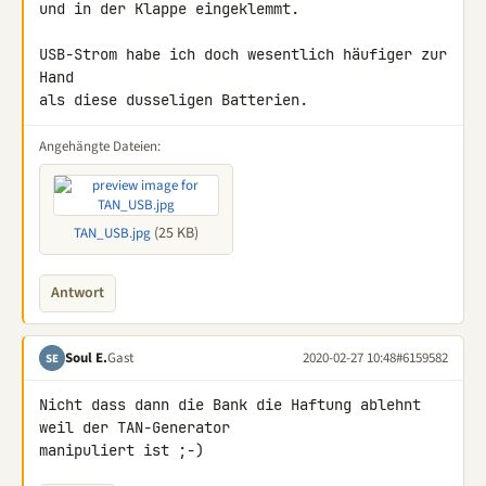
und in der Klappe eingeklemmt.

USB-Strom habe ich doch wesentlich häufiger zur 
Hand

als diese dusseligen Batterien.
Angehängte Dateien:
(25 KB)
TAN_USB.jpg
Antwort
Soul E.
Gast
2020-02-27 10:48
#6159582
SE
Nicht dass dann die Bank die Haftung ablehnt 
weil der TAN-Generator 

manipuliert ist ;-)