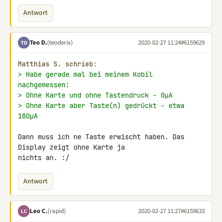
Antwort
Teo D.
(teoderix)
2020-02-27 11:24
#6159629
TD
Matthias S. schrieb:
> Habe gerade mal bei meinem Kobil 
nachgemessen:
> Ohne Karte und ohne Tastendruck - 0µA
> Ohne Karte aber Taste(n) gedrückt - etwa 
180µA
Dann muss ich ne Taste erwischt haben. Das 
Display zeigt ohne Karte ja 

nichts an. :/
Antwort
Leo C.
(rapid)
2020-02-27 11:27
#6159633
LC