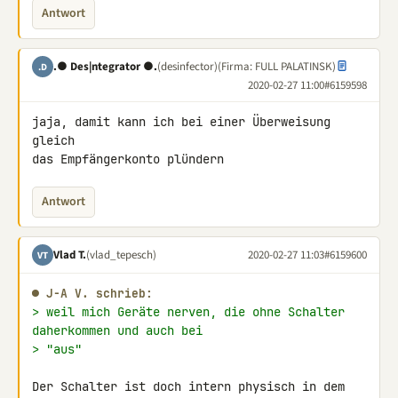
Antwort
.● Des|ntegrator ●.
(desinfector)
(Firma: FULL PALATINSK)
.D
2020-02-27 11:00
#6159598
jaja, damit kann ich bei einer Überweisung 
gleich

das Empfängerkonto plündern
Antwort
Vlad T.
(vlad_tepesch)
2020-02-27 11:03
#6159600
VT
● J-A V. schrieb:
> weil mich Geräte nerven, die ohne Schalter 
daherkommen und auch bei
> "aus"
Der Schalter ist doch intern physisch in dem 