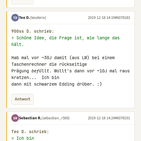
Teo D.
(teoderix)
2019-12-18 14:19
#6078183
TD
900ss D. schrieb:
> Schöne Idee, die Frage ist, wie lange das 
hält.
Hab mal vor ~30J damit (aus LW) bei einem 
Taschenrechner die rückseitige 

Prägung 
befüllt
. Wollt's dann vor ~10J mal raus 
kratzen...  Ich bin 

dann mit schwarzem Edding drüber. :)
Antwort
Sebastian R.
(sebastian_r569)
2019-12-18 14:24
#6078191
SR
Teo D. schrieb:
> Ich bin