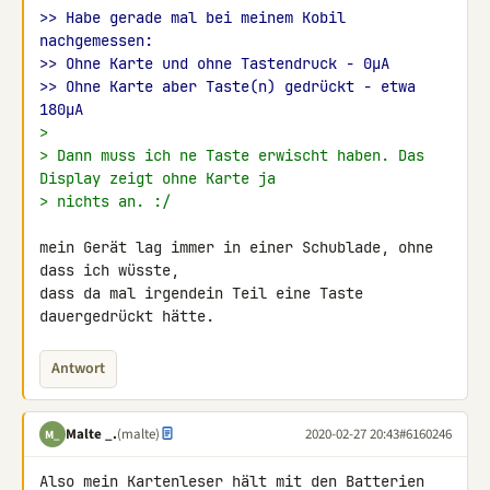
>> Habe gerade mal bei meinem Kobil 
nachgemessen:
>> Ohne Karte und ohne Tastendruck - 0µA
>> Ohne Karte aber Taste(n) gedrückt - etwa 
180µA
>
> Dann muss ich ne Taste erwischt haben. Das 
Display zeigt ohne Karte ja
> nichts an. :/
mein Gerät lag immer in einer Schublade, ohne 
dass ich wüsste,

dass da mal irgendein Teil eine Taste 
dauergedrückt hätte.
Antwort
Malte _.
(malte)
2020-02-27 20:43
#6160246
M_
Also mein Kartenleser hält mit den Batterien 