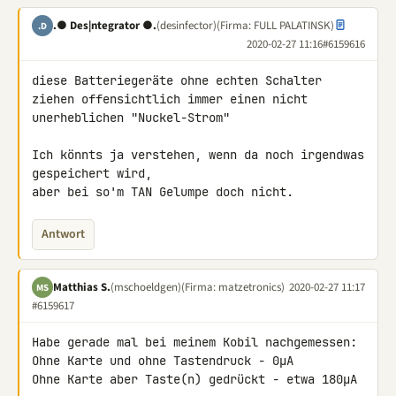
.● Des|ntegrator ●.
(desinfector)
(Firma: FULL PALATINSK)
.D
2020-02-27 11:16
#6159616
diese Batteriegeräte ohne echten Schalter

ziehen offensichtlich immer einen nicht 
unerheblichen "Nuckel-Strom"

Ich könnts ja verstehen, wenn da noch irgendwas 
gespeichert wird,

aber bei so'm TAN Gelumpe doch nicht.
Antwort
Matthias S.
(mschoeldgen)
(Firma: matzetronics)
2020-02-27 11:17
MS
#6159617
Habe gerade mal bei meinem Kobil nachgemessen:

Ohne Karte und ohne Tastendruck - 0µA

Ohne Karte aber Taste(n) gedrückt - etwa 180µA