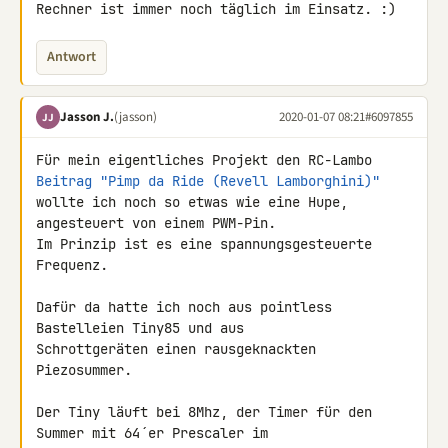
Rechner ist immer noch täglich im Einsatz. :)
Antwort
Jasson J.
(jasson)
2020-01-07 08:21
#6097855
JJ
Beitrag "Pimp da Ride (Revell Lamborghini)"
wollte ich noch so etwas wie eine Hupe, 
angesteuert von einem PWM-Pin.

Im Prinzip ist es eine spannungsgesteuerte 
Frequenz.

Dafür da hatte ich noch aus pointless 
Bastelleien Tiny85 und aus 

Schrottgeräten einen rausgeknackten 
Piezosummer.

Der Tiny läuft bei 8Mhz, der Timer für den 
Summer mit 64´er Prescaler im 
