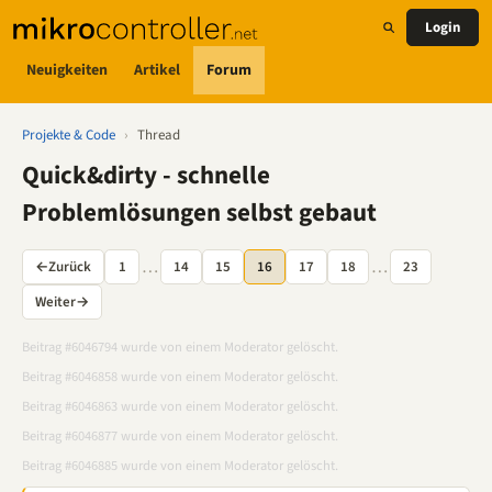
Login
Neuigkeiten
Artikel
Forum
Projekte & Code
›
Thread
Quick&dirty - schnelle
Problemlösungen selbst gebaut
…
…
←
Zurück
1
14
15
16
17
18
23
Weiter
→
Beitrag #6046794 wurde von einem Moderator gelöscht.
Beitrag #6046858 wurde von einem Moderator gelöscht.
Beitrag #6046863 wurde von einem Moderator gelöscht.
Beitrag #6046877 wurde von einem Moderator gelöscht.
Beitrag #6046885 wurde von einem Moderator gelöscht.