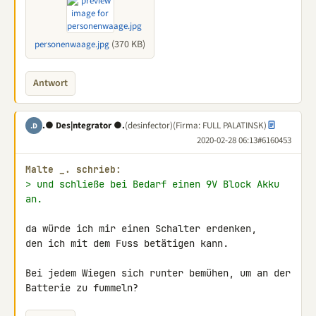
(370 KB)
personenwaage.jpg
Antwort
.● Des|ntegrator ●.
(desinfector)
(Firma: FULL PALATINSK)
.D
2020-02-28 06:13
#6160453
Malte _. schrieb:
> und schließe bei Bedarf einen 9V Block Akku 
an.
da würde ich mir einen Schalter erdenken,

den ich mit dem Fuss betätigen kann.

Bei jedem Wiegen sich runter bemühen, um an der 
Batterie zu fummeln?