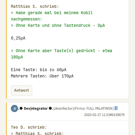
Matthias S. schrieb:
> Habe gerade mal bei meinem Kobil 
nachgemessen:
> Ohne Karte und ohne Tastendruck - 0µA
0,25µA

> Ohne Karte aber Taste(n) gedrückt - etwa 
180µA
Eine Taste: bis zu 60µA

Mehrere Tasten: über 170µA
Antwort
.● Des|ntegrator ●.
(desinfector)
(Firma: FULL PALATINSK)
.D
2020-02-27 11:53
#6159679
Teo D. schrieb:
> 
Matthias S. schrieb: