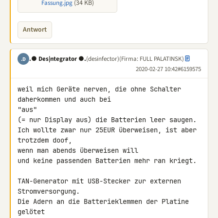
(34 KB)
Fassung.jpg
Antwort
.● Des|ntegrator ●.
(desinfector)
(Firma: FULL PALATINSK)
.D
2020-02-27 10:42
#6159575
weil mich Geräte nerven, die ohne Schalter 
daherkommen und auch bei 

"aus"

(= nur Display aus) die Batterien leer saugen.

Ich wollte zwar nur 25EUR überweisen, ist aber 
trotzdem doof,

wenn man abends überweisen will

und keine passenden Batterien mehr ran kriegt.

TAN-Generator mit USB-Stecker zur externen 
Stromversorgung.

Die Adern an die Batterieklemmen der Platine 
gelötet
