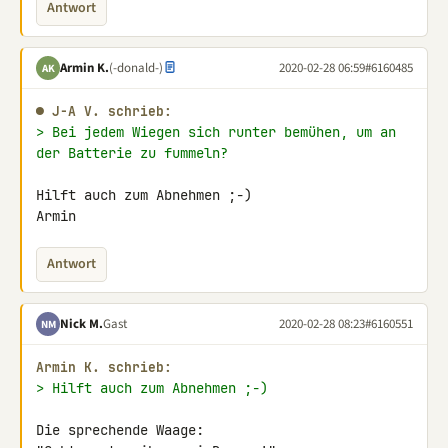
Antwort
Armin K.
(-donald-)
2020-02-28 06:59
#6160485
AK
● J-A V. schrieb:
> Bei jedem Wiegen sich runter bemühen, um an 
der Batterie zu fummeln?
Hilft auch zum Abnehmen ;-)

Armin
Antwort
Nick M.
Gast
2020-02-28 08:23
#6160551
NM
Armin K. schrieb:
> Hilft auch zum Abnehmen ;-)
Die sprechende Waage:
