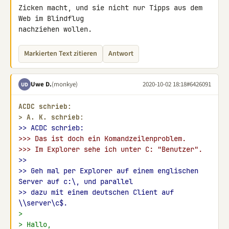
Zicken macht, und sie nicht nur Tipps aus dem 
Web im Blindflug 

nachziehen wollen.
Markierten Text zitieren
Antwort
Uwe D.
(monkye)
2020-10-02 18:18
#6426091
UD
ACDC schrieb:
> 
A. K. schrieb:
>> ACDC schrieb:
>>> Das ist doch ein Komandzeilenproblem.
>>> Im Explorer sehe ich unter C: "Benutzer".
>>
>> Geh mal per Explorer auf einem englischen 
Server auf c:\, und parallel
>> dazu mit einem deutschen Client auf 
\\server\c$.
>
> Hallo,