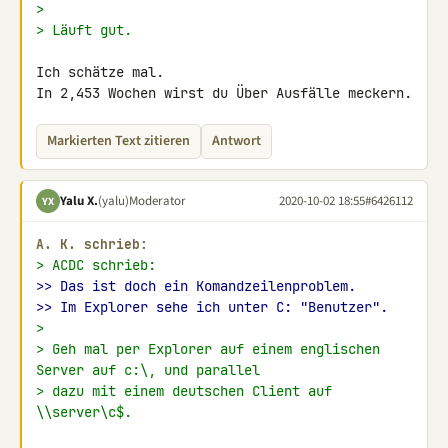
>
> Läuft gut.
Ich schätze mal.

In 2,453 Wochen wirst du Über Ausfälle meckern.
Markierten Text zitieren
Antwort
Yalu X.
(yalu)
Moderator
2020-10-02 18:55
#6426112
YX
A. K. schrieb:
> ACDC schrieb:
>> Das ist doch ein Komandzeilenproblem.
>> Im Explorer sehe ich unter C: "Benutzer".
>
> Geh mal per Explorer auf einem englischen 
Server auf c:\, und parallel
> dazu mit einem deutschen Client auf 
\\server\c$.