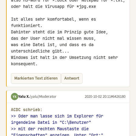
also MS-Word für *.docx oder Notepad für *.txt,

oder halt die Virusapp für *jpg.exe

Ist alles sehr komfortabel, wenn es 
funktioniert.

Dahinter steht die im Prinzip gute Idee,

das der User nicht mal wissen muss,

was eine Datei ist, und dass es da 
unterschiedliche gibt...

Windows ist halt in der Umsetzung nicht sehr 
konsequent.
Markierten Text zitieren
Antwort
Yalu X.
(yalu)
Moderator
2020-10-02 20:11
#6426180
YX
ACDC schrieb:
>> Oder man lasse sich im Explorer für 
irgendeine Datei in "C:\Benutzer"
>> mit der rechten Maustaste die 
"Eigenschaften" anzeigen. Unter "Ort:"