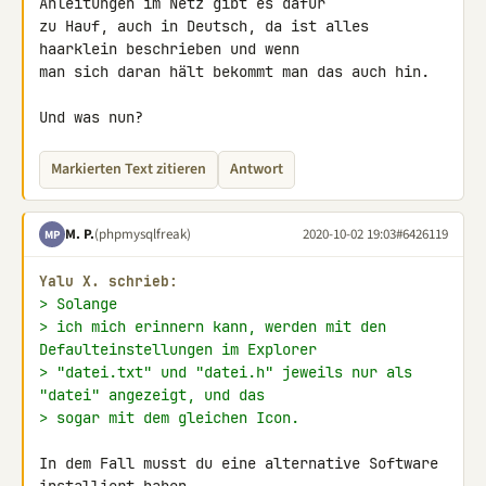
Anleitungen im Netz gibt es dafür 

zu Hauf, auch in Deutsch, da ist alles 
haarklein beschrieben und wenn 

man sich daran hält bekommt man das auch hin.

Und was nun?
Markierten Text zitieren
Antwort
M. P.
(phpmysqlfreak)
2020-10-02 19:03
#6426119
MP
Yalu X. schrieb:
> Solange
> ich mich erinnern kann, werden mit den 
Defaulteinstellungen im Explorer
> "datei.txt" und "datei.h" jeweils nur als 
"datei" angezeigt, und das
> sogar mit dem gleichen Icon.
In dem Fall musst du eine alternative Software 