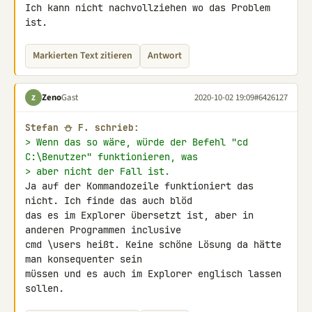
Ich kann nicht nachvollziehen wo das Problem 
ist.
Markierten Text zitieren
Antwort
Zeno
Gast
2020-10-02 19:09
#6426127
Z
Stefan ⛄ F. schrieb:
> Wenn das so wäre, würde der Befehl "cd 
C:\Benutzer" funktionieren, was
> aber nicht der Fall ist.
Ja auf der Kommandozeile funktioniert das 
nicht. Ich finde das auch blöd 

das es im Explorer übersetzt ist, aber in 
anderen Programmen inclusive 

cmd \users heißt. Keine schöne Lösung da hätte 
man konsequenter sein 

müssen und es auch im Explorer englisch lassen 
sollen.