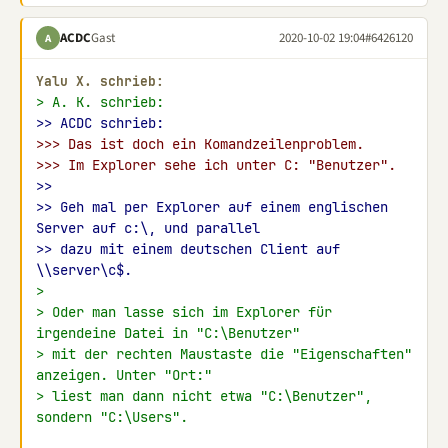
ACDC
Gast
2020-10-02 19:04
#6426120
A
Yalu X. schrieb:
> A. K. schrieb:
>> ACDC schrieb:
>>> Das ist doch ein Komandzeilenproblem.
>>> Im Explorer sehe ich unter C: "Benutzer".
>>
>> Geh mal per Explorer auf einem englischen 
Server auf c:\, und parallel
>> dazu mit einem deutschen Client auf 
\\server\c$.
>
> Oder man lasse sich im Explorer für 
irgendeine Datei in "C:\Benutzer"
> mit der rechten Maustaste die "Eigenschaften" 
anzeigen. Unter "Ort:"
> liest man dann nicht etwa "C:\Benutzer", 
sondern "C:\Users".