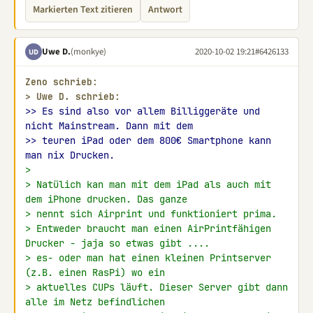
Markierten Text zitieren
Antwort
Uwe D.
(monkye)
2020-10-02 19:21
#6426133
UD
Zeno schrieb:
> 
Uwe D. schrieb:
>> Es sind also vor allem Billiggeräte und 
nicht Mainstream. Dann mit dem
>> teuren iPad oder dem 800€ Smartphone kann 
man nix Drucken.
>
> Natülich kan man mit dem iPad als auch mit 
dem iPhone drucken. Das ganze
> nennt sich Airprint und funktioniert prima.
> Entweder braucht man einen AirPrintfähigen 
Drucker - jaja so etwas gibt ....
> es- oder man hat einen kleinen Printserver 
(z.B. einen RasPi) wo ein
> aktuelles CUPs läuft. Dieser Server gibt dann 
alle im Netz befindlichen