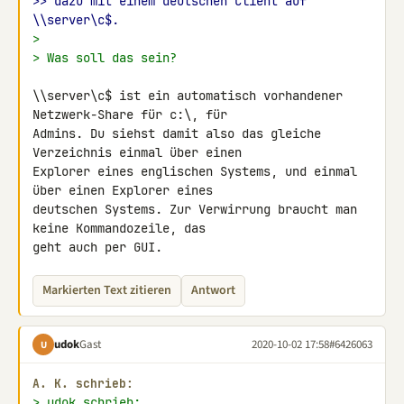
>> dazu mit einem deutschen Client auf 
\\server\c$.
>
> Was soll das sein?
\\server\c$ ist ein automatisch vorhandener 
Netzwerk-Share für c:\, für 

Admins. Du siehst damit also das gleiche 
Verzeichnis einmal über einen 

Explorer eines englischen Systems, und einmal 
über einen Explorer eines 

deutschen Systems. Zur Verwirrung braucht man 
keine Kommandozeile, das 

geht auch per GUI.
Markierten Text zitieren
Antwort
udok
Gast
2020-10-02 17:58
#6426063
U
A. K. schrieb:
> udok schrieb: