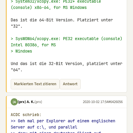
> System32/xcopy.exe: PE32+ executable 
(console) x86-64, for MS Windows
Das ist die 64-Bit Version. Platziert unter 
"32".

> SysWOW64/xcopy.exe: PE32 executable (console) 
Intel 80386, for MS
> Windows
Und das ist die 32-Bit Version, platziert unter 
"64".
Markierten Text zitieren
Antwort
(prx) A. K.
(prx)
2020-10-02 17:54
#6426056
(A
ACDC schrieb:
>> Geh mal per Explorer auf einem englischen 
Server auf c:\, und parallel