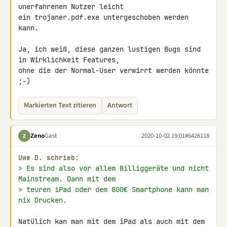
unerfahrenen Nutzer leicht

ein trojaner.pdf.exe untergeschoben werden 
kann.

Ja, ich weiß, diese ganzen lustigen Bugs sind 
in Wirklichkeit Features,

ohne die der Normal-User verwirrt werden könnte 
;-)
Markierten Text zitieren
Antwort
Zeno
Gast
2020-10-02 19:01
#6426118
Z
Uwe D. schrieb:
> Es sind also vor allem Billiggeräte und nicht 
Mainstream. Dann mit dem
> teuren iPad oder dem 800€ Smartphone kann man 
nix Drucken.
Natülich kan man mit dem iPad als auch mit dem 