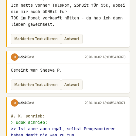
Ich hatte vorher Telekom, 25MBit für 55€, wobei 
sie mir auch 50MBit für 

70€ im Monat verkauft hätten - da hab ich dann 
lieber gewechselt.
Markierten Text zitieren
Antwort
udok
Gast
2020-10-02 18:03
#6426070
U
Gemeint war Sheeva P.
Markierten Text zitieren
Antwort
udok
Gast
2020-10-02 18:04
#6426071
U
A. K. schrieb:
> udok schrieb:
>> Ist aber auch egal, selbst Programmierer 
haben damit nie was zu tun.