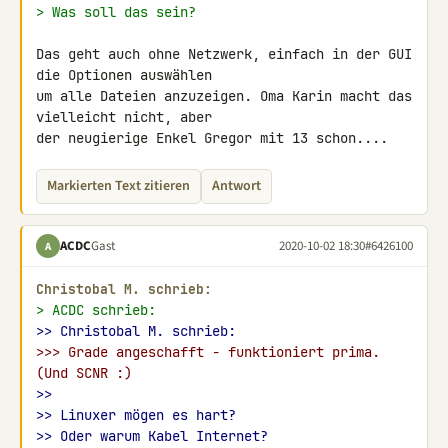
> Was soll das sein?
Das geht auch ohne Netzwerk, einfach in der GUI 
die Optionen auswählen 

um alle Dateien anzuzeigen. Oma Karin macht das 
vielleicht nicht, aber 

der neugierige Enkel Gregor mit 13 schon....
Markierten Text zitieren
Antwort
ACDC
Gast
2020-10-02 18:30
#6426100
A
Christobal M. schrieb:
> ACDC schrieb:
>> Christobal M. schrieb:
>>> Grade angeschafft - funktioniert prima. 
(Und SCNR :)
>>
>> Linuxer mögen es hart?
>> Oder warum Kabel Internet?