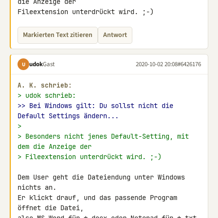
die Anzeige der 

Fileextension unterdrückt wird. ;-)
Markierten Text zitieren
Antwort
udok
Gast
2020-10-02 20:08
#6426176
U
A. K. schrieb:
> udok schrieb:
>> Bei Windows gilt: Du sollst nicht die 
Default Settings ändern...
>
> Besonders nicht jenes Default-Setting, mit 
dem die Anzeige der
> Fileextension unterdrückt wird. ;-)
Dem User geht die Dateiendung unter Windows 
nichts an.

Er klickt drauf, und das passende Program 
öffnet die Datei,
