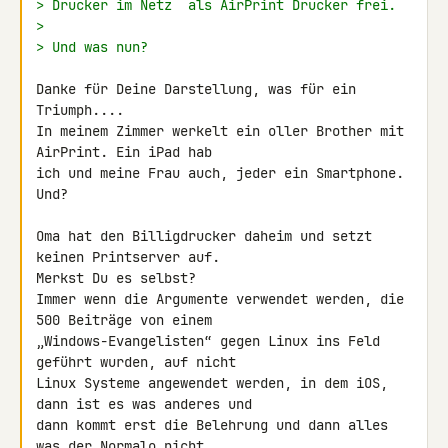
> Drucker im Netz  als AirPrint Drucker frei.
>
> Und was nun?
Danke für Deine Darstellung, was für ein 
Triumph....

In meinem Zimmer werkelt ein oller Brother mit 
AirPrint. Ein iPad hab 

ich und meine Frau auch, jeder ein Smartphone. 
Und?

Oma hat den Billigdrucker daheim und setzt 
keinen Printserver auf. 

Merkst Du es selbst?

Immer wenn die Argumente verwendet werden, die 
500 Beiträge von einem 

„Windows-Evangelisten“ gegen Linux ins Feld 
geführt wurden, auf nicht 

Linux Systeme angewendet werden, in dem iOS, 
dann ist es was anderes und 

dann kommt erst die Belehrung und dann alles 
was der Normalo nicht 
