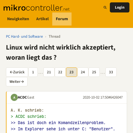
Login
Neuigkeiten
Artikel
Forum
PC Hard- und Software
›
Thread
Linux wird nicht wirklich akzeptiert,
woran liegt das ?
…
…
←
Zurück
1
21
22
23
24
25
33
Weiter
→
ACDC
Gast
2020-10-02 17:50
#6426047
A
A. K. schrieb:
> ACDC schrieb:
>> Das ist doch ein Komandzeilenproblem.
>> Im Explorer sehe ich unter C: "Benutzer".