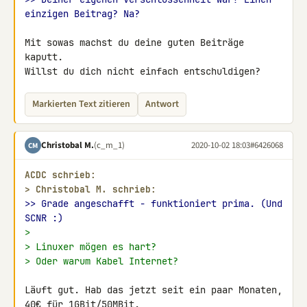
einzigen Beitrag? Na?
Mit sowas machst du deine guten Beiträge 
kaputt.

Willst du dich nicht einfach entschuldigen?
Markierten Text zitieren
Antwort
Christobal M.
(c_m_1)
2020-10-02 18:03
#6426068
CM
ACDC schrieb:
> 
Christobal M. schrieb:
>> Grade angeschafft - funktioniert prima. (Und 
SCNR :)
>
> Linuxer mögen es hart?
> Oder warum Kabel Internet?
Läuft gut. Hab das jetzt seit ein paar Monaten, 
40€ für 1GBit/50MBit.
