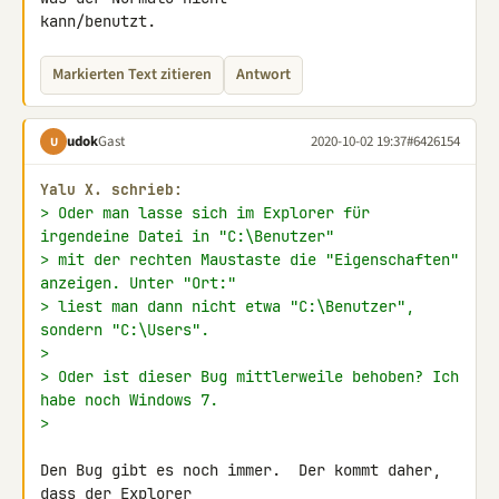
kann/benutzt.
Markierten Text zitieren
Antwort
udok
Gast
2020-10-02 19:37
#6426154
U
Yalu X. schrieb:
> Oder man lasse sich im Explorer für 
irgendeine Datei in "C:\Benutzer"
> mit der rechten Maustaste die "Eigenschaften" 
anzeigen. Unter "Ort:"
> liest man dann nicht etwa "C:\Benutzer", 
sondern "C:\Users".
>
> Oder ist dieser Bug mittlerweile behoben? Ich 
habe noch Windows 7.
>
Den Bug gibt es noch immer.  Der kommt daher, 
dass der Explorer
