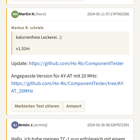
Martin H.
(horo)
2024-05-11 07:17
#7663356
MH
Markus R. schrieb:
kalorienfreie Leckerei. :)
v1.52m
Update:
https://github.com/Ho-Ro/ComponentTester
Angepasste Version für AY-AT mit 20 MHz:
https://github.com/Ho-Ro/ComponentTester/tree/AY-
AT_20MHz
Markierten Text zitieren
Antwort
Armin J.
(arminj)
2024-05-26 08:32
#7672391
AJ
Hallo, ich habe meinen TC-1 nun erfolgreich mit einem