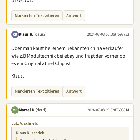
DTU-1701.
Markierten Text zitieren
Antwort
Klaus R.
(klaus2)
2024-07-08 16:50
#7698733
KR
Oder man kauft bei einem Bekannten china Verkäufer
wie z.B Modultechnik bei ebay und fragt den vorher ob
es ein Original atmel Chip ist
Klaus.
Markierten Text zitieren
Antwort
Marcel D.
(derri)
2024-07-08 19:32
#7698814
MD
Lutz V. schrieb:
Klaus R. schrieb: