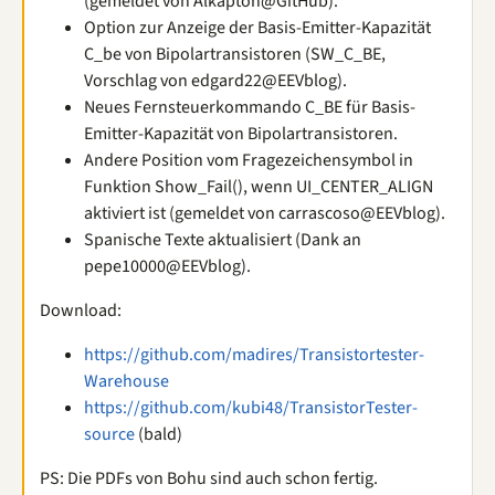
(gemeldet von Alkapton@GitHub).
Option zur Anzeige der Basis-Emitter-Kapazität
C_be von Bipolartransistoren (SW_C_BE,
Vorschlag von edgard22@EEVblog).
Neues Fernsteuerkommando C_BE für Basis-
Emitter-Kapazität von Bipolartransistoren.
Andere Position vom Fragezeichensymbol in
Funktion Show_Fail(), wenn UI_CENTER_ALIGN
aktiviert ist (gemeldet von carrascoso@EEVblog).
Spanische Texte aktualisiert (Dank an
pepe10000@EEVblog).
Download:
https://github.com/madires/Transistortester-
Warehouse
https://github.com/kubi48/TransistorTester-
source
(bald)
PS: Die PDFs von Bohu sind auch schon fertig.