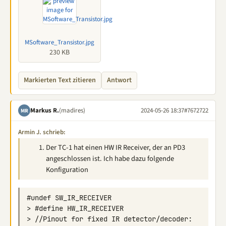
MSoftware_Transistor.jpg
230 KB
Markierten Text zitieren
Antwort
Markus R.
(madires)
2024-05-26 18:37
#7672722
MR
Armin J. schrieb:
Der TC-1 hat einen HW IR Receiver, der an PD3
angeschlossen ist. Ich habe dazu folgende
Konfiguration