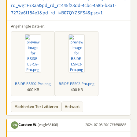
rd_wg=Hr3aa&pd_rd_r=445f23dd-4cbc-4a8b-b3a1-
7272a6f184e1&pd_rd_i=B07QYZSFS4&psc=1
Angehängte Dateien:
BSIDE-ESR02-Pro.png
BSIDE-ESR02-Pro.png
400 KB
400 KB
Markierten Text zitieren
Antwort
Carsten W.
(eagle38106)
2024-07-08 20:17
#7698856
CW