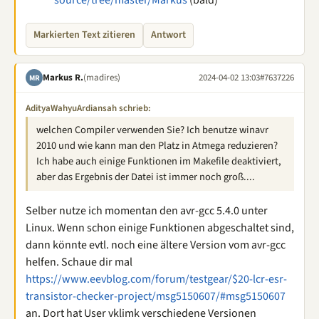
source/tree/master/Markus
(bald)
Markierten Text zitieren
Antwort
Markus R.
(madires)
2024-04-02 13:03
#7637226
MR
AdityaWahyuArdiansah schrieb:
welchen Compiler verwenden Sie? Ich benutze winavr
2010 und wie kann man den Platz in Atmega reduzieren?
Ich habe auch einige Funktionen im Makefile deaktiviert,
aber das Ergebnis der Datei ist immer noch groß....
Selber nutze ich momentan den avr-gcc 5.4.0 unter
Linux. Wenn schon einige Funktionen abgeschaltet sind,
dann könnte evtl. noch eine ältere Version vom avr-gcc
helfen. Schaue dir mal
https://www.eevblog.com/forum/testgear/$20-lcr-esr-
transistor-checker-project/msg5150607/#msg5150607
an. Dort hat User vklimk verschiedene Versionen