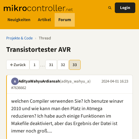
Login
Neuigkeiten
Artikel
Forum
Projekte & Code
›
Thread
Transistortester AVR
…
←
Zurück
1
31
32
33
AdityaWahyuArdiansah
(aditya_wahyu_a)
2024-04-01 16:23
A
#7636662
welchen Compiler verwenden Sie? Ich benutze winavr
2010 und wie kann man den Platz in Atmega
reduzieren? Ich habe auch einige Funktionen im
Makefile deaktiviert, aber das Ergebnis der Datei ist
immer noch groß....