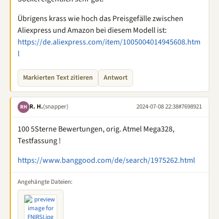
Übrigens krass wie hoch das Preisgefälle zwischen
Aliexpress und Amazon bei diesem Modell ist:
https://de.aliexpress.com/item/1005004014945608.htm
l
Markierten Text zitieren
Antwort
R. H.
(snapper)
2024-07-08 22:38
#7698921
RH
100 5Sterne Bewertungen, orig. Atmel Mega328,
Testfassung !
https://www.banggood.com/de/search/1975262.html
Angehängte Dateien: