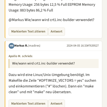
Memory Usage: 256 bytes 12,5 % Full EEPROM Memory
Usage: 883 bytes 86,2 % Full
@Markus Wie/wann wird crt1.inc-builder verwendet?
Markierten Text zitieren
Antwort
Markus R.
(madires)
2024-04-05 16:33
#7639527
MR
Apollo M. schrieb:
Wie/wann wird crt1.inc-builder verwendet?
Dazu wird eine Linux/Unix-Umgebung benötigt. Im
Makefile die Zeile "#OPTIMIZE_VECTORS = yes" suchen
und einkommentieren ("#" löschen). Dann ein "make
clean" und mit "make" neu übersetzen.
Markierten Text zitieren
Antwort