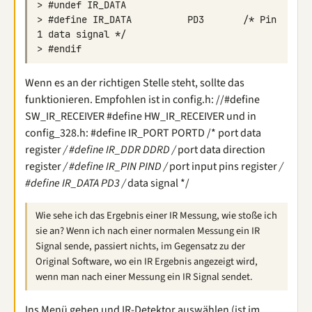
> #define IR_DATA          PD3       /* Pin 
Wenn es an der richtigen Stelle steht, sollte das
funktionieren. Empfohlen ist in config.h: //#define
SW_IR_RECEIVER #define HW_IR_RECEIVER und in
config_328.h: #define IR_PORT PORTD /* port data
register
/ #define IR_DDR DDRD /
port data direction
register
/ #define IR_PIN PIND /
port input pins register
/
#define IR_DATA PD3 /
data signal */
Wie sehe ich das Ergebnis einer IR Messung, wie stoße ich
sie an? Wenn ich nach einer normalen Messung ein IR
Signal sende, passiert nichts, im Gegensatz zu der
Original Software, wo ein IR Ergebnis angezeigt wird,
wenn man nach einer Messung ein IR Signal sendet.
Ins Menü gehen und IR-Detektor auswählen (ist im