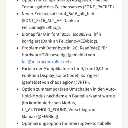
Option für komprimiertes Ausgabeformat bei
Testausgabe des Zeichensatzes (FONT_PACKED).
Neuer Zeichensatz font_8x16_alt_hf.h
(FONT_8x16_ALT_HF, Dank an
Feliciano@EEVblog).
Bitmap für Ö in font_8x16_iso8859-2_hf.h
korrigiert (Dank an Feliciano@EEVblog).
Problem mit Datenbyte in I2C_ReadByte() für
Hardware-TWI beseitigt (gemeldet von
fail@mikrocontroller.net
).
Farben der Multiplikatoren für 0,1 und 0,01 in
Funktion Display_ColorCode() korrigiert
(gemeldet von chaoslegion@VRTP).
Option zum temporären Umschalten in den Auto-
Hold-Modus nachdem ein Bauteil erkannt wurde
(im kontinuierlichen Modus,
UI_AUTOHOLD_FOUND, Vorschlag von
Maniaxx@EEVBlog).
Optimierungsoption für Interruptvektortabelle