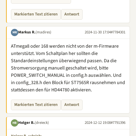
Markierten Text zitieren
Antwort
Markus R.
(madires)
2024-11-30 17:04
#7784301
MR
ATmega8 oder 168 werden nicht von der m-Firmware
unterstützt. Vom Schaltplan her sollten die
Standardeinstellungen überwiegend passen. Da die
Stromversorgung manuell geschaltet wird, bitte
POWER_SWITCH_MANUAL in config.h auswählen. Und
in config_328.h den Block für ST7565R rausnehmen und
stattdessen den für HD44780 aktivieren.
Markierten Text zitieren
Antwort
Holger B.
(dreieck)
2024-12-12 19:08
#7791396
HB
Holger B. schrieb: