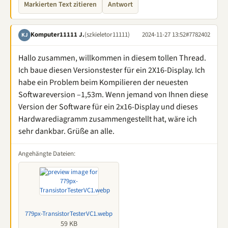
Markierten Text zitieren
Antwort
Komputer11111 J.
(szkieletor11111)
2024-11-27 13:52
#7782402
KJ
Hallo zusammen, willkommen in diesem tollen Thread.
Ich baue diesen Versionstester für ein 2X16-Display. Ich
habe ein Problem beim Kompilieren der neuesten
Softwareversion –1,53m. Wenn jemand von Ihnen diese
Version der Software für ein 2x16-Display und dieses
Hardwarediagramm zusammengestellt hat, wäre ich
sehr dankbar. Grüße an alle.
Angehängte Dateien:
779px-TransistorTesterVC1.webp
59 KB