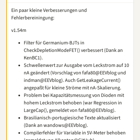
Ein paar kleine Verbesserungen und
Fehlerbereiningung:
v1.54m
Filter für Germanium-BJTs in
CheckDepletionModeFET() verbessert (Dank an
KenBC1).
Schwellenwert zur Ausgabe vom Leckstrom auf 10
nA geändert (Vorschlag von fafa80@EEVblog und
indman@EEVblog). Auch GetLeakageCurrent()
angepaßt für kleine Ströme mit nA-Skalierung.
Problem bei Kapazitätsmessung von Dioden mit
hohem Leckstrom behoben (war Regression in
LargeCap(), gemeldet von fafa80@EEVblog).
Brasilianisch-portugiesische Texte aktualisiert
(Dank an wandows@EEVblog).
Compilerfehler für Variable in 5V-Meter behoben