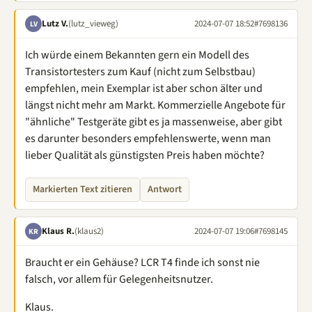
Lutz V.
(lutz_vieweg)
2024-07-07 18:52
#7698136
LV
Ich würde einem Bekannten gern ein Modell des
Transistortesters zum Kauf (nicht zum Selbstbau)
empfehlen, mein Exemplar ist aber schon älter und
längst nicht mehr am Markt. Kommerzielle Angebote für
"ähnliche" Testgeräte gibt es ja massenweise, aber gibt
es darunter besonders empfehlenswerte, wenn man
lieber Qualität als günstigsten Preis haben möchte?
Markierten Text zitieren
Antwort
Klaus R.
(klaus2)
2024-07-07 19:06
#7698145
KR
Braucht er ein Gehäuse? LCR T4 finde ich sonst nie
falsch, vor allem für Gelegenheitsnutzer.
Klaus.