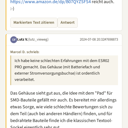
https://www.amazon.de/dp/B07QYZSFS4
reicht auch.
:-)
Markierten Text zitieren
Antwort
Lutz V.
(lutz_vieweg)
2024-07-08 20:32
#7698873
LV
Marcel D. schrieb:
Ich habe keine schlechten Erfahrungen mit dem ESR02
PRO gemacht. Das Gehäuse (mit Batteriefach und
externer Stromversorgungsbuchse) ist ordentlich
verarbeitet.
Das Gehäuse sieht gut aus, die Idee mit dem "Pad" für
SMD-Bauteile gefällt mir auch. Es bereitet mir allerdings
etwas Sorge, wie viele schlechte Bewertungen sich zu
dem Teil (auch bei anderen Händlern) finden, und für
bedrahtete Bauteile finde ich die klassischen Textool-
Sockel eigentlich sehr gut.