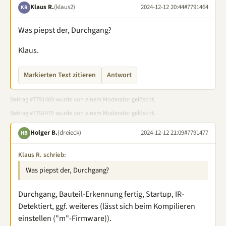
Klaus R.
(klaus2)
2024-12-12 20:44
#7791464
KR
Was piepst der, Durchgang?
Klaus.
Markierten Text zitieren
Antwort
Beitrag #7791469 wurde von einem Moderator gelöscht.
Beitrag #7791475 wurde von einem Moderator gelöscht.
Holger B.
(dreieck)
2024-12-12 21:09
#7791477
HB
Klaus R. schrieb:
Was piepst der, Durchgang?
Durchgang, Bauteil-Erkennung fertig, Startup, IR-
Detektiert, ggf. weiteres (lässt sich beim Kompilieren
einstellen ("m"-Firmware)).