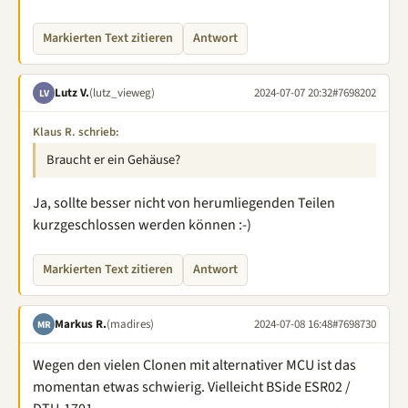
Markierten Text zitieren
Antwort
Lutz V.
(lutz_vieweg)
2024-07-07 20:32
#7698202
LV
Klaus R. schrieb:
Braucht er ein Gehäuse?
Ja, sollte besser nicht von herumliegenden Teilen
kurzgeschlossen werden können :-)
Markierten Text zitieren
Antwort
Markus R.
(madires)
2024-07-08 16:48
#7698730
MR
Wegen den vielen Clonen mit alternativer MCU ist das
momentan etwas schwierig. Vielleicht BSide ESR02 /