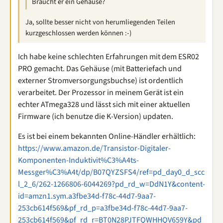
Braucht er ein Gehäuse?
Ja, sollte besser nicht von herumliegenden Teilen
kurzgeschlossen werden können :-)
Ich habe keine schlechten Erfahrungen mit dem ESR02
PRO gemacht. Das Gehäuse (mit Batteriefach und
externer Stromversorgungsbuchse) ist ordentlich
verarbeitet. Der Prozessor in meinem Gerät ist ein
echter ATmega328 und lässt sich mit einer aktuellen
Firmware (ich benutze die K-Version) updaten.
Es ist bei einem bekannten Online-Händler erhältlich:
https://www.amazon.de/Transistor-Digitaler-
Komponenten-Induktivit%C3%A4ts-
Messger%C3%A4t/dp/B07QYZSFS4/ref=pd_day0_d_scc
l_2_6/262-1266806-6044269?pd_rd_w=DdN1Y&content-
id=amzn1.sym.a3fbe34d-f78c-44d7-9aa7-
253cb614f569&pf_rd_p=a3fbe34d-f78c-44d7-9aa7-
253cb614f569&pf_rd_r=BT0N28PJTFQWHHQV659Y&pd_