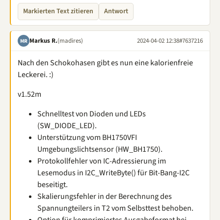
Markierten Text zitieren
Antwort
Markus R.
(madires)
2024-04-02 12:38
#7637216
MR
Nach den Schokohasen gibt es nun eine kalorienfreie
Leckerei. :)
v1.52m
Schnelltest von Dioden und LEDs
(SW_DIODE_LED).
Unterstützung vom BH1750VFI
Umgebungslichtsensor (HW_BH1750).
Protokollfehler von IC-Adressierung im
Lesemodus in I2C_WriteByte() für Bit-Bang-I2C
beseitigt.
Skalierungsfehler in der Berechnung des
Spannungteilers in T2 vom Selbsttest behoben.