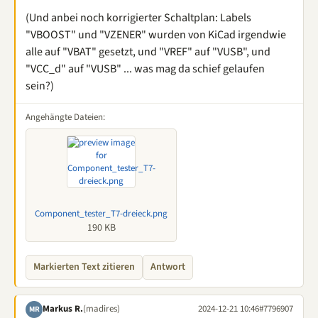
(Und anbei noch korrigierter Schaltplan: Labels
"VBOOST" und "VZENER" wurden von KiCad irgendwie
alle auf "VBAT" gesetzt, und "VREF" auf "VUSB", und
"VCC_d" auf "VUSB" ... was mag da schief gelaufen
sein?)
Angehängte Dateien:
Component_tester_T7-dreieck.png
190 KB
Markierten Text zitieren
Antwort
Markus R.
(madires)
2024-12-21 10:46
#7796907
MR