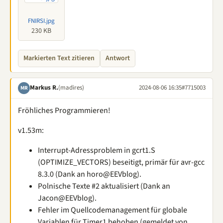
FNIRSI.jpg
230 KB
Markierten Text zitieren
Antwort
Markus R.
(madires)
2024-08-06 16:35
#7715003
MR
Fröhliches Programmieren!
v1.53m:
Interrupt-Adressproblem in gcrt1.S
(OPTIMIZE_VECTORS) beseitigt, primär für avr-gcc
8.3.0 (Dank an horo@EEVblog).
Polnische Texte #2 aktualisiert (Dank an
Jacon@EEVblog).
Fehler im Quellcodemanagement für globale
Variablen für Timer1 behoben (gemeldet von