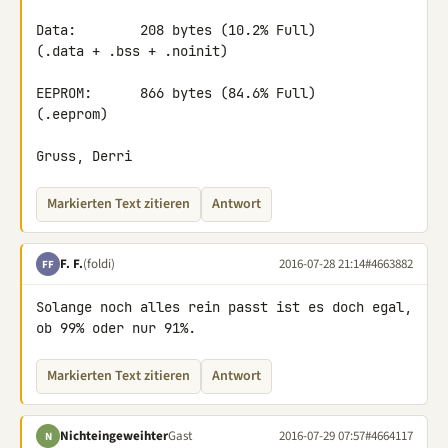
Data:        208 bytes (10.2% Full)

(.data + .bss + .noinit)

EEPROM:      866 bytes (84.6% Full)

(.eeprom)

Gruss, Derri
Markierten Text zitieren
Antwort
F. F.
(foldi)
2016-07-28 21:14
#4663882
FF
Solange noch alles rein passt ist es doch egal, 
ob 99% oder nur 91%.
Markierten Text zitieren
Antwort
Nichteingeweihter
Gast
2016-07-29 07:57
#4664117
N