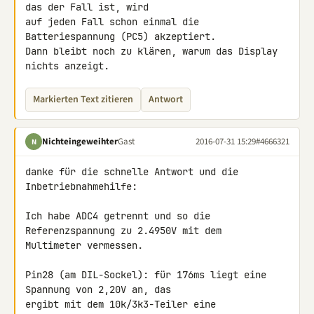
das der Fall ist, wird 

auf jeden Fall schon einmal die 
Batteriespannung (PC5) akzeptiert.

Dann bleibt noch zu klären, warum das Display 
nichts anzeigt.
Markierten Text zitieren
Antwort
Nichteingeweihter
Gast
2016-07-31 15:29
#4666321
N
danke für die schnelle Antwort und die 
Inbetriebnahmehilfe:

Ich habe ADC4 getrennt und so die 
Referenzspannung zu 2.4950V mit dem 

Multimeter vermessen.

Pin28 (am DIL-Sockel): für 176ms liegt eine 
Spannung von 2,20V an, das 

ergibt mit dem 10k/3k3-Teiler eine 