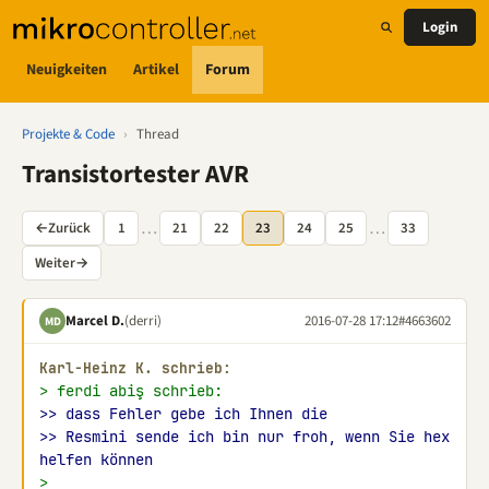
Login
Neuigkeiten
Artikel
Forum
Projekte & Code
›
Thread
Transistortester AVR
…
…
←
Zurück
1
21
22
23
24
25
33
Weiter
→
Marcel D.
(derri)
2016-07-28 17:12
#4663602
MD
Karl-Heinz K. schrieb:
> ferdi abiş schrieb:
>> dass Fehler gebe ich Ihnen die
>> Resmini sende ich bin nur froh, wenn Sie hex 
helfen können
>