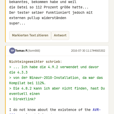
bekanntes, bekommen habe und weil 

die Datei so 112 Prozent größe hatte...

Der tester selber funktioniert jedoch mit 
externen pullup widerständen 

super...
Markierten Text zitieren
Antwort
Tomas P.
(tom666)
2016-07-30 11:17
#4665302
TP
Nichteingeweihter schrieb:
> ... Ich habe die 4.9.2 verwendet und davor 
die 4.3.3
> von der Winavr-2010-Installation, da war das 
Kompilat bei 112%.
> Die 4.8.2 kann ich aber nicht finden, hast Du 
eventuell einen
> Direktlink?
I do not know about the existence of the 
AVR-