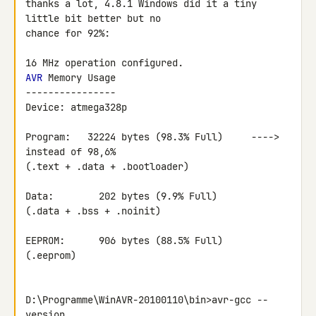
thanks a lot, 4.8.1 Windows did it a tiny 
little bit better but no 

chance for 92%:

AVR
 Memory Usage

----------------

Device: atmega328p

Program:   32224 bytes (98.3% Full)     ----> 
instead of 98,6%

(.text + .data + .bootloader)

Data:        202 bytes (9.9% Full)

(.data + .bss + .noinit)

EEPROM:      906 bytes (88.5% Full)

(.eeprom)

D:\Programme\WinAVR-20100110\bin>avr-gcc --
version
