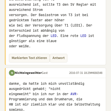
ausreichend ist, sollte T3 den 5V Regler mit 
ausreichend Strom 

versorgen. Der Basisstrom von T3 ist bei 
gedrücktem Taster aber höher 

wie bei der Versorgung über T1 (LED1). Der 
Unterschied ist abhängig von 

der Flußspannung der 
LED
. Eine rote 
LED
 ist 
günstiger als eine blaue 

oder weiße.
Markierten Text zitieren
Antwort
Nichteingeweihter
Gast
2016-07-31 18:29
#4666548
N
danke, da hatte ich mich unvollständig 
ausgedrückt gehabt; "nicht 

eingeweiht" bin ich nur in der 
AVR
-
Programmierung und dem Drumherum, die 

HW ist mir ziemlich klar und die Selbsthaltung 
sowieso.
