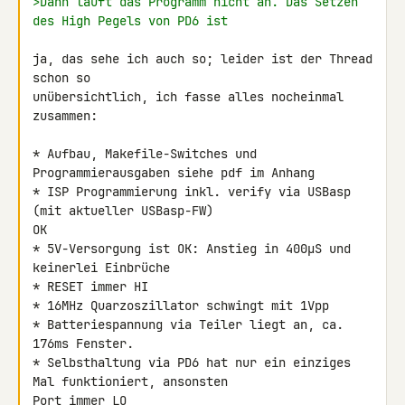
>Dann läuft das Programm nicht an. Das Setzen 
des High Pegels von PD6 ist
ja, das sehe ich auch so; leider ist der Thread 
schon so 

unübersichtlich, ich fasse alles nocheinmal 
zusammen:

* Aufbau, Makefile-Switches und 
Programmierausgaben siehe pdf im Anhang

* ISP Programmierung inkl. verify via USBasp 
(mit aktueller USBasp-FW) 

OK

* 5V-Versorgung ist OK: Anstieg in 400µS und 
keinerlei Einbrüche

* RESET immer HI

* 16MHz Quarzoszillator schwingt mit 1Vpp

* Batteriespannung via Teiler liegt an, ca. 
176ms Fenster.

* Selbsthaltung via PD6 hat nur ein einziges 
Mal funktioniert, ansonsten 

Port immer LO
