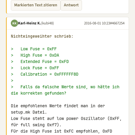
Markierten Text zitieren
Antwort
Karl-Heinz K.
(kubi48)
2016-08-01 10:23
#4667254
KK
Nichteingeweihter schrieb:
>   Low Fuse = 0xFF
>   High Fuse = 0xDA
>   Extended Fuse = 0xFD
>   Lock Fuse = 0xFF
>   Calibration = 0xFFFFFF8D
>
>   Falls da falsche Werte sind, wo hätte ich 
die korrekten gefunden?
Die empfohlenen Werte findet man in der 
setup.mk Datei.

Low Fuse steht auf low power Oszillator (0xFF, 
für full swing 0xf7).

Für die High Fuse ist 0xFC empfohlen, 0xFD 