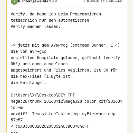
Nichteingeweihter
Gast
2016-08-01 12:33
#4667442
N
Verify, da habe ich beim Programmieren 
tatsächlich nur den automatischen 

Verify machen lassen.

-> jetzt mit dem AVRProg (eXtreme Burner, 1.4) 
die vom avr-gcc 

erstellten Kompilate geladen, geflasht (verify 
OK!) und dann ausgelesen 

abgespeichert und Files veglichen, ist OK für 
die hex-Files (1.Byte ist 

die Feldlänge):

C:\Users\XY\Desktop\DIY TFT 

Mega328\trunk_20160712\mega328_color_kit(201607
16)+m

od>diff  TransistorTester.eep myFirmware.eep

57c57

< :0A0380002020205B524C5D007846FF
