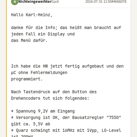
Nichteingeweihter
Gast
2016-07-31 11:50
#4666078
N
Hallo Karl-Heinz,

danke für die Info; das heißt man braucht auf 
jeden Fall ein Display und 

das Menü dafür.

Ich habe die HW jetzt fertig aufgebaut und den 
µC ohne Fehlermeldungen 

programmiert.

Nach Tastendruck auf den Button des 
Drehencoders tut sich folgendes:

* Spannung 9,2V am Eingang

* Versorgung ist OK, der Bausatzregler "7550" 
gibt ca. 5,5V ab

* Quarz schwingt mit 16MHz mit 1Vpp, LO-Level 
ist 200mV
