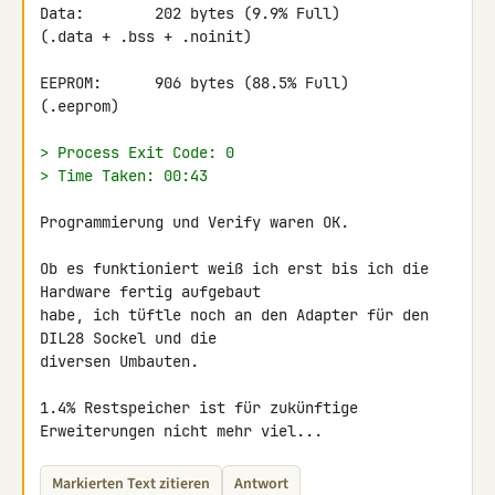
Data:        202 bytes (9.9% Full)

(.data + .bss + .noinit)

EEPROM:      906 bytes (88.5% Full)

(.eeprom)

> Process Exit Code: 0
> Time Taken: 00:43
Programmierung und Verify waren OK.

Ob es funktioniert weiß ich erst bis ich die 
Hardware fertig aufgebaut 

habe, ich tüftle noch an den Adapter für den 
DIL28 Sockel und die 

diversen Umbauten.

1.4% Restspeicher ist für zukünftige 
Erweiterungen nicht mehr viel...
Markierten Text zitieren
Antwort