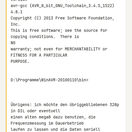
avr-gcc (AVR_8_bit_GNU_Toolchain_3.4.5_1522) 
4.8.1

Copyright (C) 2013 Free Software Foundation, 
Inc.

This is free software; see the source for 
copying conditions.  There is 

NO

warranty; not even for MERCHANTABILITY or 
FITNESS FOR A PARTICULAR 

PURPOSE.

D:\Programme\WinAVR-20100110\bin>

Übrigens: ich möchte den übriggebliebenen 328p 
in DIL oder eventuell 

einen alten mega8 dazu benutzen, die 
Frequenzmessung im Dauerbetrieb 

laufen zu lassen und die Daten seriell 