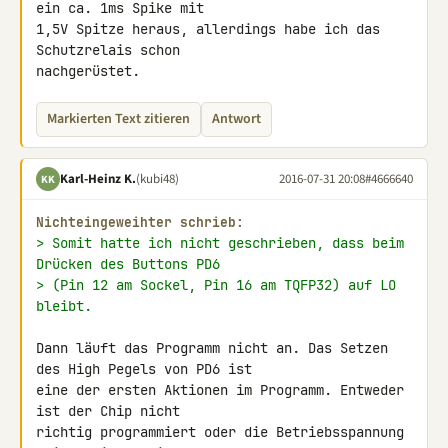
ein ca. 1ms Spike mit 

1,5V Spitze heraus, allerdings habe ich das 
Schutzrelais schon 

nachgerüstet.
Markierten Text zitieren
Antwort
Karl-Heinz K.
(kubi48)
2016-07-31 20:08
#4666640
KK
Nichteingeweihter schrieb:
> Somit hatte ich nicht geschrieben, dass beim 
Drücken des Buttons PD6
> (Pin 12 am Sockel, Pin 16 am TQFP32) auf LO 
bleibt.
Dann läuft das Programm nicht an. Das Setzen 
des High Pegels von PD6 ist 

eine der ersten Aktionen im Programm. Entweder 
ist der Chip nicht 

richtig programmiert oder die Betriebsspannung 