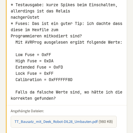
* Testausgabe: kurze Spikes beim Einschalten, 
allerdings ist das Relais 

nachgerüstet

* Fuses: Das ist ein guter Tip: ich dachte dass 
diese im Hexfile zum 

Programmieren mitkodiert sind?

  Mit AVRProg ausgelesen ergibt folgende Werte:

  Low Fuse = 0xFF

  High Fuse = 0xDA

  Extended Fuse = 0xFD

  Lock Fuse = 0xFF

  Calibration = 0xFFFFFF8D

  Falls da falsche Werte sind, wo hätte ich die 
korrekten gefunden?
Angehängte Dateien:
(980 KB)
TT_Bausatz_mit_Deek_Robot-DIL28_Umbauten.pdf