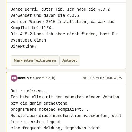
Danke Derri, guter Tip. Ich habe die 4.9.2 
verwendet und davor die 4.3.3 

von der Winavr-2010-Installation, da war das 
Kompilat bei 112%.

Die 4.8.2 kann ich aber nicht finden, hast Du 
eventuell einen 

Direktlink?
Markierten Text zitieren
Antwort
Dominic K.
(dominic_k)
2016-07-29 10:10
#4664325
DK
Gut zu wissen...

Ich habe alles mit der neuesten winavr Version 
bzw die darin enthaltene 

programmers notepad kompiliert...

Musste aber diese menüfunktion rauswerfen, weil 
ich zum ersten irgend 

eine frequent Meldung, irgendwas nicht 