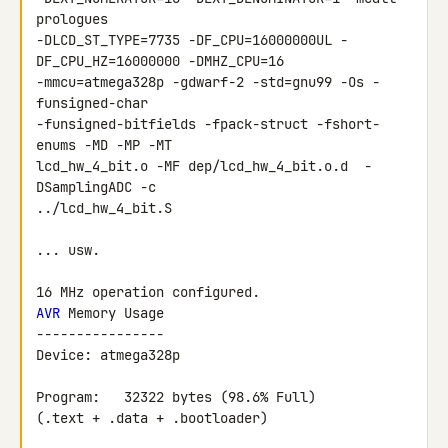
prologues 

-DLCD_ST_TYPE=7735 -DF_CPU=16000000UL -
DF_CPU_HZ=16000000 -DMHZ_CPU=16 

-mmcu=atmega328p -gdwarf-2 -std=gnu99 -Os -
funsigned-char 

-funsigned-bitfields -fpack-struct -fshort-
enums -MD -MP -MT 

lcd_hw_4_bit.o -MF dep/lcd_hw_4_bit.o.d  -
DSamplingADC -c 

../lcd_hw_4_bit.S

... usw.

AVR
 Memory Usage

----------------

Device: atmega328p

Program:   32322 bytes (98.6% Full)

(.text + .data + .bootloader)
