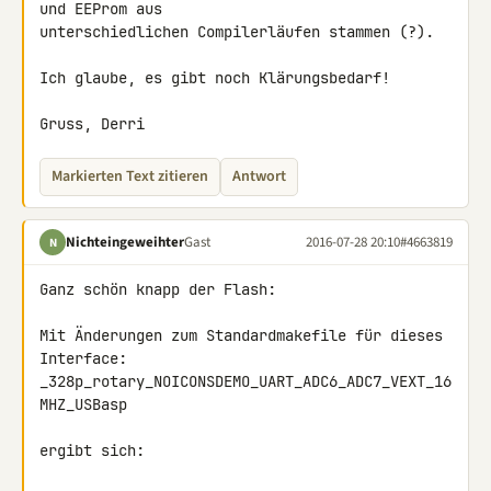
und EEProm aus 

unterschiedlichen Compilerläufen stammen (?).

Ich glaube, es gibt noch Klärungsbedarf!

Gruss, Derri
Markierten Text zitieren
Antwort
Nichteingeweihter
Gast
2016-07-28 20:10
#4663819
N
Ganz schön knapp der Flash:

Mit Änderungen zum Standardmakefile für dieses 
Interface:

_328p_rotary_NOICONSDEMO_UART_ADC6_ADC7_VEXT_16
MHZ_USBasp

ergibt sich:
