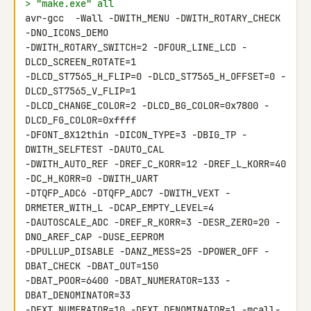
> "make.exe" all
avr-gcc  -Wall -DWITH_MENU -DWITH_ROTARY_CHECK 
-DNO_ICONS_DEMO 

-DWITH_ROTARY_SWITCH=2 -DFOUR_LINE_LCD -
DLCD_SCREEN_ROTATE=1 

-DLCD_ST7565_H_FLIP=0 -DLCD_ST7565_H_OFFSET=0 -
DLCD_ST7565_V_FLIP=1 

-DLCD_CHANGE_COLOR=2 -DLCD_BG_COLOR=0x7800 -
DLCD_FG_COLOR=0xffff 

-DFONT_8X12thin -DICON_TYPE=3 -DBIG_TP -
DWITH_SELFTEST -DAUTO_CAL 

-DWITH_AUTO_REF -DREF_C_KORR=12 -DREF_L_KORR=40 
-DC_H_KORR=0 -DWITH_UART 

-DTQFP_ADC6 -DTQFP_ADC7 -DWITH_VEXT -
DRMETER_WITH_L -DCAP_EMPTY_LEVEL=4 

-DAUTOSCALE_ADC -DREF_R_KORR=3 -DESR_ZERO=20 -
DNO_AREF_CAP -DUSE_EEPROM 

-DPULLUP_DISABLE -DANZ_MESS=25 -DPOWER_OFF -
DBAT_CHECK -DBAT_OUT=150 

-DBAT_POOR=6400 -DBAT_NUMERATOR=133 -
DBAT_DENOMINATOR=33 

-DEXT_NUMERATOR=10 -DEXT_DENOMINATOR=1 -mcall-