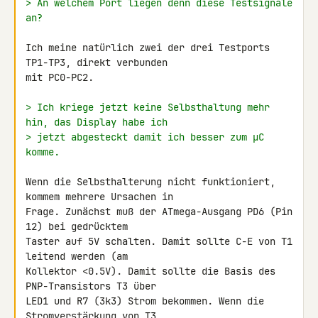
> An welchem Port liegen denn diese Testsignale 
an?
Ich meine natürlich zwei der drei Testports 
TP1-TP3, direkt verbunden 

mit PC0-PC2.

> Ich kriege jetzt keine Selbsthaltung mehr 
hin, das Display habe ich
> jetzt abgesteckt damit ich besser zum µC 
komme.
Wenn die Selbsthalterung nicht funktioniert, 
kommem mehrere Ursachen in 

Frage. Zunächst muß der ATmega-Ausgang PD6 (Pin 
12) bei gedrücktem

Taster auf 5V schalten. Damit sollte C-E von T1 
leitend werden (am 

Kollektor <0.5V). Damit sollte die Basis des 
PNP-Transistors T3 über 

LED1 und R7 (3k3) Strom bekommen. Wenn die 
Stromverstärkung von T3 
