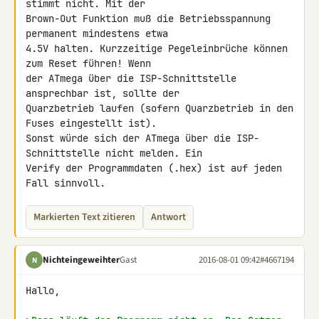
stimmt nicht. Mit der 

Brown-Out Funktion muß die Betriebsspannung 
permanent mindestens etwa 

4.5V halten. Kurzzeitige Pegeleinbrüche können 
zum Reset führen! Wenn 

der ATmega über die ISP-Schnittstelle 
ansprechbar ist, sollte der 

Quarzbetrieb laufen (sofern Quarzbetrieb in den 
Fuses eingestellt ist). 

Sonst würde sich der ATmega über die ISP-
Schnittstelle nicht melden. Ein 

Verify der Programmdaten (.hex) ist auf jeden 
Fall sinnvoll.
Markierten Text zitieren
Antwort
Nichteingeweihter
Gast
2016-08-01 09:42
#4667194
N
Hallo,
