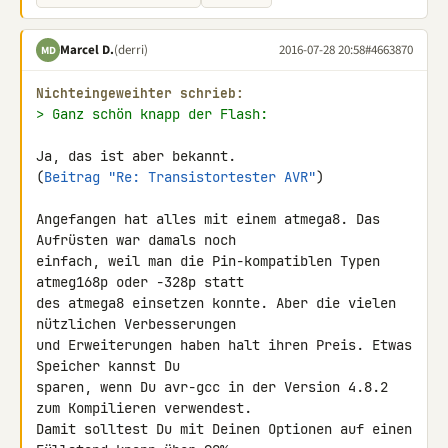
Marcel D.
(derri)
2016-07-28 20:58
#4663870
MD
Nichteingeweihter schrieb:
> Ganz schön knapp der Flash:
Ja, das ist aber bekannt. 

(
Beitrag "Re: Transistortester AVR"
)

Angefangen hat alles mit einem atmega8. Das 
Aufrüsten war damals noch 

einfach, weil man die Pin-kompatiblen Typen 
atmeg168p oder -328p statt 

des atmega8 einsetzen konnte. Aber die vielen 
nützlichen Verbesserungen 

und Erweiterungen haben halt ihren Preis. Etwas 
Speicher kannst Du 

sparen, wenn Du avr-gcc in der Version 4.8.2 
zum Kompilieren verwendest. 

Damit solltest Du mit Deinen Optionen auf einen 