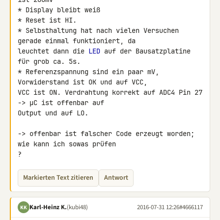
* Display bleibt weiß

* Reset ist HI.

* Selbsthaltung hat nach vielen Versuchen 
gerade einmal funktioniert, da 

leuchtet dann die 
LED
 auf der Bausatzplatine 
für grob ca. 5s.

* Referenzspannung sind ein paar mV, 
Vorwiderstand ist OK und auf VCC, 

VCC ist ON. Verdrahtung korrekt auf ADC4 Pin 27 
-> µC ist offenbar auf 

Output und auf LO.

-> offenbar ist falscher Code erzeugt worden; 
wie kann ich sowas prüfen 

?
Markierten Text zitieren
Antwort
Karl-Heinz K.
(kubi48)
2016-07-31 12:26
#4666117
KK