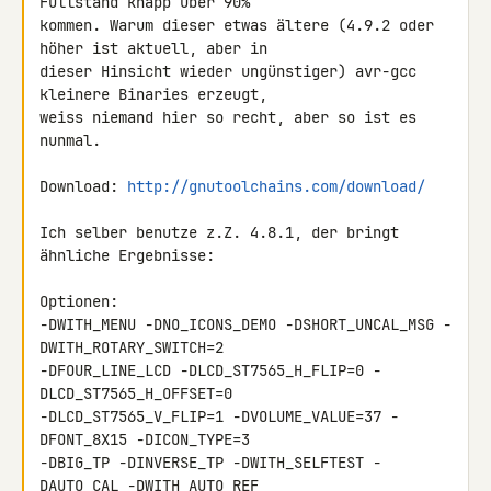
Füllstand knapp über 90% 

kommen. Warum dieser etwas ältere (4.9.2 oder 
höher ist aktuell, aber in 

dieser Hinsicht wieder ungünstiger) avr-gcc 
kleinere Binaries erzeugt, 

weiss niemand hier so recht, aber so ist es 
nunmal.

Download: 
http://gnutoolchains.com/download/
Ich selber benutze z.Z. 4.8.1, der bringt 
ähnliche Ergebnisse:

Optionen:

-DWITH_MENU -DNO_ICONS_DEMO -DSHORT_UNCAL_MSG -
DWITH_ROTARY_SWITCH=2 

-DFOUR_LINE_LCD -DLCD_ST7565_H_FLIP=0 -
DLCD_ST7565_H_OFFSET=0 

-DLCD_ST7565_V_FLIP=1 -DVOLUME_VALUE=37 -
DFONT_8X15 -DICON_TYPE=3 

-DBIG_TP -DINVERSE_TP -DWITH_SELFTEST -
DAUTO_CAL -DWITH_AUTO_REF 
