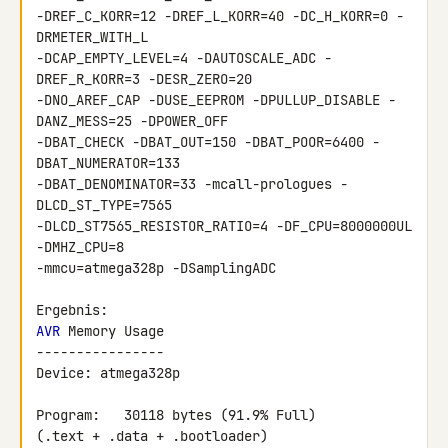
-DREF_C_KORR=12 -DREF_L_KORR=40 -DC_H_KORR=0 -
DRMETER_WITH_L 

-DCAP_EMPTY_LEVEL=4 -DAUTOSCALE_ADC -
DREF_R_KORR=3 -DESR_ZERO=20 

-DNO_AREF_CAP -DUSE_EEPROM -DPULLUP_DISABLE -
DANZ_MESS=25 -DPOWER_OFF 

-DBAT_CHECK -DBAT_OUT=150 -DBAT_POOR=6400 -
DBAT_NUMERATOR=133 

-DBAT_DENOMINATOR=33 -mcall-prologues -
DLCD_ST_TYPE=7565 

-DLCD_ST7565_RESISTOR_RATIO=4 -DF_CPU=8000000UL 
-DMHZ_CPU=8 

-mmcu=atmega328p -DSamplingADC

AVR
 Memory Usage

----------------

Device: atmega328p

Program:   30118 bytes (91.9% Full)

(.text + .data + .bootloader)
