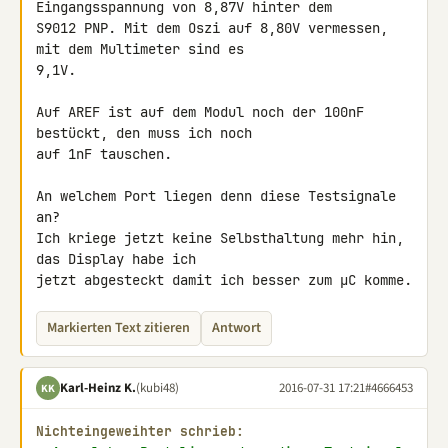
Eingangsspannung von 8,87V hinter dem 

S9012 PNP. Mit dem Oszi auf 8,80V vermessen, 
mit dem Multimeter sind es 

9,1V.

Auf AREF ist auf dem Modul noch der 100nF 
bestückt, den muss ich noch 

auf 1nF tauschen.

An welchem Port liegen denn diese Testsignale 
an?

Ich kriege jetzt keine Selbsthaltung mehr hin, 
das Display habe ich 

jetzt abgesteckt damit ich besser zum µC komme.
Markierten Text zitieren
Antwort
Karl-Heinz K.
(kubi48)
2016-07-31 17:21
#4666453
KK
Nichteingeweihter schrieb: