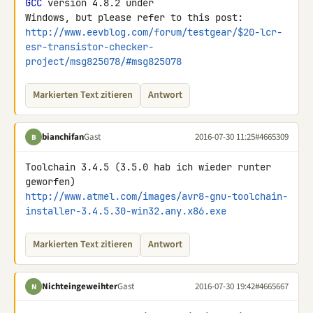
GCC
 version 4.8.2 under 

http://www.eevblog.com/forum/testgear/$20-lcr-
esr-transistor-checker-
project/msg825078/#msg825078
Markierten Text zitieren
Antwort
bianchifan
Gast
2016-07-30 11:25
#4665309
B
Toolchain 3.4.5 (3.5.0 hab ich wieder runter 
http://www.atmel.com/images/avr8-gnu-toolchain-
installer-3.4.5.30-win32.any.x86.exe
Markierten Text zitieren
Antwort
Nichteingeweihter
Gast
2016-07-30 19:42
#4665667
N