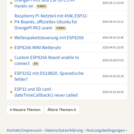
OrangePi RV2 und ESP32-C5 im
2025-04-11 22:43
Hands-on
NEWS
Raspberry Pi-Netzteil mit 45W, ESP32-
P4-Boards, offizielles Ubuntu für
2025-04-10 13:21
OrangePI RV2 uvam
NEWS
Wellenpaketsteuerung mit ESP8266
2025-04-03 16:46
ESP8266 MINI Wetteruhr
2025-04-01 15:05
Custom ESP8266 Board unable to
2025-03-28 07:02
connect
EN
ESP32S2 mit DS18B20. Sporadische
2025-03-25 16:18
fehler?
ESP32 und SD card -
2025-03-23 16:50
dateTimeCallback() never called
←
Neuere Themen
Ältere Themen
→
Kontakt/Impressum
–
Datenschutzerklärung
–
Nutzungsbedingungen
–