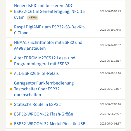
Neuer dsPIC mit besserem ADC,
ESP32-C61 in Serienfertigung, NFC 15
2025-06-25 07:23
uvam
NEWS
Raspi DigiAMP+ am ESP32-S3-DevKit-
2025-06-19 17:45
C Clone
NEMA17 Schrittmotor mit ESP32 und
2025-06-14 09:37
A4988 ansteuern
Alter EPROM M27C512 Lese- und
2025-06-11 18:17
Programmiergerät mit ESP32
ALL-ESP8266-IoT-Relais
2025-06-10 18:16
Garagentor Funkfernbedienung
Tastschalter über ESP32
2025-06-07 14:37
durchschalten
Statische Route in ESP32
2025-06-07 09:16
ESP32-WROOM-32 Flash-Größe
2025-06-06 22:27
ESP32-WROOM-32 Modul Pins für USB
2025-06-04 08:37