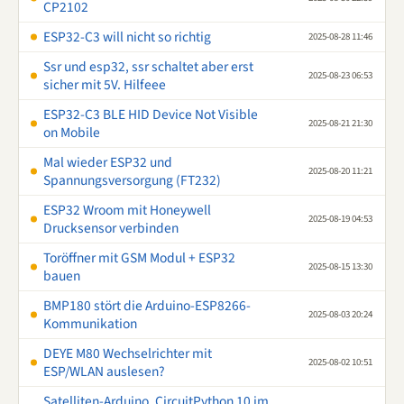
CP2102
ESP32-C3 will nicht so richtig
2025-08-28 11:46
Ssr und esp32, ssr schaltet aber erst
2025-08-23 06:53
sicher mit 5V. Hilfeee
ESP32-C3 BLE HID Device Not Visible
2025-08-21 21:30
on Mobile
Mal wieder ESP32 und
2025-08-20 11:21
Spannungsversorgung (FT232)
ESP32 Wroom mit Honeywell
2025-08-19 04:53
Drucksensor verbinden
Toröffner mit GSM Modul + ESP32
2025-08-15 13:30
bauen
BMP180 stört die Arduino-ESP8266-
2025-08-03 20:24
Kommunikation
DEYE M80 Wechselrichter mit
2025-08-02 10:51
ESP/WLAN auslesen?
Satelliten-Arduino, CircuitPython 10 im