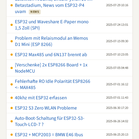
Betastadium, News vom ESP32-P4
2025-07-29 10:16
uvam
NEWS
ESP32 und Waveshare E-Paper mono
2025-07-24 13:01
1,5 Zoll (SPI)
Problem mit Relaismodul an Wemos
2025-07-15 09:30
D1 Mini (ESP 8266)
ESP32 Max485 und 6N137 brennt ab
2025-07-10 23:05
[Verschenke] 2x ESP8266 Board + 1x
2025-07-05 04:48
NodeMCU
Fehlerhafte RO Idle Polarität ESP8266
2025-07-01 16:12
<- MAX485
40khz mit ESP32 erfassen
2025-07-01 11:43
ESP32 S3 Zero WLAN Probleme
2025-06-30 17:20
Auto-Boot-Schaltung für ESP32-S3-
2025-06-26 14:02
Touch-LCD-7 ?
ESP32 + MCP2003 = BMW E46 Ibus
2025-06-25 20:13