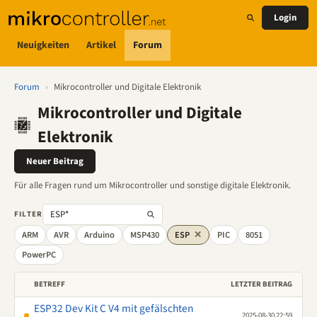
Login
Neuigkeiten
Artikel
Forum
Forum
›
Mikrocontroller und Digitale Elektronik
Mikrocontroller und Digitale
Elektronik
Neuer Beitrag
Für alle Fragen rund um Mikrocontroller und sonstige digitale Elektronik.
FILTER
ARM
AVR
Arduino
MSP430
ESP
✕
PIC
8051
PowerPC
BETREFF
LETZTER BEITRAG
ESP32 Dev Kit C V4 mit gefälschten
2025-08-30 22:59