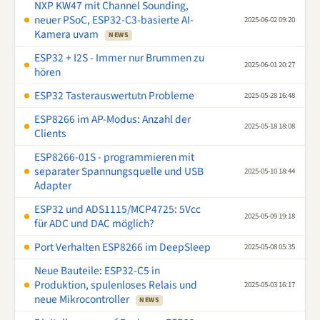
NXP KW47 mit Channel Sounding,
neuer PSoC, ESP32-C3-basierte AI-
2025-06-02 09:20
Kamera uvam
NEWS
ESP32 + I2S - Immer nur Brummen zu
2025-06-01 20:27
hören
ESP32 Tasterauswertutn Probleme
2025-05-28 16:48
ESP8266 im AP-Modus: Anzahl der
2025-05-18 18:08
Clients
ESP8266-01S - programmieren mit
separater Spannungsquelle und USB
2025-05-10 18:44
Adapter
ESP32 und ADS1115/MCP4725: 5Vcc
2025-05-09 19:18
für ADC und DAC möglich?
Port Verhalten ESP8266 im DeepSleep
2025-05-08 05:35
Neue Bauteile: ESP32-C5 in
Produktion, spulenloses Relais und
2025-05-03 16:17
neue Mikrocontroller
NEWS