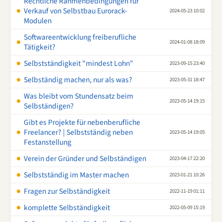
Rechtliche Rahmenbedingungen für
Verkauf von Selbstbau Eurorack-
2024-05-23 10:02
Modulen
Softwareentwicklung freiberufliche
2024-01-08 18:09
Tätigkeit?
Selbstständigkeit "mindest Lohn"
2023-09-15 23:40
Selbständig machen, nur als was?
2023-05-31 18:47
Was bleibt vom Stundensatz beim
2023-05-14 19:15
Selbständigen?
Gibt es Projekte für nebenberufliche
Freelancer? | Selbstständig neben
2023-05-14 19:05
Festanstellung
Verein der Gründer und Selbständigen
2023-04-17 22:20
Selbstständig im Master machen
2023-01-21 10:26
Fragen zur Selbständigkeit
2022-11-19 01:11
komplette Selbständigkeit
2022-05-09 15:19