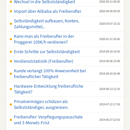
Wechsel in die Selbstständigkeit
2020-05-11 06:50
Import über Alibaba als Freiberufler
2020-04-05 00:39
Selbständigkeit aufbauen, Konten,
2020-03-07 15:32
Zahlungsmittel,.
Kann man als Freiberufler in der
2020-01-21 20:42
Proggerei 100€/h verdienen?
Erste Schritte zur Selbstständigkeit
2019-09-18 16:45
Verdienststatistik (Freiberufler)
2019-09-06 15:48
Kunde verlangt 100% Anwesenheit bei
2019-08-20 20:48
freiberuflicher Tätigkeit
Hardware-Entwicklung freiberufliche
2019-08-13 12:33
Tätigkeit?
Privatvermögen schützen als
2019-07-22 17:59
Selbstständiger, ausgrenzen.
Freiberufler: Verpflegungspauschale
2019-06-27 22:42
und 3-Monats-Frist