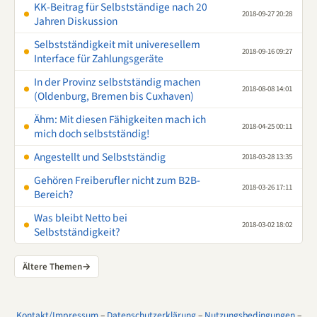
KK-Beitrag für Selbstständige nach 20
2018-09-27 20:28
Jahren Diskussion
Selbstständigkeit mit univeresellem
2018-09-16 09:27
Interface für Zahlungsgeräte
In der Provinz selbstständig machen
2018-08-08 14:01
(Oldenburg, Bremen bis Cuxhaven)
Ähm: Mit diesen Fähigkeiten mach ich
2018-04-25 00:11
mich doch selbstständig!
Angestellt und Selbstständig
2018-03-28 13:35
Gehören Freiberufler nicht zum B2B-
2018-03-26 17:11
Bereich?
Was bleibt Netto bei
2018-03-02 18:02
Selbstständigkeit?
Ältere Themen
→
Kontakt/Impressum
–
Datenschutzerklärung
–
Nutzungsbedingungen
–