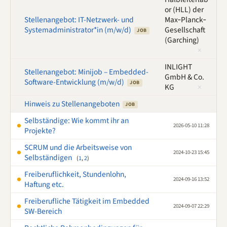
or (HLL) der
Stellenangebot: IT-Netzwerk- und
Max‑Planck‑
System­administrator*in (m/w/d)
Gesellschaft
JOB
(Garching)
×
INLIGHT
Stellenangebot: Minijob – Embedded-
GmbH & Co.
Software-Entwicklung (m/w/d)
JOB
KG
×
Hinweis zu Stellenangeboten
JOB
Selbständige: Wie kommt ihr an
2026-05-10 11:28
Projekte?
SCRUM und die Arbeitsweise von
2024-10-23 15:45
Selbständigen
(
1
,
2
)
Freiberuflichkeit, Stundenlohn,
2024-09-16 13:52
Haftung etc.
Freiberufliche Tätigkeit im Embedded
2024-09-07 22:29
SW-Bereich