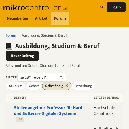
Login
Neuigkeiten
Artikel
Forum
Forum
›
Ausbildung, Studium & Beruf
Ausbildung, Studium & Beruf
Neuer Beitrag
Alles rund um Schule, Studium, Lehre und Beruf
FILTER
Studium
Gehalt
Selbständig
✕
Bewerbung
BETREFF
LETZTER BEITRAG
Stellenangebot: Professur für Hard-
Hochschule
und Software Digitaler Systeme
Osnabrück
×
JOB
Halbleiterlab