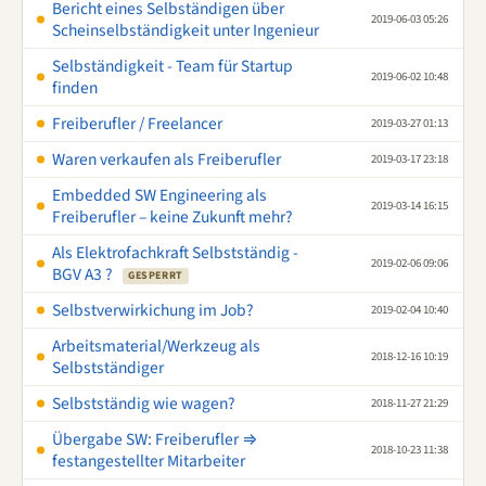
Bericht eines Selbständigen über
2019-06-03 05:26
Scheinselbständigkeit unter Ingenieur
Selbständigkeit - Team für Startup
2019-06-02 10:48
finden
Freiberufler / Freelancer
2019-03-27 01:13
Waren verkaufen als Freiberufler
2019-03-17 23:18
Embedded SW Engineering als
2019-03-14 16:15
Freiberufler – keine Zukunft mehr?
Als Elektrofachkraft Selbstständig -
2019-02-06 09:06
BGV A3 ?
GESPERRT
Selbstverwirkichung im Job?
2019-02-04 10:40
Arbeitsmaterial/Werkzeug als
2018-12-16 10:19
Selbstständiger
Selbstständig wie wagen?
2018-11-27 21:29
Übergabe SW: Freiberufler ⇒
2018-10-23 11:38
festangestellter Mitarbeiter