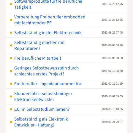
Softwareprodukte für freiberufliche
2021-12-23 12:26
Tätigkeit
Vorbereitung Freiberufler embedded
2021-10-29 12:25
mit fachfremder BE
Selbstständig in der Elektrotechnik
2021-08-29 07:45
Selbstständig machen mit
2021-07-08 08:26
Reparaturen?
Freiberufliche Mitartbeit
2021-05-03 08:08
Geringes Selbstbewusstein durch
2021-02-16 08:30
schlechtes erstes Projekt?
Freiberufler - Ingenieurkammer bw
2021-02-12 01:59
Stundenlohn - selbstständiger
2020-12-07 09:09
Elektronikentwickler
µC im Selbststudium lernen?
2020-09-15 18:06
Selbstständig als Elektronik
2020-06-21 20:07
Entwickler - Haftung?